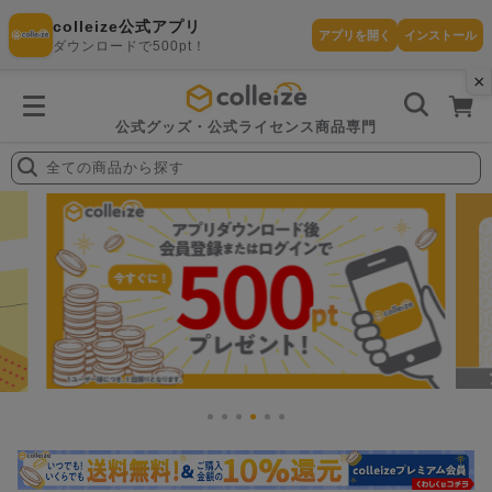
colleize公式アプリ
アプリを開く
インストール
ダウンロードで500pt！
×
書
籍
を
検
索
公式グッズ・公式ライセンス商品専門
す
る
colleize（コレイズ）| 公式グッズ・公式ライセンス商品専門
全ての商品から探す
探
す
カテゴリ
お気に入
作品
ー
り
在庫あり
I
ランキン
t
(即納)
セール
グ
e
商品
m