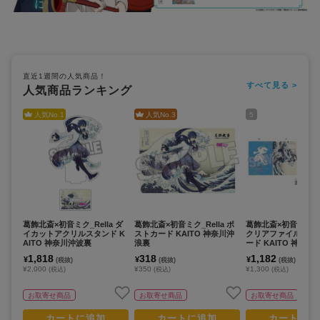
直近1週間の人気商品！
すべて見る >
人気商品ランキング
人気No.
1
人気No.
3
5
葛飾北斎×初音ミク_Rella ダ
葛飾北斎×初音ミク_Rella ポ
葛飾北斎×初音ミク_Rel
イカットアクリルスタンド K
ストカード KAITO 神奈川沖
クリアファイル2枚セ
AITO 神奈川沖波裏
浪裏
ード KAITO 神奈川
1,818
318
1,182
¥
¥
¥
(税抜)
(税抜)
(税抜)
¥2,000
¥350
¥1,300
(税込)
(税込)
(税込)
お取寄せ商品
お取寄せ商品
お取寄せ商品
カートに追加
カートに追加
カートに追