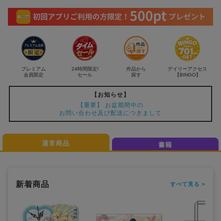
4
NEW
o
f
6
おすすめ
colleize B
書籍
商品
OX
プレミアム
24時間限定!
作品から
デイリーアクセス
会員限定
セール
探す
【BINGO】
【お知らせ】
【重要】 お盆期間中の
お問い合わせ及び配送につきまして
通常商品
書籍
新着商品
すべて見る >