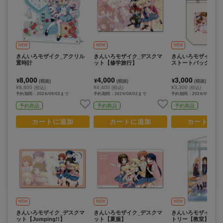
コ
レ
イ
ズ
NEW
NEW
NEW
注
きんいろモザイク_アクリル
きんいろモザイク_デスクマ
きんいろモザイク_
目
置時計
ット【修学旅行】
ストートバッグ
キ
8,000
4,000
3,000
¥
¥
¥
(税抜)
(税抜)
(税抜)
ー
¥8,800
¥4,400
¥3,300
(税込)
(税込)
(税込)
ワ
予約期間：2026/09/02まで
予約期間：2026/09/02まで
予約期間：2026/09/02ま
ー
予約商品
予約商品
予約商品
ド
カートに追加
カートに追加
カートに追
#ポケットモンスター（ポケモン）
#名探偵コナン
#Dr.STONE（ドクターストーン）
#超
1位
4位
#ハイキュー!!
#呪術廻戦
#Re:ゼロから始める異世界生活（リゼロ）
#進
2位
5位
#初音ミク シリーズ
#ゴールデンカムイ
#東京リベンジャーズ（東リベ）
3位
NEW
NEW
NEW
きんいろモザイク_デスクマ
きんいろモザイク_デスクマ
きんいろモザイク_B
ット【Jumping!!】
ット【夏服】
トリー【教室】