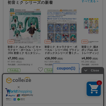
すべて見る >
初音ミク シリーズの新着
NEW
NEW
NEW
初音ミク_ねんどろいど キャ
初音ミク_キャラクター・ボ
初音ミク_描き下ろし
ラクター・ボーカル・シリー
ーカル・シリーズ01 ブライン
ポップver. Art by
ズ01 初音ミク モニタリングV
ドボックスシリーズ 雪ミクオ
トレーディングアク
er.
ールスターズ フィギュアコレ
タグ(単位/コンプリー
7,091
16,000
4,800
¥
¥
¥
(税抜)
(税抜)
(税抜)
クション Vol.1【BOX／8個入
8パック入り)
¥7,800
¥17,600
¥5,280
(税込)
(税込)
(税込)
り】
予約期間：2026/08/29まで
予約期間：2026/08/22まで
予約期間：2026/08/17ま
予約商品
予約商品
予約商品
カートに追加
カートに追加
カートに追