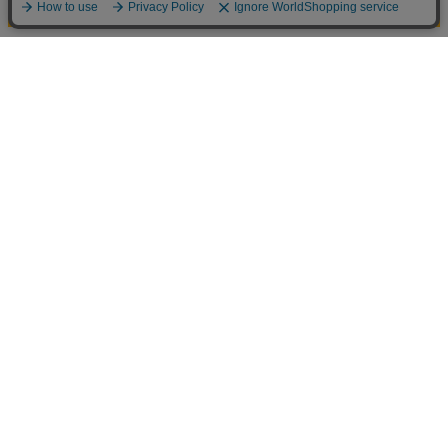
NEW
NEW
NEW
キャラクター・ボーカル・シ
初音ミク_マジカルミライ 202
初音ミク_描き下ろし
リーズ01 初音ミク_PLAMAT
6 ふわぷち ぬいぐるみ L
ポップver. Art by
EA 初音ミク
トレーディンググリ
バッジ(単位/コンプ
5,727
6,000
4,400
¥
¥
¥
(税抜)
(税抜)
(税抜)
X/8パック入り)
¥6,300
¥6,600
¥4,840
(税込)
(税込)
(税込)
予約期間：2026/08/29まで
予約期間：2026/08/31まで
予約期間：2026/08/17ま
予約商品
予約商品
予約商品
カートに追加
カートに追加
カートに追
直近1週間の
人気作品2位！
すべて見る >
ゴールデンカムイの新着