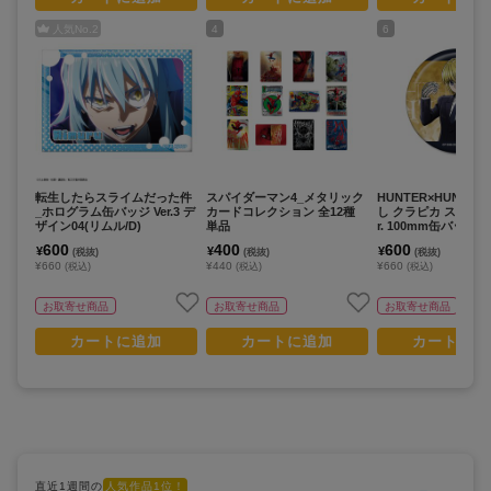
人気No.
2
4
6
転生したらスライムだった件
スパイダーマン4_メタリック
HUNTER×HUNTE
_ホログラム缶バッジ Ver.3 デ
カードコレクション 全12種
し クラピカ スーツ(戦
ザイン04(リムル/D)
単品
r. 100mm缶バッジ
600
400
600
¥
¥
¥
(税抜)
(税抜)
(税抜)
¥660
¥440
¥660
(税込)
(税込)
(税込)
お取寄せ商品
お取寄せ商品
お取寄せ商品
カートに追加
カートに追加
カートに追
直近1週間の
人気作品1位！