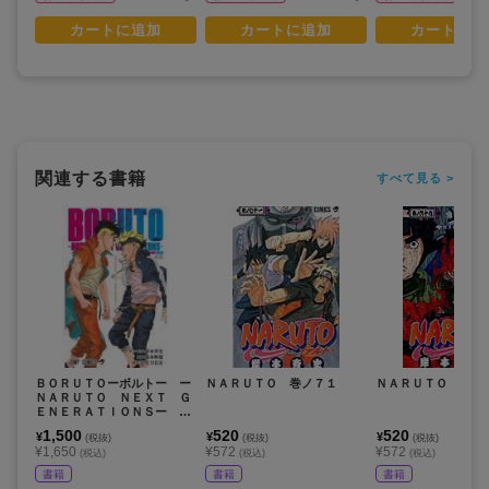
カートに追加
カートに追加
カートに追
関連する書籍
すべて見る >
ＢＯＲＵＴＯーボルトー ー
ＮＡＲＵＴＯ 巻ノ７１
ＮＡＲＵＴＯ 巻ノ
ＮＡＲＵＴＯ ＮＥＸＴ Ｇ
ＥＮＥＲＡＴＩＯＮＳー Ｓ
ＴＯＲＹ ＧＵＩＤＥ
1,500
520
520
¥
¥
¥
(税抜)
(税抜)
(税抜)
¥1,650
¥572
¥572
(税込)
(税込)
(税込)
書籍
書籍
書籍