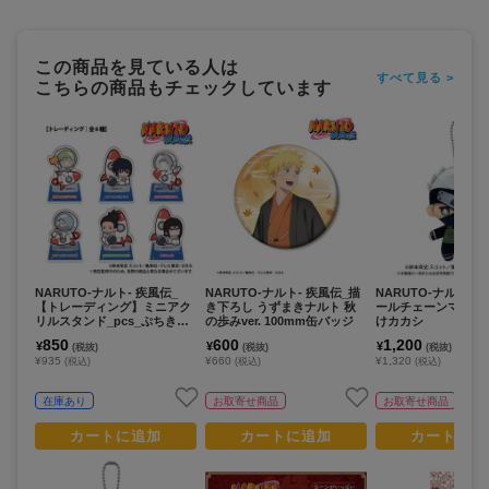
この商品を見ている人は
すべて見る >
こちらの商品もチェックしています
NARUTO-ナルト- 疾風伝_
NARUTO-ナルト- 疾風伝_描
NARUTO-ナルト- 
【トレーディング】ミニアク
き下ろし うずまきナルト 秋
ールチェーンマスコ
リルスタンド_pcs_ぷちきゅ
の歩みver. 100mm缶バッジ
けカカシ
んシリーズ
850
600
1,200
¥
¥
¥
(税抜)
(税抜)
(税抜)
¥935
¥660
¥1,320
(税込)
(税込)
(税込)
在庫あり
お取寄せ商品
お取寄せ商品
カートに追加
カートに追加
カートに追