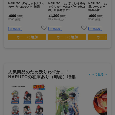
NARUTO_ダイカットステッ
NARUTO_れとぽぷ ゆらゆら
NARUTO_れとぽぷ
カー_うちはサスケ_舞踊
アクリルキーホルダー（全15
風ステッカー（全15
種）C 春野サクラ
地再不斬
600
1,300
600
¥
¥
¥
(税抜)
(税抜)
(税抜)
¥660
¥1,430
¥660
(税込)
(税込)
(税込)
在庫あり
在庫あり
在庫あり
カートに追加
カートに追加
カートに追
人気商品のため残りわずか…！
すべて見る >
NARUTOの在庫あり（即納）特集