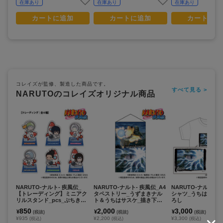
在庫あり
在庫あり
在庫あり
カートに追加
カートに追加
カートに追
コレイズが監修、製造した商品です。
すべて見る >
NARUTOのコレイズオリジナル商品
NARUTO-ナルト- 疾風伝_
NARUTO-ナルト- 疾風伝_A4
NARUTO-ナルト- 
【トレーディング】ミニアク
タペストリー_うずまきナル
シャツ_うちはサスケ
リルスタンド_pcs_ぷちきゅ
ト＆うちはサスケ_描き下ろ
ろし
んシリーズ
し
850
2,000
3,000
¥
¥
¥
(税抜)
(税抜)
(税抜)
¥935
¥2,200
¥3,300
(税込)
(税込)
(税込)