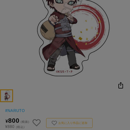
NEW
おすすめ
colleize B
書籍
商品
OX
#
NARUTO
800
¥
(税抜)
お気に入り作品に追加
¥880
(税込)