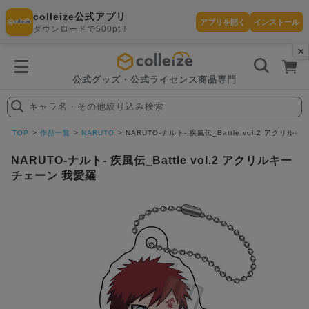
colleize公式アプリ
アプリを開く
インストール
ダウンロードで500pt！
×
書
籍
を
検
索
公式グッズ・公式ライセンス商品専門
す
る
キャラ名・その他絞り込み検索
探
す
TOP
作品一覧
NARUTO
NARUTO-ナルト- 疾風伝_Battle vol.2 アクリ
NARUTO-ナルト- 疾風伝_Battle vol.2 アクリルキー
チェーン 我愛羅
カテゴリ
お気に入
作品
ー
り
在庫あり
ランキン
(即納)
セール
グ
商品