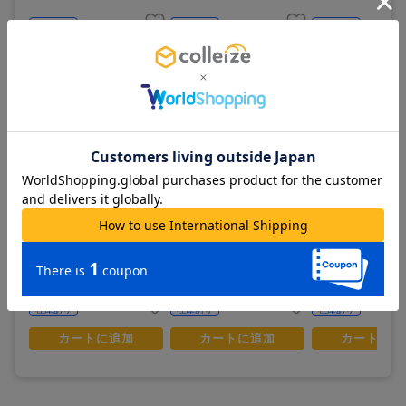
在庫あり
在庫あり
在庫あり
カートに追加
カートに追加
カートに追
NARUTO-ナルト- 疾風伝_
NARUTO-ナルト- 疾風伝_T
NARUTO-ナルト- 
【トレーディング】チャーム
シャツ_うずまきナルト_描き
ランプ型アクリルコ
付きキーホルダー_pcs_ぷち
下ろし
ン_春野サクラ_描き
きゅんシリーズ
1,200
3,000
1,800
¥
¥
¥
(税抜)
(税抜)
(税抜)
¥1,320
¥3,300
¥1,980
(税込)
(税込)
(税込)
在庫あり
在庫あり
在庫あり
カートに追加
カートに追加
カートに追