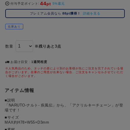
44
pt
コ
付与予定ポイント
5%還元
レ
プレミアム会員なら
88pt獲得！
詳細を見る
イ
ズ
在庫あり
注
目
キ
数量
※残りあと3点
ー
ワ
ー
お届け目安
1週間程度
ド
※人気商品のため、タッチの差により別のお客様が先にご注文を完了されている場
合がございます。在庫のご用意が出来ない場合、ご注文をキャンセルさせていただ
く場合がございます。
#ポケットモンスター（ポケモン）
#名探偵コナン
#Dr.STONE（ドクターストーン）
1位
4位
#ハイキュー!!
#呪術廻戦
#進撃の巨人
#超
アイテム情報
2位
5位
■説明
#初音ミク シリーズ
#ゴールデンカムイ
#東京リベンジャーズ（東リベ）
3位
「NARUTO-ナルト- 疾風伝」から、「アクリルキーチェーン」が登
場です！
■サイズ
MAX約H78×W55×D3mm
■素材