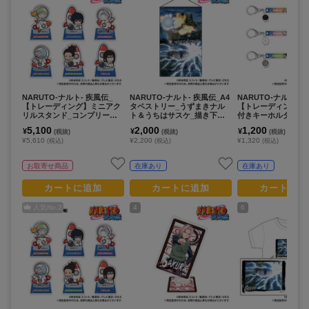
NARUTO-ナルト- 疾風伝_
NARUTO-ナルト- 疾風伝_A4
NARUTO-ナルト- 
【トレーディング】ミニアク
タペストリー_うずまきナル
【トレーディング】
リルスタンド_コンプリート
ト＆うちはサスケ_描き下ろ
付きキーホルダー_pc
セット_ぷちきゅんシリーズ
し
きゅんシリーズ
5,100
2,000
1,200
¥
¥
¥
(税抜)
(税抜)
(税抜)
¥5,610
¥2,200
¥1,320
(税込)
(税込)
(税込)
お取寄せ商品
在庫あり
在庫あり
カートに追加
カートに追加
カートに追
人気No.
2
4
6