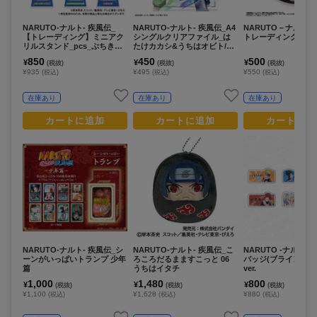
NARUTO-ナルト- 疾風伝_
NARUTO-ナルト- 疾風伝_A4
NARUTO－ナルト
【トレーディング】ミニアク
シングルクリアファイル_は
トレーディング缶バッジ
リルスタンド_pcs_ぷちきゅ
たけカカシ&うちはオビト/ペ
んシリーズ
イント/カミアニTOUCH
850
450
500
¥
¥
¥
(税抜)
(税抜)
(税抜)
¥935
¥495
¥550
(税込)
(税込)
(税込)
在庫あり
在庫あり
在庫あり
カートに追加
カートに追加
カートに追
NARUTO-ナルト- 疾風伝_シ
NARUTO-ナルト- 疾風伝_こ
NARUTO -ナルト-
ーンがいっぱいトランプ 少年
ろころだるまますこっと 06
バッジ(ブラインド) B
篇
うちはイタチ
ver.
1,000
1,480
800
¥
¥
¥
(税抜)
(税抜)
(税抜)
¥1,100
¥1,628
¥880
(税込)
(税込)
(税込)