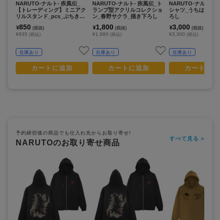
NARUTO-ナルト- 疾風伝_
NARUTO-ナルト- 疾風伝_ト
NARUTO-ナルト- 
【トレーディング】ミニアク
ランプ型アクリルコレクショ
シャツ_うちはサスケ
リルスタンド_pcs_ぷちきゅ
ン_春野サクラ_描き下ろし
ろし
んシリーズ
850
1,800
3,000
¥
¥
¥
(税抜)
(税抜)
(税抜)
¥935
¥1,980
¥3,300
(税込)
(税込)
(税込)
在庫あり
在庫あり
在庫あり
カートに追加
カートに追加
カートに追
予約締切後の商品でも仕入れ先からお取り寄せ!
すべて見る >
NARUTOのお取り寄せ商品