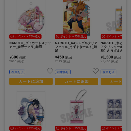
ポイント + 75%還元
ポイント + 75%還元
ポイント + 75%還
NARUTO_ダイカットステッ
NARUTO_A4シングルクリア
NARUTO_れとぽぷ
カー_春野サクラ_舞踊
ファイル_うずまきナルト_舞
アクリルキーホルダー
踊
種）A うずまきナル
600
450
1,300
¥
¥
¥
(税抜)
(税抜)
(税抜)
¥660
¥495
¥1,430
(税込)
(税込)
(税込)
在庫あり
在庫あり
在庫あり
カートに追加
カートに追加
カートに追
ポイント + 75%還元
ポイント + 75%還元
ポイント + 75%還