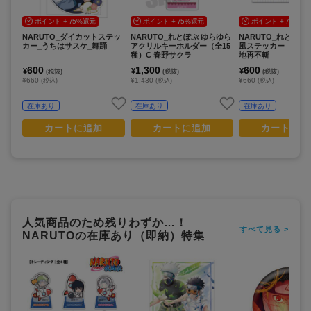
ポイント + 75%還元
ポイント + 75%還元
ポイント + 75%還
NARUTO_ダイカットステッ
NARUTO_れとぽぷ ゆらゆら
NARUTO_れとぽぷ
カー_うちはサスケ_舞踊
アクリルキーホルダー（全15
風ステッカー（全15
種）C 春野サクラ
地再不斬
600
1,300
600
¥
¥
¥
(税抜)
(税抜)
(税抜)
¥660
¥1,430
¥660
(税込)
(税込)
(税込)
在庫あり
在庫あり
在庫あり
カートに追加
カートに追加
カートに追
人気商品のため残りわずか…！
すべて見る >
NARUTOの在庫あり（即納）特集