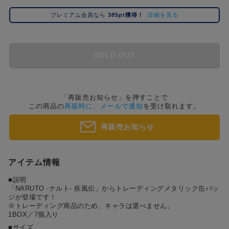
#ポケットモンスター（ポケモン）
#呪術廻戦
#Re:ゼロから始める異世界生活（リゼロ）
#し
2位
5位
プレミアム会員なら
385pt獲得！
詳細を見る
#初音ミク シリーズ
#ゴールデンカムイ
#銀魂
#超
3位
SOLD OUT
「再販売お知らせ」を押すことで
この商品の
再販時に、メールで通知
を受け取れます。
再販売お知らせ
アイテム情報
■説明
「NARUTO -ナルト- 疾風伝」からトレーディングメタリック缶バッ
ジが登場です！
※トレーディング商品のため、キャラは選べません。
1BOX／7個入り
■サイズ