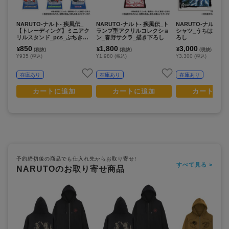
NARUTO-ナルト- 疾風伝_
NARUTO-ナルト- 疾風伝_ト
NARUTO-ナルト- 
【トレーディング】ミニアク
ランプ型アクリルコレクショ
シャツ_うちはサスケ
リルスタンド_pcs_ぷちきゅ
ン_春野サクラ_描き下ろし
ろし
んシリーズ
850
1,800
3,000
¥
¥
¥
(税抜)
(税抜)
(税抜)
¥935
¥1,980
¥3,300
(税込)
(税込)
(税込)
在庫あり
在庫あり
在庫あり
カートに追加
カートに追加
カートに追
予約締切後の商品でも仕入れ先からお取り寄せ!
すべて見る >
NARUTOのお取り寄せ商品