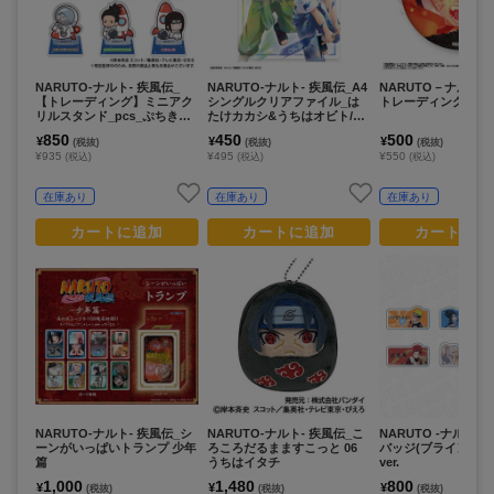
NARUTO-ナルト- 疾風伝_
NARUTO-ナルト- 疾風伝_A4
NARUTO－ナルト
【トレーディング】ミニアク
シングルクリアファイル_は
トレーディング缶バッジ
リルスタンド_pcs_ぷちきゅ
たけカカシ&うちはオビト/ペ
んシリーズ
イント/カミアニTOUCH
850
450
500
¥
¥
¥
(税抜)
(税抜)
(税抜)
¥935
¥495
¥550
(税込)
(税込)
(税込)
在庫あり
在庫あり
在庫あり
カートに追加
カートに追加
カートに追
NARUTO-ナルト- 疾風伝_シ
NARUTO-ナルト- 疾風伝_こ
NARUTO -ナルト-
ーンがいっぱいトランプ 少年
ろころだるまますこっと 06
バッジ(ブラインド) B
篇
うちはイタチ
ver.
1,000
1,480
800
¥
¥
¥
(税抜)
(税抜)
(税抜)