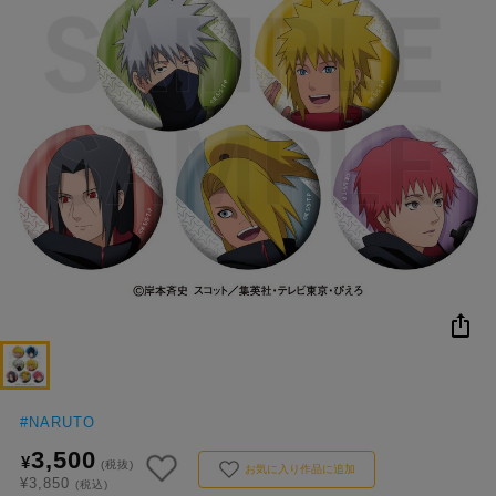
NEW
おすすめ
colleize B
書籍
商品
OX
コ
レ
イ
ズ
注
目
キ
ー
ワ
ー
ド
#
NARUTO
3,500
¥
#ハイキュー!!
#名探偵コナン
#Dr.STONE（ドクターストーン）
(税抜)
1位
4位
お気に入り作品に追加
¥3,850
(税込)