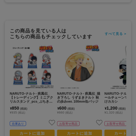
この商品を見ている人は
すべて見る >
こちらの商品もチェックしています
NARUTO-ナルト- 疾風伝_
NARUTO-ナルト- 疾風伝_描
NARUTO-ナルト- 
【トレーディング】ミニアク
き下ろし うずまきナルト 秋
ールチェーンマスコ
リルスタンド_pcs_ぷちきゅ
の歩みver. 100mm缶バッジ
けカカシ
んシリーズ
850
600
1,200
¥
¥
¥
(税抜)
(税抜)
(税抜)
¥935
¥660
¥1,320
(税込)
(税込)
(税込)
在庫あり
お取寄せ商品
お取寄せ商品
カートに追加
カートに追加
カートに追