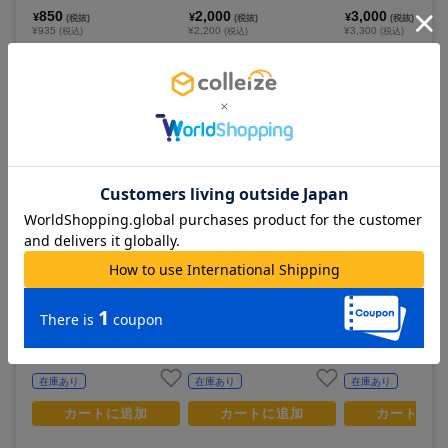
んシリーズ
し
850
2,000
3,000
¥
¥
¥
(税抜)
(税抜)
(税抜)
¥935
¥2,200
¥3,300
(税込)
(税込)
(税込)
在庫あり
在庫あり
在庫あり
カートに追加
カートに追加
カートに追
NARUTO-ナルト- 疾風伝_
NARUTO-ナルト- 疾風伝_T
NARUTO-ナルト- 
【トレーディング】チャーム
シャツ_うずまきナルト_描き
ランプ型アクリルコ
付きキーホルダー_pcs_ぷち
下ろし
ン_春野サクラ_描き
きゅんシリーズ
1,200
3,000
1,800
¥
¥
¥
(税抜)
(税抜)
(税抜)
¥1,320
¥3,300
¥1,980
(税込)
(税込)
(税込)
在庫あり
在庫あり
在庫あり
カートに追加
カートに追加
カートに追