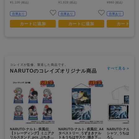
¥1,100
¥1,628
¥880
(税込)
(税込)
(税込)
在庫あり
在庫あり
在庫あり
カートに追加
カートに追加
カートに追
コレイズが監修、製造した商品です。
すべて見る >
NARUTOのコレイズオリジナル商品
NARUTO-ナルト- 疾風伝_
NARUTO-ナルト- 疾風伝_A4
NARUTO-ナルト- 
【トレーディング】ミニアク
タペストリー_うずまきナル
シャツ_うちはサスケ
リルスタンド_pcs_ぷちきゅ
ト＆うちはサスケ_描き下ろ
ろし