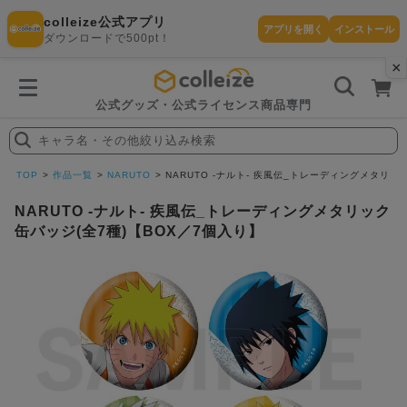
colleize公式アプリ
アプリを開く
インストール
ダウンロードで500pt！
×
書
籍
を
検
索
公式グッズ・公式ライセンス商品専門
す
る
キャラ名・その他絞り込み検索
探
す
TOP
作品一覧
NARUTO
NARUTO -ナルト- 疾風伝_トレーディングメタリッ
NARUTO -ナルト- 疾風伝_トレーディングメタリック
缶バッジ(全7種)【BOX／7個入り】
カテゴリ
お気に入
作品
ー
り
在庫あり
ランキン
(即納)
セール
グ
商品