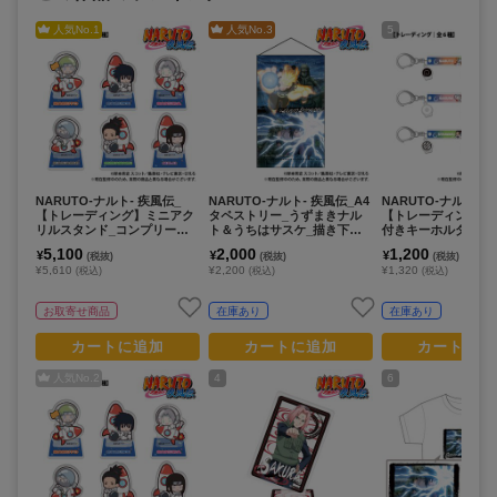
人気No.
1
人気No.
3
5
NARUTO-ナルト- 疾風伝_
NARUTO-ナルト- 疾風伝_A4
NARUTO-ナルト- 
【トレーディング】ミニアク
タペストリー_うずまきナル
【トレーディング】
リルスタンド_コンプリート
ト＆うちはサスケ_描き下ろ
付きキーホルダー_pc
セット_ぷちきゅんシリーズ
し
きゅんシリーズ
5,100
2,000
1,200
¥
¥
¥
(税抜)
(税抜)
(税抜)
¥5,610
¥2,200
¥1,320
(税込)
(税込)
(税込)
お取寄せ商品
在庫あり
在庫あり
カートに追加
カートに追加
カートに追
人気No.
2
4
6