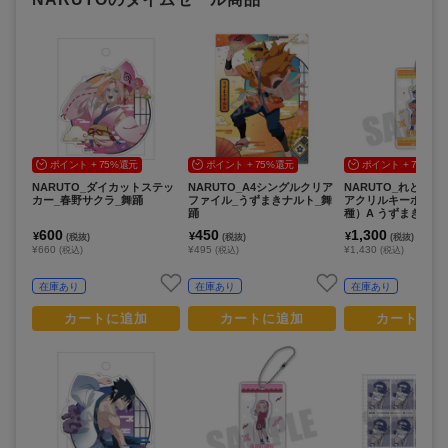
ポイント + 75%還元
ポイント + 75%還元
ポイント + 75%還
NARUTO_ダイカットステッ
NARUTO_A4シングルクリア
NARUTO_れとぽぷ
カー_春野サクラ_舞踊
ファイル_うずまきナルト_舞
アクリルキーホルダー
踊
種）A うずまきナル
600
450
1,300
¥
¥
¥
(税抜)
(税抜)
(税抜)
¥660
¥495
¥1,430
(税込)
(税込)
(税込)
在庫あり
在庫あり
在庫あり
カートに追加
カートに追加
カートに追