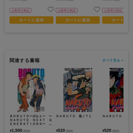
お取寄せ商品
お取寄せ商品
お取寄せ商品
カートに追加
カートに追加
カートに追
関連する書籍
すべて見る >
ＢＯＲＵＴＯーボルトー ー
ＮＡＲＵＴＯ 巻ノ７１
ＮＡＲＵＴＯ 巻ノ
ＮＡＲＵＴＯ ＮＥＸＴ Ｇ
ＥＮＥＲＡＴＩＯＮＳー Ｓ
ＴＯＲＹ ＧＵＩＤＥ
1,500
520
520
¥
¥
¥
(税抜)
(税抜)
(税抜)