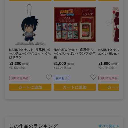
NARUTO-ナルト- 疾風伝_ボ
NARUTO-ナルト- 疾風伝_シ
NARUTO-ナルト- 
ールチェーンマスコット うち
ーンがいっぱいトランプ 少年
ぬぐい 桜ver. うち
はサスケ
篇
1,200
1,000
1,890
¥
¥
¥
(税抜)
(税抜)
(税抜)
¥1,320
¥1,100
¥2,079
(税込)
(税込)
(税込)
お取寄せ商品
在庫あり
お取寄せ商品
カートに追加
カートに追加
カートに追
この作品のランキング
すべて見る >