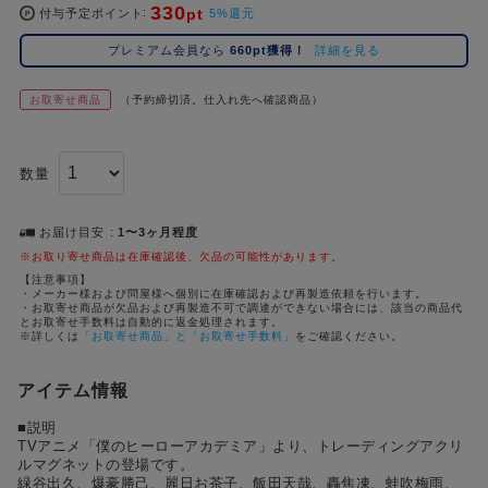
330
pt
コ
付与予定ポイント
5%還元
レ
プレミアム会員なら
660pt獲得！
詳細を見る
イ
ズ
お取寄せ商品
（予約締切済。仕入れ先へ確認商品）
注
目
キ
数量
ー
ワ
ー
お届け目安
1〜3ヶ月程度
ド
※お取り寄せ商品は在庫確認後、欠品の可能性があります。
【注意事項】
・メーカー様および問屋様へ個別に在庫確認および再製造依頼を行います。
#ポケットモンスター（ポケモン）
#名探偵コナン
#Dr.STONE（ドクターストーン）
#超
1位
4位
・お取寄せ商品が欠品および再製造不可で調達ができない場合には、該当の商品代
とお取寄せ手数料は自動的に返金処理されます。
#ハイキュー!!
#呪術廻戦
#Re:ゼロから始める異世界生活（リゼロ）
#進
※詳しくは
「お取寄せ商品」と「お取寄せ手数料」
をご確認ください。
2位
5位
#初音ミク シリーズ
#ゴールデンカムイ
#東京リベンジャーズ（東リベ）
3位
アイテム情報
■説明
TVアニメ「僕のヒーローアカデミア」より、トレーディングアクリ
ルマグネットの登場です。
緑谷出久、爆豪勝己、麗日お茶子、飯田天哉、轟焦凍、蛙吹梅雨、