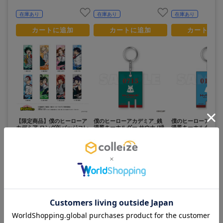
在庫あり
在庫あり
在庫あり
カートに追加
カートに追加
カートに追
【限定商品】僕のヒーローア
僕のヒーローアカデミア_銭
僕のヒーローアカデ
カデミア ロング缶バッジコレ
湯風キーホルダー サウナ (緑
湯風キーホルダー サ
クション 1BOX（コンプリー
谷出久)
焦凍)
トBOX）
4,800
700
700
¥
¥
¥
(税抜)
(税抜)
(税抜)
¥5,280
¥770
¥770
(税込)
(税込)
(税込)
在庫あり
在庫あり
在庫あり
カートに追加
カートに追加
カートに追