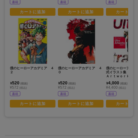
書籍
書籍
書籍
カートに追加
カートに追加
カートに追
僕のヒーローアカデミア ４
僕のヒーローアカデミア ４
僕のヒーローアカデ
２
０
式イラスト集 Ｕ
Ａｒｔｗｏｒｋｓ
520
520
4,000
¥
¥
¥
(税抜)
(税抜)
(税抜)
¥572
¥572
¥4,400
(税込)
(税込)
(税込)
書籍
書籍
書籍
カートに追加
カートに追加
カートに追