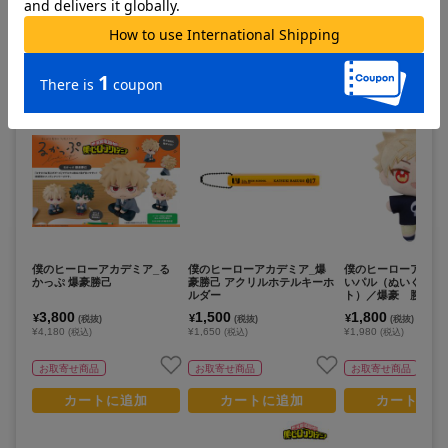
この商品を見ている人は
すべて見る >
こちらの商品もチェックしています
僕のヒーローアカデミア_る
僕のヒーローアカデミア_爆
僕のヒーローアカデ
かっぷ 爆豪勝己
豪勝己 アクリルホテルキーホ
いパル（ぬいぐるみ
ルダー
ト）／爆豪 勝己(幼
3,800
1,500
1,800
¥
¥
¥
(税抜)
(税抜)
(税抜)
¥4,180
¥1,650
¥1,980
(税込)
(税込)
(税込)
お取寄せ商品
お取寄せ商品
お取寄せ商品
カートに追加
カートに追加
カートに追