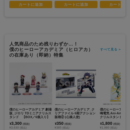
カートに追加
カートに追加
カートに追
人気商品のため残りわずか…！
僕のヒーローアカデミア（ヒロアカ）
すべて見る >
の在庫あり（即納）特集
僕のヒーローアカデミア 劇場
僕のヒーローアカデミア_ク
僕のヒーローアカデ
版_ジロリ TDミニアクリルス
リアファイル 6期アクション
鳴電気 Ani-Art 第5
タンド 【BOX／6個入り】
版権② (心操人使)
クリルスタンド
3,300
350
1,800
¥
¥
¥
(税抜)
(税抜)
(税抜)
¥3,630
¥385
¥1,980
(税込)
(税込)
(税込)