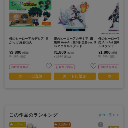
僕のヒーローアカデミア_る
僕のヒーローアカデミア_轟
僕のヒーローアカデ
かっぷ 緑谷出久
焦凍 Ani-Art 第3弾 全身ver. B
毘 Ani-Art 第6弾 
IGアクリルスタンド
ルスタンド
3,800
1,800
1,800
¥
¥
¥
(税抜)
(税抜)
(税抜)
¥4,180
¥1,980
¥1,980
(税込)
(税込)
(税込)
お取寄せ商品
お取寄せ商品
お取寄せ商品
カートに追加
カートに追加
カートに追
この作品のランキング
すべて見る >
人気No.
1
人気No.
3
5