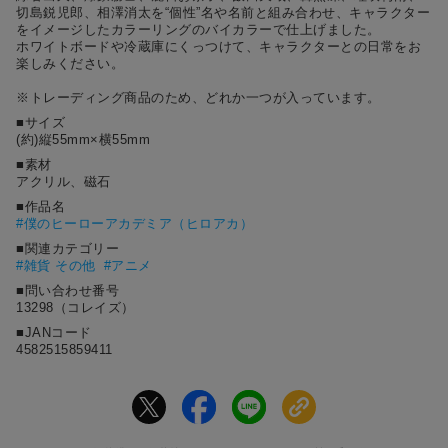
切島鋭児郎、相澤消太を“個性”名や名前と組み合わせ、キャラクター
をイメージしたカラーリングのバイカラーで仕上げました。
ホワイトボードや冷蔵庫にくっつけて、キャラクターとの日常をお
楽しみください。
※トレーディング商品のため、どれか一つが入っています。
■サイズ
(約)縦55mm×横55mm
■素材
アクリル、磁石
■作品名
#
僕のヒーローアカデミア（ヒロアカ）
■関連カテゴリー
#雑貨 その他
#アニメ
■問い合わせ番号
13298（コレイズ）
■JANコード
4582515859411