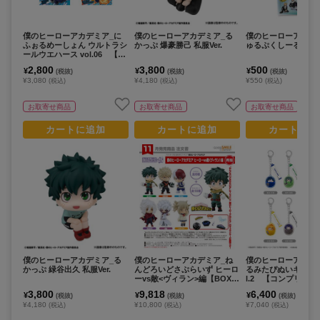
僕のヒーローアカデミア_に
僕のヒーローアカデミア_る
僕のヒーローアカデ
ふぉるめーしょん ウルトラシ
かっぷ 爆豪勝己 私服Ver.
ゅるぷくしーる1
ールウエハース vol.06 【B
OX／20パック入り】
2,800
3,800
500
¥
¥
¥
(税抜)
(税抜)
(税抜)
¥3,080
¥4,180
¥550
(税込)
(税込)
(税込)
お取寄せ商品
お取寄せ商品
お取寄せ商品
カートに追加
カートに追加
カートに追
僕のヒーローアカデミア_る
僕のヒーローアカデミア_ね
僕のヒーローアカデ
かっぷ 緑谷出久 私服Ver.
んどろいどさぷらいず ヒーロ
るみたぴぬいキーホル
ーvs敵<ヴィラン>編【BOX／
l.2 【コンプリート
6個入り】
個入り】
3,800
9,818
6,400
¥
¥
¥
(税抜)
(税抜)
(税抜)
¥4,180
¥10,800
¥7,040
(税込)
(税込)
(税込)