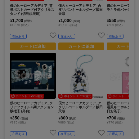
僕のヒーローアカデミア_背
僕のヒーローアカデミア_合
僕のヒーローアカデ
景ポストカード付アクリルス
皮リボンキーホルダー／飯田
ラキラ缶バッジ 緑谷
タンド (切島鋭児郎)
天哉
1,700
1,000
550
¥
¥
¥
(税抜)
(税抜)
(税抜)
¥1,870
¥1,100
¥605
(税込)
(税込)
(税込)
在庫あり
在庫あり
在庫あり
カートに追加
カートに追加
カートに追
ポイント + 75%還元
ポイント + 75%還元
ポイント + 75%還
僕のヒーローアカデミア_ク
僕のヒーローアカデミア_ア
僕のヒーローアカデ
リアファイル 6期アクション
クリルコードホルダー／飯田
湯風キーホルダー サ
版権① (外典)
天哉
日お茶子)
350
800
700
¥
¥
¥
(税抜)
(税抜)
(税抜)
¥385
¥880
¥770
(税込)
(税込)
(税込)
在庫あり
在庫あり
在庫あり