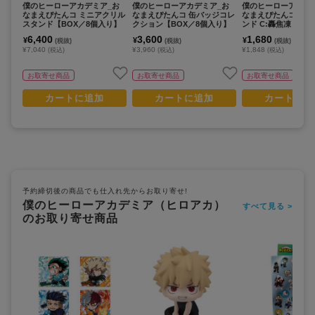
僕のヒーローアカデミア_お
僕のヒーローアカデミア_お
僕のヒーローアカデ
なまえぴたんコ ミニアクリル
なまえぴたんコ 缶バッジコレ
なまえぴたんコ ア
スタンド【BOX／8個入り】
クション【BOX／8個入り】
ンド C:轟焦凍
6,400
3,600
1,680
¥
¥
¥
(税抜)
(税抜)
(税抜)
¥7,040
¥3,960
¥1,848
(税込)
(税込)
(税込)
お取寄せ商品
お取寄せ商品
お取寄せ商品
カートに追加
カートに追加
カートに追
予約締切後の商品でも仕入れ先からお取り寄せ!
僕のヒーローアカデミア（ヒロアカ）
すべて見る >
のお取り寄せ商品