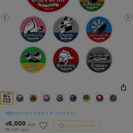
NEW
おすすめ
colleize B
書籍
商品
OX
#
僕のヒーローアカデミア（ヒロアカ）
6,000
¥
(税抜)
お気に入り作品に追加
¥6,600
(税込)