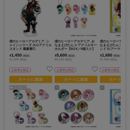
僕のヒーローアカデミア_シ
僕のヒーローアカデミア_お
僕のヒーローアカデ
ャインシリーズ ホロアクリル
なまえぴたんコ アクリルキー
なまえぴたんコ ア
スタンド 爆豪勝己
ホルダー【BOX／8個入り】
ンド D:アーマード
イト
1,450
5,600
1,680
¥
¥
¥
(税抜)
(税抜)
(税抜)
¥1,595
¥6,160
¥1,848
(税込)
(税込)
(税込)
お取寄せ商品
お取寄せ商品
お取寄せ商品
カートに追加
カートに追加
カートに追
人気No.
2
4
6