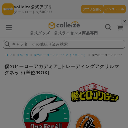
colleize公式アプリ
アプリを開く
インストール
ダウンロードで500pt！
×
書
籍
を
検
索
公式グッズ・公式ライセンス商品専門
す
る
キャラ名・その他絞り込み検索
探
す
TOP
作品一覧
僕のヒーローアカデミア（ヒロアカ）
僕のヒーローアカデミア_
僕のヒーローアカデミア_トレーディングアクリルマ
グネット(単位/BOX)
カテゴリ
お気に入
作品
ー
り
在庫あり
ランキン
(即納)
セール
グ
商品