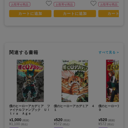
お取寄せ商品
お取寄せ商品
お取寄せ商品
カートに追加
カートに追加
カートに追
関連する書籍
すべて見る >
僕のヒーローアカデミア フ
僕のヒーローアカデミア ４
僕のヒーローアカデ
ァイナルファンブック Ｕｌ
１
９
ｔｒａ Ａｇｅ
1,000
520
520
¥
¥
¥
(税抜)
(税抜)
(税抜)
¥1,100
¥572
¥572
(税込)
(税込)
(税込)