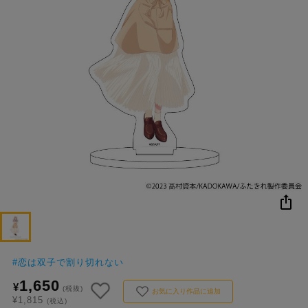
NEW
おすすめ
colleize B
書籍
商品
OX
#
恋は双子で割り切れない
1,650
¥
(税抜)
お気に入り作品に追加
¥1,815
(税込)