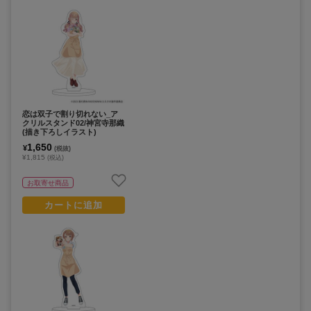
恋は双子で割り切れない_ア
クリルスタンド02/神宮寺那織
(描き下ろしイラスト)
1,650
¥
(税抜)
¥1,815
(税込)
お取寄せ商品
カートに追加