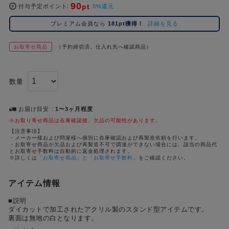
90
pt
コ
付与予定ポイント
5%還元
レ
プレミアム会員なら
181pt獲得！
詳細を見る
イ
ズ
お取寄せ商品
（予約締切済。仕入れ先へ確認商品）
注
目
キ
数量
ー
ワ
ー
お届け目安
1〜3ヶ月程度
ド
※お取り寄せ商品は在庫確認後、欠品の可能性があります。
【注意事項】
・メーカー様および問屋様へ個別に在庫確認および再製造依頼を行います。
#ポケットモンスター（ポケモン）
#名探偵コナン
#Re:ゼロから始める異世界生活（リゼロ）
#超
1位
4位
・お取寄せ商品が欠品および再製造不可で調達ができない場合には、該当の商品代
とお取寄せ手数料は自動的に返金処理されます。
#ハイキュー!!
#呪術廻戦
#東京リベンジャーズ（東リベ）
#進
※詳しくは
「お取寄せ商品」と「お取寄せ手数料」
をご確認ください。
2位
5位
#初音ミク シリーズ
#ゴールデンカムイ
#Dr.STONE（ドクターストーン）
3位
アイテム情報
■説明
ダイカットで加工されたアクリル製のスタンド型アイテムです。
裏面は無地の白となります。