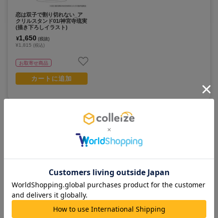
恋は双子で割り切れない_ア
クリルスタンド01/神宮寺琉実
(描き下ろしイラスト)
1,650
¥
(税抜)
¥1,815
(税込)
お取寄せ商品
カートに追加
この作品のランキング
すべて見る >
人気No.
1