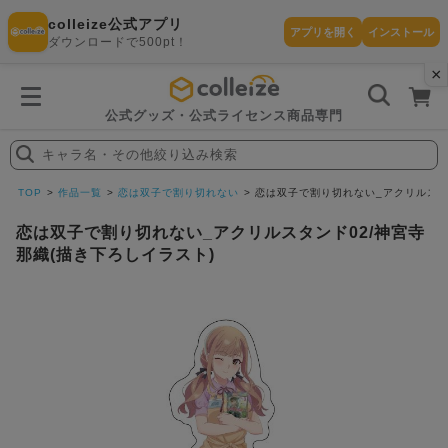
colleize公式アプリ
アプリを開く
インストール
ダウンロードで500pt！
×
書
籍
を
検
索
公式グッズ・公式ライセンス商品専門
す
る
キャラ名・その他絞り込み検索
探
す
TOP
作品一覧
恋は双子で割り切れない
恋は双子で割り切れない_アクリルスタン
恋は双子で割り切れない_アクリルスタンド02/神宮寺
那織(描き下ろしイラスト)
カテゴリ
お気に入
作品
ー
り
在庫あり
ランキン
(即納)
セール
グ
商品