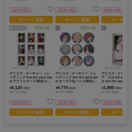
お取寄せ商品
お取寄せ商品
お取寄せ商品
カートに追加
カートに追加
カートに追
人気No.
2
4
6
デリコズ・ナーサリー_トレ
デリコズ・ナーサリー_トレ
デリコズ・ナーサリ
ーディング Ani-Art aqua lab
ーディング Ani-Art aqua lab
ア・ロルカ&エレー
el アクリルカード(単位/コン
el オーロラ缶バッジ(単位/コ
カ Ani-Art aqua lab
プリートBOX)【BOX/9パッ
ンプリートBOX)【BOX/9パ
クリルスタンド
6,120
4,770
1,800
¥
¥
¥
(税抜)
(税抜)
(税抜)
ク入り】
ック入り】
¥6,732
¥5,247
¥1,980
(税込)
(税込)
(税込)
お取寄せ商品
お取寄せ商品
お取寄せ商品
カートに追加
カートに追加
カートに追