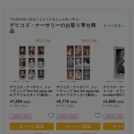
予約締切後の商品でも仕入れ先からお取り寄せ!
デリコズ・ナーサリーのお取り寄せ商
すべて見る >
品
デリコズ・ナーサリー_トレ
デリコズ・ナーサリー_トレ
デリコズ・ナーサリ
ーディング Ani-Art aqua lab
ーディング Ani-Art aqua lab
ドール・クラシコ Ani-
el アクリルスタンド(単位/コ
el カードステッカー(単位/コ
ua label BIGアク
ンプリートBOX)【BOX/9パ
ンプリートBOX)【BOX/9パ
ド
7,200
4,770
1,800
¥
¥
¥
(税抜)
(税抜)
(税抜)
ック入り】
ック入り】
¥7,920
¥5,247
¥1,980
(税込)
(税込)
(税込)
お取寄せ商品
お取寄せ商品
お取寄せ商品
カートに追加
カートに追加
カートに追