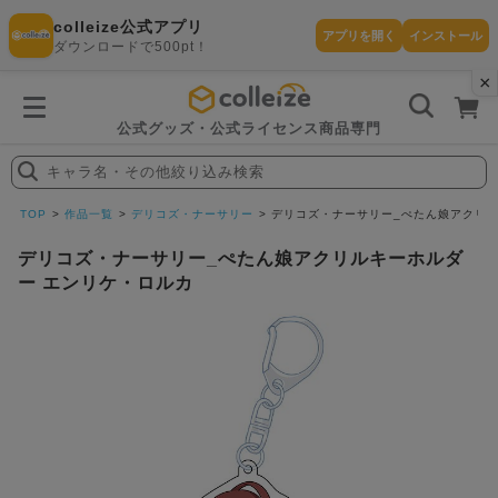
colleize公式アプリ
アプリを開く
インストール
ダウンロードで500pt！
×
書
籍
を
検
索
公式グッズ・公式ライセンス商品専門
す
る
キャラ名・その他絞り込み検索
探
す
TOP
作品一覧
デリコズ・ナーサリー
デリコズ・ナーサリー_ぺたん娘アクリル
デリコズ・ナーサリー_ぺたん娘アクリルキーホルダ
ー エンリケ・ロルカ
カテゴリ
お気に入
作品
ー
り
在庫あり
ランキン
(即納)
セール
グ
商品