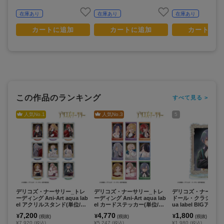
在庫あり
在庫あり
在庫あり
カートに追加
カートに追加
カートに追
この作品のランキング
すべて見る >
人気No.
1
人気No.
3
5
デリコズ・ナーサリー_トレ
デリコズ・ナーサリー_トレ
デリコズ・ナーサリ
ーディング Ani-Art aqua lab
ーディング Ani-Art aqua lab
ドール・クラシコ Ani-
el アクリルスタンド(単位/コ
el カードステッカー(単位/コ
ua label BIGアク
ンプリートBOX)【BOX/9パ
ンプリートBOX)【BOX/9パ
ド
7,200
4,770
1,800
¥
¥
¥
(税抜)
(税抜)
(税抜)
ック入り】
ック入り】
¥7,920
¥5,247
¥1,980
(税込)
(税込)
(税込)