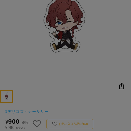
NEW
おすすめ
colleize B
書籍
商品
OX
コ
レ
イ
ズ
注
目
キ
ー
ワ
ー
ド
#
デリコズ・ナーサリー
900
¥
#ハイキュー!!
#名探偵コナン
#Dr.STONE（ドクターストーン）
(税抜)
1位
4位
お気に入り作品に追加
¥990
(税込)