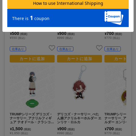
デリコズ・ナーサリー_カン
デリコズ・ナーサリー_ぺた
TRUMPシリーズ デ
バッジ(ブラインド) クラン
ん娘アクリルキーホルダー ア
ナーサリー_アクリ
フェスト ver.
ンジェリコ・フラ
ルダー テオドール
cooking ver.
500
900
700
¥
¥
¥
(税抜)
(税抜)
(税抜)
¥550
¥990
¥770
(税込)
(税込)
(税込)
在庫あり
在庫あり
在庫あり
カートに追加
カートに追加
カートに追
TRUMPシリーズ デリコズ・
デリコズ・ナーサリー_ぺた
TRUMPシリーズ デ
ナーサリー_アクリルフィギ
ん娘アクリルキーホルダー エ
ナーサリー_アクリ
ュア テオドール・クラシコ c
ンリケ・ロルカ
ルダー エンリケ・ロル
ooking ver.
king ver.
1,500
900
700
¥
¥
¥
(税抜)
(税抜)
(税抜)
¥1,650
¥990
¥770
(税込)
(税込)
(税込)