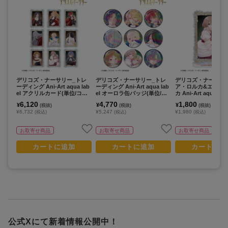
デリコズ・ナーサリー_トレ
デリコズ・ナーサリー_トレ
デリコズ・ナーサリ
ーディング Ani-Art aqua lab
ーディング Ani-Art aqua lab
ア・ロルカ&エレー
el アクリルカード(単位/コン
el オーロラ缶バッジ(単位/コ
カ Ani-Art aqua lab
プリートBOX)【BOX/9パッ
ンプリートBOX)【BOX/9パ
クリルスタンド
6,120
4,770
1,800
¥
¥
¥
(税抜)
(税抜)
(税抜)
ク入り】
ック入り】
¥6,732
¥5,247
¥1,980
(税込)
(税込)
(税込)
お取寄せ商品
お取寄せ商品
お取寄せ商品
カートに追加
カートに追加
カートに追
公式Xにて新着情報公開中！