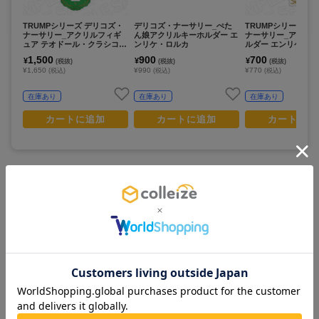
TRUMPシリーズ デリコズ・
デリコズ・ナーサリー_ぺた
TRUMPシリーズ デ
ナーサリー_アクリルフィギ
ん娘アクリルキーホルダー エ
ナーサリー_アクリ
ュア テオドール・クラシコ c
ンリケ・ロルカ
ルダー エンリケ・ロル
ooking ver.
king ver.
1,500
900
700
¥
¥
¥
(税抜)
(税抜)
(税抜)
¥1,650
¥990
¥770
(税込)
(税込)
(税込)
在庫あり
在庫あり
在庫あり
カートに追加
カートに追加
カートに追
この商品を見ている人は
すべて見る >
こちらの商品もチェックしています