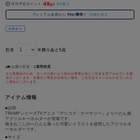
#ポケットモンスター（ポケモン）
#呪術廻戦
#Re:ゼロから始める異世界生活（リゼロ）
#し
49
2位
5位
pt
付与予定ポイント
5%還元
#初音ミク シリーズ
#ゴールデンカムイ
#銀魂
#超
3位
プレミアム会員なら
99pt獲得！
詳細を見る
在庫あり
数量
※残りあと5点
お届け目安
1週間程度
※人気商品のため、タッチの差により別のお客様が先にご注文を完了されている場
合がございます。在庫のご用意が出来ない場合、ご注文をキャンセルさせていただ
く場合がございます。
アイテム情報
■説明
TRUMPシリーズTVアニメ『デリコズ・ナーサリー』よりぺたん娘
アクリルキーホルダーが登場です。
描きおこしのぺたんと座った可愛いイラストを使用したアクリルキ
ーホルダーです。
■サイズ