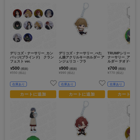
デリコズ・ナーサリー_カン
デリコズ・ナーサリー_ぺた
TRUMPシリーズ デ
バッジ(ブラインド) クラン
ん娘アクリルキーホルダー ア
ナーサリー_アクリ
フェスト ver.
ンジェリコ・フラ
ルダー テオドール
cooking ver.
500
900
700
¥
¥
¥
(税抜)
(税抜)
(税抜)
¥550
¥990
¥770
(税込)
(税込)
(税込)
在庫あり
在庫あり
在庫あり
カートに追加
カートに追加
カートに追