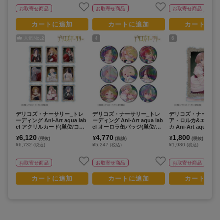
お取寄せ商品
お取寄せ商品
お取寄せ商品
カートに追加
カートに追加
カートに追
人気No.
2
4
6
デリコズ・ナーサリー_トレ
デリコズ・ナーサリー_トレ
デリコズ・ナーサリ
ーディング Ani-Art aqua lab
ーディング Ani-Art aqua lab
ア・ロルカ&エレー
el アクリルカード(単位/コン
el オーロラ缶バッジ(単位/コ
カ Ani-Art aqua lab
プリートBOX)【BOX/9パッ
ンプリートBOX)【BOX/9パ
クリルスタンド
6,120
4,770
1,800
¥
¥
¥
(税抜)
(税抜)
(税抜)
ク入り】
ック入り】
¥6,732
¥5,247
¥1,980
(税込)
(税込)
(税込)
お取寄せ商品
お取寄せ商品
お取寄せ商品
カートに追加
カートに追加
カートに追