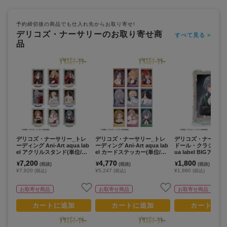
予約締切後の商品でも仕入れ先からお取り寄せ!
デリコズ・ナーサリーのお取り寄せ商
すべて見る >
品
デリコズ・ナーサリー_トレ
デリコズ・ナーサリー_トレ
デリコズ・ナーサリ
ーディング Ani-Art aqua lab
ーディング Ani-Art aqua lab
ドール・クラシコ Ani-
el アクリルスタンド(単位/コ
el カードステッカー(単位/コ
ua label BIGアク
ンプリートBOX)【BOX/9パ
ンプリートBOX)【BOX/9パ
ド
7,200
4,770
1,800
¥
¥
¥
(税抜)
(税抜)
(税抜)
ック入り】
ック入り】
¥7,920
¥5,247
¥1,980
(税込)
(税込)
(税込)
お取寄せ商品
お取寄せ商品
お取寄せ商品
カートに追加
カートに追加
カートに追