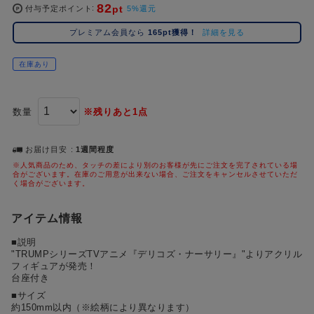
#ハイキュー!!
#呪術廻戦
#東京リベンジャーズ（東リベ）
#進
82
2位
5位
pt
付与予定ポイント
5%還元
#初音ミク シリーズ
#ゴールデンカムイ
#Dr.STONE（ドクターストーン）
3位
プレミアム会員なら
165pt獲得！
詳細を見る
在庫あり
数量
※残りあと1点
お届け目安
1週間程度
※人気商品のため、タッチの差により別のお客様が先にご注文を完了されている場
合がございます。在庫のご用意が出来ない場合、ご注文をキャンセルさせていただ
く場合がございます。
アイテム情報
■説明
"TRUMPシリーズTVアニメ『デリコズ・ナーサリー』"よりアクリル
フィギュアが発売！
台座付き
■サイズ
約150mm以内（※絵柄により異なります）