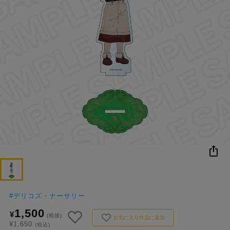
NEW
おすすめ
colleize B
書籍
商品
OX
コ
レ
イ
ズ
注
目
キ
ー
ワ
ー
ド
#
デリコズ・ナーサリー
1,500
¥
#ポケットモンスター（ポケモン）
#名探偵コナン
#Re:ゼロから始める異世界生活（リゼロ）
#超
(税抜)
1位
4位
お気に入り作品に追加
¥1,650
(税込)