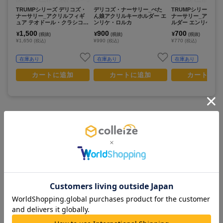
TRUMPシリーズ デリコズ・
デリコズ・ナーサリー_ぺた
TRUMPシリーズ デ
ナーサリー_アクリルフィギ
ん娘アクリルキーホルダー エ
ナーサリー_アクリ
ュア テオドール・クラシコ c
ンリケ・ロルカ
ルダー エンリケ・ロル
ooking ver.
king ver.
1,500
900
700
¥
¥
¥
(税抜)
(税抜)
(税抜)
¥1,650
¥990
¥770
(税込)
(税込)
(税込)
在庫あり
在庫あり
在庫あり
カートに追加
カートに追加
カートに追
この商品を見ている人は
すべて見る >
こちらの商品もチェックしています