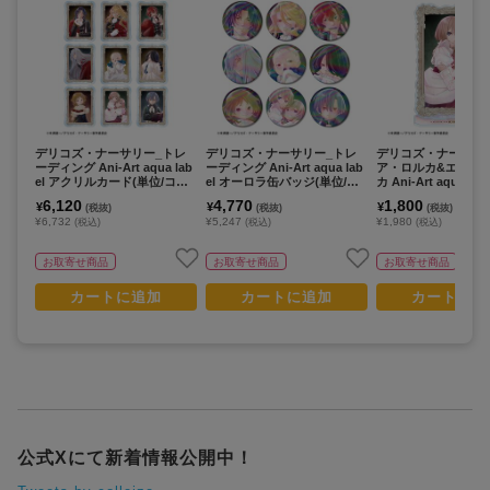
デリコズ・ナーサリー_トレ
デリコズ・ナーサリー_トレ
デリコズ・ナーサリ
ーディング Ani-Art aqua lab
ーディング Ani-Art aqua lab
ア・ロルカ&エレー
el アクリルカード(単位/コン
el オーロラ缶バッジ(単位/コ
カ Ani-Art aqua lab
プリートBOX)【BOX/9パッ
ンプリートBOX)【BOX/9パ
クリルスタンド
6,120
4,770
1,800
¥
¥
¥
(税抜)
(税抜)
(税抜)
ク入り】
ック入り】
¥6,732
¥5,247
¥1,980
(税込)
(税込)
(税込)
お取寄せ商品
お取寄せ商品
お取寄せ商品
カートに追加
カートに追加
カートに追
公式Xにて新着情報公開中！