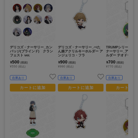
デリコズ・ナーサリー_カン
デリコズ・ナーサリー_ぺた
TRUMPシリーズ デ
バッジ(ブラインド) クラン
ん娘アクリルキーホルダー ア
ナーサリー_アクリ
フェスト ver.
ンジェリコ・フラ
ルダー テオドール
cooking ver.
500
900
700
¥
¥
¥
(税抜)
(税抜)
(税抜)
¥550
¥990
¥770
(税込)
(税込)
(税込)
在庫あり
在庫あり
在庫あり
カートに追加
カートに追加
カートに追