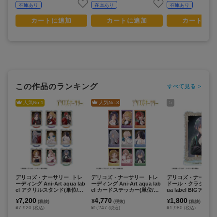
在庫あり
在庫あり
在庫あり
カートに追加
カートに追加
カートに追
この作品のランキング
すべて見る >
人気No.
1
人気No.
3
5
デリコズ・ナーサリー_トレ
デリコズ・ナーサリー_トレ
デリコズ・ナーサリ
ーディング Ani-Art aqua lab
ーディング Ani-Art aqua lab
ドール・クラシコ Ani-
el アクリルスタンド(単位/コ
el カードステッカー(単位/コ
ua label BIGアク
ンプリートBOX)【BOX/9パ
ンプリートBOX)【BOX/9パ
ド
7,200
4,770
1,800
¥
¥
¥
(税抜)
(税抜)
(税抜)
ック入り】
ック入り】
¥7,920
¥5,247
¥1,980
(税込)
(税込)
(税込)