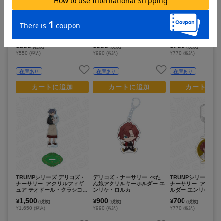
デリコズ・ナーサリー_カン
デリコズ・ナーサリー_ぺた
TRUMPシリーズ デ
バッジ(ブラインド) クラン
ん娘アクリルキーホルダー ア
ナーサリー_アクリ
フェスト ver.
ンジェリコ・フラ
ルダー テオドール
cooking ver.
500
900
700
¥
¥
¥
(税抜)
(税抜)
(税抜)
¥550
¥990
¥770
(税込)
(税込)
(税込)
在庫あり
在庫あり
在庫あり
カートに追加
カートに追加
カートに追
TRUMPシリーズ デリコズ・
デリコズ・ナーサリー_ぺた
TRUMPシリーズ デ
ナーサリー_アクリルフィギ
ん娘アクリルキーホルダー エ
ナーサリー_アクリ
ュア テオドール・クラシコ c
ンリケ・ロルカ
ルダー エンリケ・ロル
ooking ver.
king ver.
1,500
900
700
¥
¥
¥
(税抜)
(税抜)
(税抜)
¥1,650
¥990
¥770
(税込)
(税込)
(税込)