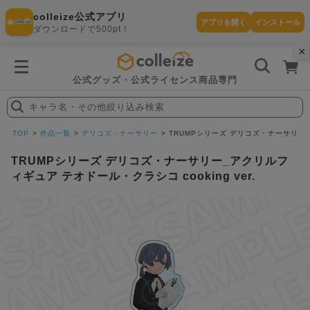
colleize公式アプリ
アプリを開く
インストール
ダウンロードで500pt！
×
書
籍
を
検
索
公式グッズ・公式ライセンス商品専門
す
る
キャラ名・その他絞り込み検索
探
す
TOP
作品一覧
デリコズ・ナーサリー
TRUMPシリーズ デリコズ・ナーサリー_ア
TRUMPシリーズ デリコズ・ナーサリー_アクリルフ
ィギュア テオドール・クラシコ cooking ver.
カテゴリ
お気に入
作品
ー
り
在庫あり
ランキン
(即納)
セール
グ
商品