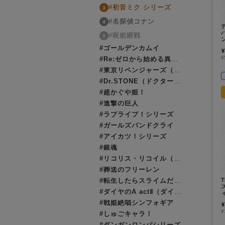
#初音ミク シリーズ
3
#名探偵コナン
4
#呪術廻戦
5
ン
#ゴールデンカムイ
¥
¥
#Re:ゼロから始める異世界生活（リゼロ）
#東京リベンジャーズ（東リベ）
#Dr.STONE（ドクターストーン）
#超かぐや姫！
#進撃の巨人
#ラブライブ！シリーズ
#ガールズバンドクライ
#アイカツ！シリーズ
#銀魂
#リコリス・リコイル（リコリコ）
#葬送のフリーレン
#転生したらスライムだった件（転スラ）
#ダイヤのA actⅡ（ダイヤのエース）
シ
#戦姫絶唱シンフォギア
¥
¥
#しゅごキャラ！
#ダンガンロンパシリーズ