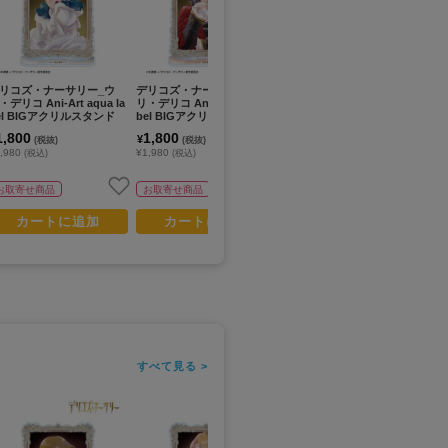
リコズ・ナーサリー_ウ
デリコズ・ナーサリー_ダ
デリコズ・ナーサリー_ぺた
デ
・デリコ Ani-Art aqua la
リ・デリコ Ani-Art aqua la
ん娘アクリルキーホルダー
ア
el BIGアクリルスタンド
bel BIGアクリルスタンド
エンリケ・ロルカ
ルカ
マ
1,800
1,800
900
8
¥
¥
¥
(税抜)
(税抜)
(税抜)
,980
¥1,980
¥990
¥9
(税込)
(税込)
(税込)
お取寄せ商品
お取寄せ商品
在庫あり
カートに追加
カートに追加
カートに追加
すべて見る >