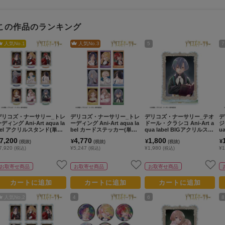
この作品のランキング
人気No.
1
人気No.
3
5
7
デリコズ・ナーサリー_トレ
デリコズ・ナーサリー_トレ
デリコズ・ナーサリー_テオ
デ
ディング Ani-Art aqua la
ーディング Ani-Art aqua la
ドール・クラシコ Ani-Art a
ジ
bel アクリルスタンド(単位/
bel カードステッカー(単位/
qua label BIGアクリルスタ
u
コンプリートBOX)【BOX/9
コンプリートBOX)【BOX/9
ンド
ン
7,200
4,770
1,800
¥
¥
¥
(税抜)
(税抜)
(税抜)
パック入り】
パック入り】
7,920
¥5,247
¥1,980
¥1
(税込)
(税込)
(税込)
お取寄せ商品
お取寄せ商品
お取寄せ商品
カートに追加
カートに追加
カートに追加
人気No.
2
4
6
8