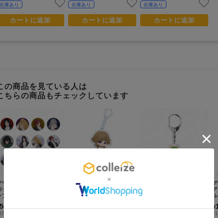
在庫あり
在庫あり
在庫あり
カートに追加
カートに追加
カートに追加
この商品を見ている人は
こちらの商品もチェックしています
デリコズ・ナーサリー_カン
デリコズ・ナーサリー_ぺた
TRUMPシリーズ デリコ
デ
バッジ(ブラインド) クラ
ん娘アクリルキーホルダー
ズ・ナーサリー_アクリルキ
ア
フェスト ver.
アンジェリコ・フラ
ーホルダー テオドール・ク
ルカ
ラシコ cooking ver.
G
500
900
700
¥
¥
¥
(税抜)
(税抜)
(税抜)
550
¥990
¥770
¥1
(税込)
(税込)
(税込)