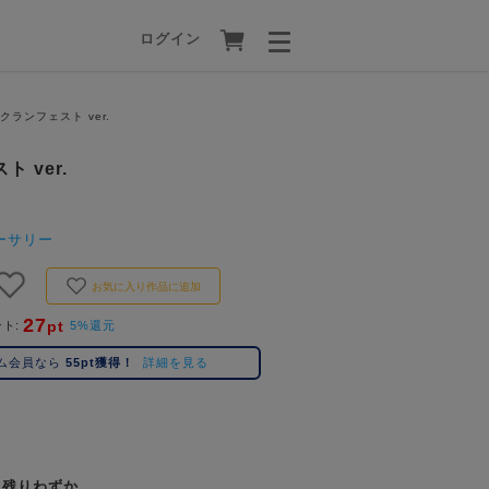
ログイン
ランフェスト ver.
 ver.
ーサリー
お気に入り作品に追加
27
pt
ント
5%還元
ム会員なら
55pt獲得！
詳細を見る
残りわずか