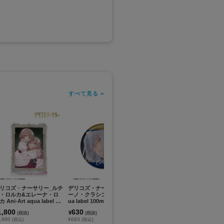
すべて見る >
リコズ・ナーサリー_ルチ
デリコズ・ナーサリー_ディ
デリコズ・ナーサリー_トレ
デ
・ロルカ&エレーナ・ロ
ーノ・クラシコ Ani-Art aq
ーディング Ani-Art aqua la
ーデ
 Ani-Art aqua label BI
ua label 100mm缶バッジ
bel アクリルカード(単位/コ
b
アクリルスタンド
ンプリートBOX)【BOX/9パ
コ
1,800
630
6,120
4
¥
¥
¥
(税抜)
(税抜)
(税抜)
ック入り】
パ
,980
¥693
¥6,732
¥5
(税込)
(税込)
(税込)