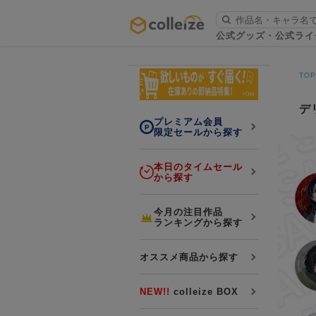
ログイン・会員登録
公式グッズ・公式ライ
お知らせ
TO
初回アプリ利用限定！500ptプレ
詳細
ゼント
デ
プレミアム会員
限定セールから探す
本日のタイムセール
から探す
LINE連携
今月の注目作品
ランキングから探す
よくある質問
colleize 便利な4つのサービス
オススメ商品から探す
「お取寄せ商品」と「お取寄せ手数料」
colleizeランク・ポイントについて
NEW!!
colleize BOX
colleize Payについて