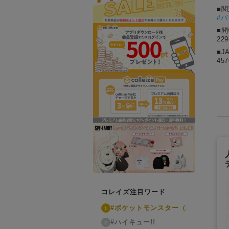
■
#
■
22
■J
457
コレイズ注目ワード
#ポケットモンスター（ポケモン）
1
#ハイキュー!!
2