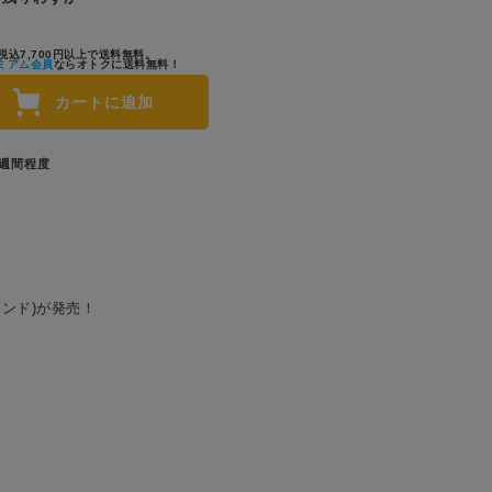
税込7,700円以上で送料無料。
ミアム会員
ならオトクに送料無料！
カートに追加
1週間程度
インド)が発売！