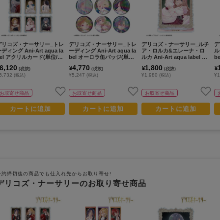
デリコズ・ナーサリー_トレ
デリコズ・ナーサリー_トレ
デリコズ・ナーサリー_ルチ
デ
ディング Ani-Art aqua la
ーディング Ani-Art aqua la
ア・ロルカ&エレーナ・ロ
ル
bel アクリルカード(単位/コ
bel オーロラ缶バッジ(単位/
ルカ Ani-Art aqua label BI
b
ンプリートBOX)【BOX/9パ
コンプリートBOX)【BOX/9
Gアクリルスタンド
6,120
4,770
1,800
¥
¥
¥
(税抜)
(税抜)
(税抜)
ック入り】
パック入り】
6,732
¥5,247
¥1,980
¥1
(税込)
(税込)
(税込)
お取寄せ商品
お取寄せ商品
お取寄せ商品
カートに追加
カートに追加
カートに追加
予約締切後の商品でも仕入れ先からお取り寄せ!
デリコズ・ナーサリーのお取り寄せ商品