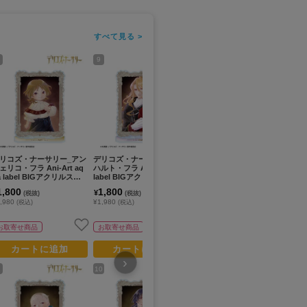
すべて見る >
9
11
13
リコズ・ナーサリー_アン
デリコズ・ナーサリー_ゲル
デリコズ・ナーサリー_ぺた
デ
ェリコ・フラ Ani-Art aq
ハルト・フラ Ani-Art aqua
ん娘アクリルキーホルダー
ドー
a label BIGアクリルスタ
label BIGアクリルスタンド
アンジェリコ・フラ
qu
ド
ス
1,800
1,800
900
8
¥
¥
¥
(税抜)
(税抜)
(税抜)
,980
¥1,980
¥990
¥9
(税込)
(税込)
(税込)
お取寄せ商品
お取寄せ商品
在庫あり
カートに追加
カートに追加
カートに追加
›
10
12
14