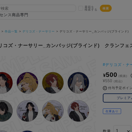
書籍を
検索
検索する
センス商品専門
P
作品一覧
デリコズ・ナーサリー
デリコズ・ナーサリー_カンバッジ(ブラインド) ク
リコズ・ナーサリー_カンバッジ(ブラインド) クランフェスト
#
デリコズ・ナ
500
¥
(税抜)
¥550
(税込)
付与予定ポイ
プレミア
在庫あり
数量