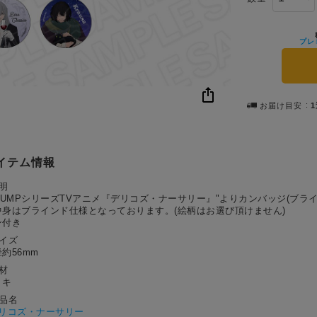
プレ
お届け目安
イテム情報
明
TRUMPシリーズTVアニメ『デリコズ・ナーサリー』"よりカンバッジ(ブラ
中身はブラインド仕様となっております。(絵柄はお選び頂けません)
ン付き
サイズ
約56mm
材
リキ
作品名
リコズ・ナーサリー