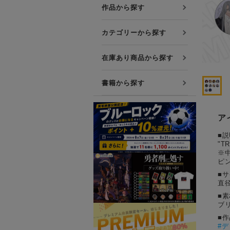
プレミアム会員について
作品から探す
友達紹介キャンペーン
カテゴリーから探す
公式Xをフォローする
在庫あり商品から探す
書籍から探す
ア
■説
"
※
ピ
■
直径
■素
ブ
■
#
デ