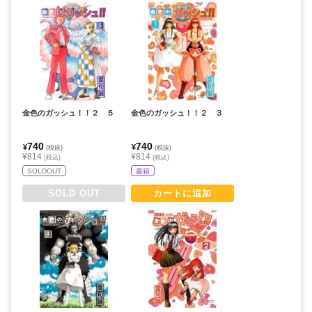
金色のガッシュ！！２ ５
金色のガッシュ！！２ ３
740
740
¥
¥
(税抜)
(税抜)
¥814
¥814
(税込)
(税込)
SOLDOUT
書籍
SOLD OUT
カートに追加