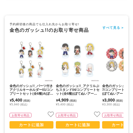
予約締切後の商品でも仕入れ先からお取り寄せ!
すべて見る >
金色のガッシュ!!のお取り寄せ商品
金色のガッシュ!!_パーツ付き
金色のガッシュ!!_アクリルぷ
金色のガッシュ!!_缶
アクリルキーホルダー01/コン
ちスタンド04/コンプリートセ
7/コンプリートセット
プリートセット(全6種)A(ぽて
ット(全6種)(ぽてぬいアート)
(ぽてぬいアート)【
ぬいアート)【コンプリートセ
【コンプリートセット/6個入
ートセット/6個入り
5,400
4,909
3,000
¥
¥
¥
(税抜)
(税抜)
(税抜)
ット/6個入り】
り】
¥5,940
¥5,400
¥3,300
(税込)
(税込)
(税込)
お取寄せ商品
お取寄せ商品
お取寄せ商品
カートに追加
カートに追加
カートに追