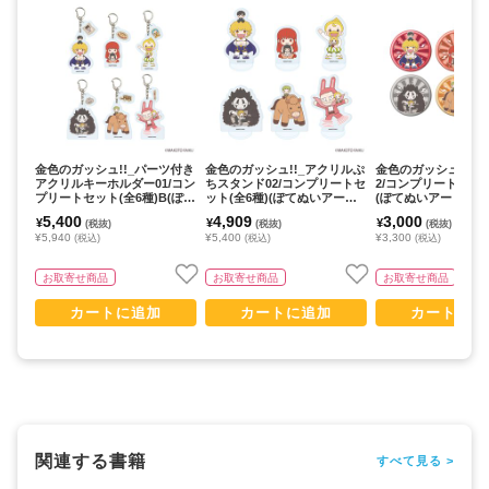
金色のガッシュ!!_パーツ付き
金色のガッシュ!!_アクリルぷ
金色のガッシュ!!_缶
アクリルキーホルダー01/コン
ちスタンド02/コンプリートセ
2/コンプリートセット
プリートセット(全6種)B(ぽて
ット(全6種)(ぽてぬいアート)
(ぽてぬいアート)【
ぬいアート)【コンプリートセ
【コンプリートセット/6個入
ートセット/6個入り
5,400
4,909
3,000
¥
¥
¥
(税抜)
(税抜)
(税抜)
ット/6個入り】
り】
¥5,940
¥5,400
¥3,300
(税込)
(税込)
(税込)
お取寄せ商品
お取寄せ商品
お取寄せ商品
カートに追加
カートに追加
カートに追
関連する書籍
すべて見る >