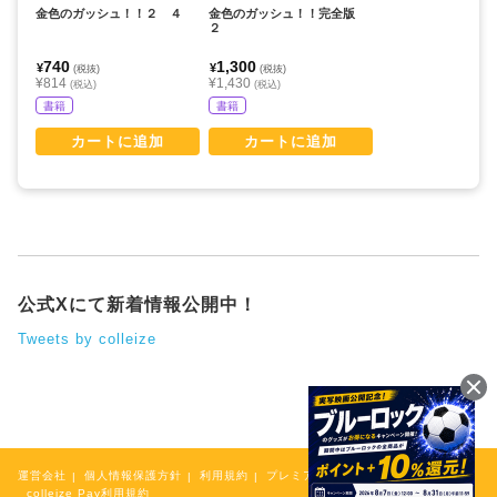
金色のガッシュ！！２ ４
金色のガッシュ！！完全版
２
740
1,300
¥
¥
(税抜)
(税抜)
¥814
¥1,430
(税込)
(税込)
書籍
書籍
カートに追加
カートに追加
公式Xにて新着情報公開中！
Tweets by colleize
運営会社
個人情報保護方針
利用規約
プレミアム会員規約
colleize Pay利用規約