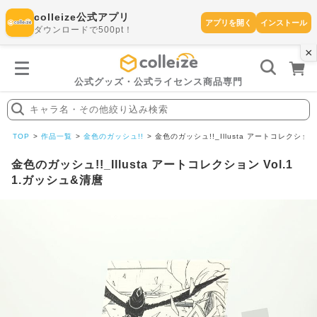
colleize公式アプリ
アプリを開く
インストール
ダウンロードで500pt！
×
書
籍
を
検
索
公式グッズ・公式ライセンス商品専門
す
る
キャラ名・その他絞り込み検索
探
す
TOP
作品一覧
金色のガッシュ!!
金色のガッシュ!!_Illusta アートコレクション 
金色のガッシュ!!_Illusta アートコレクション Vol.1
1.ガッシュ&清麿
カテゴリ
お気に入
作品
ー
り
在庫あり
ランキン
(即納)
セール
グ
商品