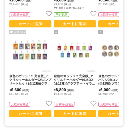
¥
¥
¥
(税抜)
(税抜)
(税抜)
セット/13個入り】
セット／11個入り】
個入り】
¥11,440
¥9,680
¥7,150
(税込)
(税込)
(税込)
予約期間：2026/08/15まで
お取寄せ商品
予約商品
お取寄せ商品
カートに追加
カートに追加
カートに追
人気No.
2
4
6
金色のガッシュ!! 完全版_ア
金色のガッシュ!! 完全版_ア
金色のガッシュ!! 完
クリルキーホルダー02/コンプ
クリルキーホルダー01/BOX
バッジ05/コンプリ
リートセット(全12種)(グラフ
(全11種)(グラフアートイラス
(全12種)(グラフア
アートイラスト)【コンプリー
ト)【コンプリートBOX/11個
ト)【コンプリートセ
9,600
8,800
6,000
¥
¥
¥
(税抜)
(税抜)
(税抜)
トセット／12個入り】
入り】
個入り】
¥10,560
¥9,680
¥6,600
(税込)
(税込)
(税込)
お取寄せ商品
お取寄せ商品
お取寄せ商品
カートに追加
カートに追加
カートに追