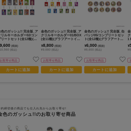
金色のガッシュ!! 完全版_ア
金色のガッシュ!! 完全版_ア
金色のガッシュ!! 完全版_缶
金
クリルキーホルダー02/コン
クリルキーホルダー01/BOX
バッジ05/コンプリートセッ
ク
プリートセット(全12種)(グ
(全11種)(グラフアートイラ
ト(全12種)(グラフアートイ
1
ラフアートイラスト)【コン
スト)【コンプリートBOX/1
ラスト)【コンプリートセッ
イ
9,600
8,800
6,000
¥
¥
¥
(税抜)
(税抜)
(税抜)
プリートセット／12個入
1個入り】
ト／12個入り】
O
10,560
¥9,680
¥6,600
¥6
(税込)
(税込)
(税込)
り】
お取寄せ商品
お取寄せ商品
お取寄せ商品
カートに追加
カートに追加
カートに追加
予約締切後の商品でも仕入れ先からお取り寄せ!
金色のガッシュ!!のお取り寄せ商品