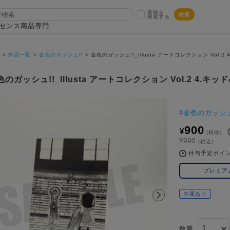
書籍を
検索
検索する
センス商品専門
P
作品一覧
金色のガッシュ!!
金色のガッシュ!!_Illusta アートコレクション Vol.
色のガッシュ!!_Illusta アートコレクション Vol.2 4.キ
#
金色のガッシュ
900
¥
(税抜)
¥990
(税込)
付与予定ポイ
プレミア
在庫あり
数量