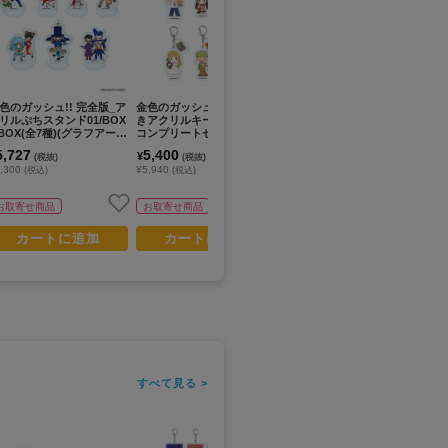
N
色のガッシュ!! 完全版_ア
金色のガッシュ!!_パーツ付
金色のガッシュ!!_アクリル
金
リルぷちスタンド01/BOX
きアクリルキーホルダー01/
ぷちスタンド04/コンプリー
ク
 BOX(全7種)(グラフアート
コンプリートセット(全6種)
トセット(全6種)(ぽてぬいア
イ
ラスト)【コンプリートB
A(ぽてぬいアート)【コンプ
ート)【コンプリートセット/
ト)
5,727
5,400
4,909
3
¥
¥
¥
(税抜)
(税抜)
(税抜)
X/7個入り】
リートセット/6個入り】
6個入り】
,300
¥5,940
¥5,400
¥3
(税込)
(税込)
(税込)
予約
お取寄せ商品
お取寄せ商品
お取寄せ商品
カートに追加
カートに追加
カートに追加
すべて見る >