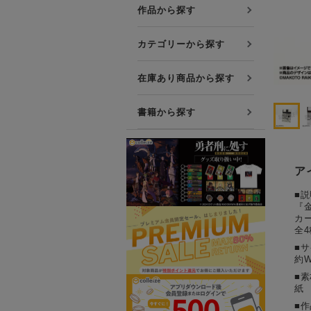
プレミアム会員について
作品から探す
友達紹介キャンペーン
カテゴリーから探す
公式Xをフォローする
在庫あり商品から探す
書籍から探す
ア
■説
『
カ
全4
■
約W
■素
紙
■