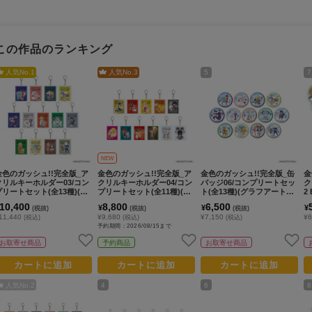
この作品のランキング
人気No.
1
人気No.
3
5
7
NEW
金色のガッシュ!!完全版_ア
金色のガッシュ!!完全版_ア
金色のガッシュ!!完全版_缶
金
クリルキーホルダー03/コン
クリルキーホルダー04/コン
バッジ06/コンプリートセッ
ク
プリートセット(全13種)(グ
プリートセット(全11種)(グ
ト(全13種)(グラフアートイ
2
ラフアートイラスト)【コン
ラフアートイラスト)【コン
ラスト)【コンプリートセッ
イ
10,400
8,800
6,500
¥
¥
¥
(税抜)
(税抜)
(税抜)
プリートセット/13個入り】
プリートセット／11個入
ト/13個入り】
O
11,440
¥9,680
¥7,150
¥6
(税込)
(税込)
(税込)
り】
予約期間：2026/08/15まで
お取寄せ商品
予約商品
お取寄せ商品
カートに追加
カートに追加
カートに追加
人気No.
2
4
6
8