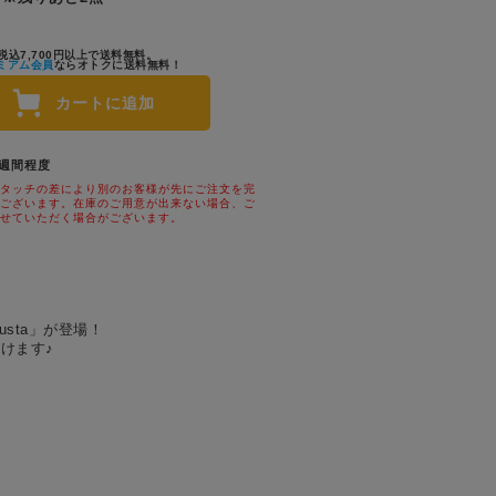
税込7,700円以上で送料無料。
ミアム会員
ならオトクに送料無料！
カートに追加
1週間程度
タッチの差により別のお客様が先にご注文を完
ございます。在庫のご用意が出来ない場合、ご
せていただく場合がございます。
sta」が登場！
けます♪