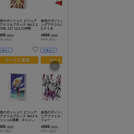
色のガッシュ!!_ビジュア
金色のガッシュ!!_カラーリ
金色のガッシュ!!_カラーリ
金色
アクリルブロック Vol.1 1.
ングアクリルスタンド Vol.3
ングアクリルスタンド Vol.2
ート
EVEL.137 12人の仲間
2.ティオ
2.リオウ
ッ
900
900
900
9
¥
¥
¥
(税抜)
(税抜)
(税抜)
990
¥990
¥990
¥9
(税込)
(税込)
(税込)
在庫あり
在庫あり
在庫あり
カートに追加
カートに追加
カートに追加
›
色のガッシュ!!_ビジュア
金色のガッシュ!!_墨絵A4ク
金色のガッシュ!!_Illusta ア
金
アクリルブロック Vol.2 4.
リアファイル ゼオン&デュ
ートコレクション Vol.2 2.ゼ
ン
ッシュ&清麿・キャンチ
フォー
オン&デュフォー
3
メ&フォルゴレ
900
500
900
9
¥
¥
¥
(税抜)
(税抜)
(税抜)
990
¥550
¥990
¥9
(税込)
(税込)
(税込)