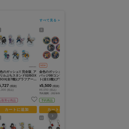
すべて見る >
9
11
13
NEW
色のガッシュ!! 完全版_ア
金色のガッシュ!!完全版_缶
金色のガッシュ!!_パーツ付
金
リルぷちスタンド02/BOX
バッジ08/コンプリートセッ
きアクリルキーホルダー01/
ぷ
 BOX(全7種)(グラフアート
ト(全11種)(グラフアートイ
コンプリートセット(全6種)
ト
ラスト)【コンプリートB
ラスト)【コンプリートセッ
B(ぽてぬいアート)【コンプ
ー
5,727
5,500
5,400
4
¥
¥
¥
(税抜)
(税抜)
(税抜)
X/7個入り】
ト／11個入り】
リートセット/6個入り】
6
,300
¥6,050
¥5,940
¥5
(税込)
(税込)
(税込)
予約期間：2026/08/15まで
お取寄せ商品
予約商品
お取寄せ商品
カートに追加
カートに追加
カートに追加
›
10
12
14