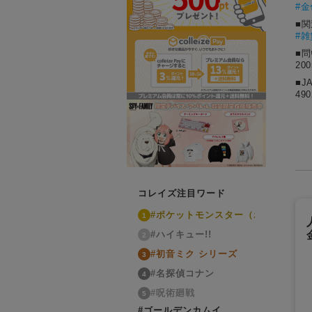
#
金
■
#雑
■
20
■J
490
コレイズ注目ワード
#ポケットモンスター（ポケモン）
1
#ハイキュー!!
2
#初音ミク シリーズ
3
#名探偵コナン
4
#呪術廻戦
5
#ゴールデンカムイ