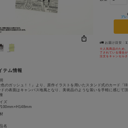
プレ
お届け目安
※人気商品のため、
了されている場合が
注文をキャンセルさ
イテム情報
明
金色のガッシュ！！』より、原作イラストを用いたスタンド式のカード「Illu
ードの表面はキャンバス地風となり、美術品のような装いを手軽に感じて頂
種
サイズ
100mm×H148mm
材
作品名