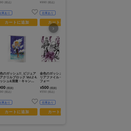
990
¥990
¥990
¥9
(税込)
(税込)
(税込)
在庫あり
在庫あり
在庫あり
カートに追加
カートに追加
カートに追加
›
色のガッシュ!!_ビジュア
金色のガッシュ!!_墨絵A4ク
金色のガッシュ!!_Illusta ア
金
アクリルブロック Vol.2 4.
リアファイル ゼオン&デュ
ートコレクション Vol.2 2.ゼ
ぷ
ッシュ&清麿・キャンチ
フォー
オン&デュフォー
ト
メ&フォルゴレ
ー
900
500
900
4
¥
¥
¥
(税抜)
(税抜)
(税抜)
6
990
¥550
¥990
¥5
(税込)
(税込)
(税込)
在庫あり
在庫あり
在庫あり
カートに追加
カートに追加
カートに追加