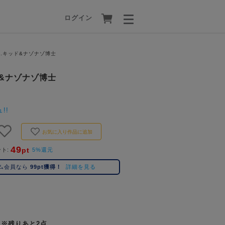
ログイン
2 4.キッド&ナゾナゾ博士
ッド&ナゾナゾ博士
!!
お気に入り作品に追加
49
pt
ント
5%還元
ム会員なら
99pt獲得！
詳細を見る
※残りあと2点