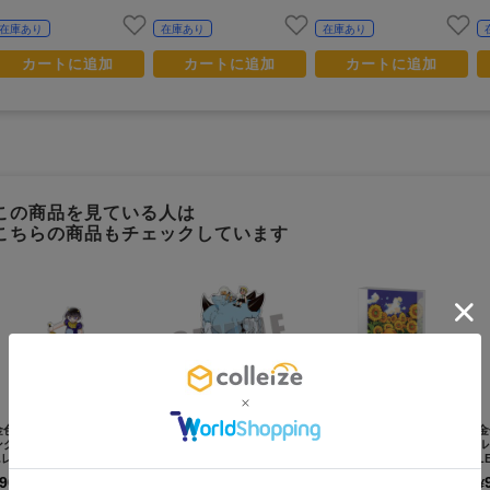
在庫あり
在庫あり
在庫あり
カートに追加
カートに追加
カートに追加
この商品を見ている人は
こちらの商品もチェックしています
金色のガッシュ!!_カラーリ
金色のガッシュ!!_カラーリ
金色のガッシュ!!_ビジュア
金
ングアクリルスタンド Vol.5
ングアクリルスタンド Vol.1
ルアクリルブロック Vol.2 5.
ル
5.レイラ
4.レイン
ガッシュ&清麿
L
900
900
900
¥
¥
¥
(税抜)
(税抜)
(税抜)