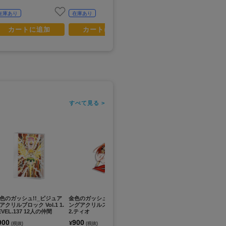
在庫あり
在庫あり
在庫あり
カートに追加
カートに追加
カートに追加
すべて見る >
色のガッシュ!!_ビジュア
金色のガッシュ!!_カラーリ
金色のガッシュ!!_カラーリ
金色
アクリルブロック Vol.1 1.
ングアクリルスタンド Vol.3
ングアクリルスタンド Vol.2
ート
EVEL.137 12人の仲間
2.ティオ
2.リオウ
ッ
900
900
900
9
¥
¥
¥
(税抜)
(税抜)
(税抜)