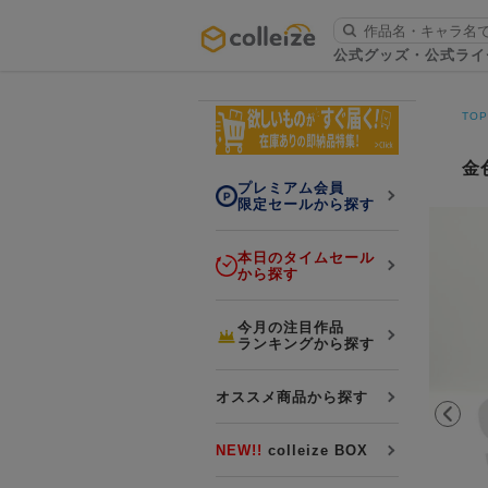
ログイン・会員登録
公式グッズ・公式ライ
お知らせ
TO
初回アプリ利用限定！500ptプレ
詳細
ゼント
金
プレミアム会員
限定セールから探す
本日のタイムセール
から探す
LINE連携
今月の注目作品
ランキングから探す
よくある質問
colleize 便利な4つのサービス
オススメ商品から探す
「お取寄せ商品」と「お取寄せ手数料」
colleizeランク・ポイントについて
NEW!!
colleize BOX
colleize Payについて