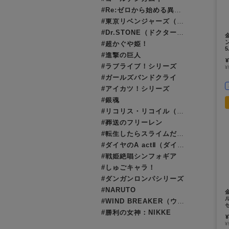
#Re:ゼロから始める異世界生活（リゼロ）
#東京リベンジャーズ（東リベ）
#Dr.STONE（ドクターストーン）
#超かぐや姫！
#進撃の巨人
¥
#ラブライブ！シリーズ
¥
#ガールズバンドクライ
#アイカツ！シリーズ
#銀魂
#リコリス・リコイル（リコリコ）
#葬送のフリーレン
#転生したらスライムだった件（転スラ）
#ダイヤのA actⅡ（ダイヤのエース）
#戦姫絶唱シンフォギア
#しゅごキャラ！
#ダンガンロンパシリーズ
#NARUTO
ル
#WIND BREAKER（ウィンブレ）
#勝利の女神：NIKKE
¥
¥