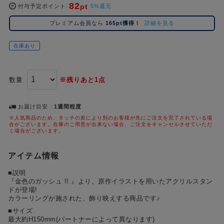
82
pt
コ
付与予定ポイント
5%還元
レ
プレミアム会員なら
165pt獲得！
詳細を見る
イ
ズ
在庫あり
注
目
キ
数量
※残りあと1点
ー
ワ
ー
お届け目安
1週間程度
ド
※人気商品のため、タッチの差により別のお客様が先にご注文を完了されている場
合がございます。在庫のご用意が出来ない場合、ご注文をキャンセルさせていただ
く場合がございます。
#ポケットモンスター（ポケモン）
#名探偵コナン
#Dr.STONE（ドクターストーン）
1位
4位
#ハイキュー!!
#呪術廻戦
#進撃の巨人
#超
アイテム情報
2位
5位
■説明
#初音ミク シリーズ
#ゴールデンカムイ
#東京リベンジャーズ（東リベ）
3位
『金色のガッシュ !! 』より、原作イラストを用いたアクリルスタン
ドが登場!
カラーリングが施された、飾り映えする商品です♪
■サイズ
最大約H150mm(パートナーによって異なります)