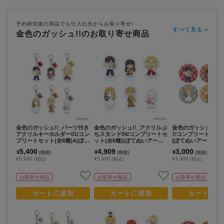
予約締切後の商品でも仕入れ先からお取り寄せ!
すべて見る >
金色のガッシュ!!のお取り寄せ商品
金色のガッシュ!!_パーツ付き
金色のガッシュ!!_アクリルぷ
金色のガッシュ!!_缶
アクリルキーホルダー01/コン
ちスタンド04/コンプリートセ
7/コンプリートセット
プリートセット(全6種)A(ぽて
ット(全6種)(ぽてぬいアート)
(ぽてぬいアート)【
ぬいアート)【コンプリートセ
【コンプリートセット/6個入
ートセット/6個入り
5,400
4,909
3,000
¥
¥
¥
(税抜)
(税抜)
(税抜)
ット/6個入り】
り】
¥5,940
¥5,400
¥3,300
(税込)
(税込)
(税込)
お取寄せ商品
お取寄せ商品
お取寄せ商品
カートに追加
カートに追加
カートに追