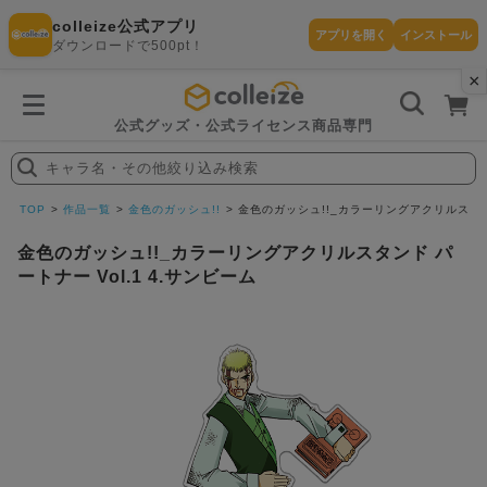
colleize公式アプリ
アプリを開く
インストール
ダウンロードで500pt！
×
書
籍
を
検
索
公式グッズ・公式ライセンス商品専門
す
る
キャラ名・その他絞り込み検索
探
す
TOP
作品一覧
金色のガッシュ!!
金色のガッシュ!!_カラーリングアクリルスタンド
金色のガッシュ!!_カラーリングアクリルスタンド パ
ートナー Vol.1 4.サンビーム
カテゴリ
お気に入
作品
ー
り
在庫あり
ランキン
(即納)
セール
グ
商品