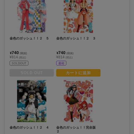
金色のガッシュ！！２ ５
金色のガッシュ！！２ ３
740
740
¥
¥
(税抜)
(税抜)
¥814
¥814
(税込)
(税込)
SOLDOUT
書籍
SOLD OUT
カートに追加
金色のガッシュ！！２ ４
金色のガッシュ！！完全版
２