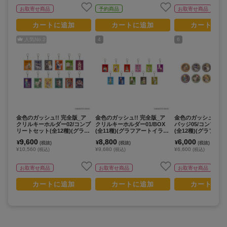
お取寄せ商品
予約商品
お取寄せ商品
カートに追加
カートに追加
カートに追
人気No.
2
4
6
金色のガッシュ!! 完全版_ア
金色のガッシュ!! 完全版_ア
金色のガッシュ!! 完
クリルキーホルダー02/コンプ
クリルキーホルダー01/BOX
バッジ05/コンプリ
リートセット(全12種)(グラフ
(全11種)(グラフアートイラス
(全12種)(グラフア
アートイラスト)【コンプリー
ト)【コンプリートBOX/11個
ト)【コンプリートセ
9,600
8,800
6,000
¥
¥
¥
(税抜)
(税抜)
(税抜)
トセット／12個入り】
入り】
個入り】
¥10,560
¥9,680
¥6,600
(税込)
(税込)
(税込)
お取寄せ商品
お取寄せ商品
お取寄せ商品
カートに追加
カートに追加
カートに追