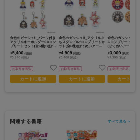
金色のガッシュ!!_パーツ付き
金色のガッシュ!!_アクリルぷ
金色のガッシュ!!_缶
アクリルキーホルダー01/コン
ちスタンド02/コンプリートセ
2/コンプリートセット
プリートセット(全6種)B(ぽて
ット(全6種)(ぽてぬいアート)
(ぽてぬいアート)【
ぬいアート)【コンプリートセ
【コンプリートセット/6個入
ートセット/6個入り
5,400
4,909
3,000
¥
¥
¥
(税抜)
(税抜)
(税抜)
ット/6個入り】
り】
¥5,940
¥5,400
¥3,300
(税込)
(税込)
(税込)
お取寄せ商品
お取寄せ商品
お取寄せ商品
カートに追加
カートに追加
カートに追
関連する書籍
すべて見る >