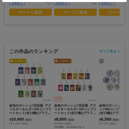
在庫あり
在庫あり
在庫あり
カートに追加
カートに追加
カートに追
この作品のランキング
すべて見る >
人気No.
1
人気No.
3
5
NEW
金色のガッシュ!!完全版_アク
金色のガッシュ!!完全版_アク
金色のガッシュ!!完
リルキーホルダー03/コンプリ
リルキーホルダー04/コンプリ
ッジ06/コンプリー
ートセット(全13種)(グラフア
ートセット(全11種)(グラフア
(全13種)(グラフア
ートイラスト)【コンプリート
ートイラスト)【コンプリート
ト)【コンプリートセッ
10,400
8,800
6,500
¥
¥
¥
(税抜)
(税抜)
(税抜)
セット/13個入り】
セット／11個入り】
個入り】
¥11,440
¥9,680
¥7,150
(税込)
(税込)
(税込)
予約期間：2026/08/15まで