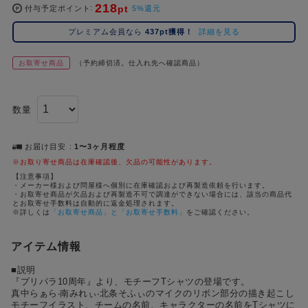
218
pt
コ
付与予定ポイント
5%還元
レ
プレミアム会員なら
437pt獲得！
詳細を見る
イ
ズ
お取寄せ商品
（予約締切済。仕入れ先へ確認商品）
注
目
キ
数量
ー
ワ
ー
お届け目安
1〜3ヶ月程度
ド
※お取り寄せ商品は在庫確認後、欠品の可能性があります。
【注意事項】
・メーカー様および問屋様へ個別に在庫確認および再製造依頼を行います。
#ポケットモンスター（ポケモン）
#名探偵コナン
#Dr.STONE（ドクターストーン）
#超
1位
4位
・お取寄せ商品が欠品および再製造不可で調達ができない場合には、該当の商品代
とお取寄せ手数料は自動的に返金処理されます。
#ハイキュー!!
#呪術廻戦
#Re:ゼロから始める異世界生活（リゼロ）
#進
※詳しくは
「お取寄せ商品」と「お取寄せ手数料」
をご確認ください。
2位
5位
#初音ミク シリーズ
#ゴールデンカムイ
#東京リベンジャーズ（東リベ）
3位
アイテム情報
■説明
『プリパラ10周年』より、モチーフTシャツの登場です。
真中らぁら‧南みれぃ‧北条そふぃのマイクのリボン部分の描き起こし
モチーフイラスト、チームの名前、キャラクターの名前をTシャツに