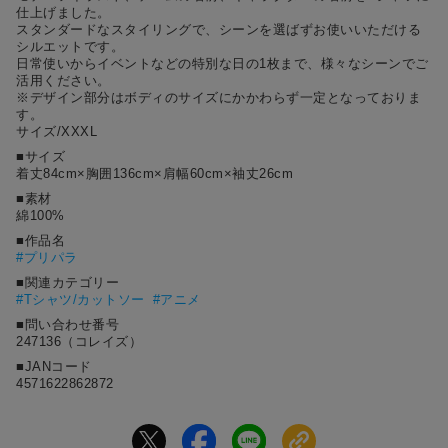
仕上げました。
スタンダードなスタイリングで、シーンを選ばずお使いいただける
シルエットです。
⽇常使いからイベントなどの特別な⽇の1枚まで、様々なシーンでご
活⽤ください。
※デザイン部分はボディのサイズにかかわらず⼀定となっておりま
す。
サイズ/XXXL
■サイズ
着丈84cm×胸囲136cm×肩幅60cm×袖丈26cm
■素材
綿100%
■作品名
#
プリパラ
■関連カテゴリー
#Tシャツ/カットソー
#アニメ
■問い合わせ番号
247136（コレイズ）
■JANコード
4571622862872