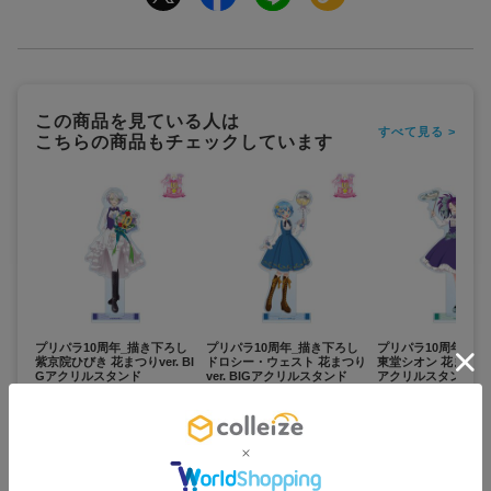
この商品を見ている人は
すべて見る >
こちらの商品もチェックしています
プリパラ10周年_描き下ろし
プリパラ10周年_描き下ろし
プリパラ10周年_描
紫京院ひびき 花まつりver. BI
ドロシー・ウェスト 花まつり
東堂シオン 花まつりver
Gアクリルスタンド
ver. BIGアクリルスタンド
アクリルスタンド
1,800
1,800
1,800
¥
¥
¥
(税抜)
(税抜)
(税抜)
¥1,980
¥1,980
¥1,980
(税込)
(税込)
(税込)
お取寄せ商品
お取寄せ商品
お取寄せ商品