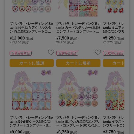
プリパラ_トレーディング Bo
プリパラ_トレーディング Bo
プリパラ_トレーディ
tania ゆらゆらアクリルスタ
tania カードステッカー(単位/
tania ミニアクリ
ンド(単位/コンプリートコン
コンプリートコンプリートB
(単位/コンプリート
プリートBOX／15パック入
OX／15パック入り)
ートBOX／15パック
12,000
7,500
5,250
¥
¥
¥
(税抜)
(税抜)
(税抜)
り)
¥13,200
¥8,250
¥5,775
(税込)
(税込)
(税込)
お取寄せ商品
お取寄せ商品
お取寄せ商品
カートに追加
カートに追加
カートに追
プリパラ_トレーディング Bo
プリパラ_トレーディング Bo
プリパラ_トレーディ
tania B8硬質ケース(単位/コ
tania 缶バッジ(単位/コンプリ
tania イラストカー
ンプリートコンプリートBOX
ートコンプリートBOX／15パ
ンプリートコンプリー
／15パック入り)
ック入り)
／15パック入り)
9,000
6,750
3,750
¥
¥
¥
(税抜)
(税抜)
(税抜)