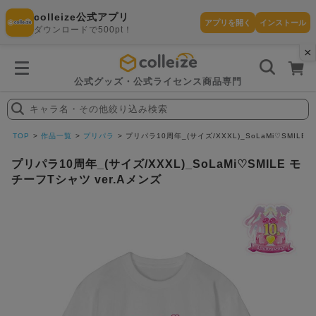
colleize公式アプリ
アプリを開く
インストール
ダウンロードで500pt！
×
書
籍
を
検
索
公式グッズ・公式ライセンス商品専門
す
る
キャラ名・その他絞り込み検索
探
す
TOP
作品一覧
プリパラ
プリパラ10周年_(サイズ/XXXL)_SoLaMi♡SMILE
プリパラ10周年_(サイズ/XXXL)_SoLaMi♡SMILE モ
チーフTシャツ ver.Aメンズ
カテゴリ
お気に入
作品
ー
り
在庫あり
ランキン
(即納)
セール
グ
商品