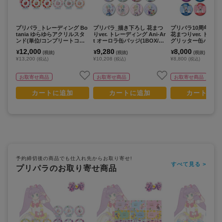
プリパラ_トレーディング Bo
プリパラ_描き下ろし 花まつ
プリパラ10周年_描
tania ゆらゆらアクリルスタ
りver. トレーディング Ani-Ar
花まつりver. トレ
ンド(単位/コンプリートコン
t オーロラ缶バッジ(1BOX/16
グリッター缶バッジ(
プリートBOX／15パック入
個入り)(単位/コンプリートB
ンプリートBOX)【BO
12,000
9,280
8,000
¥
¥
¥
(税抜)
(税抜)
(税抜)
り)
OX)
ック入り】
¥13,200
¥10,208
¥8,800
(税込)
(税込)
(税込)
お取寄せ商品
お取寄せ商品
お取寄せ商品
カートに追加
カートに追加
カートに追
予約締切後の商品でも仕入れ先からお取り寄せ!
すべて見る >
プリパラのお取り寄せ商品