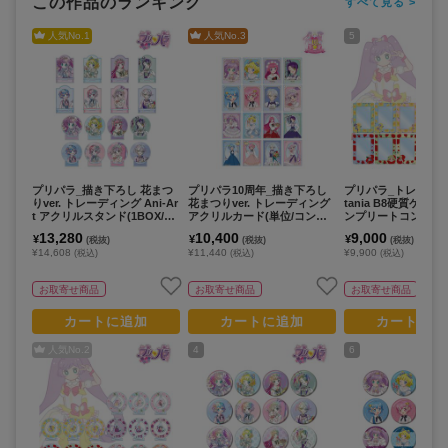
この作品のランキング
すべて見る >
人気No.
1
人気No.
3
5
プリパラ_描き下ろし 花まつ
プリパラ10周年_描き下ろし
プリパラ_トレーディ
りver. トレーディング Ani-Ar
花まつりver. トレーディング
tania B8硬質ケース
t アクリルスタンド(1BOX/16
アクリルカード(単位/コンプ
ンプリートコンプリー
個入り)(単位/コンプリートB
リートBOX)【BOX/16パック
／15パック入り)
13,280
10,400
9,000
¥
¥
¥
(税抜)
(税抜)
(税抜)
OX)
入り】
¥14,608
¥11,440
¥9,900
(税込)
(税込)
(税込)
お取寄せ商品
お取寄せ商品
お取寄せ商品
カートに追加
カートに追加
カートに追
人気No.
2
4
6