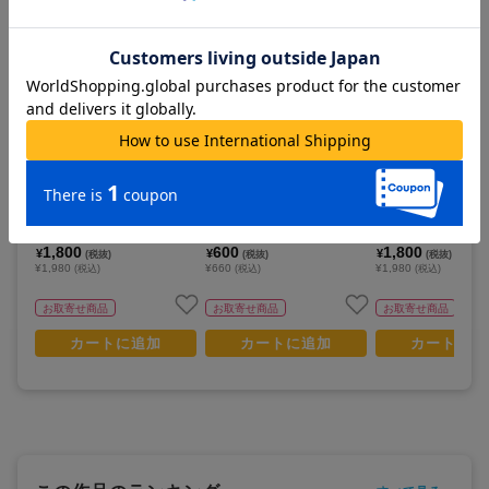
カートに追加
カートに追加
カートに追
プリパラ_描き下ろし 真中ら
プリパラ_きゃらっぴん きゃ
プリパラ10周年_描
ぁら 花まつりver. Ani-Art BI
らぷくシールvol.2
南みれぃ 花まつりver.
Gアクリルスタンド
クリルスタンド
1,800
600
1,800
¥
¥
¥
(税抜)
(税抜)
(税抜)
¥1,980
¥660
¥1,980
(税込)
(税込)
(税込)
お取寄せ商品
お取寄せ商品
お取寄せ商品
カートに追加
カートに追加
カートに追