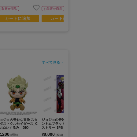
お取寄せ商品
お取寄せ商品
お取寄せ商品
カートに追加
カートに追加
カートに追加
すべて見る >
ョジョの奇妙な冒険 スタ
ジョジョの奇妙な冒険 ファ
ジョジョの奇妙な冒険 ファ
ジ
ダストクルセイダース_C
ントムブラッド_等身大タペ
ントムブラッド_バストアッ
ン
ibiぬいぐるみ DIO
ストリー【PB】②ディオ・
プアクリルスタンド【PB】
プ
ブランドー
③ウィル・A・ツェペリ
①
2,200
9,000
4,000
4
¥
¥
¥
(税抜)
(税抜)
(税抜)
ー