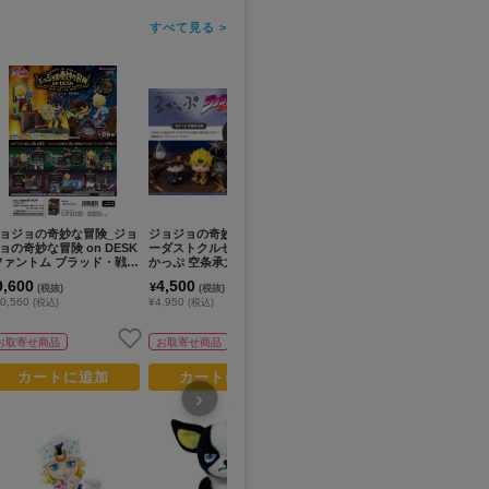
すべて見る >
ョジョの奇妙な冒険_ジョ
ジョジョの奇妙な冒険 スタ
ジョジョの奇妙な冒険 第1
ジ
ョの奇妙な冒険 on DESK
ーダストクルセイダース_る
部_超像Artコレクション ジ
ン
ファントム ブラッド・戦闘
かっぷ 空条承太郎
ョナサン・ジョースター
A
流- 【コンプリートBOX
ー
9,600
4,500
14,800
4
¥
¥
¥
(税抜)
(税抜)
(税抜)
6個入り】
0,560
¥4,950
¥16,280
¥4
(税込)
(税込)
(税込)
お取寄せ商品
お取寄せ商品
お取寄せ商品
カートに追加
カートに追加
カートに追加
›