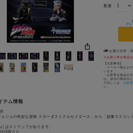
数量
プレ
お届け目安
2
※お取り寄せ商品は
【注意事項】
・メーカー様および
います。
・お取寄せ商品が欠
は、該当の商品代と
※詳しくは
「お取寄
い。
イテム情報
明
ジョジョの奇妙な冒険 スターダストクルセイダース」から「超像マスコッ
！
品にはストラップがあります。
OX/6個入り