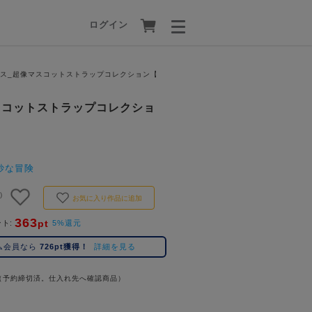
ログイン
ス_超像マスコットストラップコレクション【BOX/6個入り】
スコットストラップコレクショ
妙な冒険
)
お気に入り作品に追加
363
pt
ント
5%還元
ム会員なら
726pt獲得！
詳細を見る
（予約締切済。仕入れ先へ確認商品）