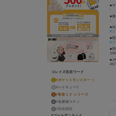
■
-
■素
-
■
#
ジ
■
#
■
33
■J
457
コレイズ注目ワード
#ポケットモンスター（ポケモン）
1
#ハイキュー!!
2
#初音ミク シリーズ
3
#名探偵コナン
4
#呪術廻戦
5
#ゴールデンカムイ