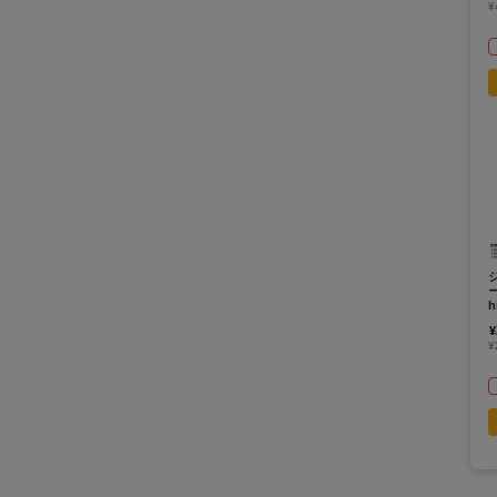
¥
¥
¥