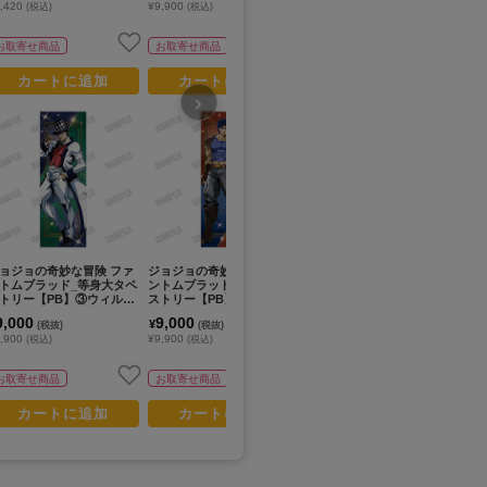
,420
¥9,900
¥4,400
¥4
(税込)
(税込)
(税込)
お取寄せ商品
お取寄せ商品
お取寄せ商品
カートに追加
カートに追加
カートに追加
›
ョジョの奇妙な冒険 ファ
ジョジョの奇妙な冒険 ファ
ジョジョの奇妙な冒険 ファ
ジ
トムブラッド_等身大タペ
ントムブラッド_等身大タペ
ントムブラッド_バストアッ
ン
トリー【PB】③ウィル・
ストリー【PB】①ジョナサ
プアクリルスタンド【PB】
ッ
・ツェペリ
ン・ジョースター
②ディオ・ブランドー
9,000
9,000
4,000
1
¥
¥
¥
(税抜)
(税抜)
(税抜)
,900
¥9,900
¥4,400
¥1
(税込)
(税込)
(税込)
お取寄せ商品
お取寄せ商品
お取寄せ商品
カートに追加
カートに追加
カートに追加