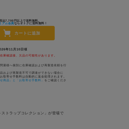
税込7,700円以上で送料無料。
ミアム会員
ならオトクに送料無料！
カートに追加
026年11月10日頃
在庫確認後、欠品の可能性があります。
問屋様へ個別に在庫確認および再製造依頼を行
品および再製造不可で調達ができない場合に
お取寄せ手数料は自動的に返金処理されます。
せ商品」と「お取寄せ手数料」
をご確認くださ
トストラップコレクション」が登場で