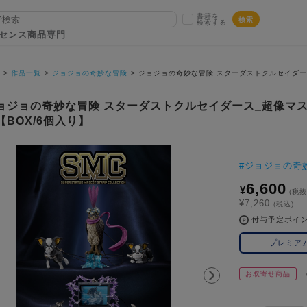
書籍を
検索
検索する
センス商品専門
P
作品一覧
ジョジョの奇妙な冒険
ジョジョの奇妙な冒険 スターダストクルセイダー
ョジョの奇妙な冒険 スターダストクルセイダース_超像マ
【BOX/6個入り】
#
ジョジョの奇
6,600
¥
(税抜
¥7,260
(税込)
付与予定ポイ
プレミア
お取寄せ商品