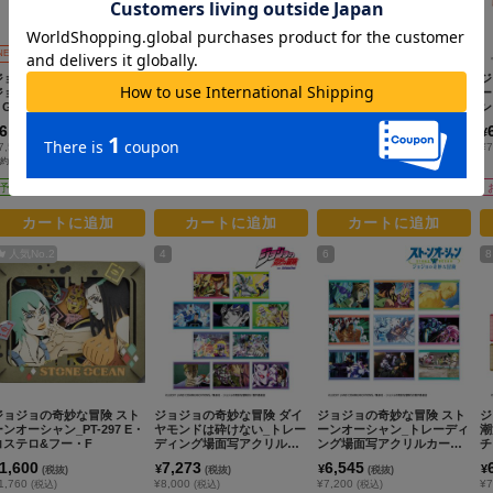
NEW
ジョジョの奇妙な冒険_ジョ
ジョジョの奇妙な冒険 黄金
ジョジョの奇妙な冒険 スタ
ジ
ジョの奇妙な冒険 StyleSho
の風_トレーディング場面写
ーダストクルセイダース_ト
ー
p GOLDEN WIND【コンプ
アクリルカード(単位/コンプ
レーディング場面写アクリ
ン
リートBOX／6個入り】
リートBOX/10パック入り)
ルカード(単位/コンプリート
位
6,900
7,273
7,273
¥
¥
¥
(税抜)
(税抜)
(税抜)
BOX/10パック入り)
ク
7,590
¥8,000
¥8,000
¥7
(税込)
(税込)
(税込)
約期間：2026/08/23まで
予約商品
お取寄せ商品
お取寄せ商品
カートに追加
カートに追加
カートに追加
人気No.
2
4
6
8
ジョジョの奇妙な冒険 スト
ジョジョの奇妙な冒険 ダイ
ジョジョの奇妙な冒険 スト
ジ
ーンオーシャン_PT-297 E・
ヤモンドは砕けない_トレー
ーンオーシャン_トレーディ
潮
コステロ&フー・F
ディング場面写アクリルカ
ング場面写アクリルカード
チ
ード(単位/コンプリートBO
(単位/コンプリートBOX/9パ
ー
1,600
7,273
6,545
¥
¥
¥
(税抜)
(税抜)
(税抜)
X/10パック入り)
ック入り)
1,760
¥8,000
¥7,200
¥7
(税込)
(税込)
(税込)