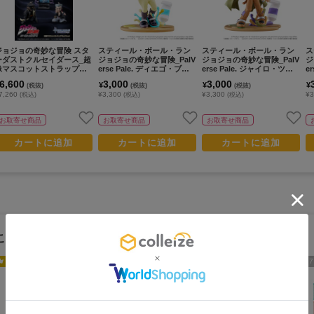
ジョジョの奇妙な冒険 スタ
スティール・ボール・ラン
スティール・ボール・ラン
ス
ーダストクルセイダース_超
ジョジョの奇妙な冒険_PalV
ジョジョの奇妙な冒険_PalV
ジ
像マスコットストラップコ
erse Pale. ディエゴ・ブラ
erse Pale. ジャイロ・ツェ
e
レクション【BOX/6個入
ンドー
ペリ
ー
6,600
3,000
3,000
¥
¥
¥
(税抜)
(税抜)
(税抜)
り】
7,260
¥3,300
¥3,300
¥3
(税込)
(税込)
(税込)
お取寄せ商品
お取寄せ商品
お取寄せ商品
カートに追加
カートに追加
カートに追加
この作品のランキング
人気No.
1
人気No.
3
5
7