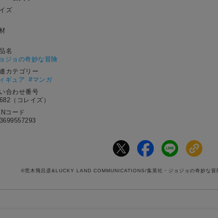
サイズ
材
作品名
ョジョの奇妙な冒険
関連カテゴリー
フィギュア
#マンガ
問い合わせ番号
9682（コレイズ）
ANコード
3699557293
©荒木飛呂彦&LUCKY LAND COMMUNICATIONS/集英社・ジョジョの奇妙な冒険TH