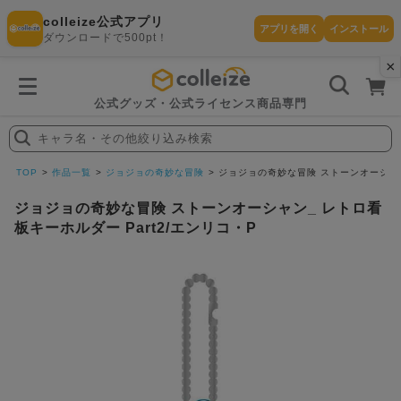
colleize公式アプリ
アプリを開く
インストール
ダウンロードで500pt！
×
書
籍
を
検
索
公式グッズ・公式ライセンス商品専門
す
る
キャラ名・その他絞り込み検索
探
す
TOP
作品一覧
ジョジョの奇妙な冒険
ジョジョの奇妙な冒険 ストーンオーシャン_
ジョジョの奇妙な冒険 ストーンオーシャン_ レトロ看
板キーホルダー Part2/エンリコ・P
カテゴリ
お気に入
作品
ー
り
在庫あり
ランキン
(即納)
セール
グ
商品