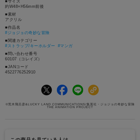
■サイズ
約W48×H56mm前後
■素材
アクリル
■作品名
#
ジョジョの奇妙な冒険
■関連カテゴリー
#ストラップ/キーホルダー
#マンガ
■問い合わせ番号
60107（コレイズ）
■JANコード
4522776252910
©荒木飛呂彦&LUCKY LAND COMMUNICATIONS/集英社・ジョジョの奇妙な冒険
THE ANIMATION PROJECT
この商品を見ている人は