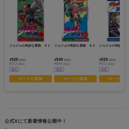
ジョジョの奇妙な冒険 ６１
ジョジョの奇妙な冒険 ６２
ジョジョの奇妙な冒
520
540
520
¥
¥
¥
(税抜)
(税抜)
(税抜)
¥572
¥594
¥572
(税込)
(税込)
(税込)
書籍
書籍
書籍
カートに追加
カートに追加
カートに追
公式Xにて新着情報公開中！