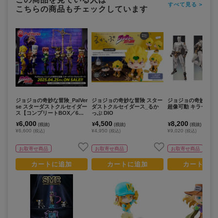
すべて見る >
こちらの商品もチェックしています
ジョジョの奇妙な冒険_PalVer
ジョジョの奇妙な冒険 スター
ジョジョの奇妙な冒険
se スターダストクルセイダー
ダストクルセイダース_るか
超像可動 キラークイ
ス【コンプリートBOX／6個
っぷ DIO
入り】
6,000
4,500
8,200
¥
¥
¥
(税抜)
(税抜)
(税抜)
¥6,600
¥4,950
¥9,020
(税込)
(税込)
(税込)
お取寄せ商品
お取寄せ商品
お取寄せ商品
カートに追加
カートに追加
カートに追