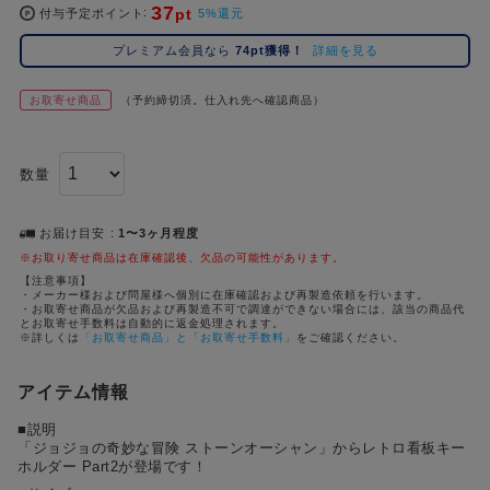
37
pt
コ
付与予定ポイント
5%還元
レ
プレミアム会員なら
74pt獲得！
詳細を見る
イ
ズ
お取寄せ商品
（予約締切済。仕入れ先へ確認商品）
注
目
キ
数量
ー
ワ
ー
お届け目安
1〜3ヶ月程度
ド
※お取り寄せ商品は在庫確認後、欠品の可能性があります。
【注意事項】
・メーカー様および問屋様へ個別に在庫確認および再製造依頼を行います。
#ポケットモンスター（ポケモン）
#名探偵コナン
#Dr.STONE（ドクターストーン）
1位
4位
・お取寄せ商品が欠品および再製造不可で調達ができない場合には、該当の商品代
とお取寄せ手数料は自動的に返金処理されます。
#ハイキュー!!
#呪術廻戦
#進撃の巨人
#超
※詳しくは
「お取寄せ商品」と「お取寄せ手数料」
をご確認ください。
2位
5位
#初音ミク シリーズ
#ゴールデンカムイ
#東京リベンジャーズ（東リベ）
3位
アイテム情報
■説明
「ジョジョの奇妙な冒険 ストーンオーシャン」からレトロ看板キー
ホルダー Part2が登場です！