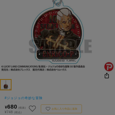
NEW
おすすめ
colleize B
書籍
商品
OX
#
ジョジョの奇妙な冒険
680
¥
(税抜)
お気に入り作品に追加
¥748
(税込)