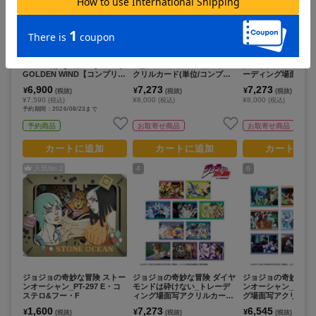
NEW
ジョジョの奇妙な冒険_ジョ
ジョジョの奇妙な冒険 黄金の
ジョジョの奇妙な冒
ジョの奇妙な冒険 StyleShop
風_トレーディング場面写ア
ダストクルセイダー
GOLDEN WIND【コンプリー
クリルカード(単位/コンプリ
ーディング場面写ア
トBOX／6個入り】
ートBOX/10パック入り)
ード(単位/コンプリー
6,900
7,273
7,273
¥
¥
¥
(税抜)
(税抜)
(税抜)
10パック入り)
¥7,590
¥8,000
¥8,000
(税込)
(税込)
(税込)
予約期間：2026/08/23まで
予約商品
お取寄せ商品
お取寄せ商品
カートに追加
カートに追加
カートに追
人気No.
2
4
6
ジョジョの奇妙な冒険 ストー
ジョジョの奇妙な冒険 ダイヤ
ジョジョの奇妙な冒
ンオーシャン_PT-297 E・コ
モンドは砕けない_トレーデ
ンオーシャン_トレ
ステロ&フー・F
ィング場面写アクリルカード
グ場面写アクリルカ
(単位/コンプリートBOX/10パ
位/コンプリートBOX
1,600
7,273
6,545
¥
¥
¥
(税抜)
(税抜)
(税抜)
ック入り)
入り)