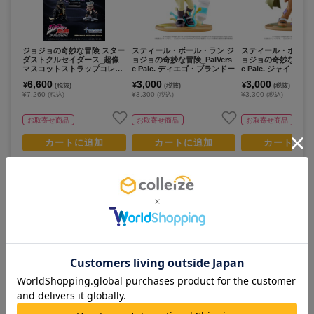
ジョジョの奇妙な冒険 スター
スティール・ボール・ラン ジ
スティール・ボール
ダストクルセイダース_超像
ョジョの奇妙な冒険_PalVers
ョジョの奇妙な冒険_Pa
マスコットストラップコレク
e Pale. ディエゴ・ブランドー
e Pale. ジャイロ・
ション【BOX/6個入り】
6,600
3,000
3,000
¥
¥
¥
(税抜)
(税抜)
(税抜)
¥7,260
¥3,300
¥3,300
(税込)
(税込)
(税込)
お取寄せ商品
お取寄せ商品
お取寄せ商品
カートに追加
カートに追加
カートに追
この作品のランキング
すべて見る >
人気No.
1
人気No.
3
5