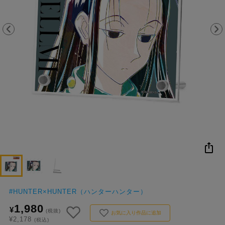
NEW
おすすめ
colleize B
書籍
商品
OX
#
HUNTER×HUNTER（ハンターハンター）
1,980
¥
(税抜)
お気に入り作品に追加
¥2,178
(税込)