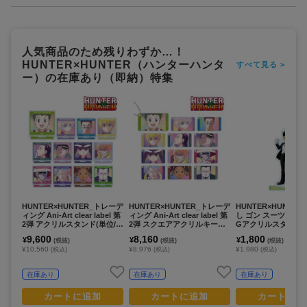
人気商品のため残りわずか…！
HUNTER×HUNTER（ハンターハンタ
すべて見る >
ー）の在庫あり（即納）特集
HUNTER×HUNTER_トレーデ
HUNTER×HUNTER_トレーデ
HUNTER×HUNTE
ィング Ani-Art clear label 第
ィング Ani-Art clear label 第
し ゴン スーツ(戦闘後)v
2弾 アクリルスタンド(単位/B
2弾 スクエアアクリルキーホ
Gアクリルスタンド
OX)
ルダー(単位/BOX)
9,600
8,160
1,800
¥
¥
¥
(税抜)
(税抜)
(税抜)
¥10,560
¥8,976
¥1,980
(税込)
(税込)
(税込)
在庫あり
在庫あり
在庫あり
カートに追加
カートに追加
カートに追