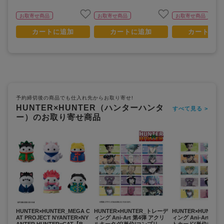
お取寄せ商品
お取寄せ商品
お取寄せ商品
カートに追加
カートに追加
カートに追
予約締切後の商品でも仕入れ先からお取り寄せ!
HUNTER×HUNTER（ハンターハンタ
すべて見る >
ー）のお取り寄せ商品
HUNTER×HUNTER_MEGA C
HUNTER×HUNTER_トレーデ
HUNTER×HUNTE
AT PROJECT NYANTER×NY
ィング Ani-Art 第4弾 アクリ
ィング Ani-Art 第4
ANTER HUNTER×CAT【BO
ルキータグ(単位/コンプリー
トカード(単位/コン