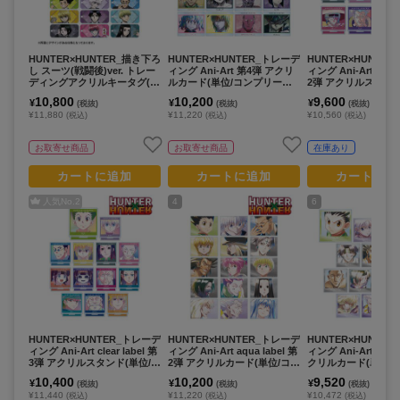
HUNTER×HUNTER_描き下ろ
HUNTER×HUNTER_トレーデ
HUNTER×HUNTE
し スーツ(戦闘後)ver. トレー
ィング Ani-Art 第4弾 アクリ
ィング Ani-Art clear 
ディングアクリルキータグ(単
ルカード(単位/コンプリートB
2弾 アクリルスタンド
位/コンプリートBOX)【BOX/
OX/15パック入り)
OX)
10,800
10,200
9,600
¥
¥
¥
(税抜)
(税抜)
(税抜)
18パック入り】
¥11,880
¥11,220
¥10,560
(税込)
(税込)
(税込)
お取寄せ商品
お取寄せ商品
在庫あり
カートに追加
カートに追加
カートに追
人気No.
2
4
6
HUNTER×HUNTER_トレーデ
HUNTER×HUNTER_トレーデ
HUNTER×HUNTE
ィング Ani-Art clear label 第
ィング Ani-Art aqua label 第
ィング Ani-Art aqua 
3弾 アクリルスタンド(単位/B
2弾 アクリルカード(単位/コン
クリルカード(単位/B
OX)
プリートBOX)【BOX/15パッ
ンプリートBOX】
10,400
10,200
9,520
¥
¥
¥
(税抜)
(税抜)
(税抜)
ク入り】
¥11,440
¥11,220
¥10,472
(税込)
(税込)
(税込)