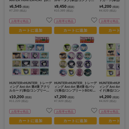
X／8個入り】
トBOX/15パック入り)
OX/15パック入り)
6,545
9,450
4,200
¥
¥
¥
(税抜)
(税抜)
(税抜)
¥7,200
¥10,395
¥4,620
(税込)
(税込)
(税込)
お取寄せ商品
お取寄せ商品
お取寄せ商品
カートに追加
カートに追加
カートに追
HUNTER×HUNTER_トレーデ
HUNTER×HUNTER_トレーデ
HUNTER×HUNTE
ィング Ani-Art 第4弾 アクリ
ィング Ani-Art 第4弾 缶バッ
ィング Ani-Art 第4
ルカード(単位/コンプリートB
ジ(単位/コンプリートBOX/15
イド(単位/コンプリー
OX/15パック入り)
パック入り)
15パック入り)
10,200
7,200
4,200
¥
¥
¥
(税抜)
(税抜)
(税抜)
¥11,220
¥7,920
¥4,620
(税込)
(税込)
(税込)
お取寄せ商品
お取寄せ商品
お取寄せ商品
カートに追加
カートに追加
カートに追