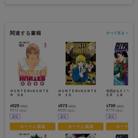
関連する書籍
すべて見る >
ＨＵＮＴＥＲ×ＨＵＮＴＥ
ＨＵＮＴＥＲ×ＨＵＮＴＥ
今日からＣＩＴＹ 
Ｒ ３９
Ｒ １５
ＥＲ １８
520
573
700
¥
¥
¥
(税抜)
(税抜)
(税抜)
¥572
¥630
¥770
(税込)
(税込)
(税込)
書籍
書籍
書籍
カートに追加
カートに追加
カートに追