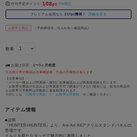
108
pt
コ
付与予定ポイント
5%還元
レ
プレミアム会員なら
217pt獲得！
詳細を見る
イ
ズ
お取寄せ商品
（予約締切済。仕入れ先へ確認商品）
注
目
キ
数量
ー
ワ
ー
お届け目安
1〜3ヶ月程度
ド
※お取り寄せ商品は在庫確認後、欠品の可能性があります。
【注意事項】
・メーカー様および問屋様へ個別に在庫確認および再製造依頼を行います。
#ポケットモンスター（ポケモン）
#名探偵コナン
#Dr.STONE（ドクターストーン）
#超
1位
4位
・お取寄せ商品が欠品および再製造不可で調達ができない場合には、該当の商品代
とお取寄せ手数料は自動的に返金処理されます。
#ハイキュー!!
#呪術廻戦
#Re:ゼロから始める異世界生活（リゼロ）
#進
※詳しくは
「お取寄せ商品」と「お取寄せ手数料」
をご確認ください。
2位
5位
#初音ミク シリーズ
#ゴールデンカムイ
#東京リベンジャーズ（東リベ）
3位
アイテム情報
■説明
『HUNTER×HUNTER』より、Ani-Art A6アクリルスタンドパネルの
登場です。
イルミを新たなタッチで魅力的に表現しました。