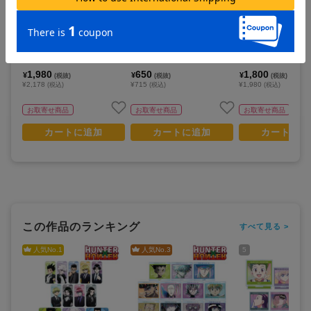
HUNTER×HUNTER_キルア A
HUNTER×HUNTER_トレーデ
HUNTER×HUNTE
ni-Art A6アクリルスタンドパ
ィング Ani-Art 第2弾 ミニア
し イルミ 歩みver. 
ネル
ートフレーム(単位/単品)
ルスタンド
1,980
650
1,800
¥
¥
¥
(税抜)
(税抜)
(税抜)
¥2,178
¥715
¥1,980
(税込)
(税込)
(税込)
お取寄せ商品
お取寄せ商品
お取寄せ商品
カートに追加
カートに追加
カートに追
この作品のランキング
すべて見る >
人気No.
1
人気No.
3
5