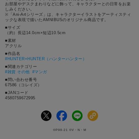
お部屋やデスクまわりなどに飾って、キャラクターとの日常をお楽
しみください。
※「Ani-Artシリーズ」は、キャラクターイラストをアーティスティ
ックな表現で描いたAMNIBUSのオリジナル商品です。
■サイズ
（約）長辺14.0cm×短辺10.5cm
■素材
アクリル
■作品名
#
HUNTER×HUNTER（ハンターハンター）
■関連カテゴリー
#雑貨 その他
#マンガ
■問い合わせ番号
67586（コレイズ）
■JANコード
4580759672995
©P98-21 ©V・N・M