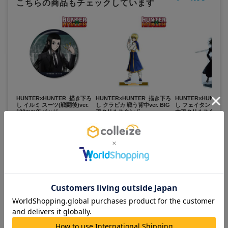
こちらの商品もチェックしています
HUNTER×HUNTER_描き下ろ
HUNTER×HUNTER_描き下ろ
HUNTER×HUNTE
し イルミ スーツ(戦闘後)ver.
し クラピカ 戦う背中ver. BIG
し フェイタン 戦う背中
100mm缶バッジ
アクリルスタンド
大アクリルスタンド
600
1,800
3,000
¥
¥
¥
(税抜)
(税抜)
(税抜)
¥660
¥1,980
¥3,300
(税込)
(税込)
(税込)
お取寄せ商品
お取寄せ商品
お取寄せ商品
カートに追加
カートに追加
カートに追