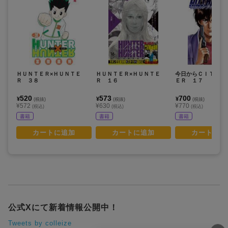
ＨＵＮＴＥＲ×ＨＵＮＴＥ
ＨＵＮＴＥＲ×ＨＵＮＴＥ
今日からＣＩＴＹ 
Ｒ ３８
Ｒ １６
ＥＲ １７
520
573
700
¥
¥
¥
(税抜)
(税抜)
(税抜)
¥572
¥630
¥770
(税込)
(税込)
(税込)
書籍
書籍
書籍
カートに追加
カートに追加
カートに追
公式Xにて新着情報公開中！
Tweets by colleize