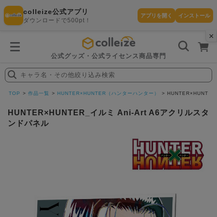
colleize公式アプリ
アプリを開く
インストール
ダウンロードで500pt！
×
書
籍
を
検
索
公式グッズ・公式ライセンス商品専門
す
る
キャラ名・その他絞り込み検索
探
す
TOP
作品一覧
HUNTER×HUNTER（ハンターハンター）
HUNTER×HUNTE
HUNTER×HUNTER_イルミ Ani-Art A6アクリルスタ
ンドパネル
カテゴリ
お気に入
作品
ー
り
在庫あり
ランキン
(即納)
セール
グ
商品