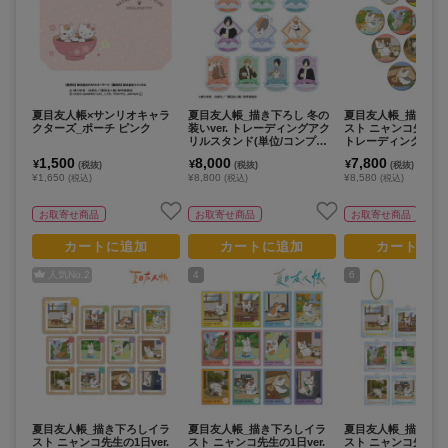
夏目友人帳×サンリオキャラ
夏目友人帳_描き下ろし 冬の
夏目友人帳_描き下
クターズ_ポーチ ピンク
装いver. トレーディングアク
スト ニャンコ先生の1日
リルスタンド(単位/コンプリ
トレーディング缶ミ
ートBOX/10パック入り)
位/BOX)【コンプリー
1,500
8,000
7,800
¥
¥
¥
(税抜)
(税抜)
(税抜)
12パック⼊り】
¥1,650
¥8,800
¥8,580
(税込)
(税込)
(税込)
お取寄せ商品
お取寄せ商品
お取寄せ商品
カートに追加
カートに追加
カートに追
人気No.
2
4
6
夏目友人帳_描き下ろしイラ
夏目友人帳_描き下ろしイラ
夏目友人帳_描き下
スト ニャンコ先生の1日ver.
スト ニャンコ先生の1日ver.
スト ニャンコ先生の1日