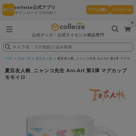
colleize公式アプリ
アプリを開く
インストール
ダウンロードで500pt！
×
書
籍
を
検
索
公式グッズ・公式ライセンス商品専門
す
る
キャラ名・その他絞り込み検索
探
す
TOP
作品一覧
夏目友人帳
夏目友人帳_ニャンコ先生 Ani-Art 第3弾 マグカッ
夏目友人帳_ニャンコ先生 Ani-Art 第3弾 マグカップ
モモイロ
カテゴリ
お気に入
作品
ー
り
在庫あり
ランキン
(即納)
セール
グ
商品