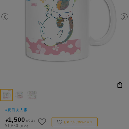
NEW
おすすめ
colleize B
書籍
商品
OX
#
夏目友人帳
1,500
¥
(税抜)
お気に入り作品に追加
¥1,650
(税込)