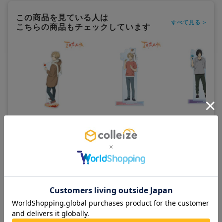
この商品を見ている人は
すべて見る >
こちらの商品もチェックしています
夏目友人帳_描き下ろしイラ
夏目友人帳_描き下ろしイラ
夏目友人帳_描き下
スト 夏目貴志 紅葉狩りver. BI
スト 夏目貴志＆ニャンコ先生
スト 的場静司＆ニ
Gアクリルスタンド
シャボン玉ver. BIGアクリル
シャボン玉ver. BI
スタンド
スタンド
1,800
1,800
1,800
¥
¥
¥
(税抜)
(税抜)
(税抜)
¥1,980
¥1,980
¥1,980
(税込)
(税込)
(税込)
お取寄せ商品
お取寄せ商品
お取寄せ商品
カートに追加
カートに追加
カートに追