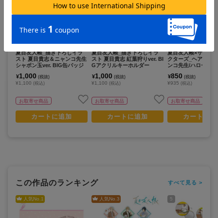
夏目友人帳_描き下ろしイラ
夏目友人帳_描き下ろしイラ
夏目友人帳×サンリ
スト 夏目貴志＆ニャンコ先生
スト 夏目貴志 紅葉狩りver. BI
クターズ_ヘアクリッ
シャボン玉ver. BIG缶バッジ
Gアクリルキーホルダー
ンコ先生/ハローキテ
1,000
1,000
850
¥
¥
¥
(税抜)
(税抜)
(税抜)
¥1,100
¥1,100
¥935
(税込)
(税込)
(税込)
お取寄せ商品
お取寄せ商品
お取寄せ商品
カートに追加
カートに追加
カートに追
この作品のランキング
すべて見る >
人気No.
1
人気No.
3
5