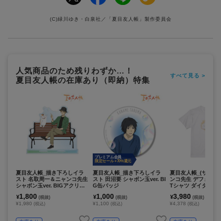
(C)緑川ゆき・白泉社／「夏目友人帳」製作委員会
人気商品のため残りわずか…！
すべて見る >
夏目友人帳の在庫あり（即納）特集
プレミアム会員
限定セール +70%還元
夏目友人帳_描き下ろしイラ
夏目友人帳_描き下ろしイラ
夏目友人帳_(サイズ/
スト 名取周一＆ニャンコ先生
スト 田沼要 シャボン玉ver. BI
ンコ先生 デフォルメAn
シャボン玉ver. BIGアクリル
G缶バッジ
Tシャツ ダイダイメ
スタンド
1,800
1,000
3,980
¥
¥
¥
(税抜)
(税抜)
(税抜)
¥1,980
¥1,100
¥4,378
(税込)
(税込)
(税込)