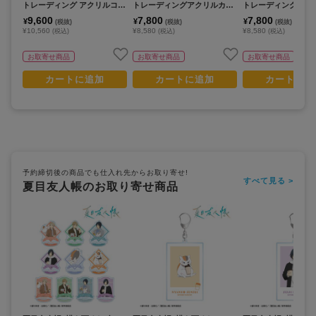
トレーディング アクリルコー
トレーディングアクリルカー
トレーディングアク
スター(単位/BOX)【コンプリ
ド(単位/BOX)【コンプリート
ホルダー(単位/BOX
9,600
7,800
7,800
¥
¥
¥
(税抜)
(税抜)
(税抜)
ートBOX】
BOX/12パック⼊り】
リートBOX】
¥10,560
¥8,580
¥8,580
(税込)
(税込)
(税込)
お取寄せ商品
お取寄せ商品
お取寄せ商品
カートに追加
カートに追加
カートに追
予約締切後の商品でも仕入れ先からお取り寄せ!
すべて見る >
夏目友人帳のお取り寄せ商品