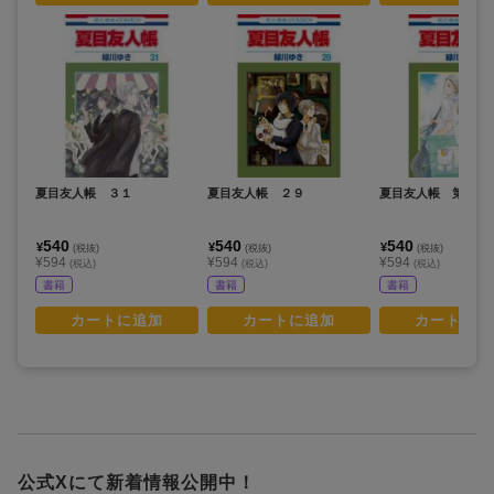
夏目友人帳 ３１
夏目友人帳 ２９
夏目友人帳 第２７
540
540
540
¥
¥
¥
(税抜)
(税抜)
(税抜)
¥594
¥594
¥594
(税込)
(税込)
(税込)
書籍
書籍
書籍
カートに追加
カートに追加
カートに追
公式Xにて新着情報公開中！