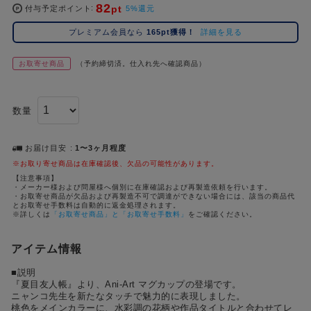
82
pt
コ
付与予定ポイント
5%還元
レ
プレミアム会員なら
165pt獲得！
詳細を見る
イ
ズ
お取寄せ商品
（予約締切済。仕入れ先へ確認商品）
注
目
キ
数量
ー
ワ
ー
お届け目安
1〜3ヶ月程度
ド
※お取り寄せ商品は在庫確認後、欠品の可能性があります。
【注意事項】
・メーカー様および問屋様へ個別に在庫確認および再製造依頼を行います。
#ポケットモンスター（ポケモン）
#名探偵コナン
#Dr.STONE（ドクターストーン）
#超
1位
4位
・お取寄せ商品が欠品および再製造不可で調達ができない場合には、該当の商品代
とお取寄せ手数料は自動的に返金処理されます。
#ハイキュー!!
#呪術廻戦
#Re:ゼロから始める異世界生活（リゼロ）
#進
※詳しくは
「お取寄せ商品」と「お取寄せ手数料」
をご確認ください。
2位
5位
#初音ミク シリーズ
#ゴールデンカムイ
#東京リベンジャーズ（東リベ）
3位
アイテム情報
■説明
『夏目友人帳』より、Ani-Art マグカップの登場です。
ニャンコ先生を新たなタッチで魅力的に表現しました。
桃色をメインカラーに、水彩調の花柄や作品タイトルと合わせてレ