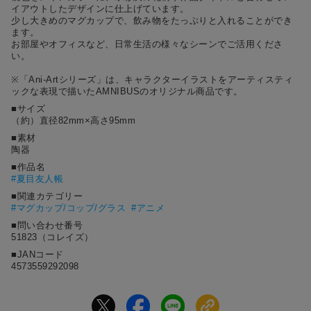
イアウトしたデザインに仕上げています。
少し大きめのマグカップで、飲み物をたっぷりと入れることができ
ます。
お部屋やオフィスなど、日常生活の様々なシーンでご活用くださ
い。
※「Ani-Artシリーズ」は、キャラクターイラストをアーティスティ
ックな表現で描いたAMNIBUSのオリジナル商品です。
■サイズ
（約）直径82mm×高さ95mm
■素材
陶器
■作品名
#
夏目友人帳
■関連カテゴリー
#マグカップ/コップ/グラス
#アニメ
■問い合わせ番号
51823（コレイズ）
■JANコード
4573559292098