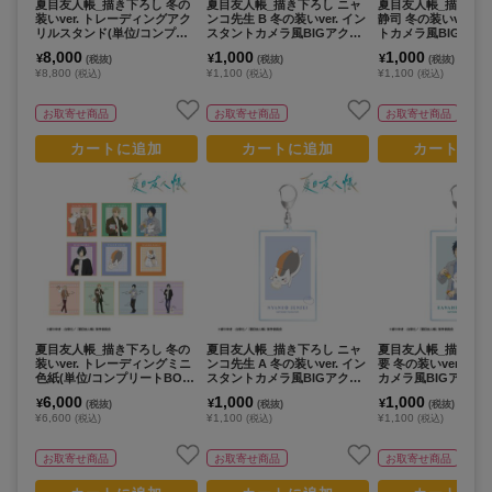
夏目友人帳_描き下ろし 冬の
夏目友人帳_描き下ろし ニャ
夏目友人帳_描き下ろ
装いver. トレーディングアク
ンコ先生 B 冬の装いver. イン
静司 冬の装いver. 
リルスタンド(単位/コンプリ
スタントカメラ風BIGアクリ
トカメラ風BIGアク
ートBOX/10パック入り)
ルキーホルダー
ホルダー
8,000
1,000
1,000
¥
¥
¥
(税抜)
(税抜)
(税抜)
¥8,800
¥1,100
¥1,100
(税込)
(税込)
(税込)
お取寄せ商品
お取寄せ商品
お取寄せ商品
カートに追加
カートに追加
カートに追
夏目友人帳_描き下ろし 冬の
夏目友人帳_描き下ろし ニャ
夏目友人帳_描き下ろ
装いver. トレーディングミニ
ンコ先生 A 冬の装いver. イン
要 冬の装いver. イ
色紙(単位/コンプリートBOX/
スタントカメラ風BIGアクリ
カメラ風BIGアクリ
10パック入り)
ルキーホルダー
ルダー
6,000
1,000
1,000
¥
¥
¥
(税抜)
(税抜)
(税抜)
¥6,600
¥1,100
¥1,100
(税込)
(税込)
(税込)
お取寄せ商品
お取寄せ商品
お取寄せ商品