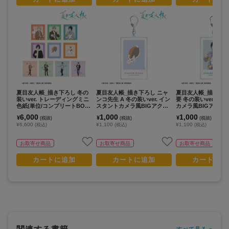
夏目友人帳_描き下ろし 冬の
夏目友人帳_描き下ろし ニャ
夏目友人帳_描き下ろ
装いver. トレーディングミニ
ンコ先生 A 冬の装いver. イン
要 冬の装いver. イ
色紙(単位/コンプリートBOX/
スタントカメラ風BIGアクリ
カメラ風BIGアクリ
10パック入り)
ルキーホルダー
ルダー
6,000
1,000
1,000
¥
¥
¥
(税抜)
(税抜)
(税抜)
¥6,600
¥1,100
¥1,100
(税込)
(税込)
(税込)
お取寄せ商品
お取寄せ商品
お取寄せ商品
カートに追加
カートに追加
カートに追