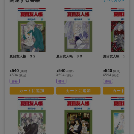
関連する書籍
すべて見る >
夏目友人帳 ３２
夏目友人帳 ３０
夏目友人帳 ２８
540
540
540
¥
¥
¥
(税抜)
(税抜)
(税抜)
¥594
¥594
¥594
(税込)
(税込)
(税込)
書籍
書籍
書籍
カートに追加
カートに追加
カートに追