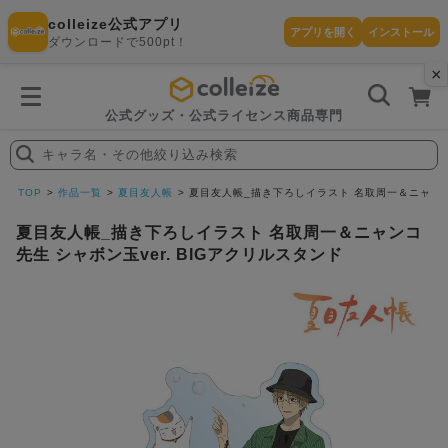
colleize公式アプリ
アプリを開く
インストール
ダウンロードで500pt！
×
書
籍
を
検
索
公式グッズ・公式ライセンス商品専門
す
る
キャラ名・その他絞り込み検索
探
す
TOP
作品一覧
夏目友人帳
夏目友人帳_描き下ろしイラスト 名取周一＆ニャンコ先
夏目友人帳_描き下ろしイラスト 名取周一＆ニャンコ
先生 シャボン玉ver. BIGアクリルスタンド
カテゴリ
お気に入
作品
ー
り
在庫あり
ランキン
(即納)
セール
グ
商品