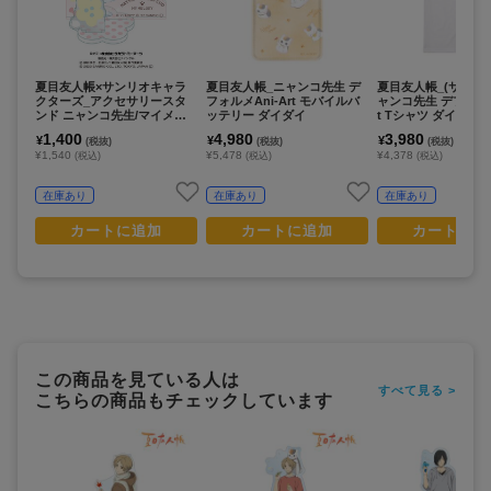
夏目友人帳×サンリオキャラ
夏目友人帳_ニャンコ先生 デ
夏目友人帳_(サイズ/X
クターズ_アクセサリースタ
フォルメAni-Art モバイルバ
ャンコ先生 デフォルメA
ンド ニャンコ先生/マイメロ
ッテリー ダイダイ
t Tシャツ ダイダイ
ディ
1,400
4,980
3,980
¥
¥
¥
(税抜)
(税抜)
(税抜)
¥1,540
¥5,478
¥4,378
(税込)
(税込)
(税込)
在庫あり
在庫あり
在庫あり
カートに追加
カートに追加
カートに追
この商品を見ている人は
すべて見る >
こちらの商品もチェックしています