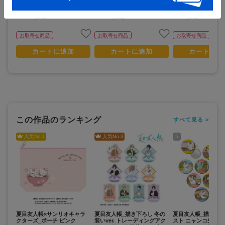
1,000
1,000
850
¥
¥
¥
(税抜)
(税抜)
(税抜)
¥1,100
¥1,100
¥935
(税込)
(税込)
(税込)
お取寄せ商品
お取寄せ商品
お取寄せ商品
カートに追加
カートに追加
カートに追
この作品のランキング
すべて見る >
人気No.
1
人気No.
3
5
夏目友人帳×サンリオキャラ
夏目友人帳_描き下ろし 冬の
夏目友人帳_描き下
クターズ_ポーチ ピンク
装いver. トレーディングアク
スト ニャンコ先生の1日