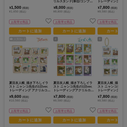
リルスタンド(単位/コンプリ
トレーディング缶ミ
ートBOX/10パック入り)
位/BOX)【コンプリー
1,500
8,000
7,800
¥
¥
¥
(税抜)
(税抜)
(税抜)
12パック⼊り】
¥1,650
¥8,800
¥8,580
(税込)
(税込)
(税込)
お取寄せ商品
お取寄せ商品
お取寄せ商品
カートに追加
カートに追加
カートに追
人気No.
2
4
6
夏目友人帳_描き下ろしイラ
夏目友人帳_描き下ろしイラ
夏目友人帳_描き下
スト ニャンコ先生の1日ver.
スト ニャンコ先生の1日ver.
スト ニャンコ先生の1日
トレーディング アクリルコー
トレーディングアクリルカー
トレーディングアク
スター(単位/BOX)【コンプリ
ド(単位/BOX)【コンプリート
ホルダー(単位/BOX
9,600
7,800
7,800
¥
¥
¥
(税抜)
(税抜)
(税抜)
ートBOX】
BOX/12パック⼊り】
リートBOX】
¥10,560
¥8,580
¥8,580
(税込)
(税込)
(税込)
お取寄せ商品
お取寄せ商品
お取寄せ商品
カートに追加
カートに追加
カートに追