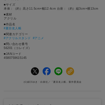
■サイズ
本体：（約）高さ11.5cm×幅12.4cm 台座：（約）縦3cm×横13cm
■素材
アクリル
■作品名
#
夏目友人帳
■関連カテゴリー
#アクリルスタンド
#アニメ
■問い合わせ番号
56201（コレイズ）
■JANコード
4580759615145
(C)緑川ゆき・白泉社／「夏目友人帳」製作委員会