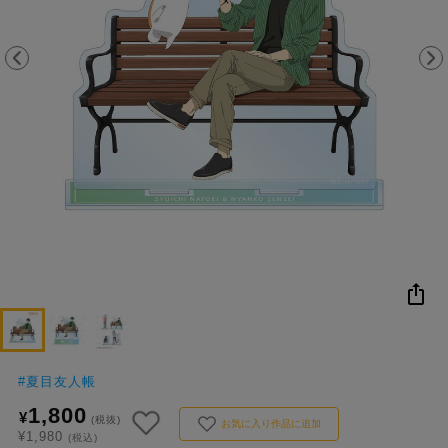
NEW
おすすめ
colleize B
書籍
商品
OX
コ
レ
イ
ズ
注
目
キ
ー
ワ
ー
ド
#
夏目友人帳
1,800
¥
#ハイキュー!!
#名探偵コナン
#Dr.STONE（ドクターストーン）
(税抜)
1位
4位
お気に入り作品に追加
¥1,980
(税込)