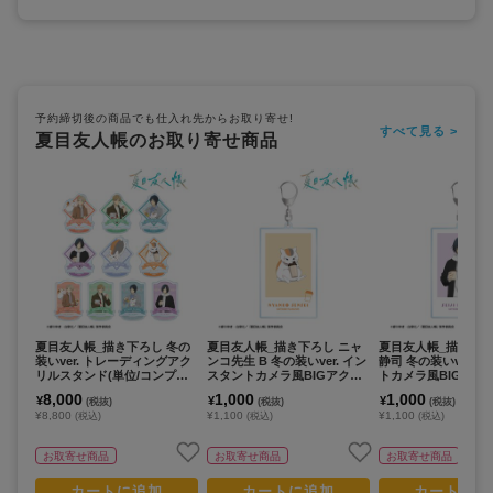
予約締切後の商品でも仕入れ先からお取り寄せ!
すべて見る >
夏目友人帳のお取り寄せ商品
夏目友人帳_描き下ろし 冬の
夏目友人帳_描き下ろし ニャ
夏目友人帳_描き下ろ
装いver. トレーディングアク
ンコ先生 B 冬の装いver. イン
静司 冬の装いver. 
リルスタンド(単位/コンプリ
スタントカメラ風BIGアクリ
トカメラ風BIGアク
ートBOX/10パック入り)
ルキーホルダー
ホルダー
8,000
1,000
1,000
¥
¥
¥
(税抜)
(税抜)
(税抜)
¥8,800
¥1,100
¥1,100
(税込)
(税込)
(税込)
お取寄せ商品
お取寄せ商品
お取寄せ商品
カートに追加
カートに追加
カートに追