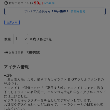
#ポケットモンスター（ポケモン）
#呪術廻戦
#Re:ゼロから始める異世界生活（リゼロ）
#し
99
2位
5位
pt
付与予定ポイント
5%還元
#初音ミク シリーズ
#ゴールデンカムイ
#銀魂
#超
3位
プレミアム会員なら
198pt獲得！
詳細を見る
在庫あり
数量
※残りあと2点
お届け目安
1週間程度
アイテム情報
■説明
『夏目友人帳』より、描き下ろしイラスト BIGアクリルスタンドの
登場です。
アニメイトで開催された「『夏目友人帳』アニメイトフェア」描き
下ろしイラストの名取周一、ニャンコ先生をBIGなアクリルスタンド
に仕上げました。
イラストとキャラクター名を合わせてデザインしています。
お部屋やデスクまわりなどに飾って、キャラクターとの日常をお楽
しみください。