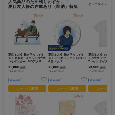
人気商品のため残りわずか…！
すべて見る >
夏目友人帳の在庫あり（即納）特集
プレミアム会員
限定セール +70%還元
夏目友人帳_描き下ろしイラ
夏目友人帳_描き下ろしイラ
夏目友人帳_(サイズ/
スト 名取周一＆ニャンコ先生
スト 田沼要 シャボン玉ver. BI
ンコ先生 デフォルメAn
シャボン玉ver. BIGアクリル
G缶バッジ
Tシャツ ダイダイメ
スタンド
1,800
1,000
3,980
¥
¥
¥
(税抜)
(税抜)
(税抜)
¥1,980
¥1,100
¥4,378
(税込)
(税込)
(税込)
在庫あり
在庫あり
在庫あり
カートに追加
カートに追加
カートに追