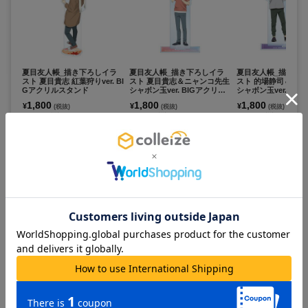
夏目友人帳_描き下ろしイラ
夏目友人帳_描き下ろしイラ
夏目友人帳_描き下
スト 夏目貴志 紅葉狩りver. BI
スト 夏目貴志＆ニャンコ先生
スト 的場静司＆ニ
Gアクリルスタンド
シャボン玉ver. BIGアクリル
シャボン玉ver. BI
スタンド
スタンド
1,800
1,800
1,800
¥
¥
¥
(税抜)
(税抜)
(税抜)
¥1,980
¥1,980
¥1,980
(税込)
(税込)
(税込)
お取寄せ商品
お取寄せ商品
お取寄せ商品
カートに追加
カートに追加
カートに追
夏目友人帳_描き下ろしイラ
夏目友人帳_描き下ろしイラ
夏目友人帳×サンリ
スト 夏目貴志＆ニャンコ先生
スト 夏目貴志 紅葉狩りver. BI
クターズ_ヘアクリッ
シャボン玉ver. BIG缶バッジ
Gアクリルキーホルダー
ンコ先生/ハローキテ