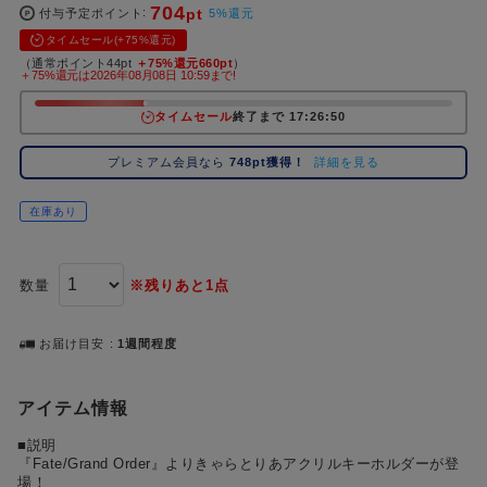
704
pt
コ
付与予定ポイント
5%還元
レ
タイムセール(+75%還元)
イ
（通常ポイント44pt
＋75%還元660pt
）
＋75%還元は2026年08月08日 10:59まで!
ズ
注
タイムセール
終了まで 17:26:49
目
キ
プレミアム会員なら
748pt獲得！
詳細を見る
ー
ワ
在庫あり
ー
ド
数量
※残りあと1点
#ポケットモンスター（ポケモン）
#名探偵コナン
#Dr.STONE（ドクターストーン）
#超
1位
4位
#ハイキュー!!
#呪術廻戦
#Re:ゼロから始める異世界生活（リゼロ）
#進
2位
5位
お届け目安
1週間程度
#初音ミク シリーズ
#ゴールデンカムイ
#東京リベンジャーズ（東リベ）
3位
アイテム情報
■説明
『Fate/Grand Order』よりきゃらとりあアクリルキーホルダーが登
場！