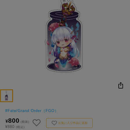
NEW
おすすめ
colleize B
書籍
商品
OX
#
Fate/Grand Order（FGO）
800
¥
(税抜)
お気に入り作品に追加
¥880
(税込)