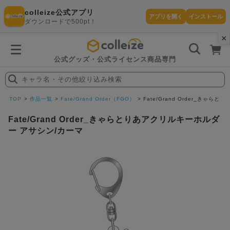
colleize公式アプリ
アプリを開く
インストール
ダウンロードで500pt！
×
書
籍
を
検
索
公式グッズ・公式ライセンス商品専門
す
る
キャラ名・その他絞り込み検索
探
す
TOP
作品一覧
Fate/Grand Order（FGO）
Fate/Grand Order_きゃ
Fate/Grand Order_きゃらとりあアクリルキーホルダ
ー アサシン/カーマ
カテゴリ
お気に入
作品
ー
り
在庫あり
ランキン
(即納)
セール
グ
商品