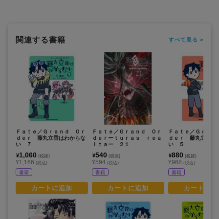
関連する書籍
すべて見る >
Ｆａｔｅ／Ｇｒａｎｄ Ｏｒ
Ｆａｔｅ／Ｇｒａｎｄ Ｏｒ
Ｆａｔｅ／Ｇｒａｎ
ｄｅｒ 藤丸立香はわからな
ｄｅｒーｔｕｒａｓ ｒｅａ
ｄｅｒ 藤丸立香は
い ７
ｌｔａー ２１
い ５
1,060
540
880
¥
¥
¥
(税抜)
(税抜)
(税抜)
¥1,166
¥594
¥968
(税込)
(税込)
(税込)
書籍
書籍
書籍
カートに追加
カートに追加
カートに追