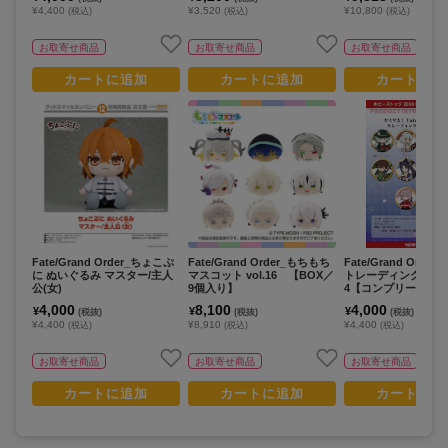
¥4,400
¥3,520
¥10,800
(税込)
(税込)
(税込)
お取寄せ商品
お取寄せ商品
お取寄せ商品
カートに追加
カートに追加
カートに追
Fate/Grand Order_ちょこぷ
Fate/Grand Order_もちもち
Fate/Grand Orde
に ぬいぐるみ マスター/主人
マスコット vol.16 【BOX／
トレーディング缶バッジ
公(女)
9個入り】
4【コンプリートBOX
り】
4,000
8,100
4,000
¥
¥
¥
(税抜)
(税抜)
(税抜)
¥4,400
¥8,910
¥4,400
(税込)
(税込)
(税込)
お取寄せ商品
お取寄せ商品
お取寄せ商品
カートに追加
カートに追加
カートに追