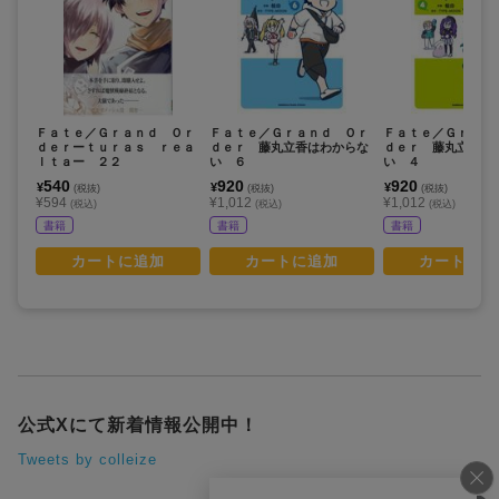
Ｆａｔｅ／Ｇｒａｎｄ Ｏｒ
Ｆａｔｅ／Ｇｒａｎｄ Ｏｒ
Ｆａｔｅ／Ｇｒａｎ
ｄｅｒーｔｕｒａｓ ｒｅａ
ｄｅｒ 藤丸立香はわからな
ｄｅｒ 藤丸立香は
ｌｔａー ２２
い ６
い ４
540
920
920
¥
¥
¥
(税抜)
(税抜)
(税抜)
¥594
¥1,012
¥1,012
(税込)
(税込)
(税込)
書籍
書籍
書籍
カートに追加
カートに追加
カートに追
公式Xにて新着情報公開中！
Tweets by colleize