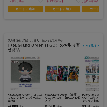
お取寄せ商品
お取寄せ商品
お取寄せ商品
カートに追加
カートに追加
カートに追
予約締切後の商品でも仕入れ先からお取り寄せ!
Fate/Grand Order（FGO）のお取り寄
すべて見る >
せ商品
Fate/Grand Order_ちょこぷ
Fate/Grand Order_【食玩】
Fate/Grand Orde
に ぬいぐるみ マスター/主人
ウエハース15 【BOX／20個
いどさぷらいず オ
公(男)
入り】
クション【BOX/6個
4,000
3,200
9,818
¥
¥
¥
(税抜)
(税抜)
(税抜)