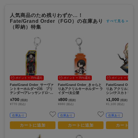
人気商品のため残りわずか…！
Fate/Grand Order（FGO）の在庫あり
すべて見る >
（即納）特集
ポイント + 75%還元
ポイント + 75%還元
ポイント + 75%還
Fate/Grand Order_サーヴァ
Fate/Grand Order_きゃらと
Fate/Grand Orde
ントキーホルダー235 プリ
りあアクリルキーホルダー ラ
りあ アクリルスタン
テンダー/アレッサンドロ･デ
イダー/太公望
シン/テスカトリポカ
ィ･カリオストロ
700
800
1,000
¥
¥
¥
(税抜)
(税抜)
(税抜)
¥770
¥880
¥1,100
(税込)
(税込)
(税込)
在庫あり
在庫あり
在庫あり
カートに追加
カートに追加
カートに追