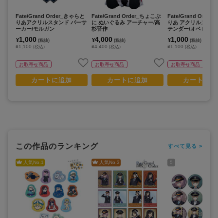
Fate/Grand Order_きゃらと
Fate/Grand Order_ちょこぷ
Fate/Grand Orde
りあアクリルスタンド バーサ
に ぬいぐるみ アーチャー/高
りあ アクリルスタン
ーカー/モルガン
杉晋作
テンダー/オベロン
マー･プリンス〕
1,000
4,000
1,000
¥
¥
¥
(税抜)
(税抜)
(税抜)
¥1,100
¥4,400
¥1,100
(税込)
(税込)
(税込)
お取寄せ商品
お取寄せ商品
お取寄せ商品
カートに追加
カートに追加
カートに追
この作品のランキング
すべて見る >
人気No.
1
人気No.
3
5