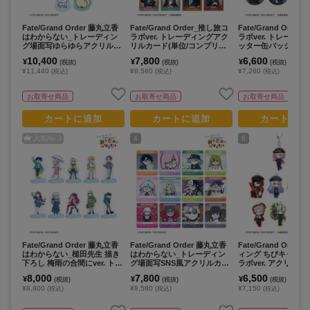
Fate/Grand Order 藤丸立香
Fate/Grand Order_推し旅コ
Fate/Grand Orde
はわからない_トレーディン
ラボver. トレーディングアク
ラボver. トレーデ
グ場面写ゆらゆらアクリルマ
リルカード(単位/コンプリー
ッター缶バッジ(単位
スコット(単位/コンプリートB
トBOX)【BOX／12パック入
リートBOX)【BOX
10,400
7,800
6,600
¥
¥
¥
(税抜)
(税抜)
(税抜)
OX)【BOX/13パック入り】
り】
ク入り】
¥11,440
¥8,580
¥7,260
(税込)
(税込)
(税込)
お取寄せ商品
お取寄せ商品
お取寄せ商品
カートに追加
カートに追加
カートに追
人気No.
2
4
6
Fate/Grand Order 藤丸立香
Fate/Grand Order 藤丸立香
Fate/Grand Orde
はわからない_槌田先生 描き
はわからない_トレーディン
ィング ちびキャラ 
下ろし 梅雨の合間にver. トレ
グ場面写SNS風アクリルカー
ラボver. アクリル
ーディングアクリルスタンド
ド(単位/コンプリートBOX)
ー(単位/コンプリート
8,000
7,800
6,500
¥
¥
¥
(税抜)
(税抜)
(税抜)
(単位/コンプリートBOX)【B
【BOX/12パック入り】
【BOX／10パック
¥8,800
¥8,580
¥7,150
(税込)
(税込)
(税込)
OX/10パック入り】