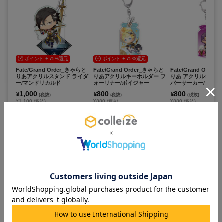
ポイント + 75%還元
ポイント + 75%還元
Fate/Grand Order_きゃらと
Fate/Grand Order_きゃらと
Fate/Grand Orde
りあアクリルスタンド ライダ
りあアクリルキーホルダー フ
りあ アクリルキーホ
ー/マンドリカルド
ォーリナー/ボイジャー
バーサーカー/ドゥ
1,000
800
800
¥
¥
¥
(税抜)
(税抜)
(税抜)
¥1,100
¥880
¥880
(税込)
(税込)
(税込)
在庫あり
在庫あり
在庫あり
カートに追加
カートに追加
カートに追
この商品を見ている人は
すべて見る >
こちらの商品もチェックしています