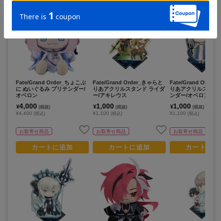
Fate/Grand Order_ちょこぷ
Fate/Grand Order_きゃらと
Fate/Grand Orde
に ぬいぐるみ プリテンダー/
りあアクリルスタンド ライダ
りあアクリルスタン
オベロン
ー/アキレウス
ンダー/オベロン
4,000
1,000
1,000
¥
¥
¥
(税抜)
(税抜)
(税抜)
¥4,400
¥1,100
¥1,100
(税込)
(税込)
(税込)
お取寄せ商品
お取寄せ商品
お取寄せ商品
カートに追加
カートに追加
カートに追