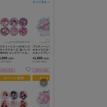
すべて見る >
リティーシリーズ×サンリ
プリティーシリーズ×サンリ
プリティーシリーズ×サンリ
プ
キャラクターズ_缶バッジ
オキャラクターズ_アクリル
オキャラクターズ_アクリル
オ
3/BOX1 コンプリートセッ
スタンドプレート07/陽比野
スタンドプレート05/夢川ゆ
ス
(全6種) ミニキャラデザイ
まつり×タキシードサム&弥
い×リトルツインスターズ&
る
3,000
1,800
1,800
1
¥
¥
¥
(税抜)
(税抜)
(税抜)
(コラボイラスト)【コン
生ひな×ウサハナ(コラボイ
華園しゅうか×コロコロクリ
蓮
,300
¥1,980
¥1,980
¥1
(税込)
(税込)
(税込)
リートセット/6個入り】
ラスト)
リン(コラボイラスト)
イ
お取寄せ商品
お取寄せ商品
お取寄せ商品
カートに追加
カートに追加
カートに追加
›