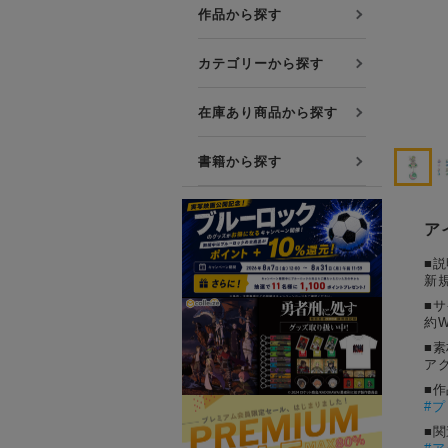
プレミアム会員について
作品から探す
友達紹介キャンペーン
カテゴリーから探す
公式Xをフォローする
在庫あり商品から探す
書籍から探す
ア
■説
新
■
約W
■素
ア
■
#
プ
■