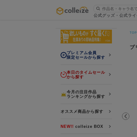
ログイン・会員登録
公式グッズ・公式ライ
お知らせ
TO
初回アプリ利用限定！500ptプレ
詳細
ゼント
プ
プレミアム会員
限定セールから探す
本日のタイムセール
から探す
LINE連携
今月の注目作品
ランキングから探す
よくある質問
colleize 便利な4つのサービス
オススメ商品から探す
「お取寄せ商品」と「お取寄せ手数料」
colleizeランク・ポイントについて
NEW!!
colleize BOX
colleize Payについて