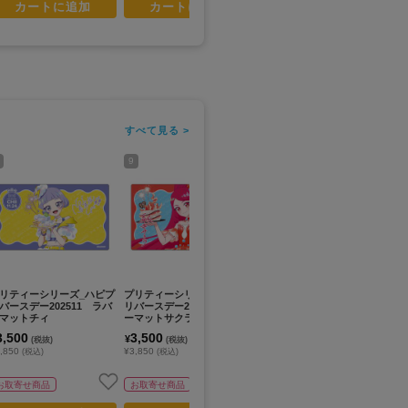
カートに追加
カートに追加
カートに追加
すべて見る >
9
11
13
リティーシリーズ_ハピプ
プリティーシリーズ_ハピプ
プリティーシリーズ_ハピプ
プ
バースデー202511 ラバ
リバースデー202503 ラバ
リバースデー202511 ちょ
リ
マットチィ
ーマットサクラ
っとでかすた！チィ
っ
3,500
3,500
2,500
2
¥
¥
¥
(税抜)
(税抜)
(税抜)
,850
¥3,850
¥2,750
¥2
(税込)
(税込)
(税込)
お取寄せ商品
お取寄せ商品
お取寄せ商品