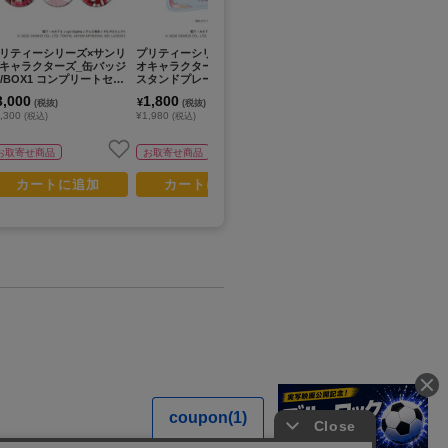
リティーシリーズ×サンリ
プリティーシリーズ×サンリ
プリティーシリーズ×サンリ
プ
キャラクターズ_缶バッジ
オキャラクターズ_アクリル
オキャラクターズ_アクリル
オ
1/BOX1 コンプリートセッ
スタンドプレート06/桃山み
スタンドプレート04/真中ら
ス
(全6種) 等身デザイン(コ
らい×マイメロディ&赤城あ
ぁら×シナモロール&東堂シ
あ
3,000
1,800
1,800
1
¥
¥
¥
(税抜)
(税抜)
(税抜)
ボイラスト)【コンプリー
んな×チャーミーキティ(コ
オン×ポチャッコ(コラボイ
ウ
,300
¥1,980
¥1,980
¥1
(税込)
(税込)
(税込)
セット/6個入り】
ラボイラスト)
ラスト)
イ
お取寄せ商品
お取寄せ商品
お取寄せ商品
カートに追加
カートに追加
カートに追加