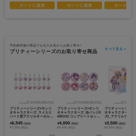
カートに追加
カートに追加
カートに追
予約締切後の商品でも仕入れ先からお取り寄せ!
すべて見る >
プリティーシリーズのお取り寄せ商品
プリティーシリーズ×サンリ
プリティーシリーズ×サンリ
プリティーシリーズ
オキャラクターズ_ラメ入り
オキャラクターズ_缶バッジ0
オキャラクターズ_(
ハート型アクリルキーホルダ
4/BOX2 コンプリートセット
ズ)_アクリルアートボ
ー02/BOX2 コンプリートセッ
(全8種) ミニキャラデザイン
B(コラボイラスト)
6,545
4,000
3,500
¥
¥
¥
(税抜)
(税抜)
(税抜)
ト(全8種)(コラボイラスト)
(コラボイラスト)【コンプリ
¥7,200
¥4,400
¥3,850
(税込)
(税込)
(税込)
【コンプリートセット/8個入
ートセット/8個入り】
り】