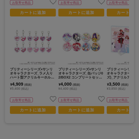
お取寄せ商品
お取寄せ商品
お取寄せ商品
カートに追加
カートに追加
カートに追
プリティーシリーズ×サンリ
プリティーシリーズ×サンリ
プリティーシリーズ
オキャラクターズ_ラメ入り
オキャラクターズ_缶バッジ0
オキャラクターズ_(
ハート型アクリルキーホルダ
2/BOX2 コンプリートセット
ズ)_アクリルアートボ
ー01/BOX1 コンプリートセッ
(全8種) 等身デザイン(コラボ
A(コラボイラスト)
4,909
4,000
3,500
¥
¥
¥
(税抜)
(税抜)
(税抜)
ト(全6種)(コラボイラスト)
イラスト)【コンプリートセッ
¥5,400
¥4,400
¥3,850
(税込)
(税込)
(税込)
【コンプリートセット/6個入
ト/8個入り】
り】
お取寄せ商品
お取寄せ商品
お取寄せ商品
カートに追加
カートに追加
カートに追