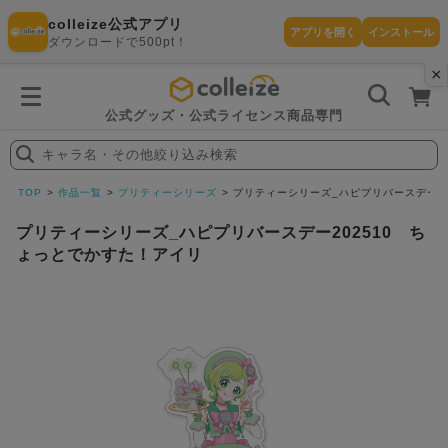
colleize公式アプリ
アプリを開く
インストール
ダウンロードで500pt！
×
書
籍
を
検
索
公式グッズ・公式ライセンス商品専門
す
る
キャラ名・その他絞り込み検索
探
す
TOP
作品一覧
プリティーシリーズ
プリティーシリーズ_ハピプリバースデー2
プリティーシリーズ_ハピプリバースデー202510 ち
ょっとでかすた！アイリ
カテゴリ
お気に入
作品
ー
り
在庫あり
ランキン
(即納)
セール
グ
商品