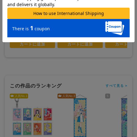
プリティーシリーズ_ハピプ
プリティーシリーズ_ハピプ
プリティーシリーズ
リバースデー202510 缶バッ
リバースデー202509 缶バッ
リバースデー20250
ジアイリ
ジみつき
り特大タペストリー
650
650
5,400
¥
¥
¥
(税抜)
(税抜)
(税抜)
¥715
¥715
¥5,940
(税込)
(税込)
(税込)
お取寄せ商品
お取寄せ商品
お取寄せ商品
カートに追加
カートに追加
カートに追
この作品のランキング
すべて見る >
人気No.
1
人気No.
3
5