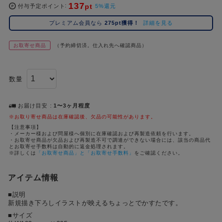
137
pt
コ
付与予定ポイント
5%還元
レ
プレミアム会員なら
275pt獲得！
詳細を見る
イ
ズ
お取寄せ商品
（予約締切済。仕入れ先へ確認商品）
注
目
キ
数量
ー
ワ
ー
お届け目安
1〜3ヶ月程度
ド
※お取り寄せ商品は在庫確認後、欠品の可能性があります。
【注意事項】
・メーカー様および問屋様へ個別に在庫確認および再製造依頼を行います。
#ポケットモンスター（ポケモン）
#名探偵コナン
#Dr.STONE（ドクターストーン）
1位
4位
・お取寄せ商品が欠品および再製造不可で調達ができない場合には、該当の商品代
とお取寄せ手数料は自動的に返金処理されます。
#ハイキュー!!
#呪術廻戦
#進撃の巨人
#超
※詳しくは
「お取寄せ商品」と「お取寄せ手数料」
をご確認ください。
2位
5位
#初音ミク シリーズ
#ゴールデンカムイ
#東京リベンジャーズ（東リベ）
3位
アイテム情報
■説明
新規描き下ろしイラストが映えるちょっとでかすたです。
■サイズ