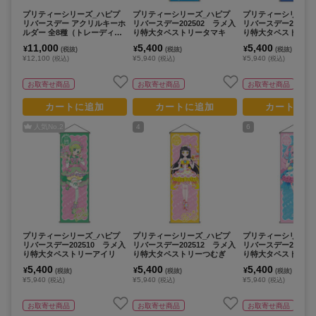
プリティーシリーズ_ハピプ
プリティーシリーズ_ハピプ
プリティーシリーズ
リバースデー アクリルキーホ
リバースデー202502 ラメ入
リバースデー20250
ルダー 全8種（トレーディン
り特大タペストリータマキ
り特大タペストリー
グ）【BOX／10個入り】
11,000
5,400
5,400
¥
¥
¥
(税抜)
(税抜)
(税抜)
¥12,100
¥5,940
¥5,940
(税込)
(税込)
(税込)
お取寄せ商品
お取寄せ商品
お取寄せ商品
カートに追加
カートに追加
カートに追
人気No.
2
4
6
プリティーシリーズ_ハピプ
プリティーシリーズ_ハピプ
プリティーシリーズ
リバースデー202510 ラメ入
リバースデー202512 ラメ入
リバースデー20250
り特大タペストリーアイリ
り特大タペストリーつむぎ
り特大タペストリー
5,400
5,400
5,400
¥
¥
¥
(税抜)
(税抜)
(税抜)
¥5,940
¥5,940
¥5,940
(税込)
(税込)
(税込)
お取寄せ商品
お取寄せ商品
お取寄せ商品