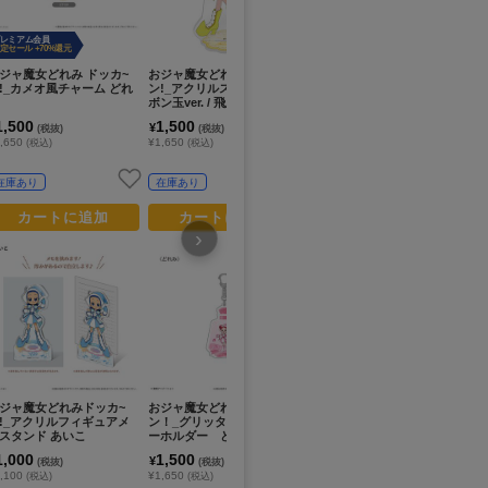
レミアム会員
定セール +70%還元
ジャ魔女どれみ ドッカ~
おジャ魔女どれみドッカ~
おジャ魔女どれみドッカー
お
!_カメオ風チャーム どれ
ン!_アクリルスタンド シャ
ン!_プチっとバッジ 07 ファ
ン
ボン玉ver. / 飛鳥ももこ
ファ
モ
1,500
1,500
800
1
¥
¥
¥
(税抜)
(税抜)
(税抜)
,650
¥1,650
¥880
¥1
(税込)
(税込)
(税込)
在庫あり
在庫あり
在庫あり
カートに追加
カートに追加
カートに追加
›
プレミアム会員
限定セール +70%還元
ジャ魔女どれみドッカ~
おジャ魔女どれみドッカ～
おジャ魔女どれみドッカ～
お
!_アクリルフィギュアメ
ン！_グリッターアクリルキ
ン！_アクリルキーホルダー
ン
スタンド あいこ
ーホルダー どれみ
/藤原 はづき レトロポップv
モ
er.
1,000
1,500
680
1
¥
¥
¥
(税抜)
(税抜)
(税抜)
,100
¥1,650
¥748
¥1
(税込)
(税込)
(税込)