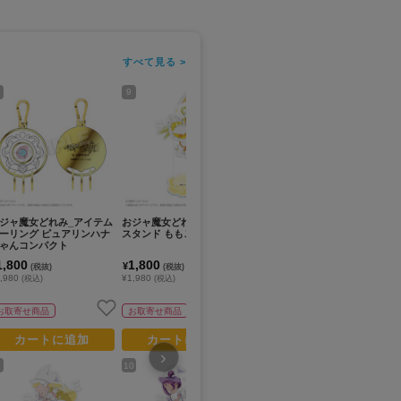
すべて見る >
9
11
13
ジャ魔女どれみ_アイテム
おジャ魔女どれみ_アクリル
おジャ魔女どれみ_アクリル
お
ーリング ピュアリンハナ
スタンド ももこ
スタンド あいこ
ス
ゃんコンパクト
1,800
1,800
1,800
1
¥
¥
¥
(税抜)
(税抜)
(税抜)
,980
¥1,980
¥1,980
¥1
(税込)
(税込)
(税込)
お取寄せ商品
お取寄せ商品
お取寄せ商品
カートに追加
カートに追加
カートに追加
›
10
12
14