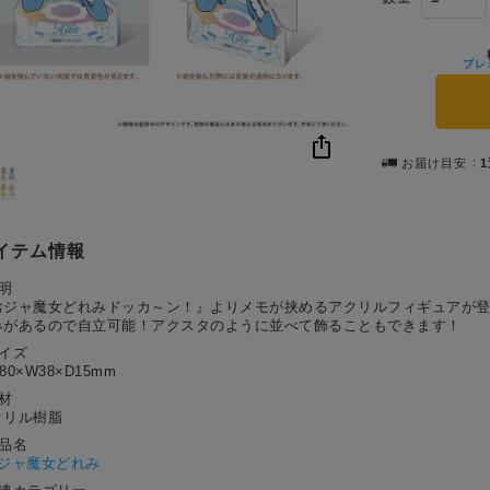
プレ
お届け目安
イテム情報
明
おジャ魔女どれみドッカ～ン！』よりメモが挟めるアクリルフィギュアが
みがあるので自立可能！アクスタのように並べて飾ることもできます！
サイズ
80×W38×D15mm
材
クリル樹脂
作品名
ジャ魔女どれみ