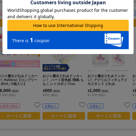
3,300
¥1,320
¥1,320
¥
(税込)
(税込)
(税込)
お取寄せ商品
お取寄せ商品
お取寄せ商品
カートに追加
カートに追加
カートに追加
プレミアム会員
限定セール +70%還元
おジャ魔女どれみドッカー
おジャ魔女どれみドッカ～
おジャ魔女どれみドッカ~
お
!_PalVerse【コンプリー
ン！_ハート型色紙 /飛鳥 も
ン!_アクリルフィギュアメ
ン
トBOX／6個入り】
もこ レトロポップver.
モスタンド どれみ
シ
6,000
500
1,000
¥
¥
¥
(税抜)
(税抜)
(税抜)
6,600
¥550
¥1,100
¥1
(税込)
(税込)
(税込)
お取寄せ商品
在庫あり
在庫あり
カートに追加
カートに追加
カートに追加