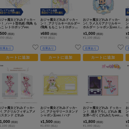
プレミアム会員
プレミアム会員
プ
限定セール +70%還元
限定セール +70%還元
限
おジャ魔女どれみドッカ～
おジャ魔女どれみドッカ～
おジャ魔女どれみドッカ~
お
ン！_ハート型色紙 /飛鳥 も
ン！_アクリルキーホルダー
ン!_ラメ入りアクリルキー
ン
もこ レトロポップver.
/飛鳥 ももこ レトロポップv
ホルダー シャボン玉ver. /
み
er.
妹尾あいこ
500
680
1,000
¥
¥
¥
(税抜)
(税抜)
(税抜)
550
¥748
¥1,100
¥1
(税込)
(税込)
(税込)
在庫あり
在庫あり
在庫あり
カートに追加
カートに追加
カートに追加
おジャ魔女どれみドッカ~
おジャ魔女どれみドッカ~
おジャ魔女どれみ ドッカ～
お
ン!_アクリルフィギュアメ
ン!_アクセサリースタンド
ン！_描き下ろし どれみ 魔
ン
モスタンド どれみ
シャボン玉ver. / ハナ
女界へ行くどれみたちver.
モ
パーツ付きBIGアクリルス
1,000
1,500
1,800
¥
¥
¥
(税抜)
(税抜)
(税抜)
タンド
1,100
¥1,650
¥1,980
¥1
(税込)
(税込)
(税込)