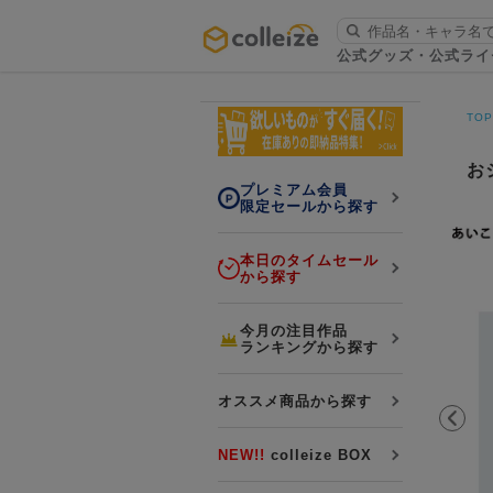
ログイン・会員登録
公式グッズ・公式ライ
お知らせ
TO
初回アプリ利用限定！500ptプレ
詳細
ゼント
お
プレミアム会員
限定セールから探す
本日のタイムセール
から探す
LINE連携
今月の注目作品
ランキングから探す
よくある質問
colleize 便利な4つのサービス
オススメ商品から探す
「お取寄せ商品」と「お取寄せ手数料」
colleizeランク・ポイントについて
NEW!!
colleize BOX
colleize Payについて