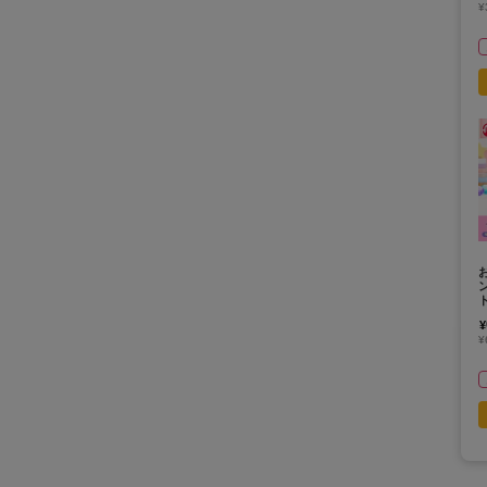
¥
ン
¥
¥