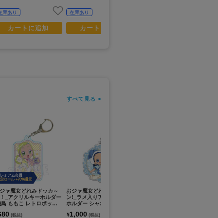
在庫あり
在庫あり
在庫あり
カートに追加
カートに追加
カートに追加
すべて見る >
レミアム会員
定セール +70%還元
ジャ魔女どれみドッカ～
おジャ魔女どれみドッカ~
おジャ魔女どれみ ドッカ～
お
！_アクリルキーホルダー
ン!_ラメ入りアクリルキー
ン！_描き下ろし どれみ 魔
ン
飛鳥 ももこ レトロポップv
ホルダー シャボン玉ver. /
女界へ行くどれみたちver.
モ
妹尾あいこ
パーツ付きBIGアクリルス
680
1,000
1,800
1
¥
¥
¥
(税抜)
(税抜)
(税抜)
タンド