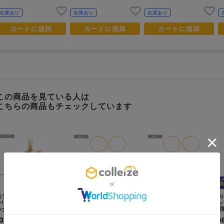
在庫あり
在庫あり
在庫あり
カートに追加
カートに追加
カートに追加
この商品を見ている人は
こちらの商品もチェックしています
プ
限
おジャ魔女どれみ ドッカ~
おジャ魔女どれみドッカー
おジャ魔女どれみドッカー
お
ン!_ イニシャルネックレス
ン!_アクリルチャーム はづ
ン!_アクリルチャーム あい
ン
ハナ
き
こ
/
er.
3,000
1,200
1,200
¥
¥
¥
(税抜)
(税抜)
(税抜)