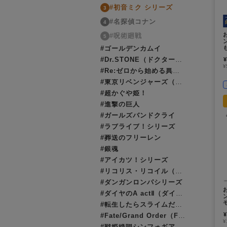
#初音ミク シリーズ
3
#名探偵コナン
4
#呪術廻戦
5
#ゴールデンカムイ
#Dr.STONE（ドクターストーン）
¥
¥
#Re:ゼロから始める異世界生活（リゼロ）
#東京リベンジャーズ（東リベ）
#超かぐや姫！
#進撃の巨人
#ガールズバンドクライ
#ラブライブ！シリーズ
#葬送のフリーレン
#銀魂
#アイカツ！シリーズ
#リコリス・リコイル（リコリコ）
#ダンガンロンパシリーズ
#ダイヤのA actⅡ（ダイヤのエース）
#転生したらスライムだった件（転スラ）
¥
#Fate/Grand Order（FGO）
¥
#戦姫絶唱シンフォギア