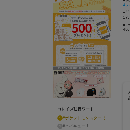
■
#
■
17
■J
456
コレイズ注目ワード
#ポケットモンスター（ポケモン）
1
#ハイキュー!!
2