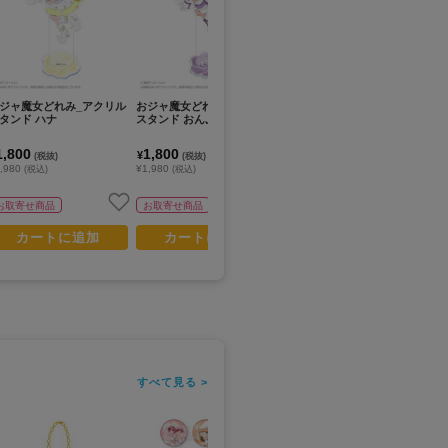
ジャ魔女どれみ_アクリル
おジャ魔女どれみ_アクリル
おジャ魔女どれみ_アクリル
お
タンド ハナ
スタンド おんぷ
スタンド はづき
ポ
1,800
1,800
1,800
1
¥
¥
¥
(税抜)
(税抜)
(税抜)
,980
¥1,980
¥1,980
¥1
(税込)
(税込)
(税込)
お取寄せ商品
お取寄せ商品
お取寄せ商品
カートに追加
カートに追加
カートに追加
すべて見る >