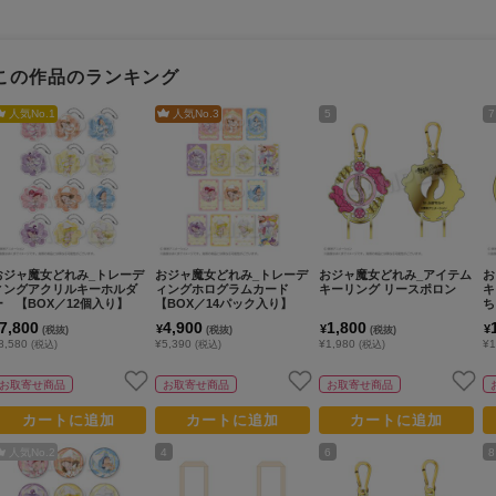
この作品のランキング
人気No.
1
人気No.
3
5
7
おジャ魔女どれみ_トレーデ
おジャ魔女どれみ_トレーデ
おジャ魔女どれみ_アイテム
お
ィングアクリルキーホルダ
ィングホログラムカード
キーリング リースポロン
キ
ー 【BOX／12個入り】
【BOX／14パック入り】
ち
7,800
4,900
1,800
¥
¥
¥
(税抜)
(税抜)
(税抜)
8,580
¥5,390
¥1,980
¥1
(税込)
(税込)
(税込)
お取寄せ商品
お取寄せ商品
お取寄せ商品
カートに追加
カートに追加
カートに追加
人気No.
2
4
6
8