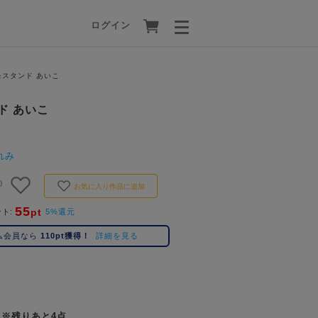
ログイン
モスタンド あいこ
ド あいこ
れみ
)
お気に入り作品に追加
55
pt
ント
5%還元
ム会員なら
110pt獲得！
詳細を見る
※残りあと4点