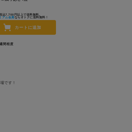
税込7,700円以上で送料無料。
ミアム会員
ならオトクに送料無料！
カートに追加
1週間程度
登場です！