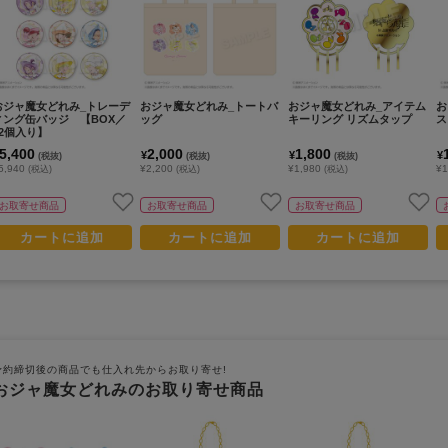
おジャ魔女どれみ_トレーデ
おジャ魔女どれみ_トートバ
おジャ魔女どれみ_アイテム
お
ィング缶バッジ 【BOX／
ッグ
キーリング リズムタップ
ス
12個入り】
5,400
2,000
1,800
¥
¥
¥
(税抜)
(税抜)
(税抜)
5,940
¥2,200
¥1,980
¥1
(税込)
(税込)
(税込)
お取寄せ商品
お取寄せ商品
お取寄せ商品
カートに追加
カートに追加
カートに追加
予約締切後の商品でも仕入れ先からお取り寄せ!
おジャ魔女どれみのお取り寄せ商品