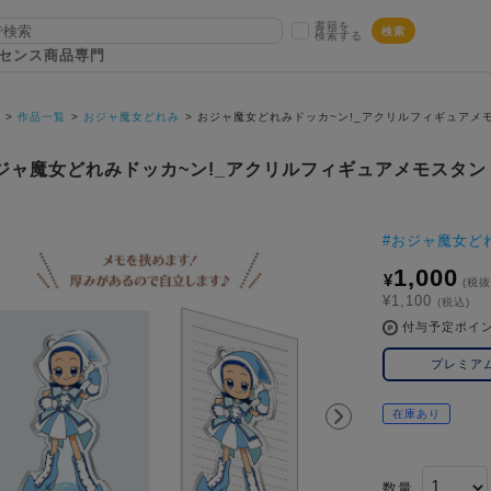
書籍を
検索
検索する
センス商品専門
P
作品一覧
おジャ魔女どれみ
おジャ魔女どれみドッカ~ン!_アクリルフィギュアメ
ジャ魔女どれみドッカ~ン!_アクリルフィギュアメモスタン
#
おジャ魔女ど
1,000
¥
(税抜
¥1,100
(税込)
付与予定ポイ
プレミア
在庫あり
数量