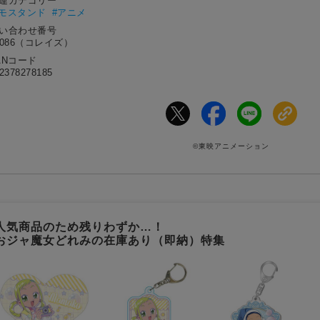
関連カテゴリー
メモスタンド
#アニメ
問い合わせ番号
3086（コレイズ）
ANコード
2378278185
©東映アニメーション
人気商品のため残りわずか…！
おジャ魔女どれみの在庫あり（即納）特集