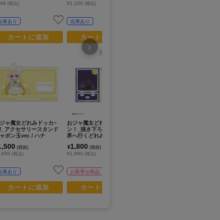
748
¥1,100
¥1,980
¥1
(税込)
(税込)
(税込)
在庫あり
在庫あり
在庫あり
カートに追加
カートに追加
カートに追加
›
プレミアム会員
限定セール +70%還元
ジャ魔女どれみドッカ~
おジャ魔女どれみ ドッカ～
おジャ魔女どれみ ドッカ~
お
!_アクセサリースタンド
ン！_描き下ろし ハナ 魔女
ン!_カメオ風チャーム どれ
ン
ャボン玉ver. / ハナ
界へ行くどれみたちver. パ
み
ボン
ーツ付きBIGアクリルスタ
1,500
1,800
1,500
1
¥
¥
¥
(税抜)
(税抜)
(税抜)
ンド
,650
¥1,980
¥1,650
¥1
(税込)
(税込)
(税込)
在庫あり
お取寄せ商品
在庫あり
カートに追加
カートに追加
カートに追加