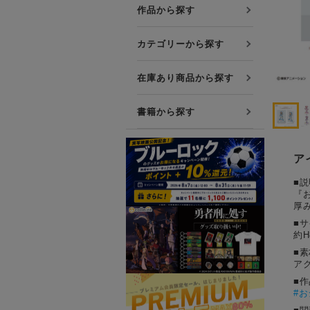
プレミアム会員について
作品から探す
友達紹介キャンペーン
カテゴリーから探す
公式Xをフォローする
在庫あり商品から探す
書籍から探す
ア
■説
『
厚
■
約H
■素
ア
■
#
お