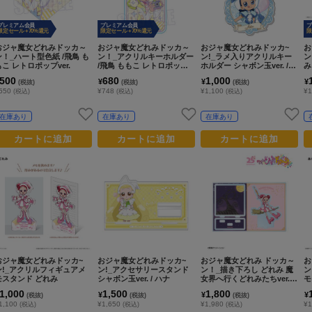
プレミアム会員
プレミアム会員
プ
限定セール +70%還元
限定セール +70%還元
限
おジャ魔女どれみドッカ～
おジャ魔女どれみドッカ～
おジャ魔女どれみドッカ~
お
ン！_ハート型色紙 /飛鳥 も
ン！_アクリルキーホルダー
ン!_ラメ入りアクリルキー
ン
もこ レトロポップver.
/飛鳥 ももこ レトロポップv
ホルダー シャボン玉ver. /
み
er.
妹尾あいこ
500
680
1,000
¥
¥
¥
(税抜)
(税抜)
(税抜)
550
¥748
¥1,100
¥1
(税込)
(税込)
(税込)
在庫あり
在庫あり
在庫あり
カートに追加
カートに追加
カートに追加
おジャ魔女どれみドッカ~
おジャ魔女どれみドッカ~
おジャ魔女どれみ ドッカ～
お
ン!_アクリルフィギュアメ
ン!_アクセサリースタンド
ン！_描き下ろし どれみ 魔
ン
モスタンド どれみ
シャボン玉ver. / ハナ
女界へ行くどれみたちver.
モ
パーツ付きBIGアクリルス
1,000
1,500
1,800
¥
¥
¥
(税抜)
(税抜)
(税抜)
タンド
1,100
¥1,650
¥1,980
¥1
(税込)
(税込)
(税込)