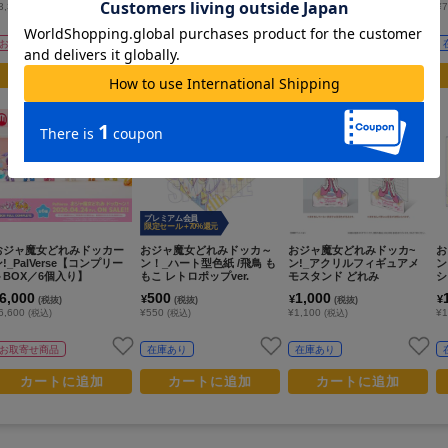
3,300
¥1,320
¥1,320
¥
(税込)
(税込)
(税込)
お取寄せ商品
お取寄せ商品
お取寄せ商品
カートに追加
カートに追加
カートに追加
プレミアム会員
限定セール +70%還元
おジャ魔女どれみドッカー
おジャ魔女どれみドッカ～
おジャ魔女どれみドッカ~
お
!_PalVerse【コンプリー
ン！_ハート型色紙 /飛鳥 も
ン!_アクリルフィギュアメ
ン
トBOX／6個入り】
もこ レトロポップver.
モスタンド どれみ
シ
6,000
500
1,000
¥
¥
¥
(税抜)
(税抜)
(税抜)
6,600
¥550
¥1,100
¥1
(税込)
(税込)
(税込)
お取寄せ商品
在庫あり
在庫あり
カートに追加
カートに追加
カートに追加