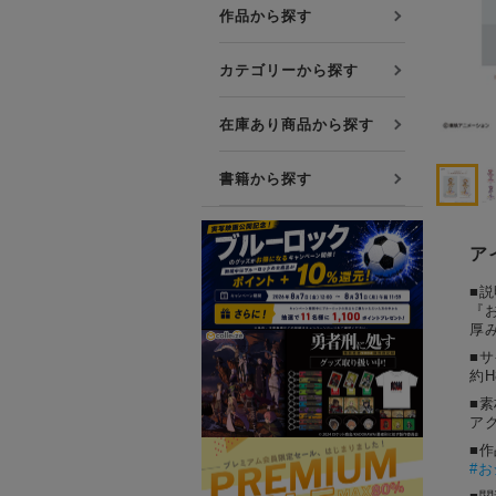
プレミアム会員について
作品から探す
友達紹介キャンペーン
カテゴリーから探す
公式Xをフォローする
在庫あり商品から探す
書籍から探す
ア
■説
『
厚
■
約H
■素
ア
■
#
お