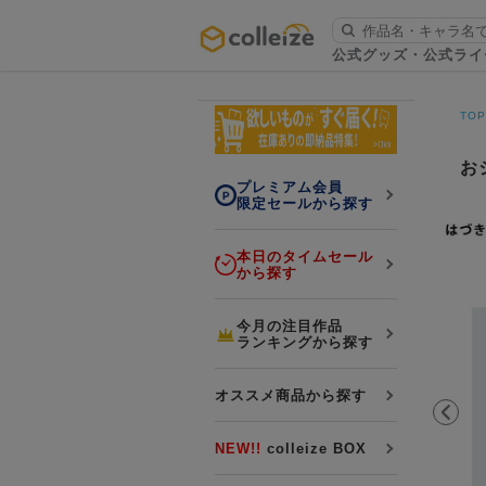
ログイン・会員登録
公式グッズ・公式ライ
お知らせ
TO
初回アプリ利用限定！500ptプレ
詳細
ゼント
お
プレミアム会員
限定セールから探す
本日のタイムセール
から探す
LINE連携
今月の注目作品
ランキングから探す
よくある質問
colleize 便利な4つのサービス
オススメ商品から探す
「お取寄せ商品」と「お取寄せ手数料」
colleizeランク・ポイントについて
NEW!!
colleize BOX
colleize Payについて