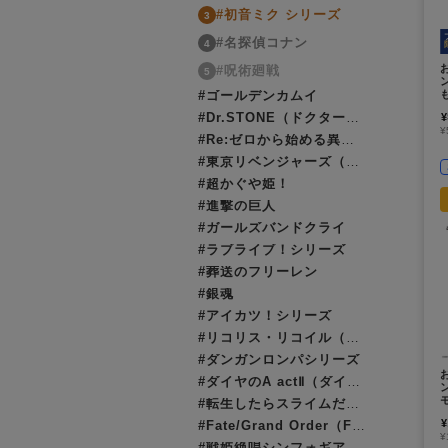
#初音ミク シリーズ
3
#名探偵コナン
4
#呪術廻戦
5
#ゴールデンカムイ
#Dr.STONE（ドクターストーン）
¥
¥
#Re:ゼロから始める異世界生活（リゼロ）
#東京リベンジャーズ（東リベ）
#超かぐや姫！
#進撃の巨人
#ガールズバンドクライ
#ラブライブ！シリーズ
#葬送のフリーレン
#銀魂
#アイカツ！シリーズ
#リコリス・リコイル（リコリコ）
#ダンガンロンパシリーズ
#ダイヤのA actⅡ（ダイヤのエース）
#転生したらスライムだった件（転スラ）
¥
#Fate/Grand Order（FGO）
¥
#戦姫絶唱シンフォギア