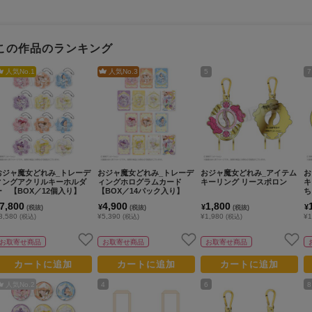
この作品のランキング
人気No.
1
人気No.
3
5
7
おジャ魔女どれみ_トレーデ
おジャ魔女どれみ_トレーデ
おジャ魔女どれみ_アイテム
お
ィングアクリルキーホルダ
ィングホログラムカード
キーリング リースポロン
キ
ー 【BOX／12個入り】
【BOX／14パック入り】
ち
7,800
4,900
1,800
¥
¥
¥
(税抜)
(税抜)
(税抜)
8,580
¥5,390
¥1,980
¥1
(税込)
(税込)
(税込)
お取寄せ商品
お取寄せ商品
お取寄せ商品
カートに追加
カートに追加
カートに追加
人気No.
2
4
6
8