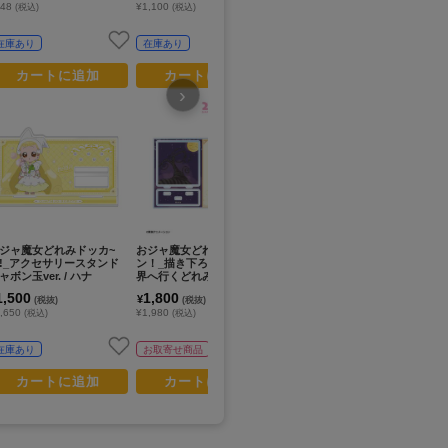
748
¥1,100
¥1,980
¥1
(税込)
(税込)
(税込)
在庫あり
在庫あり
在庫あり
カートに追加
カートに追加
カートに追加
›
プレミアム会員
限定セール +70%還元
ジャ魔女どれみドッカ~
おジャ魔女どれみ ドッカ～
おジャ魔女どれみ ドッカ~
お
!_アクセサリースタンド
ン！_描き下ろし ハナ 魔女
ン!_カメオ風チャーム どれ
ン
ャボン玉ver. / ハナ
界へ行くどれみたちver. パ
み
ボン
ーツ付きBIGアクリルスタ
1,500
1,800
1,500
1
¥
¥
¥
(税抜)
(税抜)
(税抜)
ンド
,650
¥1,980
¥1,650
¥1
(税込)
(税込)
(税込)
在庫あり
お取寄せ商品
在庫あり
カートに追加
カートに追加
カートに追加