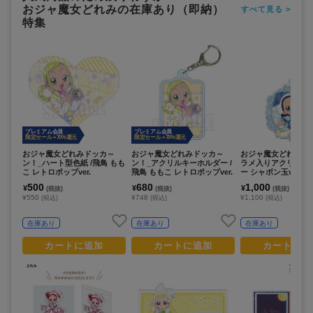
おジャ魔女どれみの在庫あり（即納）
すべて見る >
特集
プレミアム会員
プレミアム会員
限定セール +70%還元
限定セール +70%還元
おジャ魔女どれみドッカ～
おジャ魔女どれみドッカ～
おジャ魔女どれみドッ
ン！_ハート型色紙 /飛鳥 もも
ン！_アクリルキーホルダー /
ラメ入りアクリルキ
こ レトロポップver.
飛鳥 ももこ レトロポップver.
ー シャボン玉ver. /
こ
500
680
1,000
¥
¥
¥
(税抜)
(税抜)
(税抜)
¥550
¥748
¥1,100
(税込)
(税込)
(税込)
在庫あり
在庫あり
在庫あり
カートに追加
カートに追加
カートに追