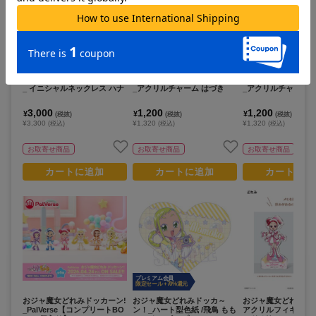
おジャ魔女どれみ ドッカ~ン!
おジャ魔女どれみドッカーン!
おジャ魔女どれみド
_ イニシャルネックレス ハナ
_アクリルチャーム はづき
_アクリルチャーム 
3,000
1,200
1,200
¥
¥
¥
(税抜)
(税抜)
(税抜)
¥3,300
¥1,320
¥1,320
(税込)
(税込)
(税込)
お取寄せ商品
お取寄せ商品
お取寄せ商品
カートに追加
カートに追加
カートに追
プレミアム会員
限定セール +70%還元
おジャ魔女どれみドッカーン!
おジャ魔女どれみドッカ～
おジャ魔女どれみドッ
_PalVerse【コンプリートBO
ン！_ハート型色紙 /飛鳥 もも
アクリルフィギュア