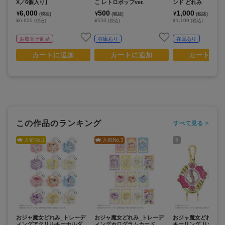
X／6個入り】
こ レトロポップver.
ンド どれみ
6,000
500
1,000
¥
¥
¥
(税抜)
(税抜)
(税抜)
¥6,600
¥550
¥1,100
(税込)
(税込)
(税込)
お取寄せ商品
在庫あり
在庫あり
カートに追加
カートに追加
カートに追
この作品のランキング
すべて見る >
人気No.
1
人気No.
3
5
おジャ魔女どれみ_トレーデ
おジャ魔女どれみ_トレーデ
おジャ魔女どれみ_
ィングアクリルキーホルダ
ィングホログラムカード
キーリング リースポ