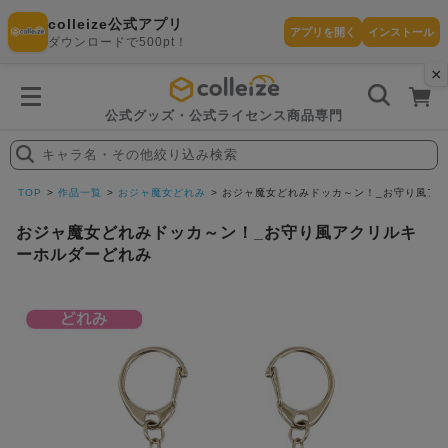
colleize公式アプリ
アプリを開く
インストール
ダウンロードで500pt！
×
書
籍
を
検
索
公式グッズ・公式ライセンス商品専門
す
る
キャラ名・その他絞り込み検索
探
す
TOP
作品一覧
おジャ魔女どれみ
おジャ魔女どれみドッカ～ン！_お守り風ア
おジャ魔女どれみドッカ～ン！_お守り風アクリルキ
ーホルダーどれみ
カテゴリ
お気に入
作品
ー
り
在庫あり
ランキン
(即納)
セール
グ
商品