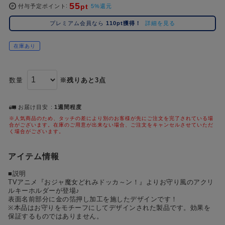
55
pt
コ
付与予定ポイント
5%還元
レ
プレミアム会員なら
110pt獲得！
詳細を見る
イ
ズ
在庫あり
注
目
キ
数量
※残りあと3点
ー
ワ
ー
お届け目安
1週間程度
ド
※人気商品のため、タッチの差により別のお客様が先にご注文を完了されている場
合がございます。在庫のご用意が出来ない場合、ご注文をキャンセルさせていただ
く場合がございます。
#ポケットモンスター（ポケモン）
#名探偵コナン
#Re:ゼロから始める異世界生活（リゼロ）
#超
1位
4位
#ハイキュー!!
#呪術廻戦
#東京リベンジャーズ（東リベ）
#進
アイテム情報
2位
5位
■説明
#初音ミク シリーズ
#ゴールデンカムイ
#Dr.STONE（ドクターストーン）
3位
TVアニメ『おジャ魔女どれみドッカ～ン！』よりお守り風のアクリ
ルキーホルダーが登場♪
表面名前部分に金の箔押し加工を施したデザインです！
※本品はお守りをモチーフにしてデザインされた製品です。効果を
保証するものではありません。