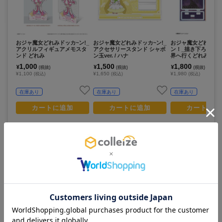
おジャ魔女どれみドッカ~ン!_
おジャ魔女どれみドッカ~ン!_
おジャ魔女どれみ ド
アクリルフィギュアメモスタ
アクセサリースタンド シャボ
ン！_描き下ろし ど
ンド どれみ
ン玉ver. / ハナ
界へ行くどれみたちve
ツ付きBIGアクリル
1,000
1,500
1,800
¥
¥
¥
(税抜)
(税抜)
(税抜)
¥1,100
¥1,650
¥1,980
(税込)
(税込)
(税込)
在庫あり
在庫あり
在庫あり
カートに追加
カートに追加
カートに追
この商品を見ている人は
すべて見る >
こちらの商品もチェックしています