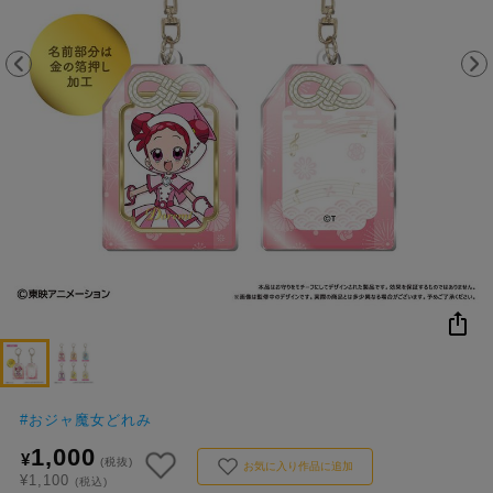
NEW
おすすめ
colleize B
書籍
商品
OX
#
おジャ魔女どれみ
1,000
¥
(税抜)
お気に入り作品に追加
¥1,100
(税込)