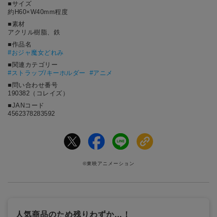
■サイズ
約H60×W40mm程度
■素材
アクリル樹脂、鉄
■作品名
#
おジャ魔女どれみ
■関連カテゴリー
#ストラップ/キーホルダー
#アニメ
■問い合わせ番号
190382（コレイズ）
■JANコード
4562378283592
©東映アニメーション
人気商品のため残りわずか…！