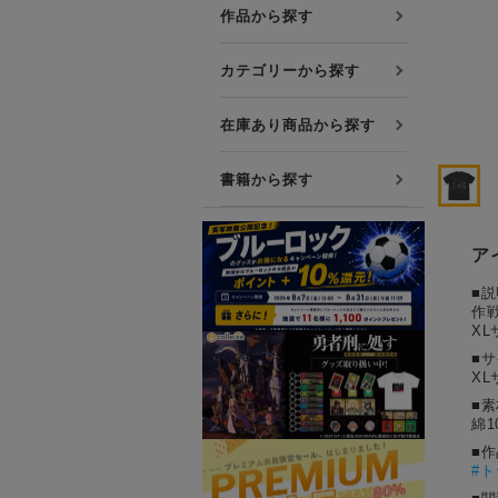
プレミアム会員について
作品から探す
友達紹介キャンペーン
カテゴリーから探す
公式Xをフォローする
在庫あり商品から探す
書籍から探す
ア
■説
作
XL
■
XL
■素
綿1
■
#
ト