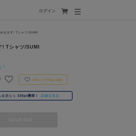
ログイン
せます! Tシャツ/SUMI
 Tシャツ/SUMI
え！
)
お気に入り作品に追加
ム会員なら
330pt獲得！
詳細を見る
SOLD OUT