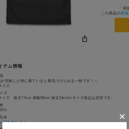
「再
この商品の
再販
イテム情報
明
戦が失敗した時に着ていると勇気づけられる一枚です！！
サイズ
サイズ
サイズ 身丈77cm 身幅58cm 袖丈24cm※サイズ表記は目安です。
材
00％
作品名
ップをねらえ！