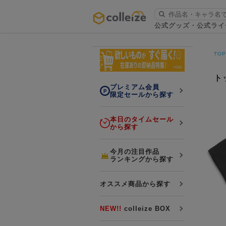
ログイン・会員登録
公式グッズ・公式ライ
お知らせ
TO
初回アプリ利用限定！500ptプレ
詳細
ゼント
ト
プレミアム会員
限定セールから探す
本日のタイムセール
から探す
LINE連携
今月の注目作品
ランキングから探す
よくある質問
colleize 便利な4つのサービス
オススメ商品から探す
「お取寄せ商品」と「お取寄せ手数料」
colleizeランク・ポイントについて
NEW!!
colleize BOX
colleize Payについて