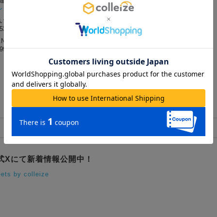
関連カテゴリー
シャツ/カットソー
#アニメ
問い合わせ番号
9532（コレイズ）
ANコード
9970378536
©BANDAIVISUAL・FlyingDog・GAINAX
式Xにて新着情報公開中！
ets by colleize