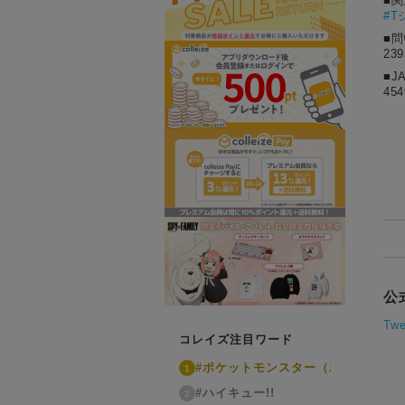
■
#T
■
23
■J
454
公
Twe
コレイズ注目ワード
#ポケットモンスター（ポケモン）
1
#ハイキュー!!
2