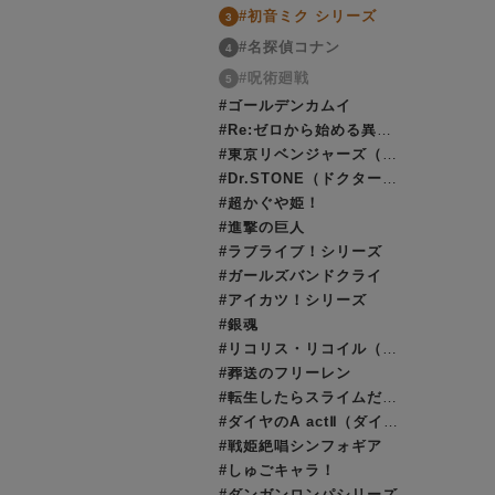
#初音ミク シリーズ
3
#名探偵コナン
4
#呪術廻戦
5
#ゴールデンカムイ
#Re:ゼロから始める異世界生活（リゼロ）
#東京リベンジャーズ（東リベ）
#Dr.STONE（ドクターストーン）
#超かぐや姫！
#進撃の巨人
#ラブライブ！シリーズ
#ガールズバンドクライ
#アイカツ！シリーズ
#銀魂
#リコリス・リコイル（リコリコ）
#葬送のフリーレン
#転生したらスライムだった件（転スラ）
#ダイヤのA actⅡ（ダイヤのエース）
#戦姫絶唱シンフォギア
#しゅごキャラ！
#ダンガンロンパシリーズ