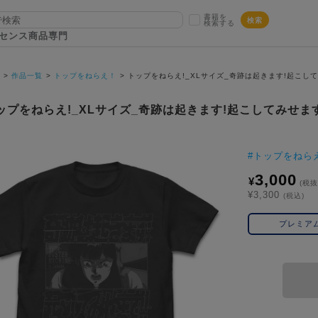
書籍を
検索
検索する
センス商品専門
P
作品一覧
トップをねらえ！
トップをねらえ!_XLサイズ_奇跡は起きます!起こしてみ
ップをねらえ!_XLサイズ_奇跡は起きます!起こしてみせます!
#
トップをねら
3,000
¥
(税抜
¥3,300
(税込)
プレミア