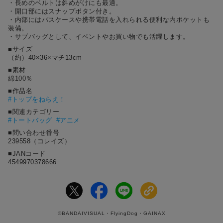
・長めのベルトは斜めがけにも最適。
・開口部にはスナップボタン付き。
・内部にはパスケースや携帯電話を入れられる便利な内ポケットも
装備。
・サブバッグとして、イベントやお買い物でも活躍します。
■サイズ
（約）40×36×マチ13cm
■素材
綿100％
■作品名
#
トップをねらえ！
■関連カテゴリー
#トートバッグ
#アニメ
■問い合わせ番号
239558（コレイズ）
■JANコード
4549970378666
©BANDAIVISUAL・FlyingDog・GAINAX