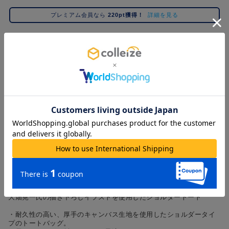
コ
プレミアム会員なら
220pt獲得！
詳細を見る
レ
イ
ズ
注
SOLD OUT
目
キ
ー
ワ
「再販売お知らせ」を押すことで
この商品の
再販時に、メールで通知
を受け取れます。
ー
ド
再販売お知らせ
#ポケットモンスター（ポケモン）
#名探偵コナン
#Dr.STONE（ドクターストーン）
1位
4位
#ハイキュー!!
#呪術廻戦
#進撃の巨人
#超
2位
5位
アイテム情報
#初音ミク シリーズ
#ゴールデンカムイ
#東京リベンジャーズ（東リベ）
3位
■説明
「炎となったガンバスターは無敵だ！」
大畑晃一氏の描き下ろしイラストを使用したショルダートート
・耐久性の高い、厚手のキャンバス生地を使用したショルダータイ
プのトートバッグ。