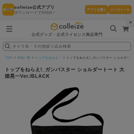
colleize公式アプリ
アプリを開く
インストール
ダウンロードで500pt！
×
書
籍
を
検
索
公式グッズ・公式ライセンス商品専門
す
る
キャラ名・その他絞り込み検索
探
す
TOP
作品一覧
トップをねらえ！
トップをねらえ!_ガンバスター ショルダートート
トップをねらえ!_ガンバスター ショルダートート 大
畑晃一Ver./BLACK
カテゴリ
お気に入
作品
ー
り
在庫あり
ランキン
(即納)
セール
グ
商品