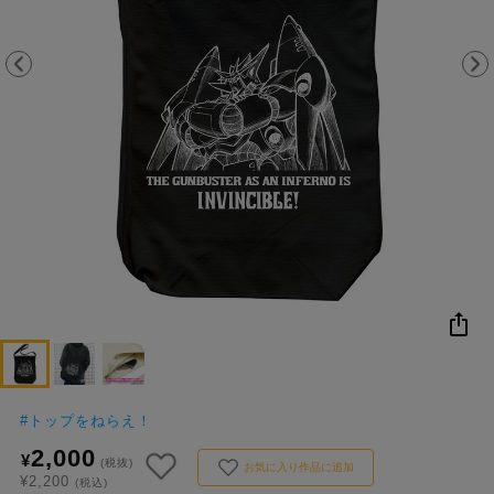
NEW
おすすめ
colleize B
書籍
商品
OX
#
トップをねらえ！
2,000
¥
(税抜)
お気に入り作品に追加
¥2,200
(税込)