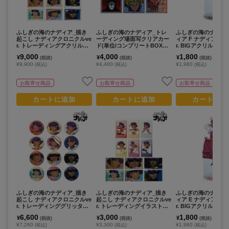
ふしぎの海のナディア_描き
ふしぎの海のナディア_トレ
ふしぎの海のナディ
起こし ナディアクロニクルve
ーディング場面写クリアカー
ィア F ナディアクロ
r. トレーディングアクリルマ
ド(単位/コンプリートBOX／8
r. BIGアクリルスタ
グネット(単位/コンプリートB
パック入り)
9,000
4,000
1,800
¥
¥
¥
(税抜)
(税抜)
(税抜)
OX／12パック入り)
¥9,900
¥4,400
¥1,980
(税込)
(税込)
(税込)
お取寄せ商品
お取寄せ商品
お取寄せ商品
カートに追加
カートに追加
カートに追
ふしぎの海のナディア_描き
ふしぎの海のナディア_描き
ふしぎの海のナディ
起こし ナディアクロニクルve
起こし ナディアクロニクルve
ィア E ナディアクロ
r. トレーディンググリッター
r. トレーディングイラストカ
r. BIGアクリルスタ
缶バッジ(単位/コンプリートB
ード(単位/コンプリートBOX
6,600
3,000
1,800
¥
¥
¥
(税抜)
(税抜)
(税抜)
OX／12パック入り)
／12パック入り)
¥7,260
¥3,300
¥1,980
(税込)
(税込)
(税込)