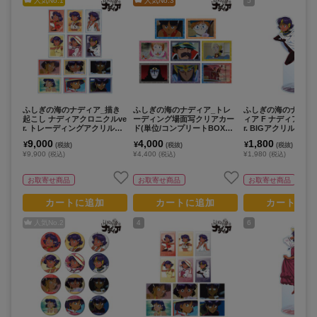
人気No.
1
人気No.
3
5
ふしぎの海のナディア_描き
ふしぎの海のナディア_トレ
ふしぎの海のナディ
起こし ナディアクロニクルve
ーディング場面写クリアカー
ィア F ナディアクロ
r. トレーディングアクリルマ
ド(単位/コンプリートBOX／8
r. BIGアクリルスタ
グネット(単位/コンプリートB
パック入り)
9,000
4,000
1,800
¥
¥
¥
(税抜)
(税抜)
(税抜)
OX／12パック入り)
¥9,900
¥4,400
¥1,980
(税込)
(税込)
(税込)
お取寄せ商品
お取寄せ商品
お取寄せ商品
カートに追加
カートに追加
カートに追
人気No.
2
4
6