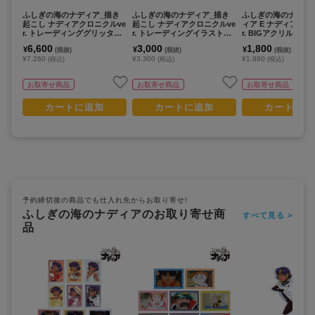
ふしぎの海のナディア_描き
ふしぎの海のナディア_描き
ふしぎの海のナディ
起こし ナディアクロニクルve
起こし ナディアクロニクルve
ィア E ナディアクロ
r. トレーディンググリッター
r. トレーディングイラストカ
r. BIGアクリルスタ
缶バッジ(単位/コンプリートB
ード(単位/コンプリートBOX
6,600
3,000
1,800
¥
¥
¥
(税抜)
(税抜)
(税抜)
OX／12パック入り)
／12パック入り)
¥7,260
¥3,300
¥1,980
(税込)
(税込)
(税込)
お取寄せ商品
お取寄せ商品
お取寄せ商品
カートに追加
カートに追加
カートに追
予約締切後の商品でも仕入れ先からお取り寄せ!
ふしぎの海のナディアのお取り寄せ商
すべて見る >
品