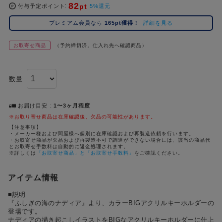
82
pt
コ
付与予定ポイント
5%還元
レ
プレミアム会員なら
165pt獲得！
詳細を見る
イ
ズ
お取寄せ商品
（予約締切済。仕入れ先へ確認商品）
注
目
キ
数量
ー
ワ
ー
お届け目安
1〜3ヶ月程度
ド
※お取り寄せ商品は在庫確認後、欠品の可能性があります。
【注意事項】
・メーカー様および問屋様へ個別に在庫確認および再製造依頼を行います。
#ポケットモンスター（ポケモン）
#名探偵コナン
#Re:ゼロから始める異世界生活（リゼロ）
#超
1位
4位
・お取寄せ商品が欠品および再製造不可で調達ができない場合には、該当の商品代
とお取寄せ手数料は自動的に返金処理されます。
#ハイキュー!!
#呪術廻戦
#東京リベンジャーズ（東リベ）
#進
※詳しくは
「お取寄せ商品」と「お取寄せ手数料」
をご確認ください。
2位
5位
#初音ミク シリーズ
#ゴールデンカムイ
#Dr.STONE（ドクターストーン）
3位
アイテム情報
■説明
『ふしぎの海のナディア』より、カラーBIGアクリルキーホルダーの
登場です。
ナディアの描き起こしイラストをBIGなアクリルキーホルダーに仕上