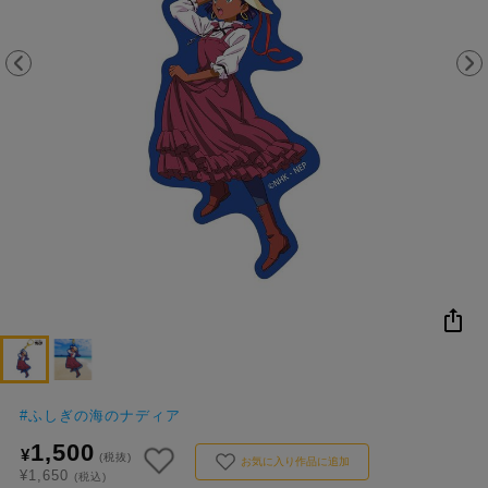
NEW
おすすめ
colleize B
書籍
商品
OX
#
ふしぎの海のナディア
1,500
¥
(税抜)
お気に入り作品に追加
¥1,650
(税込)