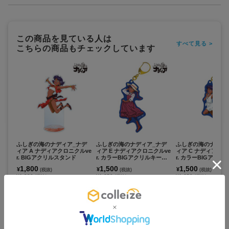
この商品を見ている人は
すべて見る >
こちらの商品もチェックしています
ふしぎの海のナディア_ナデ
ふしぎの海のナディア_ナデ
ふしぎの海のナディ
ィア A ナディアクロニクルve
ィア E ナディアクロニクルve
ィア C ナディアクロ
r. BIGアクリルスタンド
r. カラーBIGアクリルキーホ
r. カラーBIGアク
ルダー
ルダー
1,800
1,500
1,500
¥
¥
¥
(税抜)
(税抜)
(税抜)
¥1,980
¥1,650
¥1,650
(税込)
(税込)
(税込)
お取寄せ商品
お取寄せ商品
お取寄せ商品
カートに追加
カートに追加
カートに追