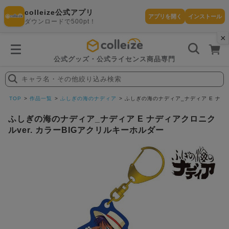
colleize公式アプリ
アプリを開く
インストール
ダウンロードで500pt！
×
書
籍
を
検
索
公式グッズ・公式ライセンス商品専門
す
る
キャラ名・その他絞り込み検索
探
す
TOP
作品一覧
ふしぎの海のナディア
ふしぎの海のナディア_ナディア E ナディ
ふしぎの海のナディア_ナディア E ナディアクロニク
ルver. カラーBIGアクリルキーホルダー
カテゴリ
お気に入
作品
ー
り
在庫あり
ランキン
(即納)
セール
グ
商品