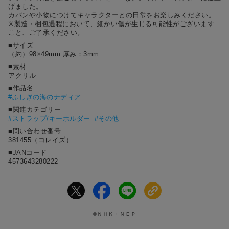
げました。
カバンや小物につけてキャラクターとの日常をお楽しみください。
※製造・梱包過程において、細かい傷が生じる可能性がございます
こと、ご了承ください。
■サイズ
（約）98×49mm 厚み：3mm
■素材
アクリル
■作品名
#
ふしぎの海のナディア
■関連カテゴリー
#ストラップ/キーホルダー
#その他
■問い合わせ番号
381455（コレイズ）
■JANコード
4573643280222
©ＮＨＫ・ＮＥＰ