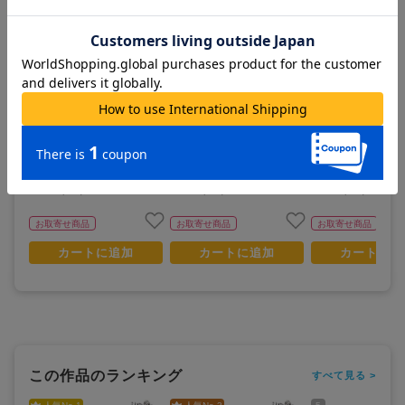
ふしぎの海のナディア_ナデ
ふしぎの海のナディア_ナデ
ふしぎの海のナディ
ィア E ナディアクロニクルve
ィア D ナディアクロニクルve
ィア B ナディアクロ
r. BIGアクリルスタンド
r. カラーBIGアクリルキーホ
r. カラーBIGアク
ルダー
ルダー
1,800
1,500
1,500
¥
¥
¥
(税抜)
(税抜)
(税抜)
¥1,980
¥1,650
¥1,650
(税込)
(税込)
(税込)
お取寄せ商品
お取寄せ商品
お取寄せ商品
カートに追加
カートに追加
カートに追
この作品のランキング
すべて見る >