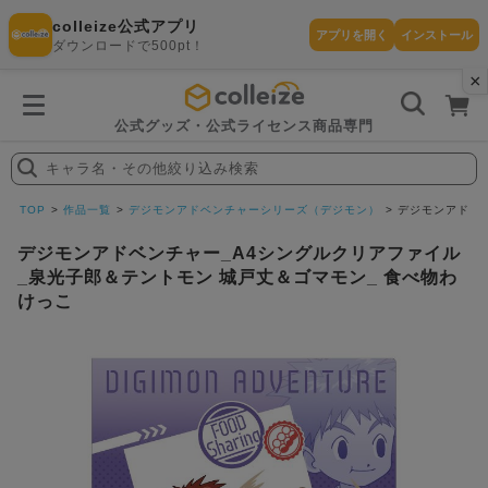
colleize公式アプリ
アプリを開く
インストール
ダウンロードで500pt！
×
書
籍
を
検
索
公式グッズ・公式ライセンス商品専門
す
る
キャラ名・その他絞り込み検索
探
す
TOP
作品一覧
デジモンアドベンチャーシリーズ（デジモン）
デジモンアドベ
デジモンアドベンチャー_A4シングルクリアファイル
_泉光子郎＆テントモン 城戸丈＆ゴマモン_ 食べ物わ
けっこ
カテゴリ
お気に入
作品
ー
り
在庫あり
ランキン
(即納)
セール
グ
商品