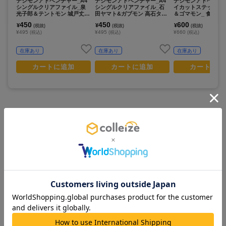
デジモンアドベンチャー_A4
デジモンアドベンチャー_A4
デジモンアドベンチ
シングルクリアファイル_泉
シングルクリアファイル_石
イカットステッカー_
光子郎＆テントモン 城戸丈＆
田ヤマト&ガブモン 高石タケ
＆ゴマモン_ 食べ物
ゴマモン_ 食べ物わけっこ
ル&パタモン/リンクコーデ
450
450
600
¥
¥
¥
(税抜)
(税抜)
(税抜)
¥495
¥495
¥660
(税込)
(税込)
(税込)
在庫あり
在庫あり
在庫あり
カートに追加
カートに追加
カートに追
この商品を見ている人は
すべて見る >
こちらの商品もチェックしています