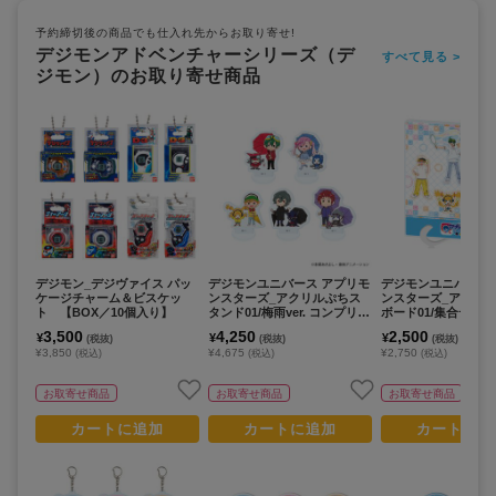
予約締切後の商品でも仕入れ先からお取り寄せ!
デジモンアドベンチャーシリーズ（デ
すべて見る >
ジモン）のお取り寄せ商品
デジモン_デジヴァイス パッ
デジモンユニバース アプリモ
デジモンユニバース
ケージチャーム＆ビスケッ
ンスターズ_アクリルぷちス
ンスターズ_アクリ
ト 【BOX／10個入り】
タンド01/梅雨ver. コンプリー
ボード01/集合デザイ
トセット(全5種)(グラフアー
ボン玉ver.(描き下
3,500
4,250
2,500
¥
¥
¥
(税抜)
(税抜)
(税抜)
トイラスト)【コンプリートセ
ト)
¥3,850
¥4,675
¥2,750
(税込)
(税込)
(税込)
ット／5個入り】
お取寄せ商品
お取寄せ商品
お取寄せ商品
カートに追加
カートに追加
カートに追