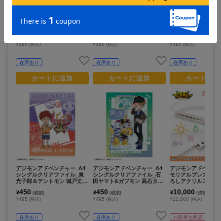
デジモンアドベンチャー_A4
デジモンアドベンチャー_A4
デジモンアドベンチャ
シングルクリアファイル_八
シングルクリアファイル_泉
シングルクリアファ
神太一＆アグモン 八神ヒカリ
光子郎&テントモン 城戸丈&
之内空&ピヨモン 太
＆テイルモン_ 食べ物わけっ
ゴマモン/リンクコーデ
&パルモン/リンクコ
450
450
450
¥
¥
¥
(税抜)
(税抜)
(税抜)
こ
¥495
¥495
¥495
(税込)
(税込)
(税込)
在庫あり
在庫あり
在庫あり
カートに追加
カートに追加
カートに追
デジモンアドベンチャー_A4
デジモンアドベンチャー_A4
デジモンアドベンチ
シングルクリアファイル_泉
シングルクリアファイル_石
モリアルブレスレッ
光子郎＆テントモン 城戸丈＆
田ヤマト&ガブモン 高石タケ
ろしアクリルスタン
ゴマモン_ 食べ物わけっこ
ル&パタモン/リンクコーデ
450
450
10,000
¥
¥
¥
(税抜)
(税抜)
(税抜)
¥495
¥495
¥11,000
(税込)
(税込)
(税込)
在庫あり
在庫あり
お取寄せ商品