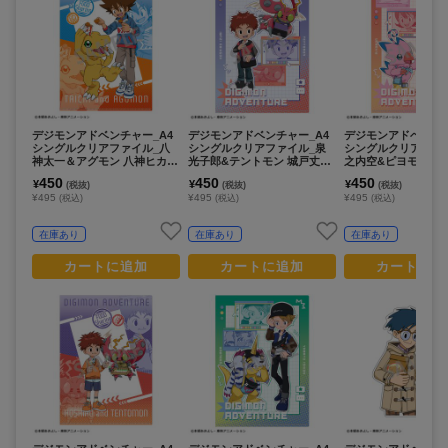
デジモンアドベンチャー_A4
デジモンアドベンチャー_A4
デジモンアドベンチャ
シングルクリアファイル_八
シングルクリアファイル_泉
シングルクリアファ
神太一＆アグモン 八神ヒカリ
光子郎&テントモン 城戸丈&
之内空&ピヨモン 太
＆テイルモン_ 食べ物わけっ
ゴマモン/リンクコーデ
&パルモン/リンクコ
450
450
450
¥
¥
¥
(税抜)
(税抜)
(税抜)
こ
¥495
¥495
¥495
(税込)
(税込)
(税込)
在庫あり
在庫あり
在庫あり
カートに追加
カートに追加
カートに追