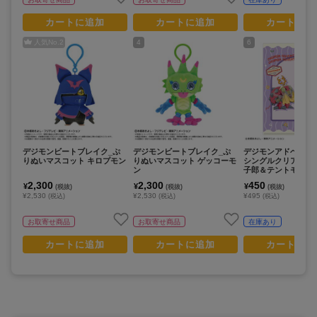
カートに追加
カートに追加
カートに追
人気No.
2
4
6
デジモンビートブレイク_ぷ
デジモンビートブレイク_ぷ
デジモンアドベンチャ
りぬいマスコット キロプモン
りぬいマスコット ゲッコーモ
シングルクリアファ
ン
子郎＆テントモン 
マモン/寝起き
2,300
2,300
450
¥
¥
¥
(税抜)
(税抜)
(税抜)
¥2,530
¥2,530
¥495
(税込)
(税込)
(税込)
お取寄せ商品
お取寄せ商品
在庫あり
カートに追加
カートに追加
カートに追