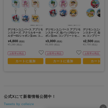
デジモンユニバース アプリモ
デジモンユニバース アプリモ
デジモンユニバース
ンスターズ_アクリルキーホ
ンスターズ_缶バッジ01/シャ
ンスターズ_缶バッジ0
ルダー01/シャボン玉ver. コン
ボン玉ver. コンプリートセッ
er. コンプリートセッ
プリートセット(全6種)(描き
ト(全6種)(描き下ろしイラス
種)(グラフアートイ
4,800
3,000
2,500
¥
¥
¥
(税抜)
(税抜)
(税抜)
下ろしイラスト)【コンプリー
ト)【コンプリートセット／6
【コンプリートセッ
¥5,280
¥3,300
¥2,750
(税込)
(税込)
(税込)
トセット／6個入り】
個入り】
入り】
お取寄せ商品
お取寄せ商品
お取寄せ商品
カートに追加
カートに追加
カートに追
公式Xにて新着情報公開中！
Tweets by colleize