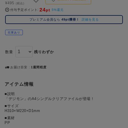
#ポケットモンスター（ポケモン）
#呪術廻戦
#Re:ゼロから始める異世界生活（リゼロ）
#し
2位
5位
¥495
(税込)
24
pt
付与予定ポイント
5%還元
#初音ミク シリーズ
#ゴールデンカムイ
#銀魂
#超
3位
プレミアム会員なら
49pt獲得！
詳細を見る
在庫あり
数量
残りわずか
お届け目安
1週間程度
アイテム情報
■説明
「デジモン」のA4シングルクリアファイルが登場！
■サイズ
H310×W220×D1mm
■素材
PP