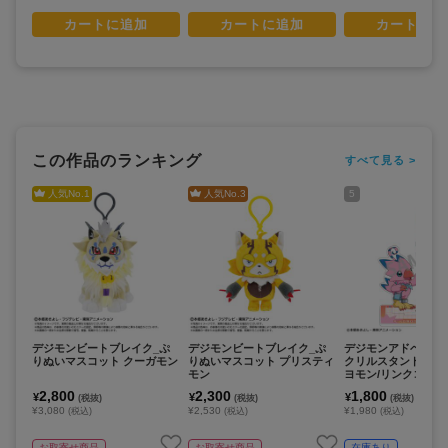
カートに追加
カートに追加
カートに追
この作品のランキング
すべて見る >
人気No.
1
人気No.
3
5
デジモンビートブレイク_ぷ
デジモンビートブレイク_ぷ
デジモンアドベンチ
りぬいマスコット クーガモン
りぬいマスコット プリスティ
クリルスタンド_武
モン
ヨモン/リンクコーデ
2,800
2,300
1,800
¥
¥
¥
(税抜)
(税抜)
(税抜)
¥3,080
¥2,530
¥1,980
(税込)
(税込)
(税込)
お取寄せ商品
お取寄せ商品
在庫あり