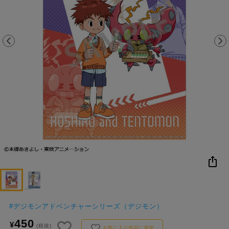
NEW
おすすめ
colleize B
書籍
商品
OX
コ
レ
イ
ズ
注
目
キ
ー
ワ
ー
ド
#
デジモンアドベンチャーシリーズ（デジモン）
#ハイキュー!!
#名探偵コナン
#Dr.STONE（ドクターストーン）
1位
4位
450
¥
(税抜)
お気に入り作品に追加