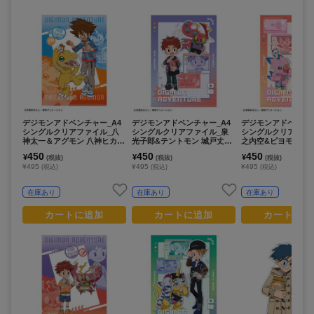
デジモンアドベンチャー_A4
デジモンアドベンチャー_A4
デジモンアドベンチャ
シングルクリアファイル_八
シングルクリアファイル_泉
シングルクリアファ
神太一＆アグモン 八神ヒカリ
光子郎&テントモン 城戸丈&
之内空&ピヨモン 太
＆テイルモン_ 食べ物わけっ
ゴマモン/リンクコーデ
&パルモン/リンクコ
450
450
450
¥
¥
¥
(税抜)
(税抜)
(税抜)
こ
¥495
¥495
¥495
(税込)
(税込)
(税込)
在庫あり
在庫あり
在庫あり
カートに追加
カートに追加
カートに追