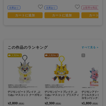
在庫あり
在庫あり
お取寄せ商品
カートに追加
カートに追加
カートに追
この作品のランキング
すべて見る >
人気No.
1
人気No.
3
5
デジモンビートブレイク_ぷ
デジモンビートブレイク_ぷ
デジモンアドベンチ
りぬいマスコット クーガモン
りぬいマスコット プリスティ
クリルスタンド_武
モン
ヨモン/リンクコーデ
2,800
2,300
1,800
¥
¥
¥
(税抜)
(税抜)
(税抜)