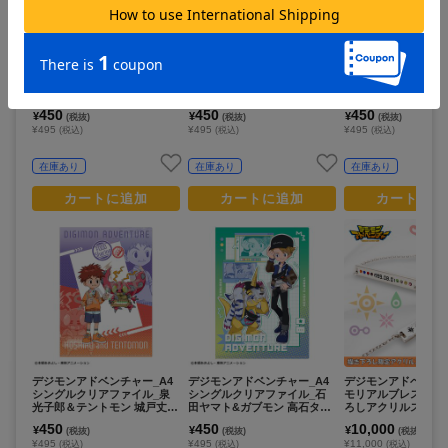
デジモンアドベンチャー_A4
デジモンアドベンチャー_A4
デジモンアドベンチャ
シングルクリアファイル_八
シングルクリアファイル_泉
シングルクリアファ
神太一＆アグモン 八神ヒカリ
光子郎&テントモン 城戸丈&
之内空&ピヨモン 太
＆テイルモン_ 食べ物わけっ
ゴマモン/リンクコーデ
&パルモン/リンクコ
450
450
450
¥
¥
¥
(税抜)
(税抜)
(税抜)
こ
¥495
¥495
¥495
(税込)
(税込)
(税込)
在庫あり
在庫あり
在庫あり
カートに追加
カートに追加
カートに追
デジモンアドベンチャー_A4
デジモンアドベンチャー_A4
デジモンアドベンチ
シングルクリアファイル_泉
シングルクリアファイル_石
モリアルブレスレッ
光子郎＆テントモン 城戸丈＆
田ヤマト&ガブモン 高石タケ
ろしアクリルスタン
ゴマモン_ 食べ物わけっこ
ル&パタモン/リンクコーデ
450
450
10,000
¥
¥
¥
(税抜)
(税抜)
(税抜)
¥495
¥495
¥11,000
(税込)
(税込)
(税込)