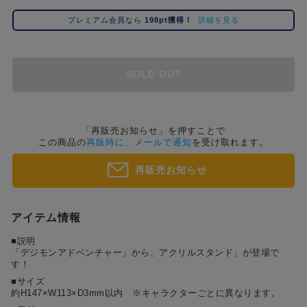
コ
プレミアム会員なら
198pt獲得！
詳細を見る
レ
イ
ズ
注
SOLD OUT
目
キ
ー
ワ
「再販売お知らせ」を押すことで
この商品の
再販時に、メールで通知
を受け取れます。
ー
ド
再販売お知らせ
#ポケットモンスター（ポケモン）
#名探偵コナン
#Re:ゼロから始める異世界生活（リゼロ）
#超
1位
4位
#ハイキュー!!
#呪術廻戦
#東京リベンジャーズ（東リベ）
#進
2位
5位
アイテム情報
#初音ミク シリーズ
#ゴールデンカムイ
#Dr.STONE（ドクターストーン）
3位
■説明
「デジモンアドベンチャー」から、アクリルスタンド」が登場で
す！
■サイズ
約H147×W113×D3mm以内 ※キャラクターごとに異なります。