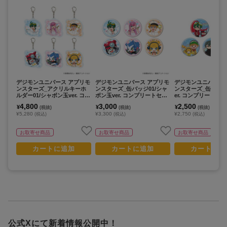
デジモンユニバース アプリモ
デジモンユニバース アプリモ
デジモンユニバース
ンスターズ_アクリルキーホ
ンスターズ_缶バッジ01/シャ
ンスターズ_缶バッジ0
ルダー01/シャボン玉ver. コン
ボン玉ver. コンプリートセッ
er. コンプリートセッ
プリートセット(全6種)(描き
ト(全6種)(描き下ろしイラス
種)(グラフアートイ
4,800
3,000
2,500
¥
¥
¥
(税抜)
(税抜)
(税抜)
下ろしイラスト)【コンプリー
ト)【コンプリートセット／6
【コンプリートセッ
¥5,280
¥3,300
¥2,750
(税込)
(税込)
(税込)
トセット／6個入り】
個入り】
入り】
お取寄せ商品
お取寄せ商品
お取寄せ商品
カートに追加
カートに追加
カートに追
公式Xにて新着情報公開中！