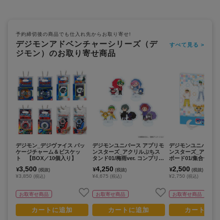
予約締切後の商品でも仕入れ先からお取り寄せ!
デジモンアドベンチャーシリーズ（デ
すべて見る >
ジモン）のお取り寄せ商品
デジモン_デジヴァイス パッ
デジモンユニバース アプリモ
デジモンユニバース
ケージチャーム＆ビスケッ
ンスターズ_アクリルぷちス
ンスターズ_アクリ
ト 【BOX／10個入り】
タンド01/梅雨ver. コンプリー
ボード01/集合デザイ
トセット(全5種)(グラフアー
ボン玉ver.(描き下
3,500
4,250
2,500
¥
¥
¥
(税抜)
(税抜)
(税抜)
トイラスト)【コンプリートセ
ト)
¥3,850
¥4,675
¥2,750
(税込)
(税込)
(税込)
ット／5個入り】
お取寄せ商品
お取寄せ商品
お取寄せ商品
カートに追加
カートに追加
カートに追