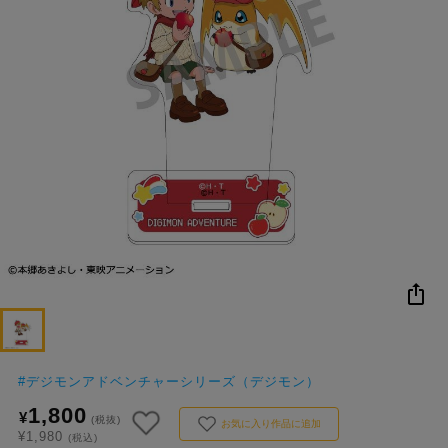
NEW
おすすめ
colleize B
書籍
商品
OX
#
デジモンアドベンチャーシリーズ（デジモン）
1,800
¥
(税抜)
お気に入り作品に追加
¥1,980
(税込)