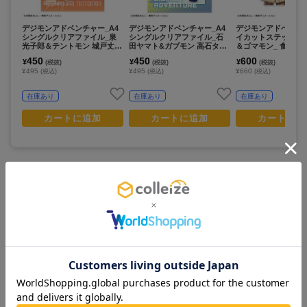
デジモンアドベンチャー_A4
デジモンアドベンチャー_A4
デジモンアドベンチ
シングルクリアファイル_泉
シングルクリアファイル_石
イカットステッカー_
光子郎＆テントモン 城戸丈＆
田ヤマト&ガブモン 高石タケ
＆ゴマモン_ 食べ物
ゴマモン_ 食べ物わけっこ
ル&パタモン/リンクコーデ
450
450
600
¥
¥
¥
(税抜)
(税抜)
(税抜)
¥495
¥495
¥660
(税込)
(税込)
(税込)
在庫あり
在庫あり
在庫あり
カートに追加
カートに追加
カートに追
この商品を見ている人は
すべて見る >
こちらの商品もチェックしています