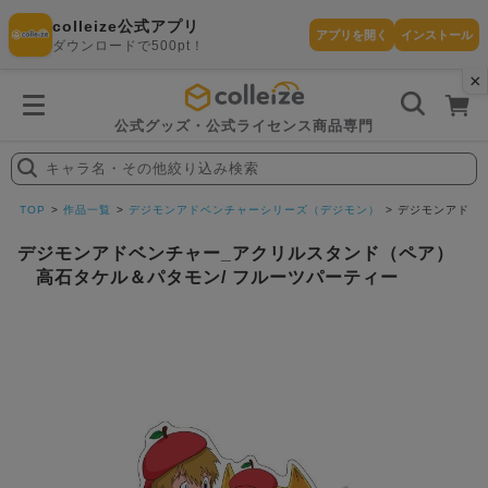
colleize公式アプリ
アプリを開く
インストール
ダウンロードで500pt！
×
書
籍
を
検
索
公式グッズ・公式ライセンス商品専門
す
る
キャラ名・その他絞り込み検索
探
す
TOP
作品一覧
デジモンアドベンチャーシリーズ（デジモン）
デジモンアドベ
デジモンアドベンチャー_アクリルスタンド（ペア）
高石タケル＆パタモン/ フルーツパーティー
カテゴリ
お気に入
作品
ー
り
在庫あり
ランキン
(即納)
セール
グ
商品