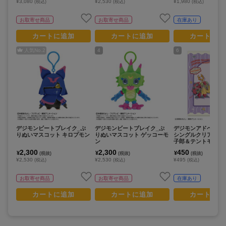
¥3,080
¥2,530
¥1,980
(税込)
(税込)
(税込)
お取寄せ商品
お取寄せ商品
在庫あり
カートに追加
カートに追加
カートに追
人気No.
2
4
6
デジモンビートブレイク_ぷ
デジモンビートブレイク_ぷ
デジモンアドベンチャ
りぬいマスコット キロプモン
りぬいマスコット ゲッコーモ
シングルクリアファ
ン
子郎＆テントモン 
マモン/寝起き
2,300
2,300
450
¥
¥
¥
(税抜)
(税抜)
(税抜)
¥2,530
¥2,530
¥495
(税込)
(税込)
(税込)
お取寄せ商品
お取寄せ商品
在庫あり
カートに追加
カートに追加
カートに追