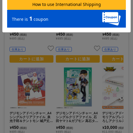
デジモンアドベンチャー_A4
デジモンアドベンチャー_A4
デジモンアドベンチャ
シングルクリアファイル_八
シングルクリアファイル_泉
シングルクリアファ
神太一＆アグモン 八神ヒカリ
光子郎&テントモン 城戸丈&
之内空&ピヨモン 太
＆テイルモン_ 食べ物わけっ
ゴマモン/リンクコーデ
&パルモン/リンクコ
450
450
450
¥
¥
¥
(税抜)
(税抜)
(税抜)
こ
¥495
¥495
¥495
(税込)
(税込)
(税込)
在庫あり
在庫あり
在庫あり
カートに追加
カートに追加
カートに追
デジモンアドベンチャー_A4
デジモンアドベンチャー_A4
デジモンアドベンチ
シングルクリアファイル_泉
シングルクリアファイル_石
モリアルブレスレッ
光子郎＆テントモン 城戸丈＆
田ヤマト&ガブモン 高石タケ
ろしアクリルスタン
ゴマモン_ 食べ物わけっこ
ル&パタモン/リンクコーデ
450
450
10,000
¥
¥
¥
(税抜)
(税抜)
(税抜)
¥495
¥495
¥11,000
(税込)
(税込)
(税込)