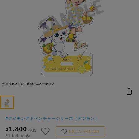
NEW
おすすめ
colleize B
書籍
商品
OX
#
デジモンアドベンチャーシリーズ（デジモン）
1,800
¥
(税抜)
お気に入り作品に追加
¥1,980
(税込)