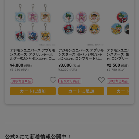
デジモンユニバース アプリモ
デジモンユニバース アプリモ
デジモンユニバース
ンスターズ_アクリルキーホ
ンスターズ_缶バッジ01/シャ
ンスターズ_缶バッジ0
ルダー01/シャボン玉ver. コン
ボン玉ver. コンプリートセッ
er. コンプリートセッ
プリートセット(全6種)(描き
ト(全6種)(描き下ろしイラス
種)(グラフアートイ
4,800
3,000
2,500
¥
¥
¥
(税抜)
(税抜)
(税抜)
下ろしイラスト)【コンプリー
ト)【コンプリートセット／6
【コンプリートセッ
¥5,280
¥3,300
¥2,750
(税込)
(税込)
(税込)
トセット／6個入り】
個入り】
入り】
お取寄せ商品
お取寄せ商品
お取寄せ商品
カートに追加
カートに追加
カートに追
公式Xにて新着情報公開中！