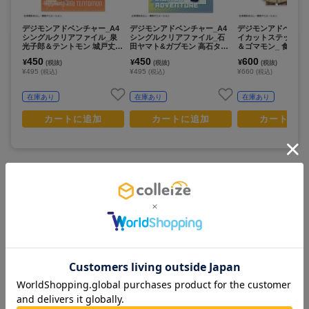
デジモンアドベンチャー_A4
デジモンアドベンチャー_A4
デジモンアドベンチ
シングルクリアファイル_泉
シングルクリアファイル_石
イカットステッカー_
光子郎＆テントモン 城戸丈＆
田ヤマト&ガブモン 高石タケ
＆ゴマモン_ 食べ物
ゴマモン_ 食べ物わけっこ
ル&パタモン/リンクコーデ
450
450
600
¥
¥
¥
(税抜)
(税抜)
(税抜)
¥495
¥495
¥660
(税込)
(税込)
(税込)
在庫あり
在庫あり
在庫あり
カートに追加
カートに追加
カートに追
この商品を見ている人は
すべて見る >
こちらの商品もチェックしています