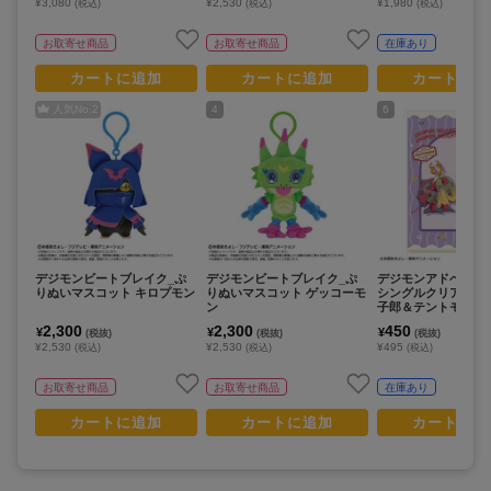
¥3,080
¥2,530
¥1,980
(税込)
(税込)
(税込)
お取寄せ商品
お取寄せ商品
在庫あり
カートに追加
カートに追加
カートに追
人気No.
2
4
6
デジモンビートブレイク_ぷ
デジモンビートブレイク_ぷ
デジモンアドベンチャ
りぬいマスコット キロプモン
りぬいマスコット ゲッコーモ
シングルクリアファ
ン
子郎＆テントモン 
マモン/寝起き
2,300
2,300
450
¥
¥
¥
(税抜)
(税抜)
(税抜)
¥2,530
¥2,530
¥495
(税込)
(税込)
(税込)
お取寄せ商品
お取寄せ商品
在庫あり
カートに追加
カートに追加
カートに追