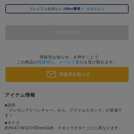
コ
プレミアム会員なら
198pt獲得！
詳細を見る
レ
イ
ズ
注
SOLD OUT
目
キ
ー
ワ
「再販売お知らせ」を押すことで
この商品の
再販時に、メールで通知
を受け取れます。
ー
ド
再販売お知らせ
#ポケットモンスター（ポケモン）
#名探偵コナン
#Re:ゼロから始める異世界生活（リゼロ）
#超
1位
4位
#ハイキュー!!
#呪術廻戦
#東京リベンジャーズ（東リベ）
#進
2位
5位
アイテム情報
#初音ミク シリーズ
#ゴールデンカムイ
#Dr.STONE（ドクターストーン）
3位
■説明
「デジモンアドベンチャー」から、アクリルスタンド」が登場で
す！
■サイズ
約H147×W113×D3mm以内 ※キャラクターごとに異なります。