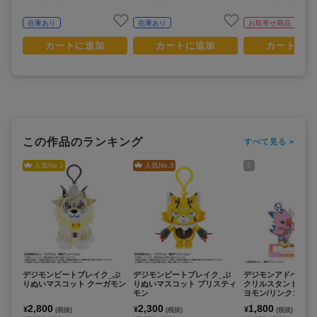
在庫あり
在庫あり
お取寄せ商品
カートに追加
カートに追加
カートに追
この作品のランキング
すべて見る >
人気No.
1
人気No.
3
5
デジモンビートブレイク_ぷ
デジモンビートブレイク_ぷ
デジモンアドベンチ
りぬいマスコット クーガモン
りぬいマスコット プリスティ
クリルスタンド_武
モン
ヨモン/リンクコーデ
2,800
2,300
1,800
¥
¥
¥
(税抜)
(税抜)
(税抜)