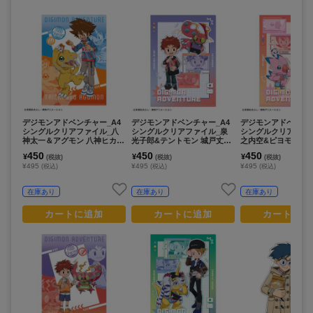
デジモンアドベンチャー_A4
デジモンアドベンチャー_A4
デジモンアドベンチャ
シングルクリアファイル_八
シングルクリアファイル_泉
シングルクリアファ
神太一＆アグモン 八神ヒカリ
光子郎&テントモン 城戸丈&
之内空&ピヨモン 太
＆テイルモン_ 食べ物わけっ
ゴマモン/リンクコーデ
&パルモン/リンクコ
450
450
450
¥
¥
¥
(税抜)
(税抜)
(税抜)
こ
¥495
¥495
¥495
(税込)
(税込)
(税込)
在庫あり
在庫あり
在庫あり
カートに追加
カートに追加
カートに追