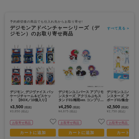
予約締切後の商品でも仕入れ先からお取り寄せ!
デジモンアドベンチャーシリーズ（デ
すべて見る >
ジモン）のお取り寄せ商品
デジモン_デジヴァイス パッ
デジモンユニバース アプリモ
デジモンユニバース
ケージチャーム＆ビスケッ
ンスターズ_アクリルぷちス
ンスターズ_アクリ
ト 【BOX／10個入り】
タンド01/梅雨ver. コンプリー
ボード01/集合デザイ
トセット(全5種)(グラフアー
ボン玉ver.(描き下
3,500
4,250
2,500
¥
¥
¥
(税抜)
(税抜)
(税抜)
トイラスト)【コンプリートセ
ト)
¥3,850
¥4,675
¥2,750
(税込)
(税込)
(税込)
ット／5個入り】
お取寄せ商品
お取寄せ商品
お取寄せ商品
カートに追加
カートに追加
カートに追