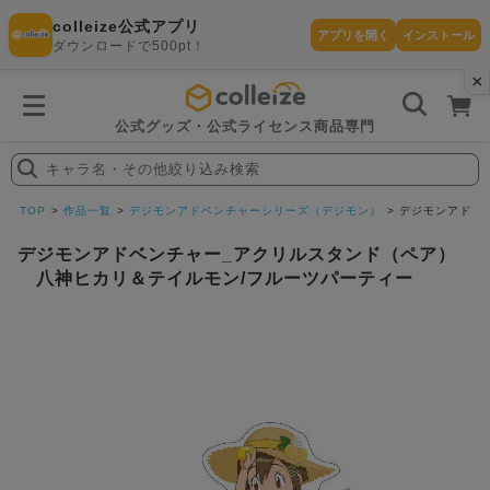
colleize公式アプリ
アプリを開く
インストール
ダウンロードで500pt！
×
書
籍
を
検
索
公式グッズ・公式ライセンス商品専門
す
る
キャラ名・その他絞り込み検索
探
す
TOP
作品一覧
デジモンアドベンチャーシリーズ（デジモン）
デジモンアドベ
デジモンアドベンチャー_アクリルスタンド（ペア）
八神ヒカリ＆テイルモン/フルーツパーティー
カテゴリ
お気に入
作品
ー
り
在庫あり
ランキン
(即納)
セール
グ
商品