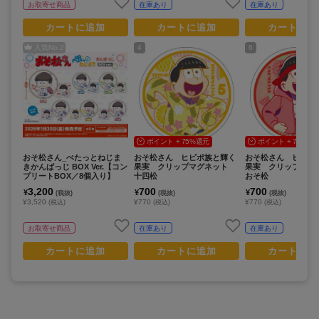
お取寄せ商品
在庫あり
在庫あり
カートに追加
カートに追加
カートに追
人気No.
2
4
6
ポイント + 75%還元
ポイント + 75%還
おそ松さん_ぺたっとねじま
おそ松さん ヒピポ族と輝く
おそ松さん ヒピポ
きかんばっじ BOX Ver.【コン
果実 クリップマグネット
果実 クリップマ
プリートBOX／8個入り】
十四松
おそ松
3,200
700
700
¥
¥
¥
(税抜)
(税抜)
(税抜)
¥3,520
¥770
¥770
(税込)
(税込)
(税込)
お取寄せ商品
在庫あり
在庫あり
カートに追加
カートに追加
カートに追