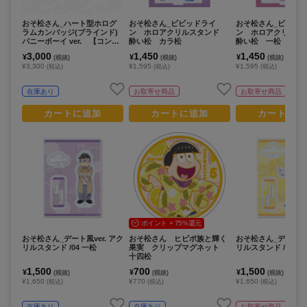
おそ松さん_ハート型ホログ
おそ松さん_ビビッドライ
おそ松さん_ビビッ
ラムカンバッジ(ブラインド)
ン ホロアクリルスタンド
ン ホロアクリル
バニーボーイ ver. 【コンプ
酔い松 カラ松
酔い松 一松
リートOPP／６個入り】
3,000
1,450
1,450
¥
¥
¥
(税抜)
(税抜)
(税抜)
¥3,300
¥1,595
¥1,595
(税込)
(税込)
(税込)
在庫あり
お取寄せ商品
お取寄せ商品
カートに追加
カートに追加
カートに追
ポイント + 75%還元
おそ松さん_デート風ver. アク
おそ松さん ヒピポ族と輝く
おそ松さん_デート風v
リルスタンド /04 一松
果実 クリップマグネット
リルスタンド /05 十
十四松
1,500
700
1,500
¥
¥
¥
(税抜)
(税抜)
(税抜)
¥1,650
¥770
¥1,650
(税込)
(税込)
(税込)
在庫あり
在庫あり
お取寄せ商品