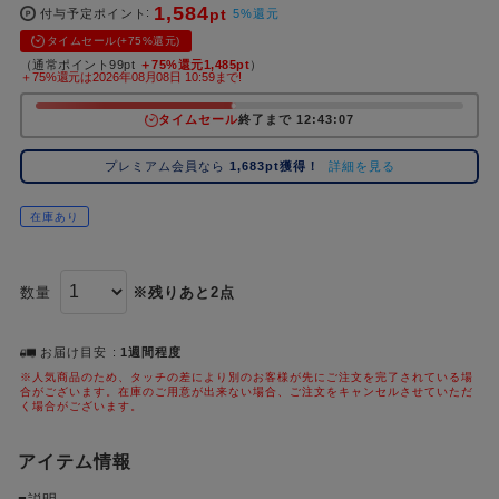
1,584
pt
コ
付与予定ポイント
5%還元
レ
タイムセール(+75%還元)
イ
（通常ポイント99pt
＋75%還元1,485pt
）
＋75%還元は2026年08月08日 10:59まで!
ズ
注
タイムセール
終了まで 12:43:07
目
キ
プレミアム会員なら
1,683pt獲得！
詳細を見る
ー
ワ
在庫あり
ー
ド
数量
※残りあと2点
#ポケットモンスター（ポケモン）
#名探偵コナン
#Dr.STONE（ドクターストーン）
#超
1位
4位
#ハイキュー!!
#呪術廻戦
#Re:ゼロから始める異世界生活（リゼロ）
#進
2位
5位
お届け目安
1週間程度
※人気商品のため、タッチの差により別のお客様が先にご注文を完了されている場
#初音ミク シリーズ
#ゴールデンカムイ
#東京リベンジャーズ（東リベ）
3位
合がございます。在庫のご用意が出来ない場合、ご注文をキャンセルさせていただ
く場合がございます。
アイテム情報