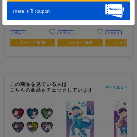
おそ松さん_デート風ver. アク
おそ松さん ヒピポ族と輝く
おそ松さん ヒピポ
リルスタンド /04 一松
果実 クリップマグネット
果実 クリップマ
チョロ松
トド松
1,500
700
700
¥
¥
¥
(税抜)
(税抜)
(税抜)
¥1,650
¥770
¥770
(税込)
(税込)
(税込)
在庫あり
在庫あり
在庫あり
カートに追加
カートに追加
カートに追
この商品を見ている人は
すべて見る >
こちらの商品もチェックしています