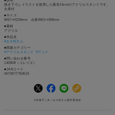
■説明
描き下ろしイラストを使用した最長16cmのアクリルスタンドです。
台座付
■サイズ
W67×H159mm 台座W62×H38mm
■素材
アクリル
■作品名
#
おそ松さん
■関連カテゴリー
#アクリルスタンド
#アニメ
■問い合わせ番号
140808（コレイズ）
■JANコード
4570077760610
©赤塚不二夫／おそ松さん製作委員会