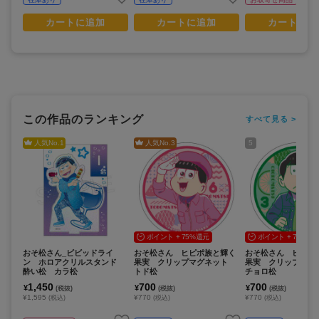
カートに追加
カートに追加
カートに追
この作品のランキング
すべて見る >
人気No.
1
人気No.
3
5
ポイント + 75%還元
ポイント + 75%還
おそ松さん_ビビッドライ
おそ松さん ヒピポ族と輝く
おそ松さん ヒピポ
ン ホロアクリルスタンド
果実 クリップマグネット
果実 クリップマ
酔い松 カラ松
トド松
チョロ松
1,450
700
700
¥
¥
¥
(税抜)
(税抜)
(税抜)
¥1,595
¥770
¥770
(税込)
(税込)
(税込)