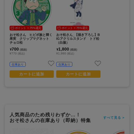
ポイント + 75%還元
ポイント + 75%還元
おそ松さん ヒピポ族と輝く
おそ松さん_【描き下ろし】B
果実 クリップマグネット
IGアクリルスタンド トド松
チョロ松
（白服）
700
1,800
¥
¥
(税抜)
(税抜)
¥770
¥1,980
(税込)
(税込)
在庫あり
在庫あり
カートに追加
カートに追加
人気商品のため残りわずか…！
すべて見る >
おそ松さんの在庫あり（即納）特集