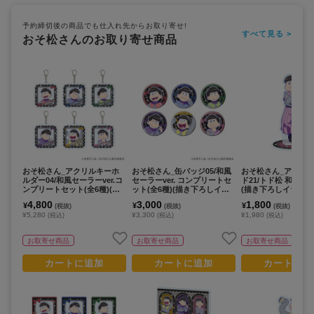
予約締切後の商品でも仕入れ先からお取り寄せ!
すべて見る >
おそ松さんのお取り寄せ商品
おそ松さん_アクリルキーホ
おそ松さん_缶バッジ05/和風
おそ松さん_アクリ
ルダー04/和風セーラーver.コ
セーラーver. コンプリートセ
ド21/トド松 和風セー
ンプリートセット(全6種)(描
ット(全6種)(描き下ろしイラ
(描き下ろしイラスト
き下ろしイラスト)【コンプリ
スト)【コンプリートセット/6
4,800
3,000
1,800
¥
¥
¥
(税抜)
(税抜)
(税抜)
ートセット/6個入り】
個入り】
¥5,280
¥3,300
¥1,980
(税込)
(税込)
(税込)
お取寄せ商品
お取寄せ商品
お取寄せ商品
カートに追加
カートに追加
カートに追