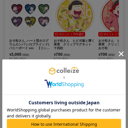
ポイント + 75%還元
ポイント + 75%還
おそ松さん_ハート型ホログ
おそ松さん ヒピポ族と輝く
おそ松さん ヒピポ
ラムカンバッジ(ブラインド)
果実 クリップマグネット
果実 クリップマ
バニーボーイ ver. 【コンプ
十四松
おそ松
リートOPP／６個入り】
3,000
700
700
¥
¥
¥
(税抜)
(税抜)
(税抜)
¥3,300
¥770
¥770
(税込)
(税込)
(税込)
在庫あり
在庫あり
在庫あり
カートに追加
カートに追加
カートに追
ポイント + 75%還元
ポイント + 75%還