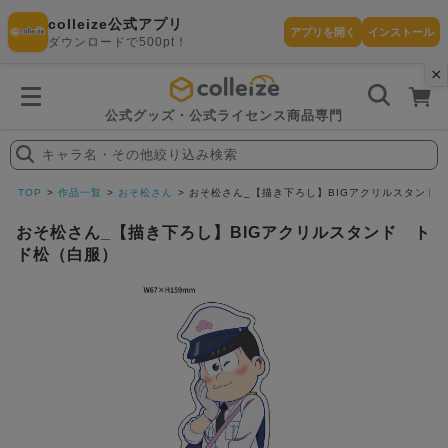
colleize公式アプリ
アプリを開く
インストール
ダウンロードで500pt！
×
書
籍
を
検
索
公式グッズ・公式ライセンス商品専門
す
る
キャラ名・その他絞り込み検索
探
す
TOP
作品一覧
おそ松さん
おそ松さん_【描き下ろし】BIGアクリルスタンド
おそ松さん_【描き下ろし】BIGアクリルスタンド ト
ド松（白服）
カテゴリ
お気に入
作品
ー
り
在庫あり
ランキン
(即納)
セール
グ
商品