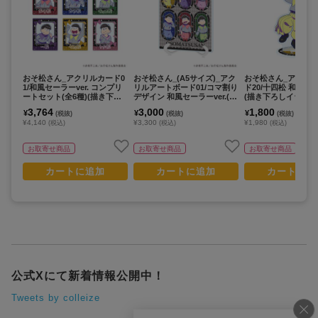
おそ松さん_アクリルカード0
おそ松さん_(A5サイズ)_アク
おそ松さん_アクリ
1/和風セーラーver. コンプリ
リルアートボード01/コマ割り
ド20/十四松 和風セー
ートセット(全6種)(描き下ろ
デザイン 和風セーラーver.(描
(描き下ろしイラスト
しイラスト)【コンプリートセ
き下ろしイラスト)
3,764
3,000
1,800
¥
¥
¥
(税抜)
(税抜)
(税抜)
ット/6個入り】
¥4,140
¥3,300
¥1,980
(税込)
(税込)
(税込)
お取寄せ商品
お取寄せ商品
お取寄せ商品
カートに追加
カートに追加
カートに追
公式Xにて新着情報公開中！
Tweets by colleize