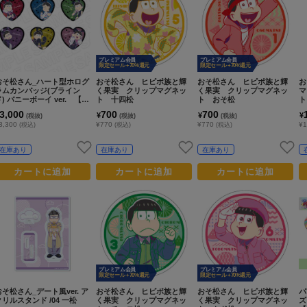
プレミアム会員
プレミアム会員
限定セール +70%還元
限定セール +70%還元
おそ松さん_ハート型ホログ
おそ松さん ヒピポ族と輝
おそ松さん ヒピポ族と輝
お
ラムカンバッジ(ブライン
く果実 クリップマグネッ
く果実 クリップマグネッ
マ
ド) バニーボーイ ver. 【コ
ト 十四松
ト おそ松
ト
ンプリートOPP／６個入
3,000
700
700
¥
¥
¥
(税抜)
(税抜)
(税抜)
り】
3,300
¥770
¥770
¥1
(税込)
(税込)
(税込)
在庫あり
在庫あり
在庫あり
カートに追加
カートに追加
カートに追加
プレミアム会員
プレミアム会員
限定セール +70%還元
限定セール +70%還元
おそ松さん_デート風ver. ア
おそ松さん ヒピポ族と輝
おそ松さん ヒピポ族と輝
パ
クリルスタンド /04 一松
く果実 クリップマグネッ
く果実 クリップマグネッ
ズ