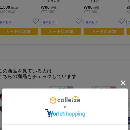
ト チョロ松
ト トド松
【
入
1,500
700
700
¥
¥
¥
(税抜)
(税抜)
(税抜)
1,650
¥770
¥770
¥2
(税込)
(税込)
(税込)
在庫あり
在庫あり
在庫あり
カートに追加
カートに追加
カートに追加
この商品を見ている人は
こちらの商品もチェックしています
プ
限
おそ松さん_ハート型ホログ
おそ松さん_ビビッドライ
おそ松さん_ビビッドライ
お