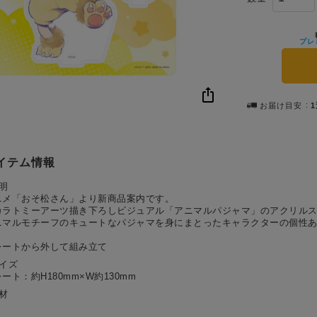
プレ
お届け目安
イテム情報
明
ニメ「おそ松さん」より新商品案内です。
カラトミーアーツ描き下ろしビジュアル「アニマルパジャマ」のアクリル
ニマルモチーフのキュートなパジャマを身にまとったキャラクターの個性
！
レートから外して組み立て
サイズ
ート：約H180mm×W約130mm
材