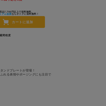
税込7,700円以上で送料無料。
ミアム会員
ならオトクに送料無料！
カートに追加
1週間程度
スタンドプレートが登場！
あふれる表情やポージングにも注目で