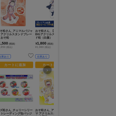
プレミアム会員
限定セール +70%還元
そ松さん_アニマルパジャ
おそ松さん_【描き下ろし】
 アクリルスタンドプレー
BIGアクリルスタンド ト
 おそ松
ド松（白服）
1,500
1,800
¥
(税抜)
(税抜)
,650
¥1,980
(税込)
(税込)
在庫あり
在庫あり
カートに追加
カートに追加
›
ズ松さん_チェリーシリー
おそ松さん_アニマルパジャ
 トレーディング缶バッジ
マ アクリルスタンドプレー