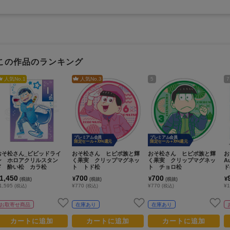
この作品のランキング
人気No.
1
人気No.
3
5
7
プレミアム会員
プレミアム会員
限定セール +70%還元
限定セール +70%還元
おそ松さん_ビビッドライ
おそ松さん ヒピポ族と輝
おそ松さん ヒピポ族と輝
お
ン ホロアクリルスタン
く果実 クリップマグネッ
く果実 クリップマグネッ
A
ド 酔い松 カラ松
ト トド松
ト チョロ松
ド
【
1,450
700
700
¥
¥
¥
(税抜)
(税抜)
(税抜)
1,595
¥770
¥770
¥1
(税込)
(税込)
(税込)
お取寄せ商品
在庫あり
在庫あり
カートに追加
カートに追加
カートに追加