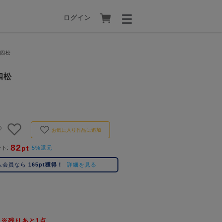
ログイン
十四松
四松
)
お気に入り作品に追加
82
pt
ント
5%還元
ム会員なら
165pt獲得！
詳細を見る
※残りあと1点