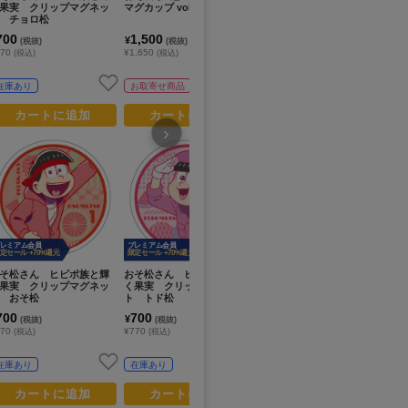
果実 クリップマグネッ
マグカップ vol.2
スコットフィギュア【BOX
ー
 チョロ松
／6個入り】
700
1,500
5,400
1
¥
¥
¥
(税抜)
(税抜)
(税抜)
770
¥1,650
¥5,940
¥1
(税込)
(税込)
(税込)
在庫あり
お取寄せ商品
お取寄せ商品
カートに追加
カートに追加
カートに追加
›
レミアム会員
プレミアム会員
定セール +70%還元
限定セール +70%還元
そ松さん ヒピポ族と輝
おそ松さん ヒピポ族と輝
おそ松さん_Botania ランチ
お
果実 クリップマグネッ
く果実 クリップマグネッ
トートバッグ
オ
 おそ松
ト トド松
700
700
1,980
8
¥
¥
¥
(税抜)
(税抜)
(税抜)
770
¥770
¥2,178
¥8
(税込)
(税込)
(税込)
在庫あり
在庫あり
お取寄せ商品
カートに追加
カートに追加
カートに追加