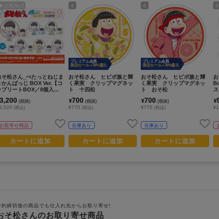
人気No.
2
4
6
8
プレミアム会員
プレミアム会員
限定セール +70%還元
限定セール +70%還元
おそ松さん_ぺたっとねじま
おそ松さん ヒピポ族と輝
おそ松さん ヒピポ族と輝
お
きかんばっじ BOX Ver.【コ
く果実 クリップマグネッ
く果実 クリップマグネッ
B
ンプリートBOX／8個入
ト 十四松
ト おそ松
ス
り】
プ
3,200
700
700
¥
¥
¥
(税抜)
(税抜)
(税抜)
3,520
¥770
¥770
¥1
(税込)
(税込)
(税込)
お取寄せ商品
在庫あり
在庫あり
カートに追加
カートに追加
カートに追加
予約締切後の商品でも仕入れ先からお取り寄せ!
おそ松さんのお取り寄せ商品