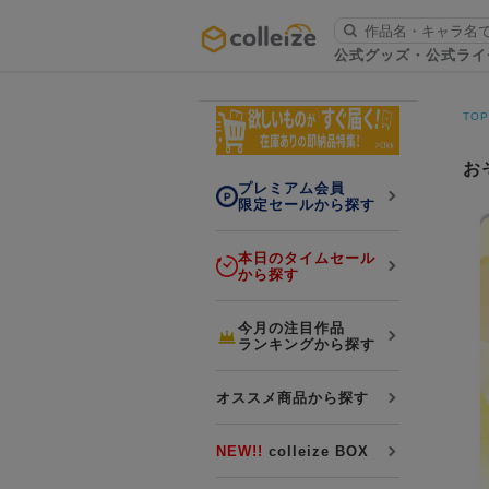
ログイン・会員登録
公式グッズ・公式ライ
お知らせ
TO
初回アプリ利用限定！500ptプレ
詳細
ゼント
お
プレミアム会員
限定セールから探す
本日のタイムセール
から探す
LINE連携
今月の注目作品
ランキングから探す
よくある質問
colleize 便利な4つのサービス
オススメ商品から探す
「お取寄せ商品」と「お取寄せ手数料」
colleizeランク・ポイントについて
NEW!!
colleize BOX
colleize Payについて