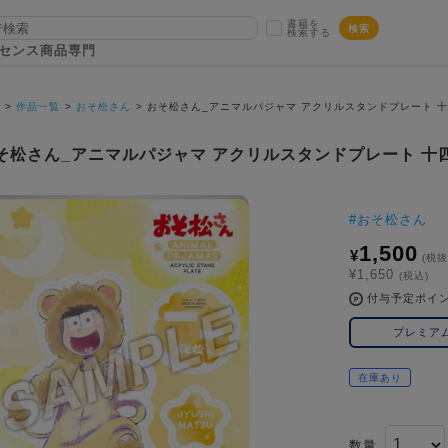
書籍を
検索
検索する
センス商品専門
P
作品一覧
おそ松さん
おそ松さん_アニマルパジャマ アクリルスタンドプレート 
そ松さん_アニマルパジャマ アクリルスタンドプレート 十
#
おそ松さん
1,500
¥
(税抜
¥1,650
(税込)
付与予定ポイ
プレミア
在庫あり
数量