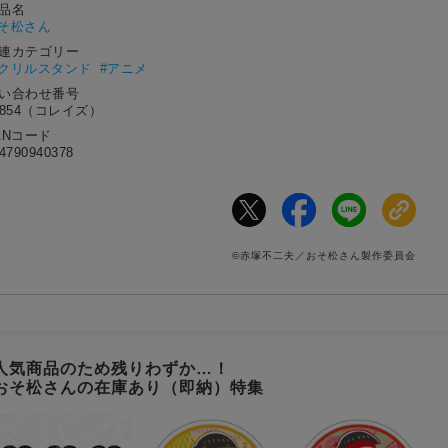
作品名
そ松さん
関連カテゴリー
アクリルスタンド
#アニメ
問い合わせ番号
7854（コレイズ）
ANコード
4790940378
©赤塚不二夫／おそ松さん製作委員会
人気商品のため残りわずか…！
おそ松さんの在庫あり（即納）特集