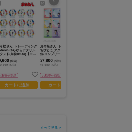
›
10
12
14
そ松さん_トレーディング
おそ松さん_トレーディング
おそ松さん_トレーディング
お
otania ゆらゆらアクリル
ちびとこ アクリルカード(単
場面写イラストカード(単位/
缶
タンド(単位/BOX)【コン
位/コンプリートBOX)【BO
コンプリートBOX)【BOX/2
B
リートBOX/12個入り】
X／12個入り】
4個入り】
9,600
7,800
6,000
5
¥
¥
¥
(税抜)
(税抜)
(税抜)
0,560
¥8,580
¥6,600
¥5
(税込)
(税込)
(税込)
お取寄せ商品
お取寄せ商品
お取寄せ商品
カートに追加
カートに追加
カートに追加
すべて見る >