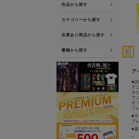
プレミアム会員について
作品から探す
友達紹介キャンペーン
カテゴリーから探す
公式Xをフォローする
在庫あり商品から探す
書籍から探す
ア
■説
ア
タ
ア
す
プ
■
プレ
■素
_