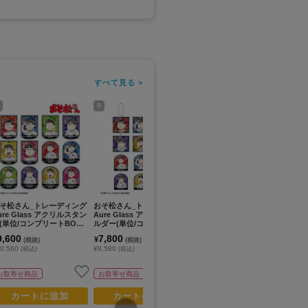
すべて見る >
9
11
13
そ松さん_トレーディング
おそ松さん_トレーディング
おそ松さん_トレーディング
お
ure Glass アクリルスタン
Aure Glass アクリルキーホ
Botania アクリルカード(単
Au
(単位/コンプリートBOX)
ルダー(単位/コンプリートB
位/BOX)【コンプリートBO
コ
BOX/12個入り】
OX)【BOX/12個入り】
X/12個入り】
2
9,600
7,800
7,800
5
¥
¥
¥
(税抜)
(税抜)
(税抜)
0,560
¥8,580
¥8,580
¥5
(税込)
(税込)
(税込)
お取寄せ商品
お取寄せ商品
お取寄せ商品
カートに追加
カートに追加
カートに追加