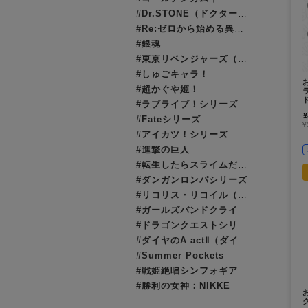
#Dr.STONE（ドクターストーン）
#Re:ゼロから始める異世界生活（リゼロ）
#銀魂
#東京リベンジャーズ（東リベ）
#しゅごキャラ！
#超かぐや姫！
#ラブライブ！シリーズ
¥
#Fateシリーズ
¥
#アイカツ！シリーズ
#進撃の巨人
#転生したらスライムだった件（転スラ）
#ダンガンロンパシリーズ
#リコリス・リコイル（リコリコ）
#ガールズバンドクライ
#ドラゴンクエストシリーズ（ドラクエ）
#ダイヤのA actⅡ（ダイヤのエース）
#Summer Pockets
#戦姫絶唱シンフォギア
#勝利の女神：NIKKE