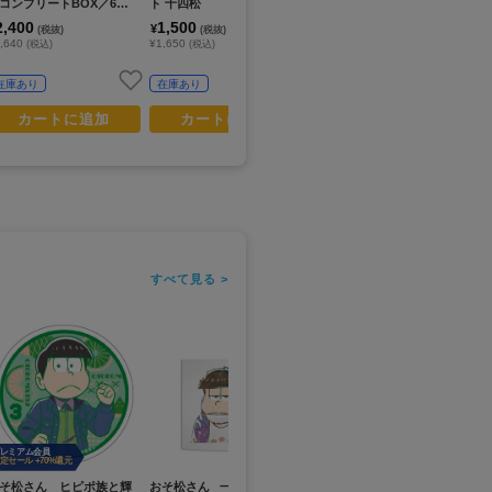
コンプリートBOX／6個
ト 十四松
り】
2,400
1,500
¥
(税抜)
(税抜)
,640
¥1,650
(税込)
(税込)
在庫あり
在庫あり
カートに追加
カートに追加
すべて見る >
レミアム会員
定セール +70%還元
そ松さん ヒピポ族と輝
おそ松さん_ 一松 Ani-Art
おそ松さん_にょきんと マ
お