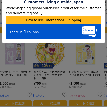
ラムカンバッジ(ブライン
ン ホロアクリルスタン
ン ホロアクリルスタン
く
ド) バニーボーイ ver. 【コ
ド 酔い松 カラ松
ド 酔い松 一松
ト
ンプリートOPP／６個入
3,000
1,450
1,450
¥
¥
¥
(税抜)
(税抜)
(税抜)
り】
3,300
¥1,595
¥1,595
¥
(税込)
(税込)
(税込)
在庫あり
お取寄せ商品
お取寄せ商品
カートに追加
カートに追加
カートに追加
プレミアム会員
プ
限定セール +70%還元
限
おそ松さん_デート風ver. ア
おそ松さん ヒピポ族と輝
おそ松さん_デート風ver. ア
お
クリルスタンド /04 一松
く果実 クリップマグネッ
クリルスタンド /05 十四松
く
ト 十四松
ト
1,500
700
1,500
¥
¥
¥
(税抜)
(税抜)
(税抜)
1,650
¥770
¥1,650
¥
(税込)
(税込)
(税込)
在庫あり
在庫あり
お取寄せ商品
カートに追加
カートに追加
カートに追加