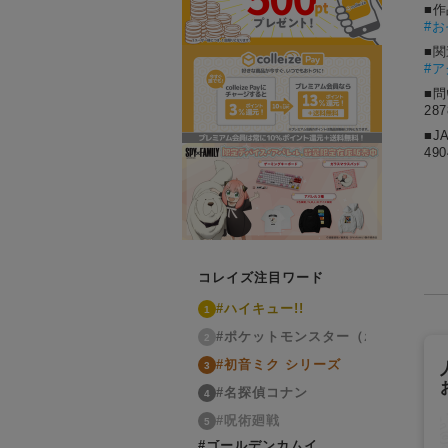
■
#
お
■
#
■
28
■J
490
コレイズ注目ワード
#ハイキュー!!
1
#ポケットモンスター（ポケモン）
2
#初音ミク シリーズ
3
#名探偵コナン
4
#呪術廻戦
5
#ゴールデンカムイ