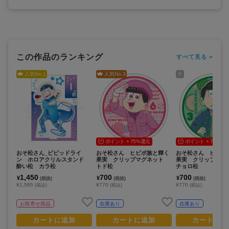
この作品のランキング
すべて見る >
人気No.
1
人気No.
3
5
ポイント + 75%還元
ポイント + 75%還
おそ松さん_ビビッドライ
おそ松さん ヒピポ族と輝く
おそ松さん ヒピポ
ン ホロアクリルスタンド
果実 クリップマグネット
果実 クリップマ
酔い松 カラ松
トド松
チョロ松
1,450
700
700
¥
¥
¥
(税抜)
(税抜)
(税抜)
¥1,595
¥770
¥770
(税込)
(税込)
(税込)
お取寄せ商品
在庫あり
在庫あり
カートに追加
カートに追加
カートに追