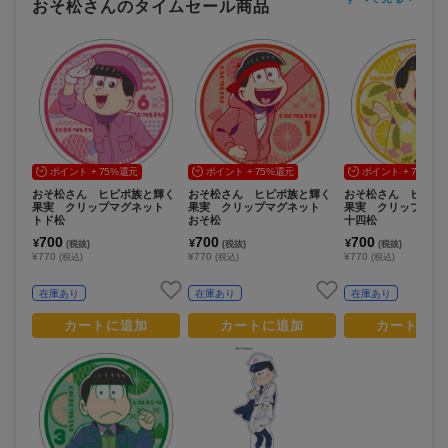
おそ松さんのタイムセール商品
ポイント + 75%還元
ポイント + 75%還元
ポイント + 75%還
おそ松さん ヒピポ族と輝く
おそ松さん ヒピポ族と輝く
おそ松さん ヒピポ
果実 クリップマグネット
果実 クリップマグネット
果実 クリップマ
トド松
おそ松
十四松
700
700
700
¥
¥
¥
(税抜)
(税抜)
(税抜)
¥770
¥770
¥770
(税込)
(税込)
(税込)
在庫あり
在庫あり
在庫あり
カートに追加
カートに追加
カートに追