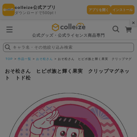
colleize公式アプリ
アプリを開く
インストール
ダウンロードで500pt！
×
書
籍
を
検
索
公式グッズ・公式ライセンス商品専門
す
る
キャラ名・その他絞り込み検索
探
す
TOP
作品一覧
おそ松さん
おそ松さん ヒピポ族と輝く果実 クリップマグネ
おそ松さん ヒピポ族と輝く果実 クリップマグネッ
ト トド松
カテゴリ
お気に入
作品
ー
り
在庫あり
ランキン
(即納)
セール
グ
商品