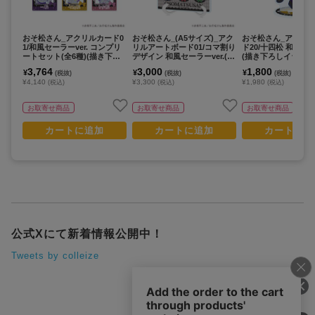
おそ松さん_アクリルカード0
おそ松さん_(A5サイズ)_アク
おそ松さん_アクリ
1/和風セーラーver. コンプリ
リルアートボード01/コマ割り
ド20/十四松 和風セー
ートセット(全6種)(描き下ろ
デザイン 和風セーラーver.(描
(描き下ろしイラスト
しイラスト)【コンプリートセ
き下ろしイラスト)
3,764
3,000
1,800
¥
¥
¥
(税抜)
(税抜)
(税抜)
ット/6個入り】
¥4,140
¥3,300
¥1,980
(税込)
(税込)
(税込)
お取寄せ商品
お取寄せ商品
お取寄せ商品
カートに追加
カートに追加
カートに追
公式Xにて新着情報公開中！
Tweets by colleize