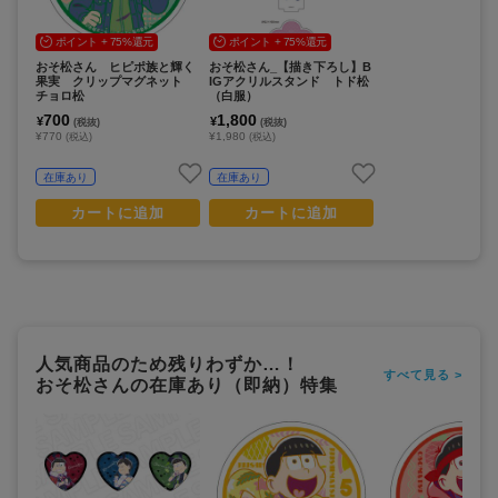
ポイント + 75%還元
ポイント + 75%還元
おそ松さん ヒピポ族と輝く
おそ松さん_【描き下ろし】B
果実 クリップマグネット
IGアクリルスタンド トド松
チョロ松
（白服）
700
1,800
¥
¥
(税抜)
(税抜)
¥770
¥1,980
(税込)
(税込)
在庫あり
在庫あり
カートに追加
カートに追加
人気商品のため残りわずか…！
すべて見る >
おそ松さんの在庫あり（即納）特集