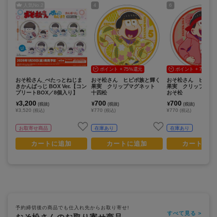
人気No.
2
4
6
ポイント + 75%還元
ポイント + 75%還
おそ松さん_ぺたっとねじま
おそ松さん ヒピポ族と輝く
おそ松さん ヒピポ
きかんばっじ BOX Ver.【コン
果実 クリップマグネット
果実 クリップマ
プリートBOX／8個入り】
十四松
おそ松
3,200
700
700
¥
¥
¥
(税抜)
(税抜)
(税抜)
¥3,520
¥770
¥770
(税込)
(税込)
(税込)
お取寄せ商品
在庫あり
在庫あり
カートに追加
カートに追加
カートに追
予約締切後の商品でも仕入れ先からお取り寄せ!
すべて見る >