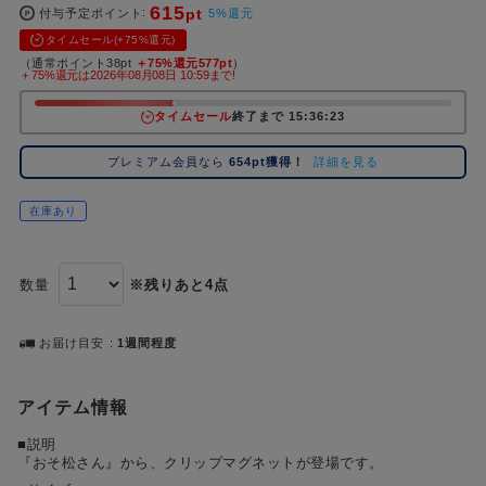
615
pt
コ
付与予定ポイント
5%還元
レ
タイムセール(+75%還元)
イ
（通常ポイント38pt
＋75%還元577pt
）
＋75%還元は2026年08月08日 10:59まで!
ズ
注
タイムセール
終了まで 15:36:22
目
キ
プレミアム会員なら
654pt獲得！
詳細を見る
ー
ワ
在庫あり
ー
ド
数量
※残りあと4点
#ポケットモンスター（ポケモン）
#名探偵コナン
#Dr.STONE（ドクターストーン）
#超
1位
4位
#ハイキュー!!
#呪術廻戦
#Re:ゼロから始める異世界生活（リゼロ）
#進
2位
5位
お届け目安
1週間程度
#初音ミク シリーズ
#ゴールデンカムイ
#東京リベンジャーズ（東リベ）
3位
アイテム情報
■説明
『おそ松さん』から、クリップマグネットが登場です。