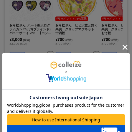
ポイント + 75%還元
ポイント + 75%還
おそ松さん_ハート型ホログ
おそ松さん ヒピポ族と輝く
おそ松さん ヒピポ
ラムカンバッジ(ブラインド)
果実 クリップマグネット
果実 クリップマ
バニーボーイ ver. 【コンプ
十四松
おそ松
リートOPP／６個入り】
3,000
700
700
¥
¥
¥
(税抜)
(税抜)
(税抜)
¥3,300
¥770
¥770
(税込)
(税込)
(税込)
在庫あり
在庫あり
在庫あり
カートに追加
カートに追加
カートに追
ポイント + 75%還元
ポイント + 75%還
おそ松さん_デート風ver. アク
おそ松さん ヒピポ族と輝く
おそ松さん ヒピポ
リルスタンド /04 一松
果実 クリップマグネット
果実 クリップマ
チョロ松
トド松
1,500
700
700