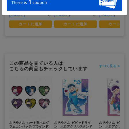
¥
¥
¥
(税抜)
(税抜)
(税抜)
¥1,650
¥770
¥770
(税込)
(税込)
(税込)
在庫あり
在庫あり
在庫あり
カートに追加
カートに追加
カートに追
この商品を見ている人は
すべて見る >
こちらの商品もチェックしています
おそ松さん_ハート型ホログ
おそ松さん_ビビッドライ
おそ松さん_ビビッ
ラムカンバッジ(ブラインド)
ン ホロアクリルスタンド
ン ホロアクリル