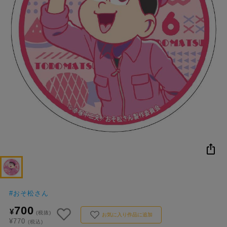
NEW
おすすめ
colleize B
書籍
商品
OX
#
おそ松さん
700
¥
(税抜)
お気に入り作品に追加
¥770
(税込)