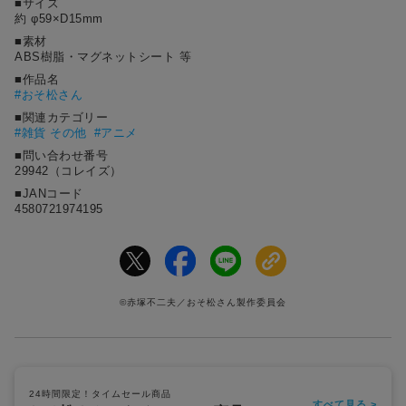
■サイズ
約 φ59×D15mm
■素材
ABS樹脂・マグネットシート 等
■作品名
#
おそ松さん
■関連カテゴリー
#雑貨 その他
#アニメ
■問い合わせ番号
29942（コレイズ）
■JANコード
4580721974195
©赤塚不二夫／おそ松さん製作委員会
24時間限定！タイムセール商品
すべて見る >