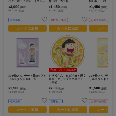
バニーボーイ ver. 【コンプ
酔い松 カラ松
酔い松 一松
リートOPP／６個入り】
3,000
1,450
1,450
¥
¥
¥
(税抜)
(税抜)
(税抜)
¥3,300
¥1,595
¥1,595
(税込)
(税込)
(税込)
在庫あり
お取寄せ商品
お取寄せ商品
カートに追加
カートに追加
カートに追
ポイント + 75%還元
おそ松さん_デート風ver. アク
おそ松さん ヒピポ族と輝く
おそ松さん_デート風v
リルスタンド /04 一松
果実 クリップマグネット
リルスタンド /05 十
十四松
1,500
700
1,500
¥
¥
¥
(税抜)
(税抜)
(税抜)
¥1,650
¥770
¥1,650
(税込)
(税込)
(税込)
在庫あり
在庫あり
お取寄せ商品
カートに追加
カートに追加
カートに追