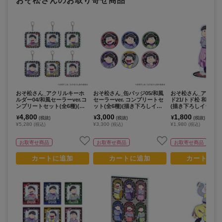
おそ松さんのお取り寄せ商品
おそ松さん_アクリルキーホ
おそ松さん_缶バッジ05/和風
おそ松さん_アクリ
ルダー04/和風セーラーver.コ
セーラーver. コンプリートセ
ド21/トド松 和風セー
ンプリートセット(全6種)(描
ット(全6種)(描き下ろしイラ
(描き下ろしイラスト
き下ろしイラスト)【コンプリ
スト)【コンプリートセット/6
4,800
3,000
1,800
¥
¥
¥
(税抜)
(税抜)
(税抜)
ートセット/6個入り】
個入り】
¥5,280
¥3,300
¥1,980
(税込)
(税込)
(税込)
お取寄せ商品
お取寄せ商品
お取寄せ商品
カートに追加
カートに追加
カートに追