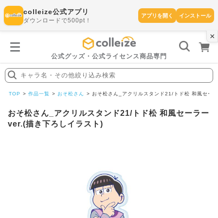
colleize公式アプリ
アプリを開く
インストール
ダウンロードで500pt！
×
書
籍
を
検
索
公式グッズ・公式ライセンス商品専門
す
る
キャラ名・その他絞り込み検索
探
す
TOP
作品一覧
おそ松さん
おそ松さん_アクリルスタンド21/トド松 和風セーラー
おそ松さん_アクリルスタンド21/トド松 和風セーラー
ver.(描き下ろしイラスト)
カテゴリ
お気に入
作品
ー
り
在庫あり
ランキン
(即納)
セール
グ
商品