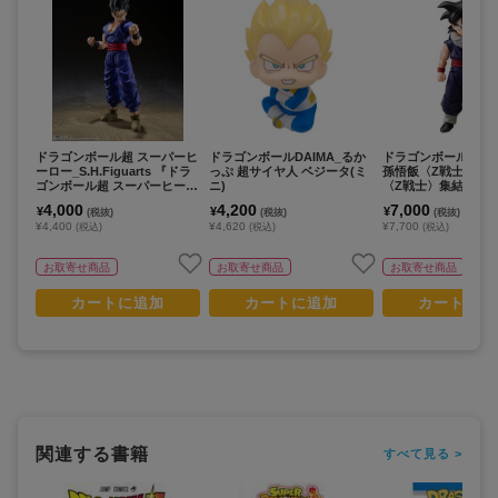
ドラゴンボール超 スーパーヒ
ドラゴンボールDAIMA_るか
ドラゴンボール_S.H.Fi
ーロー_S.H.Figuarts 『ドラ
っぷ 超サイヤ人 ベジータ(ミ
孫悟飯〈Z戦士〉（
ゴンボール超 スーパーヒーロ
ニ)
〈Z戦士〉集結台座
ー』 アルティメット悟飯 SU
4,000
4,200
7,000
¥
¥
¥
(税抜)
(税抜)
(税抜)
PER HERO（再販版）
¥4,400
¥4,620
¥7,700
(税込)
(税込)
(税込)
お取寄せ商品
お取寄せ商品
お取寄せ商品
カートに追加
カートに追加
カートに追
関連する書籍
すべて見る >