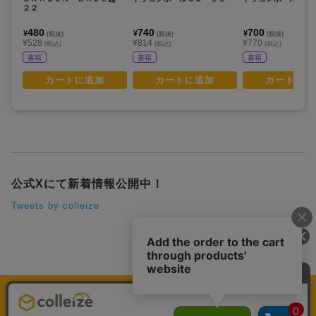
２２
480
740
700
¥
¥
¥
(税抜)
(税抜)
(税抜)
¥528
¥814
¥770
(税込)
(税込)
(税込)
書籍
書籍
書籍
カートに追加
カートに追加
カートに追
公式Xにて新着情報公開中！
Tweets by colleize
運営会社
個人情報保護方針
利用規約
プレミアム会員規約
colleize Pay利用規約
特定商取引法に基づく表示
よくある質問