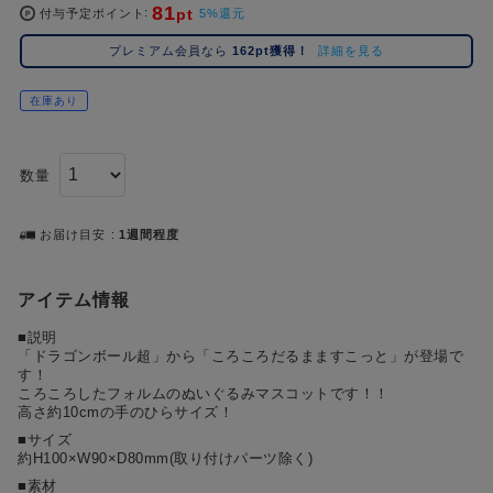
81
pt
コ
付与予定ポイント
5%還元
レ
プレミアム会員なら
162pt獲得！
詳細を見る
イ
ズ
在庫あり
注
目
キ
数量
ー
ワ
ー
お届け目安
1週間程度
ド
アイテム情報
#ポケットモンスター（ポケモン）
#名探偵コナン
#Dr.STONE（ドクターストーン）
1位
4位
■説明
#ハイキュー!!
#呪術廻戦
#進撃の巨人
#超
2位
5位
「ドラゴンボール超」から「ころころだるまますこっと」が登場で
す！
#初音ミク シリーズ
#ゴールデンカムイ
#東京リベンジャーズ（東リベ）
3位
ころころしたフォルムのぬいぐるみマスコットです！！
高さ約10cmの手のひらサイズ！
■サイズ
約H100×W90×D80mm(取り付けパーツ除く)
■素材