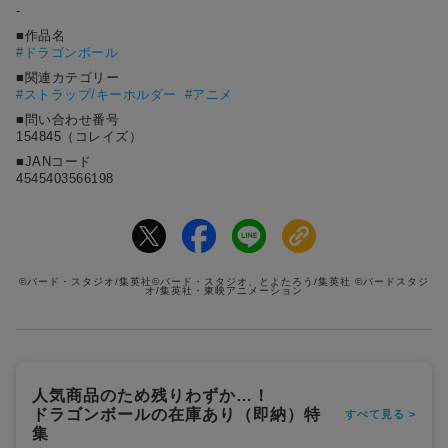
-
■作品名
#
ドラゴンボール
■関連カテゴリー
#ストラップ/キーホルダー
#アニメ
■問い合わせ番号
154845（コレイズ）
■JANコード
4545403566198
©バード・スタジオ/集英社©バード・スタジオ、とよたろう/集英社 ©バードスタジ
オ/集英社・東映アニメーション
人気商品のため残りわずか…！
ドラゴンボールの在庫あり（即納）特
すべて見る >
集