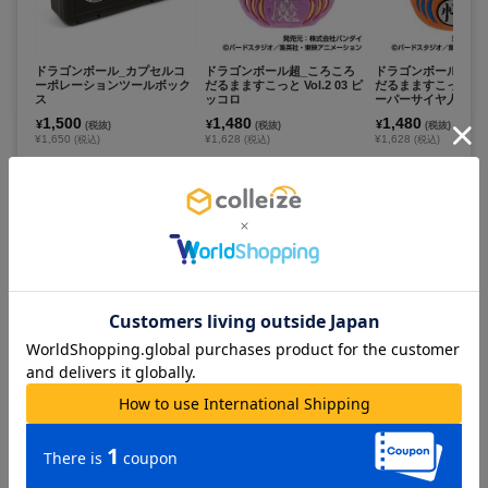
ドラゴンボール_カプセルコ
ドラゴンボール超_ころころ
ドラゴンボール超_
ーポレーションツールボック
だるまますこっと Vol.2 03 ピ
だるまますこっと Vol.
ス
ッコロ
ーパーサイヤ人孫悟
1,500
1,480
1,480
¥
¥
¥
(税抜)
(税抜)
(税抜)
¥1,650
¥1,628
¥1,628
(税込)
(税込)
(税込)
お取寄せ商品
在庫あり
在庫あり
カートに追加
カートに追加
カートに追
ドラゴンボール超_ころころ
ドラゴンボール_とびマス
ドラゴンボールZ_S.H.
だるまますこっと Vol.2 02 ベ
【BOX／6個入り】
ts 超サイヤ人孫悟
ジータ
幕開け〉
1,480
5,400
4,000
¥
¥
¥
(税抜)
(税抜)
(税抜)
¥1,628
¥5,940
¥4,400
(税込)
(税込)
(税込)