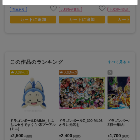
在庫あり
お取寄せ商品
お取寄せ商品
カートに追加
カートに追加
カートに追
この作品のランキング
すべて見る >
人気No.
1
人気No.
3
5
ドラゴンボールDAIMA_もふ
ドラゴンボールZ_300-ML03
ドラゴンボールZ_208
もふ★うでまくら ②プーアル
オラに元気を!
Z戦士集結!
(ミニ)
2,500
2,400
1,700
¥
¥
¥
(税抜)
(税抜)
(税抜)