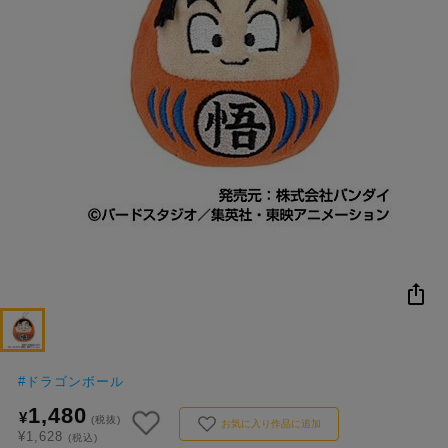
NEW
おすすめ
colleize B
書籍
商品
OX
#
ドラゴンボール
1,480
¥
(税抜)
お気に入り作品に追加
¥1,628
(税込)