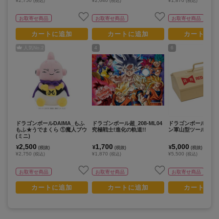
¥2,750
¥2,640
¥1,870
(税込)
(税込)
(税込)
お取寄せ商品
お取寄せ商品
お取寄せ商品
カートに追加
カートに追加
カートに追
人気No.
2
4
6
ドラゴンボールDAIMA_もふ
ドラゴンボール超_208-ML04
ドラゴンボール_レ
もふ★うでまくら ①魔人ブウ
究極戦士!進化の軌道!!
ン軍山型ツールボッ
(ミニ)
2,500
1,700
5,000
¥
¥
¥
(税抜)
(税抜)
(税抜)
¥2,750
¥1,870
¥5,500
(税込)
(税込)
(税込)
お取寄せ商品
お取寄せ商品
お取寄せ商品
カートに追加
カートに追加
カートに追