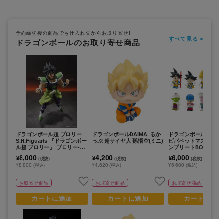
予約締切後の商品でも仕入れ先からお取り寄せ!
すべて見る >
ドラゴンボールのお取り寄せ商品
ドラゴンボール超 ブロリー_
ドラゴンボールDAIMA_るか
ドラゴンボールDAIM
S.H.Figuarts 『ドラゴンボー
っぷ 超サイヤ人 孫悟空(ミニ)
ビパペットマスコッ
ル超 ブロリー』 ブロリー-超-
ンプリートBOX／1
（再販版）
8,000
4,200
6,000
¥
¥
¥
(税抜)
(税抜)
(税抜)
¥8,800
¥4,620
¥6,600
(税込)
(税込)
(税込)
お取寄せ商品
お取寄せ商品
お取寄せ商品
カートに追加
カートに追加
カートに追