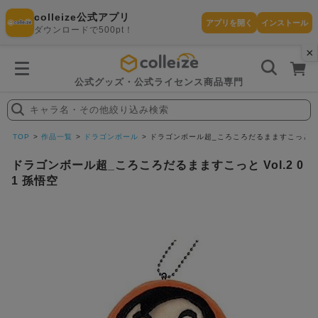
colleize公式アプリ
アプリを開く
インストール
ダウンロードで500pt！
×
書
籍
を
検
索
公式グッズ・公式ライセンス商品専門
す
る
キャラ名・その他絞り込み検索
探
す
TOP
作品一覧
ドラゴンボール
ドラゴンボール超_ころころだるまますこっと Vol
ドラゴンボール超_ころころだるまますこっと Vol.2 0
1 孫悟空
カテゴリ
お気に入
作品
ー
り
在庫あり
ランキン
(即納)
セール
グ
商品