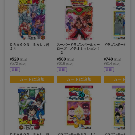
ＤＲＡＧＯＮ ＢＡＬＬ超
スーパードラゴンボールヒー
ドラゴンボールＳＤ
２４
ローズ メテオミッション！
２
520
560
740
¥
¥
¥
(税抜)
(税抜)
(税抜)
¥572
¥616
¥814
(税込)
(税込)
(税込)
書籍
書籍
書籍
カートに追加
カートに追加
カートに追
ＤＲＡＧＯＮ ＢＡＬＬ超
ドラゴンボールＳＤ １１
ドラゴンボールＳＤ