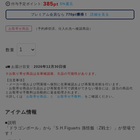
385
pt
コ
付与予定ポイント
5%還元
レ
プレミアム会員なら
770pt獲得！
詳細を見る
イ
ズ
お取寄せ商品
（予約締切済。仕入れ先へ確認商品）
注
目
キ
数量
ー
ワ
ー
お届け目安
2026年12月30日頃
ド
※お取り寄せ商品は在庫確認後、欠品の可能性があります。
【注意事項】
・メーカー様および問屋様へ個別に在庫確認および再製造依頼を行います。
#ポケットモンスター（ポケモン）
#名探偵コナン
#Dr.STONE（ドクターストーン）
#超
1位
4位
・お取寄せ商品が欠品および再製造不可で調達ができない場合には、該当の商品代
とお取寄せ手数料は自動的に返金処理されます。
#ハイキュー!!
#呪術廻戦
#Re:ゼロから始める異世界生活（リゼロ）
#進
※詳しくは
「お取寄せ商品」と「お取寄せ手数料」
をご確認ください。
2位
5位
#初音ミク シリーズ
#ゴールデンカムイ
#東京リベンジャーズ（東リベ）
3位
アイテム情報
■説明
「ドラゴンボール」から「S.H.Figuarts 孫悟飯〈Z戦士〉」が登場で
す！