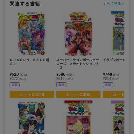
関連する書籍
すべて見る >
ＤＲＡＧＯＮ ＢＡＬＬ超
スーパードラゴンボールヒー
ドラゴンボールＳＤ
２４
ローズ メテオミッション！
２
520
560
740
¥
¥
¥
(税抜)
(税抜)
(税抜)
¥572
¥616
¥814
(税込)
(税込)
(税込)
書籍
書籍
書籍
カートに追加
カートに追加
カートに追