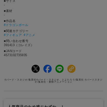
■サイズ
‐
■素材
‐
■作品名
#
ドラゴンボール
■関連カテゴリー
#フィギュア
#アニメ
■問い合わせ番号
391413（コレイズ）
■JANコード
4573102735935
©バード・スタジオ/集英社©バード・スタジオ、とよたろう/集英社 ©バードスタジ
オ/集英社・東映アニメーション
人気商品のため残りわずか…！