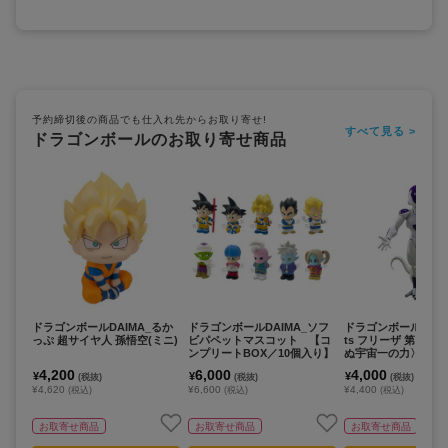
予約締切後の商品でも仕入れ先からお取り寄せ!
すべて見る >
ドラゴンボールのお取り寄せ商品
ドラゴンボールDAIMA_るか
ドラゴンボールDAIMA_ソフ
ドラゴンボールZ_S.H.
っぷ 超サイヤ人 孫悟空(ミニ)
ビパペットマスコット 【コ
ts フリーザ 第四形
ンプリートBOX／10個入り】
ぬ宇宙一の力〉
4,200
6,000
4,000
¥
¥
¥
(税抜)
(税抜)
(税抜)
¥4,620
¥6,600
¥4,400
(税込)
(税込)
(税込)
お取寄せ商品
お取寄せ商品
お取寄せ商品