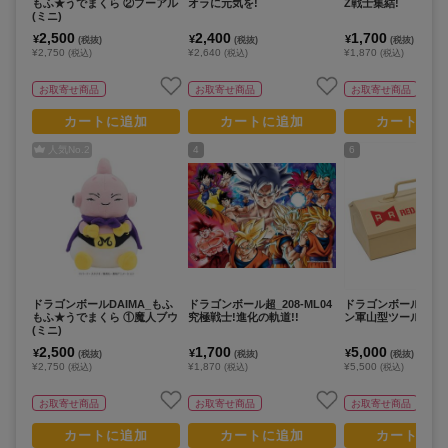
もふ★うでまくら ②プーアル
オラに元気を!
Z戦士集結!
(ミニ)
2,500
2,400
1,700
¥
¥
¥
(税抜)
(税抜)
(税抜)
¥2,750
¥2,640
¥1,870
(税込)
(税込)
(税込)
お取寄せ商品
お取寄せ商品
お取寄せ商品
カートに追加
カートに追加
カートに追
人気No.
2
4
6
ドラゴンボールDAIMA_もふ
ドラゴンボール超_208-ML04
ドラゴンボール_レ
もふ★うでまくら ①魔人ブウ
究極戦士!進化の軌道!!
ン軍山型ツールボッ
(ミニ)
2,500
1,700
5,000
¥
¥
¥
(税抜)
(税抜)
(税抜)
¥2,750
¥1,870
¥5,500
(税込)
(税込)
(税込)
お取寄せ商品
お取寄せ商品
お取寄せ商品
カートに追加
カートに追加
カートに追