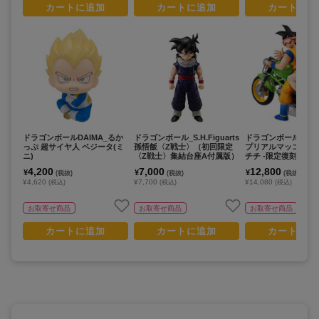
カートに追加
カートに追加
カートに追
ドラゴンボールDAIMA_るか
ドラゴンボール_S.H.Figuarts
ドラゴンボールZ_デ
っぷ 超サイヤ人 ベジータ(ミ
孫悟飯〈Z戦士〉（初回限定
プリアルマッコイ 05
ニ)
〈Z戦士〉集結台座A付属版）
チチ -限定復刻仕様版
4,200
7,000
12,800
¥
¥
¥
(税抜)
(税抜)
(税抜)
¥4,620
¥7,700
¥14,080
(税込)
(税込)
(税込)
お取寄せ商品
お取寄せ商品
お取寄せ商品
カートに追加
カートに追加
カートに追