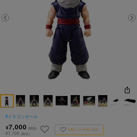
NEW
おすすめ
colleize B
書籍
商品
OX
#
ドラゴンボール
7,000
¥
(税抜)
お気に入り作品に追加
¥7,700
(税込)