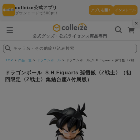
colleize公式アプリ
アプリを開く
インストール
ダウンロードで500pt！
×
書
籍
を
検
索
公式グッズ・公式ライセンス商品専門
す
る
キャラ名・その他絞り込み検索
探
す
TOP
作品一覧
ドラゴンボール
ドラゴンボール_S.H.Figuarts 孫悟飯〈
ドラゴンボール_S.H.Figuarts 孫悟飯〈Z戦士〉（初
回限定〈Z戦士〉集結台座A付属版）
カテゴリ
お気に入
作品
ー
り
在庫あり
ランキン
(即納)
セール
グ
商品