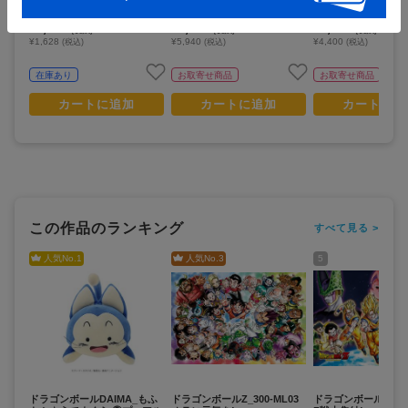
ジータ
幕開け〉
1,480
5,400
4,000
¥
¥
¥
(税抜)
(税抜)
(税抜)
¥1,628
¥5,940
¥4,400
(税込)
(税込)
(税込)
在庫あり
お取寄せ商品
お取寄せ商品
カートに追加
カートに追加
カートに追
この作品のランキング
すべて見る >
人気No.
1
人気No.
3
5
ドラゴンボールDAIMA_もふ
ドラゴンボールZ_300-ML03
ドラゴンボールZ_208