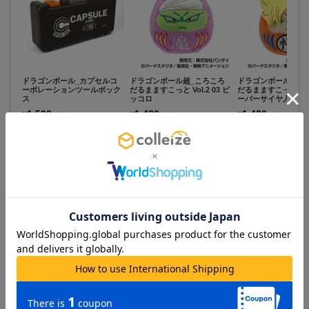
ドラゴンボール_カプセルコ
ドラゴンボール超_ころころ
ドラゴンボール超_
ーポレーションツールボック
だるまますこっと Vol.2 03 ピ
だるまますこっと Vol.
ス
ッコロ
ーパーサイヤ人孫悟
1,500
1,480
1,480
¥
¥
¥
(税抜)
(税抜)
(税抜)
¥1,650
¥1,628
¥1,628
(税込)
(税込)
(税込)
お取寄せ商品
在庫あり
在庫あり
カートに追加
カートに追加
カートに追
ドラゴンボール超_ころころ
ドラゴンボール_とびマス
ドラゴンボールZ_S.H.
だるまますこっと Vol.2 02 ベ
【BOX／6個入り】
ts 超サイヤ人孫悟