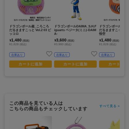
ドラゴンボール超_ころころ
ドラゴンボールDAIMA_S.H.F
ドラゴンボール超_
だるまますこっと Vol.2 03 ピ
iguarts ベジータ(ミニ)-DAIM
だるまますこっと Vol.
ッコロ
A-
悟空
1,480
3,600
1,480
¥
¥
¥
(税抜)
(税抜)
(税抜)
¥1,628
¥3,960
¥1,628
(税込)
(税込)
(税込)
在庫あり
在庫あり
在庫あり
カートに追加
カートに追加
カートに追
この商品を見ている人は
すべて見る >
こちらの商品もチェックしています