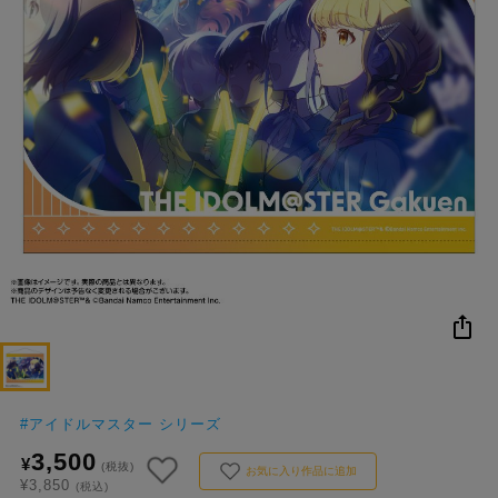
NEW
おすすめ
colleize B
書籍
商品
OX
#
アイドルマスター シリーズ
3,500
¥
(税抜)
お気に入り作品に追加
¥3,850
(税込)