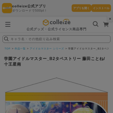
colleize公式アプリ
アプリを開く
インストール
ダウンロードで500pt！
×
書
籍
を
検
索
公式グッズ・公式ライセンス商品専門
す
る
キャラ名・その他絞り込み検索
探
す
TOP
作品一覧
アイドルマスター シリーズ
学園アイドルマスター_B2タペスト
学園アイドルマスター_B2タペストリー 藤田ことね/
十王星南
カテゴリ
お気に入
作品
ー
り
在庫あり
ランキン
(即納)
セール
グ
商品