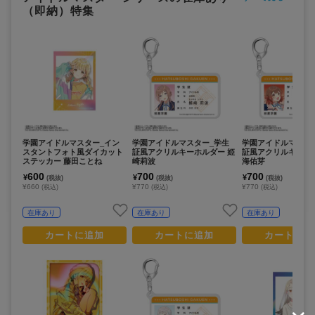
（即納）特集
学園アイドルマスター_イン
学園アイドルマスター_学生
学園アイドルマスタ
スタントフォト風ダイカット
証風アクリルキーホルダー 姫
証風アクリルキーホ
ステッカー 藤田ことね
崎莉波
海佑芽
600
700
700
¥
¥
¥
(税抜)
(税抜)
(税抜)
¥660
¥770
¥770
(税込)
(税込)
(税込)
在庫あり
在庫あり
在庫あり
カートに追加
カートに追加
カートに追