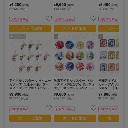
セット／12個入り）
ンプリートセット／1
4,200
9,600
8,400
¥
¥
¥
(税抜)
(税抜)
(税抜)
り）
¥4,620
¥10,560
¥9,240
(税込)
(税込)
(税込)
お取寄せ商品
お取寄せ商品
お取寄せ商品
カートに追加
カートに追加
カートに追
人気No.
2
4
6
アイドルマスター シャイニー
学園アイドルマスター_トレ
学園アイドルマスタ
カラーズ_二連キーホルダー
ーディング担当アイドルジュ
カットアクリルカー
スノーマジックver.（コンプ
エリーカンバッジ vol.2
ション 【コンプリー
リートセット／11個入り）
【コンプリートBOX／12個入
／13パック入り】
9,900
9,600
7,800
¥
¥
¥
(税抜)
(税抜)
(税抜)
り】
¥10,890
¥10,560
¥8,580
(税込)
(税込)
(税込)
お取寄せ商品
お取寄せ商品
お取寄せ商品
カートに追加
カートに追加
カートに追