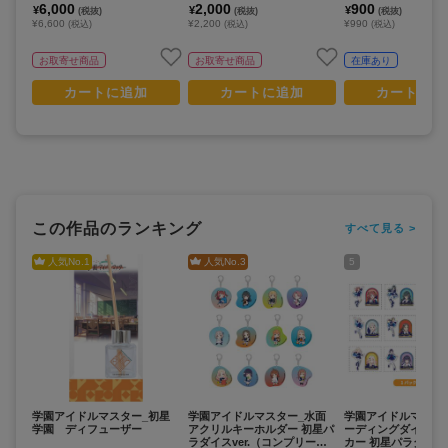
6,000
2,000
900
¥
¥
¥
(税抜)
(税抜)
(税抜)
¥6,600
¥2,200
¥990
(税込)
(税込)
(税込)
お取寄せ商品
お取寄せ商品
在庫あり
カートに追加
カートに追加
カートに追
この作品のランキング
すべて見る >
人気No.
1
人気No.
3
5
学園アイドルマスター_初星
学園アイドルマスター_水面
学園アイドルマスタ
学園 ディフューザー
アクリルキーホルダー 初星パ
ーディングダイカッ
ラダイスver.（コンプリート
カー 初星パラダイスv