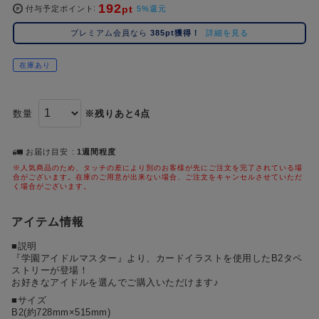
192
pt
コ
付与予定ポイント
5%還元
レ
プレミアム会員なら
385pt獲得！
詳細を見る
イ
ズ
在庫あり
注
目
キ
数量
※残りあと4点
ー
ワ
ー
お届け目安
1週間程度
ド
※人気商品のため、タッチの差により別のお客様が先にご注文を完了されている場
合がございます。在庫のご用意が出来ない場合、ご注文をキャンセルさせていただ
く場合がございます。
#ポケットモンスター（ポケモン）
#名探偵コナン
#Re:ゼロから始める異世界生活（リゼロ）
#超
1位
4位
#ハイキュー!!
#呪術廻戦
#東京リベンジャーズ（東リベ）
#進
アイテム情報
2位
5位
■説明
#初音ミク シリーズ
#ゴールデンカムイ
#Dr.STONE（ドクターストーン）
3位
『学園アイドルマスター』より、カードイラストを使用したB2タペ
ストリーが登場！
お好きなアイドルを選んでご購入いただけます♪
■サイズ
B2(約728mm×515mm)