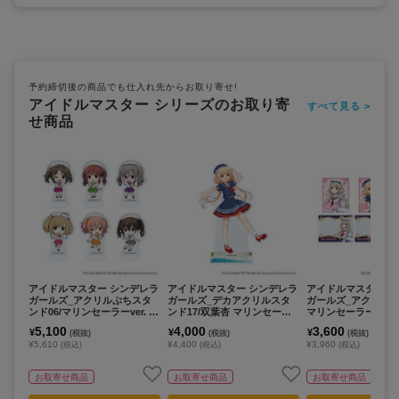
予約締切後の商品でも仕入れ先からお取り寄せ!
アイドルマスター シリーズのお取り寄
すべて見る >
せ商品
アイドルマスター シンデレラ
アイドルマスター シンデレラ
アイドルマスター 
ガールズ_アクリルぷちスタ
ガールズ_デカアクリルスタ
ガールズ_アクリルカ
ンド06/マリンセーラーver. コ
ンド17/双葉杏 マリンセーラ
マリンセーラーver.
ンプリートセット(全6種)(ミ
ーver.(描き下ろしイラスト)
ートセット(全6種)(
5,100
4,000
3,600
¥
¥
¥
(税抜)
(税抜)
(税抜)
ニキャライラスト)【コンプリ
しイラスト)【コン
¥5,610
¥4,400
¥3,960
(税込)
(税込)
(税込)
ートセット/6個入り】
ット/6個入り】
お取寄せ商品
お取寄せ商品
お取寄せ商品