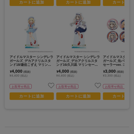
カートに追加
カートに追加
カートに追
アイドルマスター シンデレラ
アイドルマスター シンデレラ
アイドルマスター 
ガールズ_デカアクリルスタ
ガールズ_デカアクリルスタ
ガールズ_缶バッジ2
ンド18/遊佐こずえ マリンセ
ンド16/久川凪 マリンセーラ
セーラーver. コン
ーラーver.(描き下ろしイラス
ーver.(描き下ろしイラスト)
ット(全6種)(描き下
4,000
4,000
3,000
¥
¥
¥
(税抜)
(税抜)
(税抜)
ト)
スト)【コンプリート
¥4,400
¥4,400
¥3,300
(税込)
(税込)
(税込)
個入り】
お取寄せ商品
お取寄せ商品
お取寄せ商品
カートに追加
カートに追加
カートに追