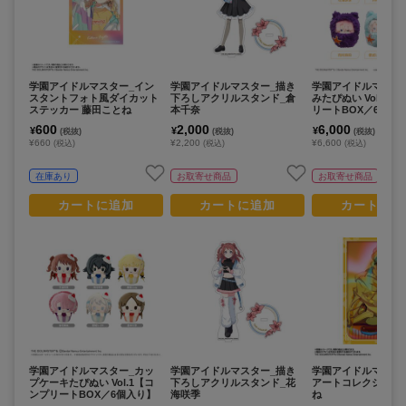
学園アイドルマスター_イン
学園アイドルマスター_描き
学園アイドルマスタ
スタントフォト風ダイカット
下ろしアクリルスタンド_倉
みたぴぬい Vol.1 
ステッカー 藤田ことね
本千奈
リートBOX／6個入
600
2,000
6,000
¥
¥
¥
(税抜)
(税抜)
(税抜)
¥660
¥2,200
¥6,600
(税込)
(税込)
(税込)
在庫あり
お取寄せ商品
お取寄せ商品
カートに追加
カートに追加
カートに追
学園アイドルマスター_カッ
学園アイドルマスター_描き
学園アイドルマスター_I
プケーキたぴぬい Vol.1【コ
下ろしアクリルスタンド_花
アートコレクション
ンプリートBOX／6個入り】
海咲季
ね