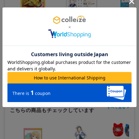
学園アイドルマスター_Illusta
学園アイドルマスター_学生
学園アイドルマスタ
アートコレクション 藤田こと
証風アクリルキーホルダー 葛
スタントフォト風ダ
ね
城リーリヤ
ステッカー 篠澤広
900
700
600
¥
¥
¥
(税抜)
(税抜)
(税抜)
¥990
¥770
¥660
(税込)
(税込)
(税込)
在庫あり
在庫あり
在庫あり
カートに追加
カートに追加
カートに追
この商品を見ている人は
すべて見る >
こちらの商品もチェックしています