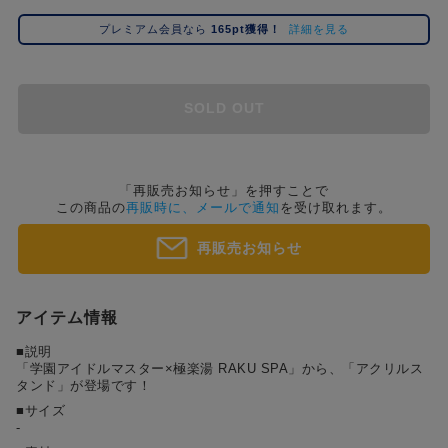
コ
プレミアム会員なら
165pt獲得！
詳細を見る
レ
イ
ズ
注
SOLD OUT
目
キ
ー
ワ
「再販売お知らせ」を押すことで
この商品の
再販時に、メールで通知
を受け取れます。
ー
ド
再販売お知らせ
#ポケットモンスター（ポケモン）
#名探偵コナン
#Dr.STONE（ドクターストーン）
1位
4位
#ハイキュー!!
#呪術廻戦
#進撃の巨人
#超
2位
5位
アイテム情報
#初音ミク シリーズ
#ゴールデンカムイ
#東京リベンジャーズ（東リベ）
3位
■説明
「学園アイドルマスター×極楽湯 RAKU SPA」から、「アクリルス
タンド」が登場です！
■サイズ
-