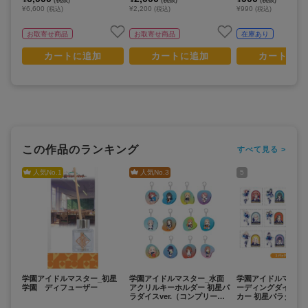
¥6,600
¥2,200
¥990
(税込)
(税込)
(税込)
お取寄せ商品
お取寄せ商品
在庫あり
カートに追加
カートに追加
カートに追
この作品のランキング
すべて見る >
人気No.
1
人気No.
3
5
学園アイドルマスター_初星
学園アイドルマスター_水面
学園アイドルマスタ
学園 ディフューザー
アクリルキーホルダー 初星パ
ーディングダイカッ
ラダイスver.（コンプリート
カー 初星パラダイスv
セット／12個入り）
ンプリートセット／1