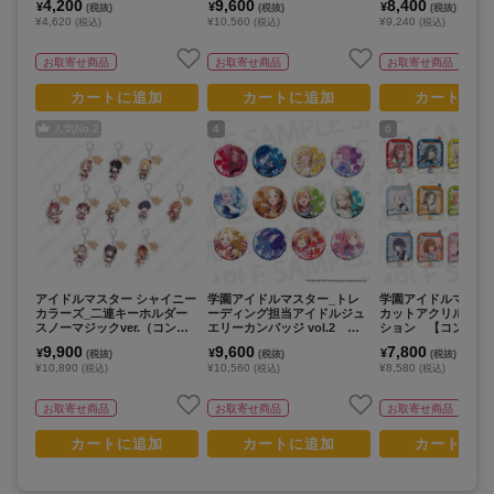
4,200
9,600
8,400
¥
¥
¥
(税抜)
(税抜)
(税抜)
り）
¥4,620
¥10,560
¥9,240
(税込)
(税込)
(税込)
お取寄せ商品
お取寄せ商品
お取寄せ商品
カートに追加
カートに追加
カートに追
人気No.
2
4
6
アイドルマスター シャイニー
学園アイドルマスター_トレ
学園アイドルマスタ
カラーズ_二連キーホルダー
ーディング担当アイドルジュ
カットアクリルカー
スノーマジックver.（コンプ
エリーカンバッジ vol.2
ション 【コンプリー
リートセット／11個入り）
【コンプリートBOX／12個入
／13パック入り】
9,900
9,600
7,800
¥
¥
¥
(税抜)
(税抜)
(税抜)
り】
¥10,890
¥10,560
¥8,580
(税込)
(税込)
(税込)
お取寄せ商品
お取寄せ商品
お取寄せ商品
カートに追加
カートに追加
カートに追