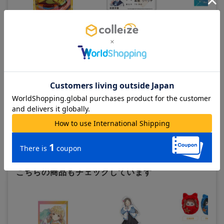
学園アイドルマスター_Illusta
学園アイドルマスター_学生
学園アイドルマスタ
アートコレクション 藤田こと
証風アクリルキーホルダー 葛
スタントフォト風ダ
ね
城リーリヤ
ステッカー 篠澤広
900
700
600
¥
¥
¥
(税抜)
(税抜)
(税抜)
¥990
¥770
¥660
(税込)
(税込)
(税込)
在庫あり
在庫あり
在庫あり
カートに追加
カートに追加
カートに追
この商品を見ている人は
すべて見る >
こちらの商品もチェックしています