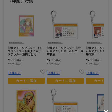
（即納）特集
学園アイドルマスター_イン
学園アイドルマスター_学生
学園アイドルマスタ
スタントフォト風ダイカット
証風アクリルキーホルダー 姫
証風アクリルキーホ
ステッカー 藤田ことね
崎莉波
海佑芽
600
700
700
¥
¥
¥
(税抜)
(税抜)
(税抜)
¥660
¥770
¥770
(税込)
(税込)
(税込)
在庫あり
在庫あり
在庫あり
カートに追加
カートに追加
カートに追