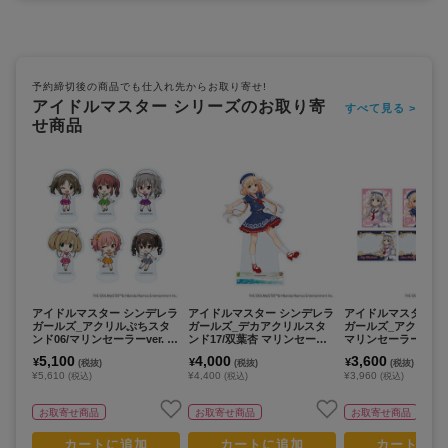
予約締切後の商品でも仕入れ先からお取り寄せ!
アイドルマスター シリーズのお取り寄
すべて見る >
せ商品
アイドルマスター シンデレラ
アイドルマスター シンデレラ
アイドルマスター 
ガールズ_アクリルぷちスタ
ガールズ_デカアクリルスタ
ガールズ_アクリルカ
ンド06/マリンセーラーver. コ
ンド17/双葉杏 マリンセーラ
マリンセーラーver.
ンプリートセット(全6種)(ミ
ーver.(描き下ろしイラスト)
ートセット(全6種)(
5,100
4,000
3,600
¥
¥
¥
(税抜)
(税抜)
(税抜)
ニキャライラスト)【コンプリ
しイラスト)【コン
¥5,610
¥4,400
¥3,960
(税込)
(税込)
(税込)
ートセット/6個入り】
ット/6個入り】
お取寄せ商品
お取寄せ商品
お取寄せ商品
カートに追加
カートに追加
カートに追