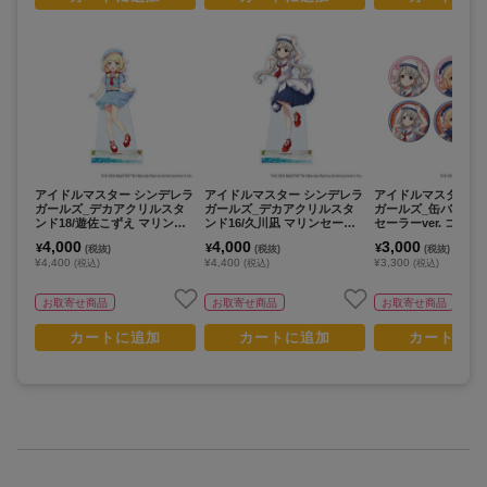
アイドルマスター シンデレラ
アイドルマスター シンデレラ
アイドルマスター 
ガールズ_デカアクリルスタ
ガールズ_デカアクリルスタ
ガールズ_缶バッジ2
ンド18/遊佐こずえ マリンセ
ンド16/久川凪 マリンセーラ
セーラーver. コン
ーラーver.(描き下ろしイラス
ーver.(描き下ろしイラスト)
ット(全6種)(描き下
4,000
4,000
3,000
¥
¥
¥
(税抜)
(税抜)
(税抜)
ト)
スト)【コンプリート
¥4,400
¥4,400
¥3,300
(税込)
(税込)
(税込)
個入り】
お取寄せ商品
お取寄せ商品
お取寄せ商品
カートに追加
カートに追加
カートに追