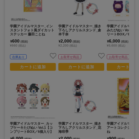
学園アイドルマスター_イン
学園アイドルマスター_描き
学園アイドルマスタ
スタントフォト風ダイカット
下ろしアクリルスタンド_倉
みたぴぬい Vol.1 
ステッカー 藤田ことね
本千奈
リートBOX／6個入
600
2,000
6,000
¥
¥
¥
(税抜)
(税抜)
(税抜)
¥660
¥2,200
¥6,600
(税込)
(税込)
(税込)
在庫あり
お取寄せ商品
お取寄せ商品
カートに追加
カートに追加
カートに追
学園アイドルマスター_カッ
学園アイドルマスター_描き
学園アイドルマスター_I
プケーキたぴぬい Vol.1【コ
下ろしアクリルスタンド_花
アートコレクション
ンプリートBOX／6個入り】
海咲季
ね
6,000
2,000
900
¥
¥
¥
(税抜)
(税抜)
(税抜)