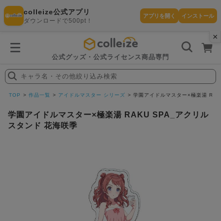
colleize公式アプリ
アプリを開く
インストール
ダウンロードで500pt！
×
書
籍
を
検
索
公式グッズ・公式ライセンス商品専門
す
る
キャラ名・その他絞り込み検索
探
す
TOP
作品一覧
アイドルマスター シリーズ
学園アイドルマスター×極楽湯 RAK
学園アイドルマスター×極楽湯 RAKU SPA_アクリル
スタンド 花海咲季
カテゴリ
お気に入
作品
ー
り
在庫あり
ランキン
(即納)
セール
グ
商品