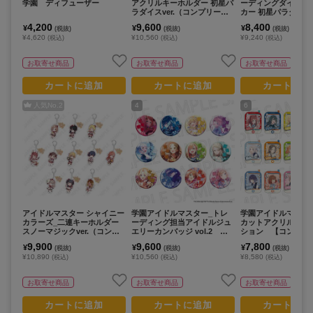
学園 ディフューザー
アクリルキーホルダー 初星パ
ーディングダイカッ
ラダイスver.（コンプリート
カー 初星パラダイスv
セット／12個入り）
ンプリートセット／1
4,200
9,600
8,400
¥
¥
¥
(税抜)
(税抜)
(税抜)
り）
¥4,620
¥10,560
¥9,240
(税込)
(税込)
(税込)
お取寄せ商品
お取寄せ商品
お取寄せ商品
カートに追加
カートに追加
カートに追
人気No.
2
4
6
アイドルマスター シャイニー
学園アイドルマスター_トレ
学園アイドルマスタ
カラーズ_二連キーホルダー
ーディング担当アイドルジュ
カットアクリルカー
スノーマジックver.（コンプ
エリーカンバッジ vol.2
ション 【コンプリー
リートセット／11個入り）
【コンプリートBOX／12個入
／13パック入り】
9,900
9,600
7,800
¥
¥
¥
(税抜)
(税抜)
(税抜)
り】
¥10,890
¥10,560
¥8,580
(税込)
(税込)
(税込)
お取寄せ商品
お取寄せ商品
お取寄せ商品
カートに追加
カートに追加
カートに追