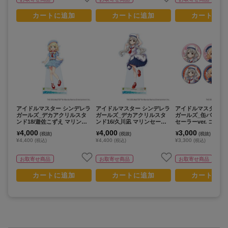
カートに追加
カートに追加
カートに追
アイドルマスター シンデレラ
アイドルマスター シンデレラ
アイドルマスター 
ガールズ_デカアクリルスタ
ガールズ_デカアクリルスタ
ガールズ_缶バッジ2
ンド18/遊佐こずえ マリンセ
ンド16/久川凪 マリンセーラ
セーラーver. コン
ーラーver.(描き下ろしイラス
ーver.(描き下ろしイラスト)
ット(全6種)(描き下
4,000
4,000
3,000
¥
¥
¥
(税抜)
(税抜)
(税抜)
ト)
スト)【コンプリート
¥4,400
¥4,400
¥3,300
(税込)
(税込)
(税込)
個入り】
お取寄せ商品
お取寄せ商品
お取寄せ商品
カートに追加
カートに追加
カートに追