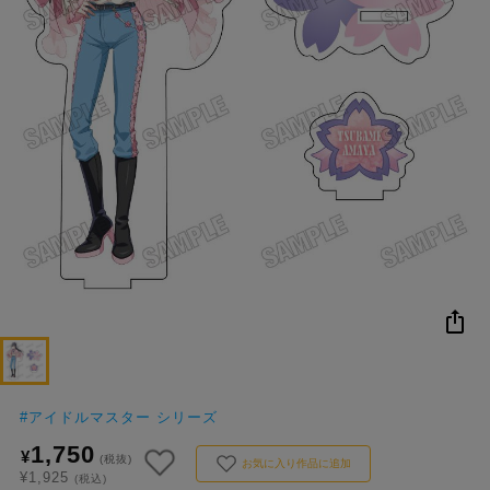
NEW
おすすめ
colleize B
書籍
商品
OX
#
アイドルマスター シリーズ
1,750
¥
(税抜)
お気に入り作品に追加
¥1,925
(税込)