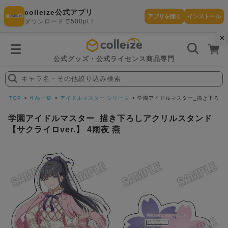
colleize公式アプリ
アプリを開く
インストール
ダウンロードで500pt！
×
書
籍
を
検
索
公式グッズ・公式ライセンス商品専門
す
る
キャラ名・その他絞り込み検索
探
す
TOP
作品一覧
アイドルマスター シリーズ
学園アイドルマスター_描き下ろしアク
学園アイドルマスター_描き下ろしアクリルスタンド
【サクライロver.】 4雨夜 燕
カテゴリ
お気に入
作品
ー
り
在庫あり
ランキン
(即納)
セール
グ
商品