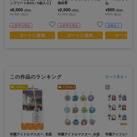
ンプリートBOX／6個入り】
海咲季
ね
6,000
2,000
900
¥
¥
¥
(税抜)
(税抜)
(税抜)
¥6,600
¥2,200
¥990
(税込)
(税込)
(税込)
お取寄せ商品
お取寄せ商品
在庫あり
カートに追加
カートに追加
カートに追
この作品のランキング
すべて見る >
人気No.
1
人気No.
3
5
学園アイドルマスター_初星
学園アイドルマスター_水面
学園アイドルマスタ