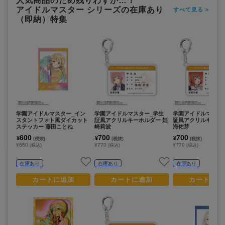
人気商品のため残りわずか…！
アイドルマスター シリーズの在庫あり
すべて見る >
（即納）特集
学園アイドルマスター_イン
学園アイドルマスター_学生
学園アイドルマスタ
スタントフォト風ダイカット
証風アクリルキーホルダー 姫
証風アクリルキーホ
ステッカー 藤田ことね
崎莉波
海佑芽
600
700
700
¥
¥
¥
(税抜)
(税抜)
(税抜)
¥660
¥770
¥770
(税込)
(税込)
(税込)
在庫あり
在庫あり
在庫あり
カートに追加
カートに追加
カートに追