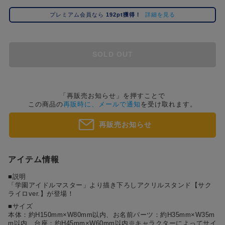
コ
プレミアム会員なら
192pt獲得！
詳細を見る
レ
イ
ズ
注
SOLD OUT
目
キ
ー
ワ
「再販売お知らせ」を押すことで
この商品の
再販時に、メールで通知
を受け取れます。
ー
ド
再販売お知らせ
#ポケットモンスター（ポケモン）
#名探偵コナン
#Dr.STONE（ドクターストーン）
1位
4位
#ハイキュー!!
#呪術廻戦
#進撃の巨人
#超
2位
5位
アイテム情報
#初音ミク シリーズ
#ゴールデンカムイ
#東京リベンジャーズ（東リベ）
3位
■説明
「学園アイドルマスター」より描き下ろしアクリルスタンド【サク
ライロver.】が登場！
■サイズ
本体：約H150mm×W80mm以内、お名前パーツ：約H35mm×W35m
m以内、台座：約H45mm×W60mm以内※キャラクターによってサイ