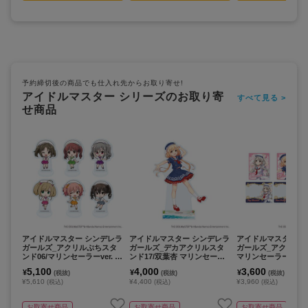
予約締切後の商品でも仕入れ先からお取り寄せ!
アイドルマスター シリーズのお取り寄
すべて見る >
せ商品
アイドルマスター シンデレラ
アイドルマスター シンデレラ
アイドルマスター 
ガールズ_アクリルぷちスタ
ガールズ_デカアクリルスタ
ガールズ_アクリルカ
ンド06/マリンセーラーver. コ
ンド17/双葉杏 マリンセーラ
マリンセーラーver.
ンプリートセット(全6種)(ミ
ーver.(描き下ろしイラスト)
ートセット(全6種)(
5,100
4,000
3,600
¥
¥
¥
(税抜)
(税抜)
(税抜)
ニキャライラスト)【コンプリ
しイラスト)【コン
¥5,610
¥4,400
¥3,960
(税込)
(税込)
(税込)
ートセット/6個入り】
ット/6個入り】
お取寄せ商品
お取寄せ商品
お取寄せ商品