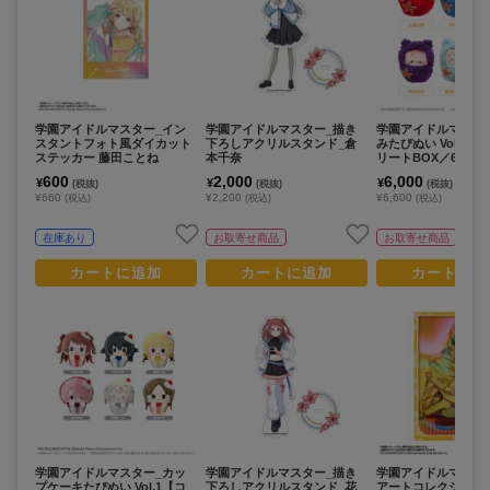
学園アイドルマスター_イン
学園アイドルマスター_描き
学園アイドルマスタ
スタントフォト風ダイカット
下ろしアクリルスタンド_倉
みたぴぬい Vol.1 
ステッカー 藤田ことね
本千奈
リートBOX／6個入
600
2,000
6,000
¥
¥
¥
(税抜)
(税抜)
(税抜)
¥660
¥2,200
¥6,600
(税込)
(税込)
(税込)
在庫あり
お取寄せ商品
お取寄せ商品
カートに追加
カートに追加
カートに追
学園アイドルマスター_カッ
学園アイドルマスター_描き
学園アイドルマスター_I
プケーキたぴぬい Vol.1【コ
下ろしアクリルスタンド_花
アートコレクション