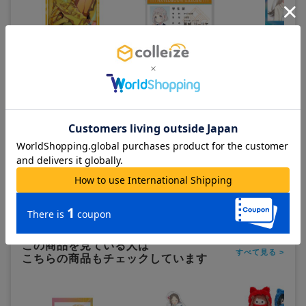
学園アイドルマスター_Illusta
学園アイドルマスター_学生
学園アイドルマスタ
アートコレクション 藤田こと
証風アクリルキーホルダー 葛
スタントフォト風ダ
ね
城リーリヤ
ステッカー 篠澤広
900
700
600
¥
¥
¥
(税抜)
(税抜)
(税抜)
¥990
¥770
¥660
(税込)
(税込)
(税込)
在庫あり
在庫あり
在庫あり
カートに追加
カートに追加
カートに追
この商品を見ている人は
すべて見る >
こちらの商品もチェックしています