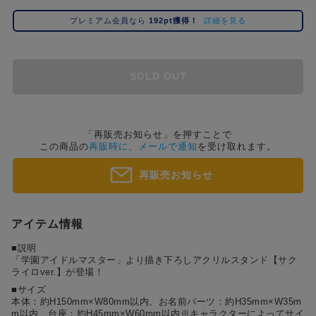
コ
プレミアム会員なら
192pt獲得！
詳細を見る
レ
イ
ズ
注
SOLD OUT
目
キ
ー
ワ
「再販売お知らせ」を押すことで
この商品の
再販時に、メールで通知
を受け取れます。
ー
ド
再販売お知らせ
#ポケットモンスター（ポケモン）
#名探偵コナン
#Re:ゼロから始める異世界生活（リゼロ）
#超
1位
4位
#ハイキュー!!
#呪術廻戦
#東京リベンジャーズ（東リベ）
#進
2位
5位
アイテム情報
#初音ミク シリーズ
#ゴールデンカムイ
#Dr.STONE（ドクターストーン）
3位
■説明
「学園アイドルマスター」より描き下ろしアクリルスタンド【サク
ライロver.】が登場！
■サイズ
本体：約H150mm×W80mm以内、お名前パーツ：約H35mm×W35m
m以内、台座：約H45mm×W60mm以内※キャラクターによってサイ