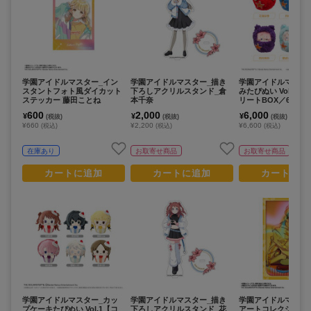
学園アイドルマスター_イン
学園アイドルマスター_描き
学園アイドルマスタ
スタントフォト風ダイカット
下ろしアクリルスタンド_倉
みたぴぬい Vol.1 
ステッカー 藤田ことね
本千奈
リートBOX／6個入
600
2,000
6,000
¥
¥
¥
(税抜)
(税抜)
(税抜)
¥660
¥2,200
¥6,600
(税込)
(税込)
(税込)
在庫あり
お取寄せ商品
お取寄せ商品
カートに追加
カートに追加
カートに追
学園アイドルマスター_カッ
学園アイドルマスター_描き
学園アイドルマスター_I
プケーキたぴぬい Vol.1【コ
下ろしアクリルスタンド_花
アートコレクション