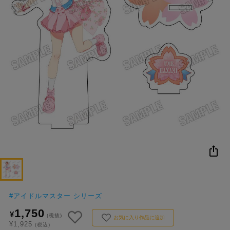
NEW
おすすめ
colleize B
書籍
商品
OX
#
アイドルマスター シリーズ
1,750
¥
(税抜)
お気に入り作品に追加
¥1,925
(税込)