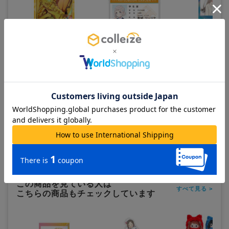
学園アイドルマスター_Illusta
学園アイドルマスター_学生
学園アイドルマスタ
アートコレクション 藤田こと
証風アクリルキーホルダー 葛
スタントフォト風ダ
ね
城リーリヤ
ステッカー 篠澤広
900
700
600
¥
¥
¥
(税抜)
(税抜)
(税抜)
¥990
¥770
¥660
(税込)
(税込)
(税込)
在庫あり
在庫あり
在庫あり
カートに追加
カートに追加
カートに追
この商品を見ている人は
すべて見る >
こちらの商品もチェックしています