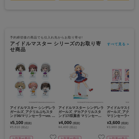
予約締切後の商品でも仕入れ先からお取り寄せ!
アイドルマスター シリーズのお取り寄
すべて見る >
せ商品
アイドルマスター シンデレラ
アイドルマスター シンデレラ
アイドルマスター 
ガールズ_アクリルぷちスタ
ガールズ_デカアクリルスタ
ガールズ_アクリルカ
ンド06/マリンセーラーver. コ
ンド17/双葉杏 マリンセーラ
マリンセーラーver.
ンプリートセット(全6種)(ミ
ーver.(描き下ろしイラスト)
ートセット(全6種)(
5,100
4,000
3,600
¥
¥
¥
(税抜)
(税抜)
(税抜)
ニキャライラスト)【コンプリ
しイラスト)【コン
¥5,610
¥4,400
¥3,960
(税込)
(税込)
(税込)
ートセット/6個入り】
ット/6個入り】
お取寄せ商品
お取寄せ商品
お取寄せ商品