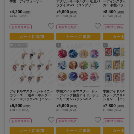
学園 ディフューザー
アクリルキーホルダー 初星パ
ーディングダイカッ
ラダイスver.（コンプリート
カー 初星パラダイスv
セット／12個入り）
ンプリートセット／1
4,200
9,600
8,400
¥
¥
¥
(税抜)
(税抜)
(税抜)
り）
¥4,620
¥10,560
¥9,240
(税込)
(税込)
(税込)
お取寄せ商品
お取寄せ商品
お取寄せ商品
カートに追加
カートに追加
カートに追
人気No.
2
4
6
アイドルマスター シャイニー
学園アイドルマスター_トレ
学園アイドルマスタ
カラーズ_二連キーホルダー
ーディング担当アイドルジュ
カットアクリルカー
スノーマジックver.（コンプ
エリーカンバッジ vol.2
ション 【コンプリー
リートセット／11個入り）
【コンプリートBOX／12個入
／13パック入り】
9,900
9,600
7,800
¥
¥
¥
(税抜)
(税抜)
(税抜)
り】
¥10,890
¥10,560
¥8,580
(税込)
(税込)
(税込)
お取寄せ商品
お取寄せ商品
お取寄せ商品
カートに追加
カートに追加
カートに追