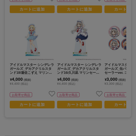
カートに追加
カートに追加
カートに追
アイドルマスター シンデレラ
アイドルマスター シンデレラ
アイドルマスター 
ガールズ_デカアクリルスタ
ガールズ_デカアクリルスタ
ガールズ_缶バッジ2
ンド18/遊佐こずえ マリンセ
ンド16/久川凪 マリンセーラ
セーラーver. コン
ーラーver.(描き下ろしイラス
ーver.(描き下ろしイラスト)
ット(全6種)(描き下
4,000
4,000
3,000
¥
¥
¥
(税抜)
(税抜)
(税抜)
ト)
スト)【コンプリート
¥4,400
¥4,400
¥3,300
(税込)
(税込)
(税込)
個入り】
お取寄せ商品
お取寄せ商品
お取寄せ商品
カートに追加
カートに追加
カートに追