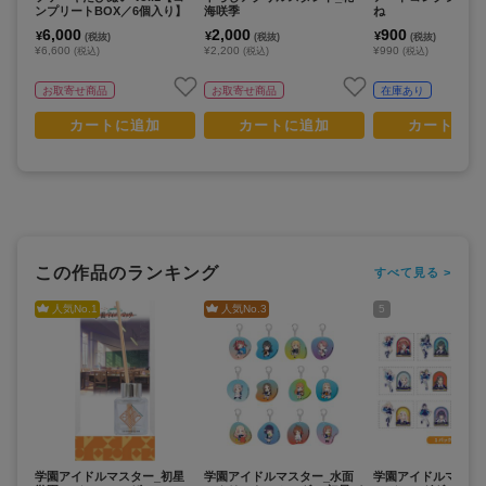
ンプリートBOX／6個入り】
海咲季
ね
6,000
2,000
900
¥
¥
¥
(税抜)
(税抜)
(税抜)
¥6,600
¥2,200
¥990
(税込)
(税込)
(税込)
お取寄せ商品
お取寄せ商品
在庫あり
カートに追加
カートに追加
カートに追
この作品のランキング
すべて見る >
人気No.
1
人気No.
3
5
学園アイドルマスター_初星
学園アイドルマスター_水面
学園アイドルマスタ