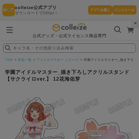
colleize公式アプリ
アプリを開く
インストール
ダウンロードで500pt！
×
書
籍
を
検
索
公式グッズ・公式ライセンス商品専門
す
る
キャラ名・その他絞り込み検索
探
す
TOP
作品一覧
アイドルマスター シリーズ
学園アイドルマスター_描き下ろしア
学園アイドルマスター_描き下ろしアクリルスタンド
【サクライロver.】 12花海佑芽
カテゴリ
お気に入
作品
ー
り
在庫あり
ランキン
(即納)
セール
グ
商品