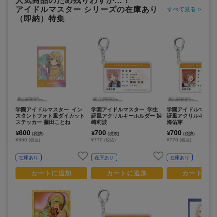
人気商品のため残りわずか…！
アイドルマスター シリーズの在庫あり
すべて見る >
（即納）特集
学園アイドルマスター_イン
学園アイドルマスター_学生
学園アイドルマスタ
スタントフォト風ダイカット
証風アクリルキーホルダー 姫
証風アクリルキーホ
ステッカー 藤田ことね
崎莉波
海佑芽
600
700
700
¥
¥
¥
(税抜)
(税抜)
(税抜)
¥660
¥770
¥770
(税込)
(税込)
(税込)
在庫あり
在庫あり
在庫あり
カートに追加
カートに追加
カートに追