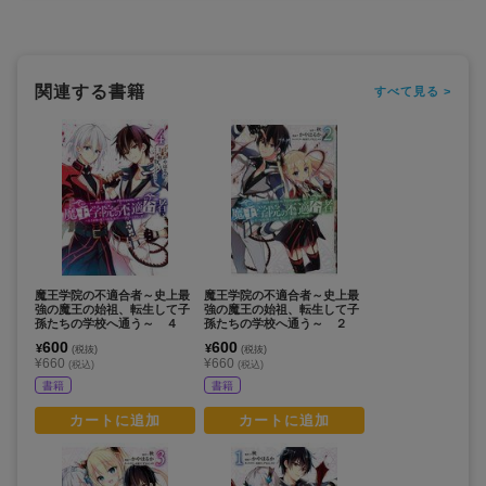
関連する書籍
すべて見る >
魔王学院の不適合者～史上最
魔王学院の不適合者～史上最
強の魔王の始祖、転生して子
強の魔王の始祖、転生して子
孫たちの学校へ通う～ ４
孫たちの学校へ通う～ ２
600
600
¥
¥
(税抜)
(税抜)
¥660
¥660
(税込)
(税込)
書籍
書籍
カートに追加
カートに追加