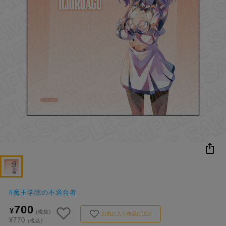
NEW
おすすめ
colleize B
書籍
商品
OX
コ
レ
イ
ズ
注
目
キ
ー
ワ
ー
ド
#
魔王学院の不適合者
700
¥
#ハイキュー!!
#名探偵コナン
#Dr.STONE（ドクターストーン）
(税抜)
1位
4位
お気に入り作品に追加
¥770
(税込)