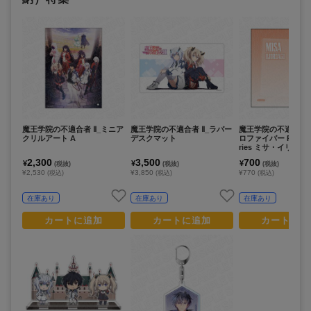
魔王学院の不適合者 Ⅱ_ミニア
魔王学院の不適合者 Ⅱ_ラバー
魔王学院の不適合者 
クリルアート A
デスクマット
ロファイバー PALE T
ries ミサ・イリオロ
2,300
3,500
700
¥
¥
¥
(税抜)
(税抜)
(税抜)
¥2,530
¥3,850
¥770
(税込)
(税込)
(税込)
在庫あり
在庫あり
在庫あり
カートに追加
カートに追加
カートに追