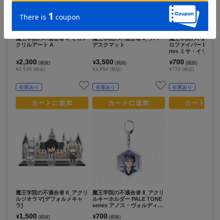
魔王学院の不適合者 Ⅱ_ミニア
魔王学院の不適合者 Ⅱ_ラバー
魔王学院の不適合者 
クリルアート A
デスクマット
ロファイバー PALE T
ries ミサ・イリオロ
2,300
3,500
700
¥
¥
¥
(税抜)
(税抜)
(税抜)
¥2,530
¥3,850
¥770
(税込)
(税込)
(税込)
在庫あり
在庫あり
在庫あり
カートに追加
カートに追加
カートに追
魔王学院の不適合者 II_アクリ
魔王学院の不適合者 Ⅱ_アクリ
ルジオラマ[デフォルメキャ
ルキーホルダー PALE TONE
ラ]
series アノス・ヴォルディゴ
ード
1,500
700
¥
¥
(税抜)
(税抜)