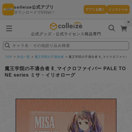
colleize公式アプリ
アプリを開く
インストール
ダウンロードで500pt！
×
書
籍
を
検
索
公式グッズ・公式ライセンス商品専門
す
る
キャラ名・その他絞り込み検索
探
す
TOP
作品一覧
魔王学院の不適合者
魔王学院の不適合者 Ⅱ_マイクロファイバー PA
魔王学院の不適合者 Ⅱ_マイクロファイバー PALE TO
NE series ミサ・イリオローグ
カテゴリ
お気に入
作品
ー
り
在庫あり
ランキン
(即納)
セール
グ
商品