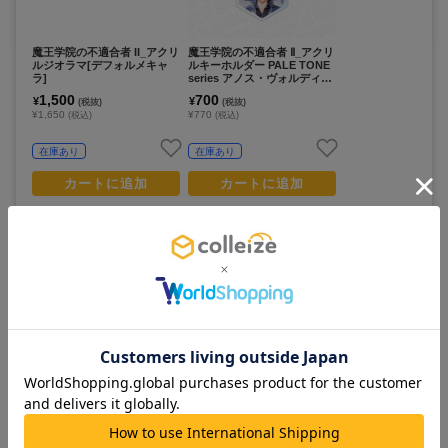
魔王学院の不適合者 II_アクリ
魔王学院の不適合者 Ⅱ_アクリ
ルジオラマ[デフォルメキャ
ルキーホルダー PALE TONE
ラ]
series アノス・ヴォルディゴ
ード
1,500
700
¥
¥
(税抜)
(税抜)
¥1,650
¥770
(税込)
(税込)
在庫あり
在庫あり
カートに追加
カートに追加
この商品を見ている人は
すべて見る >
こちらの商品もチェックしています