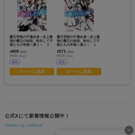
魔王学院の不適合者～史上最
魔王学院の不適合者～史上最
強の魔王の始祖、転生して子
強の魔王の始祖、転生して子
孫たちの学校へ通う～ ３
孫たちの学校へ通う～ １
600
571
¥
¥
(税抜)
(税抜)
¥660
¥628
(税込)
(税込)
書籍
書籍
カートに追加
カートに追加
公式Xにて新着情報公開中！
Tweets by colleize