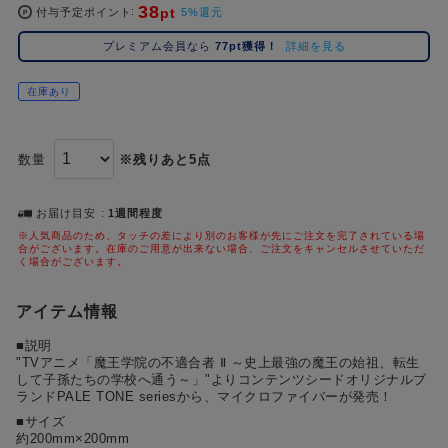
#ポケットモンスター（ポケモン）
#呪術廻戦
#Re:ゼロから始める異世界生活（リゼロ）
#し
38
2位
5位
pt
付与予定ポイント
5%還元
#初音ミク シリーズ
#ゴールデンカムイ
#銀魂
#超
3位
プレミアム会員なら
77pt獲得！
詳細を見る
在庫あり
数量
※残りあと5点
お届け目安
1週間程度
※人気商品のため、タッチの差により別のお客様が先にご注文を完了されている場
合がございます。在庫のご用意が出来ない場合、ご注文をキャンセルさせていただ
く場合がございます。
アイテム情報
■説明
"TVアニメ「魔王学院の不適合者 Ⅱ ～史上最強の魔王の始祖、転生
して子孫たちの学校へ通う～」"よりコンテンツシードオリジナルブ
ランドPALE TONE seriesから、マイクロファイバーが発売！
■サイズ
約200mm×200mm