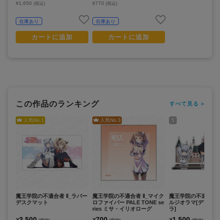
¥1,650
¥770
(税込)
(税込)
在庫あり
在庫あり
カートに追加
カートに追加
この作品のランキング
すべて見る >
人気No.
1
人気No.
3
5
魔王学院の不適合者 Ⅱ_ラバー
魔王学院の不適合者 Ⅱ_マイク
魔王学院の不適合者 I
デスクマット
ロファイバー PALE TONE se
ルジオラマ[デフォ
ries ミサ・イリオローグ
ラ]
3,500
700
1,500
¥
¥
¥