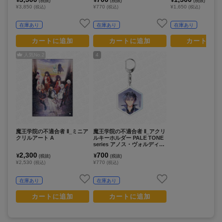
(税抜)
(税抜)
(税抜)
¥3,850
¥770
¥1,650
(税込)
(税込)
(税込)
在庫あり
在庫あり
在庫あり
カートに追加
カートに追加
カートに追
人気No.
2
4
魔王学院の不適合者 Ⅱ_ミニア
魔王学院の不適合者 Ⅱ_アクリ
クリルアート A
ルキーホルダー PALE TONE
series アノス・ヴォルディゴ
ード
2,300
700
¥
¥
(税抜)
(税抜)
¥2,530
¥770
(税込)
(税込)
在庫あり
在庫あり
カートに追加
カートに追加