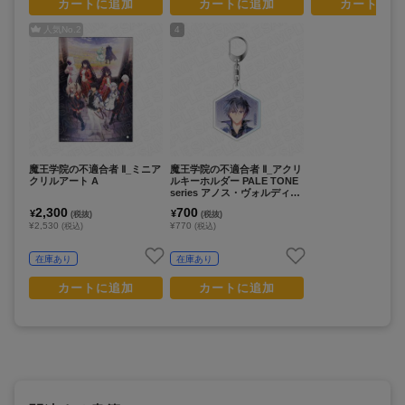
カートに追加
カートに追加
カートに追
人気No.
2
4
魔王学院の不適合者 Ⅱ_ミニア
魔王学院の不適合者 Ⅱ_アクリ
クリルアート A
ルキーホルダー PALE TONE
series アノス・ヴォルディゴ
ード
2,300
700
¥
¥
(税抜)
(税抜)
¥2,530
¥770
(税込)
(税込)
在庫あり
在庫あり
カートに追加
カートに追加