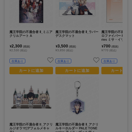
魔王学院の不適合者 Ⅱ_ミニア
魔王学院の不適合者 Ⅱ_ラバー
魔王学院の不適合者 
クリルアート A
デスクマット
ロファイバー PALE T
ries ミサ・イリオロ
2,300
3,500
700
¥
¥
¥
(税抜)
(税抜)
(税抜)
¥2,530
¥3,850
¥770
(税込)
(税込)
(税込)
在庫あり
在庫あり
在庫あり
カートに追加
カートに追加
カートに追
魔王学院の不適合者 II_アクリ
魔王学院の不適合者 Ⅱ_アクリ
ルジオラマ[デフォルメキャ
ルキーホルダー PALE TONE
ラ]
series アノス・ヴォルディゴ