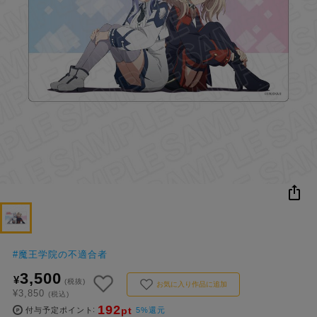
NEW
おすすめ
colleize B
書籍
商品
OX
コ
レ
イ
ズ
注
目
キ
ー
ワ
ー
#
魔王学院の不適合者
ド
3,500
¥
(税抜)
お気に入り作品に追加
¥3,850
(税込)
#ハイキュー!!
#名探偵コナン
#Dr.STONE（ドクターストーン）
1位
4位
192
pt
付与予定ポイント
5%還元