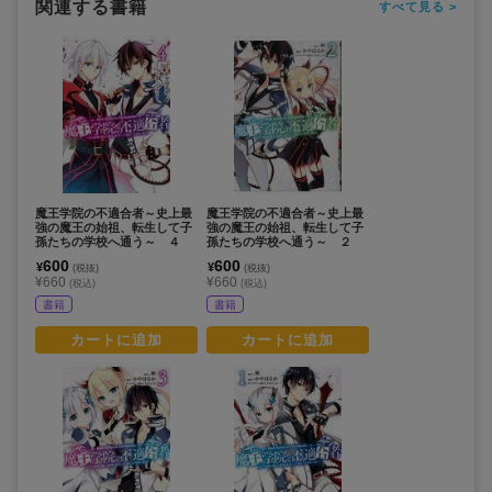
関連する書籍
すべて見る >
魔王学院の不適合者～史上最
魔王学院の不適合者～史上最
強の魔王の始祖、転生して子
強の魔王の始祖、転生して子
孫たちの学校へ通う～ ４
孫たちの学校へ通う～ ２
600
600
¥
¥
(税抜)
(税抜)
¥660
¥660
(税込)
(税込)
書籍
書籍
カートに追加
カートに追加