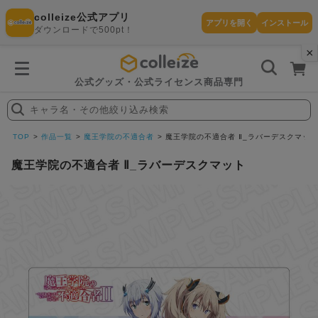
colleize公式アプリ
アプリを開く
インストール
ダウンロードで500pt！
×
書
籍
を
検
索
公式グッズ・公式ライセンス商品専門
す
る
キャラ名・その他絞り込み検索
探
す
TOP
作品一覧
魔王学院の不適合者
魔王学院の不適合者 Ⅱ_ラバーデスクマット
魔王学院の不適合者 Ⅱ_ラバーデスクマット
カテゴリ
お気に入
作品
ー
り
在庫あり
ランキン
(即納)
セール
グ
商品