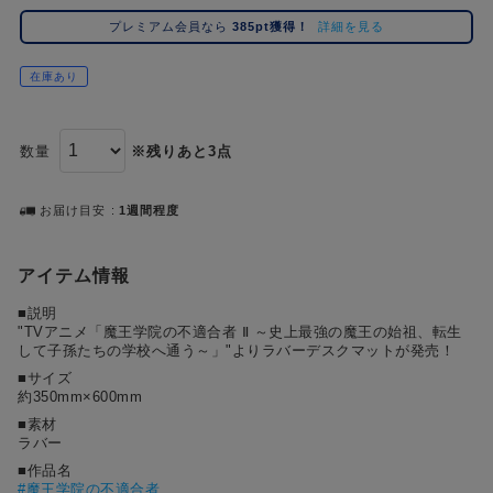
#ポケットモンスター（ポケモン）
#呪術廻戦
#Re:ゼロから始める異世界生活（リゼロ）
#し
2位
5位
プレミアム会員なら
385pt獲得！
詳細を見る
#初音ミク シリーズ
#ゴールデンカムイ
#銀魂
#超
3位
在庫あり
数量
※残りあと3点
お届け目安
1週間程度
アイテム情報
■説明
"TVアニメ「魔王学院の不適合者 Ⅱ ～史上最強の魔王の始祖、転生
して子孫たちの学校へ通う～」"よりラバーデスクマットが発売！
■サイズ
約350mm×600mm
■素材
ラバー
■作品名
#
魔王学院の不適合者