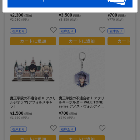
クリルアート A
デスクマット
ロファイバー PALE T
ries ミサ・イリオロ
2,300
3,500
700
¥
¥
¥
(税抜)
(税抜)
(税抜)
¥2,530
¥3,850
¥770
(税込)
(税込)
(税込)
在庫あり
在庫あり
在庫あり
カートに追加
カートに追加
カートに追
魔王学院の不適合者 II_アクリ
魔王学院の不適合者 Ⅱ_アクリ
ルジオラマ[デフォルメキャ
ルキーホルダー PALE TONE
ラ]
series アノス・ヴォルディゴ
ード
1,500
700
¥
¥
(税抜)
(税抜)
¥1,650
¥770
(税込)
(税込)
在庫あり
在庫あり
カートに追加
カートに追加