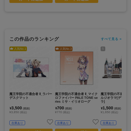
この作品のランキング
すべて見る >
人気No.
1
人気No.
3
5
魔王学院の不適合者 Ⅱ_ラバー
魔王学院の不適合者 Ⅱ_マイク
魔王学院の不適合者 I
デスクマット
ロファイバー PALE TONE se
ルジオラマ[デフォ
ries ミサ・イリオローグ
ラ]
3,500
700
1,500
¥
¥
¥
(税抜)
(税抜)
(税抜)
¥3,850
¥770
¥1,650
(税込)
(税込)
(税込)
在庫あり
在庫あり
在庫あり