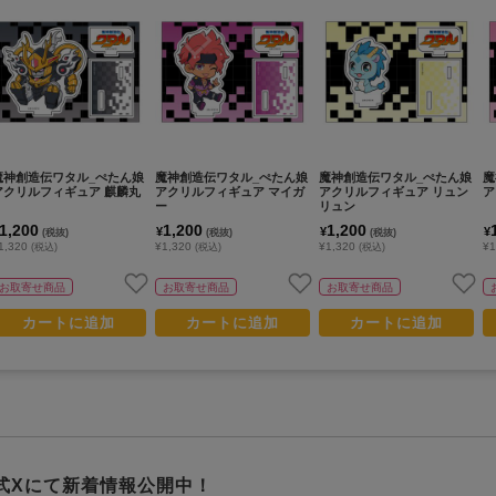
魔神創造伝ワタル_ぺたん娘
魔神創造伝ワタル_ぺたん娘
魔神創造伝ワタル_ぺたん娘
魔
アクリルフィギュア 麒麟丸
アクリルフィギュア マイガ
アクリルフィギュア リュン
ア
ー
リュン
1,200
1,200
1,200
¥
¥
¥
(税抜)
(税抜)
(税抜)
1,320
¥1,320
¥1,320
¥1
(税込)
(税込)
(税込)
お取寄せ商品
お取寄せ商品
お取寄せ商品
カートに追加
カートに追加
カートに追加
式Xにて新着情報公開中！