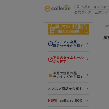
ログイン・会員登録
公式グッズ・公式ライ
お知らせ
TO
初回アプリ利用限定！500ptプレ
詳細
ゼント
魔
プレミアム会員
限定セールから探す
本日のタイムセール
から探す
LINE連携
今月の注目作品
ランキングから探す
よくある質問
colleize 便利な4つのサービス
オススメ商品から探す
「お取寄せ商品」と「お取寄せ手数料」
colleizeランク・ポイントについて
NEW!!
colleize BOX
colleize Payについて