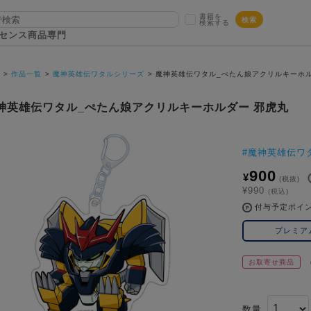
書籍を
検索
検索する
センス商品専門
P
作品一覧
魔神英雄伝ワタルシリーズ
魔神英雄伝ワタル_ぺたん娘アクリルキーホル
神英雄伝ワタル_ぺたん娘アクリルキーホルダー 邪虎丸
#
魔神英雄伝ワ
900
¥
(税抜)
¥990
(税込)
付与予定ポイ
プレミア
お取寄せ商品
数量