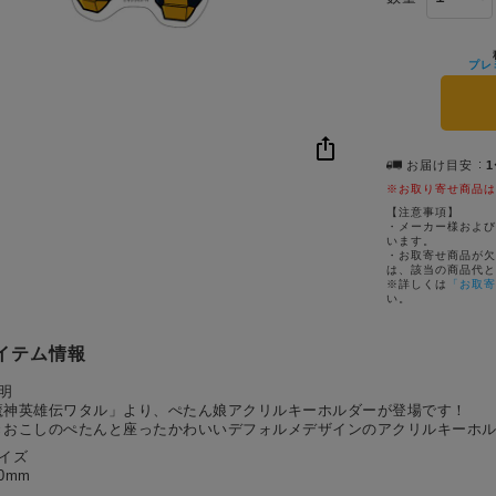
プレ
お届け目安
※お取り寄せ商品は
【注意事項】
・メーカー様および
います。
・お取寄せ商品が欠
は、該当の商品代と
※詳しくは
「お取寄
い。
イテム情報
明
魔神英雄伝ワタル」より、ぺたん娘アクリルキーホルダーが登場です！
きおこしのぺたんと座ったかわいいデフォルメデザインのアクリルキーホ
サイズ
0mm