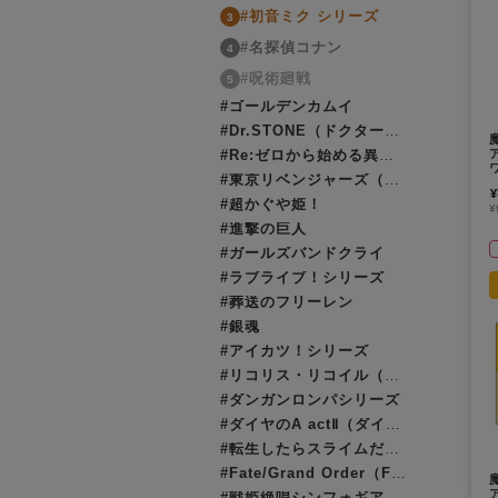
#初音ミク シリーズ
3
#名探偵コナン
4
#呪術廻戦
5
#ゴールデンカムイ
#Dr.STONE（ドクターストーン）
#Re:ゼロから始める異世界生活（リゼロ）
#東京リベンジャーズ（東リベ）
¥
#超かぐや姫！
¥
#進撃の巨人
#ガールズバンドクライ
#ラブライブ！シリーズ
#葬送のフリーレン
#銀魂
#アイカツ！シリーズ
#リコリス・リコイル（リコリコ）
#ダンガンロンパシリーズ
#ダイヤのA actⅡ（ダイヤのエース）
#転生したらスライムだった件（転スラ）
#Fate/Grand Order（FGO）
#戦姫絶唱シンフォギア