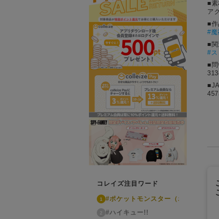
■素
ア
■
#
魔
■
#
■
31
■J
457
コレイズ注目ワード
#ポケットモンスター（ポケモン）
1
#ハイキュー!!
2