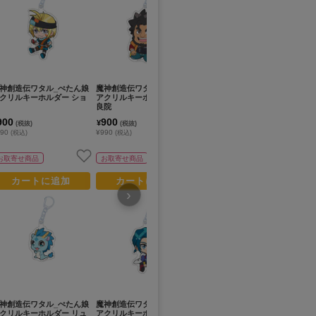
神創造伝ワタル_ぺたん娘
魔神創造伝ワタル_ぺたん娘
魔神創造伝ワタル_ぺたん娘
魔
クリルキーホルダー ショ
アクリルキーホルダー 御富
アクリルキーホルダー 星部
神
良院
ワタル
900
900
900
3
¥
¥
¥
(税抜)
(税抜)
(税抜)
990
¥990
¥990
¥3
(税込)
(税込)
(税込)
お取寄せ商品
お取寄せ商品
お取寄せ商品
カートに追加
カートに追加
カートに追加
›
神創造伝ワタル_ぺたん娘
魔神創造伝ワタル_ぺたん娘
魔神英雄伝ワタル 七魂の龍
魔
クリルキーホルダー リュ
アクリルキーホルダー 天部
神丸 オードパルファム 海火
神