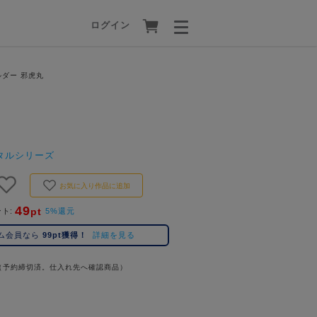
ログイン
ダー 邪虎丸
タルシリーズ
お気に入り作品に追加
49
pt
ント
5%還元
ム会員なら
99pt獲得！
詳細を見る
（予約締切済。仕入れ先へ確認商品）