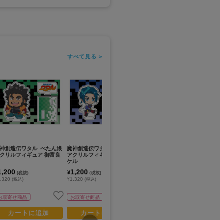
すべて見る >
神創造伝ワタル_ぺたん娘
魔神創造伝ワタル_ぺたん娘
魔神英雄伝ワタル_ぺたん娘
魔
クリルフィギュア 御富良
アクリルフィギュア 天部カ
アクリルフィギュア 邪虎丸
ア
ケル
1,200
1,200
1,200
1
¥
¥
¥
(税抜)
(税抜)
(税抜)
,320
¥1,320
¥1,320
¥1
(税込)
(税込)
(税込)
お取寄せ商品
お取寄せ商品
お取寄せ商品
カートに追加
カートに追加
カートに追加