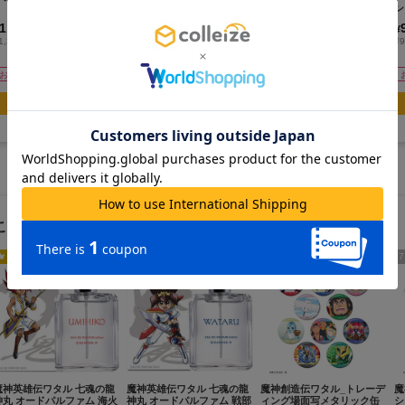
ガー
ン
1,200
900
900
¥
¥
¥
(税抜)
(税抜)
(税抜)
1,320
¥990
¥990
¥
(税込)
(税込)
(税込)
お取寄せ商品
お取寄せ商品
お取寄せ商品
カートに追加
カートに追加
カートに追加
この作品のランキング
人気No.
1
人気No.
3
5
7
魔神英雄伝ワタル 七魂の龍
魔神英雄伝ワタル 七魂の龍
魔神創造伝ワタル_トレーデ
魔
神丸 オードパルファム 海火
神丸 オードパルファム 戦部
ィング場面写メタリック缶
シ