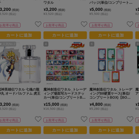
子
ワタル
バッジ(単位/コンプリートB
OX)【BOX/10パック入り】
3,200
3,200
5,000
¥
¥
¥
(税抜)
(税抜)
(税抜)
3,520
¥3,520
¥5,500
¥2
(税込)
(税込)
(税込)
お取寄せ商品
お取寄せ商品
お取寄せ商品
カートに追加
カートに追加
カートに追加
人気No.
2
4
6
8
魔神英雄伝ワタル 七魂の龍
魔神創造伝ワタル_トレーデ
魔神創造伝ワタル_トレーデ
魔
神丸 オードパルファム 虎王
ィング場面写カードステッ
ィングB8硬質ケース(単位/
ア
カー(単位/コンプリートBO
コンプリートBOX)【BOX/8
X)【BOX/30パック入り】
パック入り】
3,200
15,000
4,800
¥
¥
¥
(税抜)
(税抜)
(税抜)
3,520
¥16,500
¥5,280
¥1
(税込)
(税込)
(税込)
お取寄せ商品
お取寄せ商品
お取寄せ商品
カートに追加
カートに追加
カートに追加