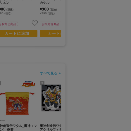
リュン
カケル
子
ワ
900
900
3,200
3
¥
¥
¥
(税抜)
(税抜)
(税抜)
990
¥990
¥3,520
¥3
(税込)
(税込)
(税込)
お取寄せ商品
お取寄せ商品
お取寄せ商品
カートに追加
カートに追加
カートに追加
すべて見る >
9
11
13
神創造伝ワタル_魔神（マ
魔神創造伝ワタル_ぺたん娘
魔神創造伝ワタル_ぺたん娘
魔
ン） 巾着
アクリルフィギュア 麒麟丸
アクリルフィギュア マイガ
ア