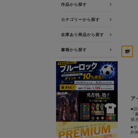
プレミアム会員について
作品から探す
友達紹介キャンペーン
カテゴリーから探す
公式Xをフォローする
在庫あり商品から探す
書籍から探す
ア
■説
「
描
■
約9