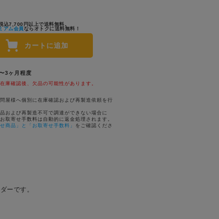
税込7,700円以上で送料無料。
ミアム会員
ならオトクに送料無料！
カートに追加
1〜3ヶ月程度
在庫確認後、欠品の可能性があります。
問屋様へ個別に在庫確認および再製造依頼を行
品および再製造不可で調達ができない場合に
お取寄せ手数料は自動的に返金処理されます。
せ商品」と「お取寄せ手数料」
をご確認くださ
ルダーです。