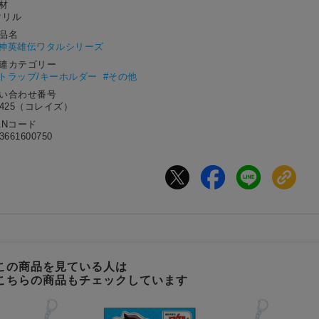
材
クリル
作品名
神英雄伝ワタルシリーズ
関連カテゴリー
ストラップ/キーホルダー
#その他
問い合わせ番号
3425（コレイズ）
ANコード
3661600750
この商品を見ている人は
こちらの商品もチェックしています