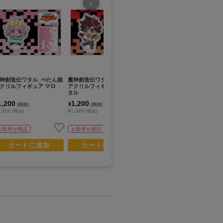
›
神創造伝ワタル_ぺたん娘
魔神創造伝ワタル_ぺたん娘
魔神英雄伝ワタル_ぺたん娘
魔
クリルフィギュア マロ
アクリルフィギュア 星部ワ
アクリルフィギュア 龍神丸
ア
タル
ラ
1,200
1,200
1,200
1
¥
¥
¥
(税抜)
(税抜)
(税抜)
,320
¥1,320
¥1,320
¥1
(税込)
(税込)
(税込)
お取寄せ商品
お取寄せ商品
お取寄せ商品
カートに追加
カートに追加
カートに追加