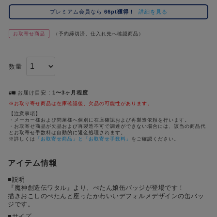
コ
プレミアム会員なら
66pt獲得！
詳細を見る
レ
イ
お取寄せ商品
（予約締切済。仕入れ先へ確認商品）
ズ
注
目
数量
キ
ー
ワ
お届け目安
1〜3ヶ月程度
ー
※お取り寄せ商品は在庫確認後、欠品の可能性があります。
ド
【注意事項】
・メーカー様および問屋様へ個別に在庫確認および再製造依頼を行います。
・お取寄せ商品が欠品および再製造不可で調達ができない場合には、該当の商品代
#ポケットモンスター（ポケモン）
#名探偵コナン
#Re:ゼロから始める異世界生活（リゼロ）
#超
1位
4位
とお取寄せ手数料は自動的に返金処理されます。
※詳しくは
「お取寄せ商品」と「お取寄せ手数料」
をご確認ください。
#ハイキュー!!
#呪術廻戦
#東京リベンジャーズ（東リベ）
#進
2位
5位
アイテム情報
#初音ミク シリーズ
#ゴールデンカムイ
#Dr.STONE（ドクターストーン）
3位
■説明
『魔神創造伝ワタル』より、ぺたん娘缶バッジが登場です！
描きおこしのぺたんと座ったかわいいデフォルメデザインの缶バッ
ジです。
■サイズ