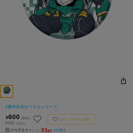
NEW
おすすめ
colleize B
書籍
商品
OX
#
魔神英雄伝ワタルシリーズ
600
¥
(税抜)
お気に入り作品に追加
¥660
(税込)
33
pt
付与予定ポイント
5%還元