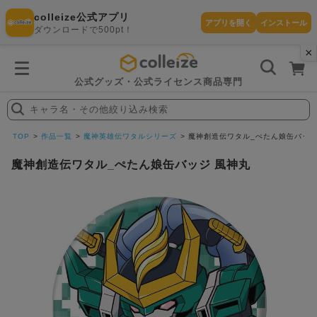
colleize公式アプリ
アプリを開く
インストール
ダウンロードで500pt！
×
書
籍
を
検
索
公式グッズ・公式ライセンス商品専門
す
る
キャラ名・その他絞り込み検索
探
す
TOP
作品一覧
魔神英雄伝ワタルシリーズ
魔神創造伝ワタル_ぺたん娘缶バッジ
魔神創造伝ワタル_ぺたん娘缶バッジ 風神丸
カテゴリ
お気に入
作品
ー
り
在庫あり
ランキン
(即納)
セール
グ
商品