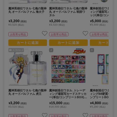
魔神英雄伝ワタル 七魂の龍神
魔神英雄伝ワタル 七魂の龍神
魔神創造伝ワタル_
丸 オードパルファム 海火子
丸 オードパルファム 戦部ワ
ィング場面写メタリ
タル
ッジ(単位/コンプリー
【BOX/10パック入
3,200
3,200
5,000
¥
¥
¥
(税抜)
(税抜)
(税抜)
¥3,520
¥3,520
¥5,500
(税込)
(税込)
(税込)
お取寄せ商品
お取寄せ商品
お取寄せ商品
カートに追加
カートに追加
カートに追
人気No.
2
4
6
魔神英雄伝ワタル 七魂の龍神
魔神創造伝ワタル_トレーデ
魔神創造伝ワタル_
丸 オードパルファム 虎王
ィング場面写カードステッカ
ィングB8硬質ケース
ー(単位/コンプリートBOX)
ンプリートBOX)【BO
【BOX/30パック入り】
ック入り】
3,200
15,000
4,800
¥
¥
¥
(税抜)
(税抜)
(税抜)
¥3,520
¥16,500
¥5,280
(税込)
(税込)
(税込)
お取寄せ商品
お取寄せ商品
お取寄せ商品