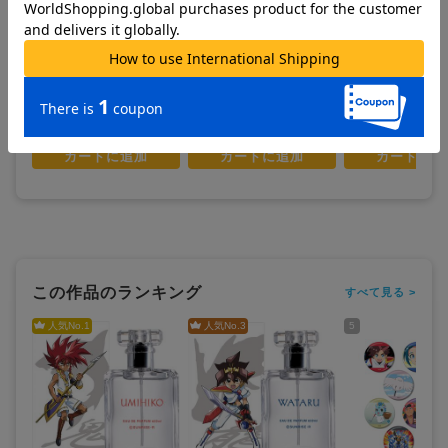
魔神英雄伝ワタル_ぺたん娘
魔神創造伝ワタル_ぺたん娘
魔神創造伝ワタル_
アクリルフィギュア 虎王
アクリルキーホルダー マロ
アクリルキーホルダ
ー
1,200
900
900
¥
¥
¥
(税抜)
(税抜)
(税抜)
¥1,320
¥990
¥990
(税込)
(税込)
(税込)
お取寄せ商品
お取寄せ商品
お取寄せ商品
カートに追加
カートに追加
カートに追
この作品のランキング
すべて見る >
人気No.
1
人気No.
3
5