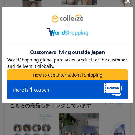
青春ブタ野郎はバニーガール
青春ブタ野郎はバニーガール
青春ブタ野郎はサン
先輩の夢を見ない_古賀朋絵
先輩の夢を見ない_桜島麻衣
スの夢を見ない_描
場面写A3マット加工ポスター
場面写マルチデスクマット
アクリルキーホルダ
良
800
3,600
700
¥
¥
¥
(税抜)
(税抜)
(税抜)
¥880
¥3,960
¥770
(税込)
(税込)
(税込)
在庫あり
在庫あり
在庫あり
カートに追加
カートに追加
カートに追
この商品を見ている人は
すべて見る >
こちらの商品もチェックしています