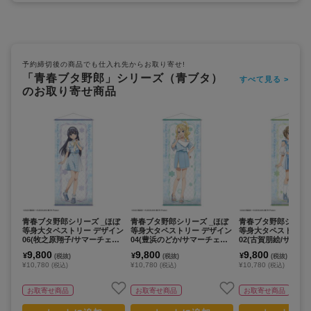
予約締切後の商品でも仕入れ先からお取り寄せ!
「青春ブタ野郎」シリーズ（青ブタ）
すべて見る >
のお取り寄せ商品
青春ブタ野郎シリーズ _ほぼ
青春ブタ野郎シリーズ _ほぼ
青春ブタ野郎シリーズ
等身大タペストリー デザイン
等身大タペストリー デザイン
等身大タペストリー
06(牧之原翔子/サマーチェッ
04(豊浜のどか/サマーチェッ
02(古賀朋絵/サマー
クver.)【描き下ろし】
クver.)【描き下ろし】
er.)【描き下ろし】
9,800
9,800
9,800
¥
¥
¥
(税抜)
(税抜)
(税抜)
¥10,780
¥10,780
¥10,780
(税込)
(税込)
(税込)
お取寄せ商品
お取寄せ商品
お取寄せ商品