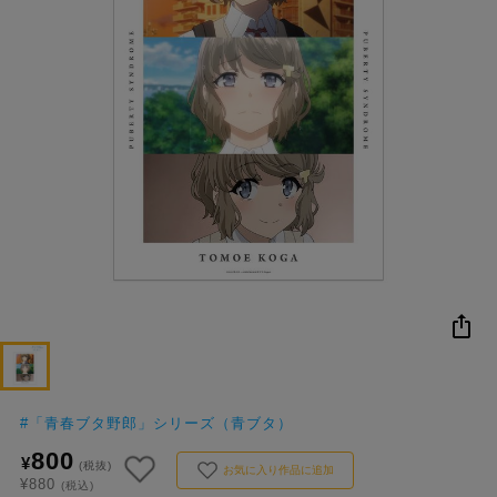
NEW
おすすめ
colleize B
書籍
商品
OX
#
「青春ブタ野郎」シリーズ（青ブタ）
800
¥
(税抜)
お気に入り作品に追加
¥880
(税込)