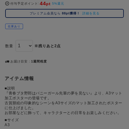
44
pt
コ
付与予定ポイント
5%還元
レ
プレミアム会員なら
88pt獲得！
詳細を見る
イ
ズ
在庫あり
注
目
キ
数量
※残りあと2点
ー
ワ
ー
お届け目安
1週間程度
ド
アイテム情報
#ポケットモンスター（ポケモン）
#名探偵コナン
#Dr.STONE（ドクターストーン）
1位
4位
■説明
#ハイキュー!!
#呪術廻戦
#進撃の巨人
#超
2位
5位
『⻘春ブタ野郎はバニーガール先輩の夢を⾒ない』より、A3マット
加⼯ポスターの登場です。
#初音ミク シリーズ
#ゴールデンカムイ
#東京リベンジャーズ（東リベ）
3位
古賀朋絵の印象的なシーンをA3サイズのマット加⼯されたポスター
に仕上げました。
お部屋などに飾って、キャラクターとの⽇常をお楽しみください。
■サイズ
A3