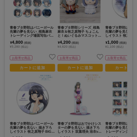
青春ブタ野郎はバニーガール
青春ブタ野郎シリーズ_桜島
青春ブタ野郎はバニ
先輩の夢を見ない_桜島麻衣
麻衣＆牧之原翔子 ちょこん
先輩の夢を見ない_
トレーディング場面写缶バッ
と！ぬいぐるみマスコットセ
しイラスト 牧之原翔
ジ(コンプリートBOX)
ット
er. BIG缶バッジ
4,800
4,200
1,000
¥
¥
¥
(税抜)
(税抜)
(税抜)
¥5,280
¥4,620
¥1,100
(税込)
(税込)
(税込)
お取寄せ商品
お取寄せ商品
お取寄せ商品
カートに追加
カートに追加
カートに追
青春ブタ野郎はバニーガール
青春ブタ野郎はおでかけシス
青春ブタ野郎はバニ
先輩の夢を見ない_描き下ろ
ターの夢を見ない_描き下ろ
先輩の夢を見ない_
しイラスト 牧之原翔子 BIG缶
しイラスト 双葉理央 浴衣ver.
トレーディング場面
バッジ
パーツ付きBIGアクリルスタ
ルスタンド(コンプリ