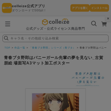
colleize公式アプリ
アプリを開く
インストール
ダウンロードで500pt！
×
書
籍
を
検
索
公式グッズ・公式ライセンス商品専門
す
る
キャラ名・その他絞り込み検索
探
す
TOP
作品一覧
「青春ブタ野郎」シリーズ（青ブタ）
青春ブタ野郎はバニーガー
青春ブタ野郎はバニーガール先輩の夢を見ない_古賀
朋絵 場面写A3マット加工ポスター
カテゴリ
お気に入
作品
ー
り
在庫あり
ランキン
(即納)
セール
グ
商品