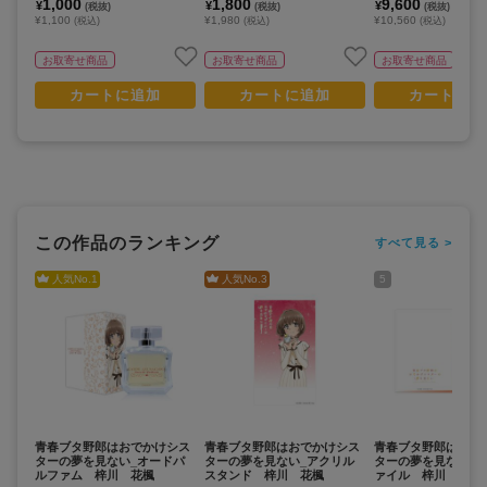
1,000
1,800
9,600
¥
¥
¥
(税抜)
(税抜)
(税抜)
ンド
X)
¥1,100
¥1,980
¥10,560
(税込)
(税込)
(税込)
お取寄せ商品
お取寄せ商品
お取寄せ商品
カートに追加
カートに追加
カートに追
この作品のランキング
すべて見る >
人気No.
1
人気No.
3
5
青春ブタ野郎はおでかけシス
青春ブタ野郎はおでかけシス
青春ブタ野郎はおで
ターの夢を見ない_オードパ
ターの夢を見ない_アクリル
ターの夢を見ない_
ルファム 梓川 花楓
スタンド 梓川 花楓
ァイル 梓川 花楓