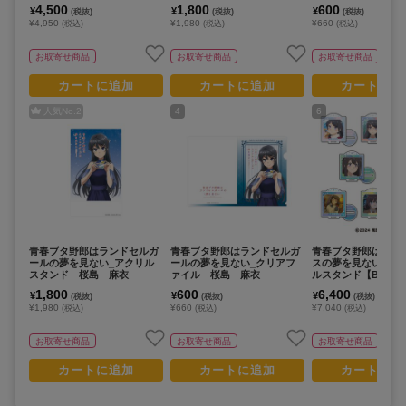
4,500
1,800
600
¥
¥
¥
(税抜)
(税抜)
(税抜)
¥4,950
¥1,980
¥660
(税込)
(税込)
(税込)
お取寄せ商品
お取寄せ商品
お取寄せ商品
カートに追加
カートに追加
カートに追
人気No.
2
4
6
青春ブタ野郎はランドセルガ
青春ブタ野郎はランドセルガ
青春ブタ野郎はサン
ールの夢を見ない_アクリル
ールの夢を見ない_クリアフ
スの夢を見ない_ミ
スタンド 桜島 麻衣
ァイル 桜島 麻衣
ルスタンド【BOX／
り】
1,800
600
6,400
¥
¥
¥
(税抜)
(税抜)
(税抜)
¥1,980
¥660
¥7,040
(税込)
(税込)
(税込)
お取寄せ商品
お取寄せ商品
お取寄せ商品
カートに追加
カートに追加
カートに追