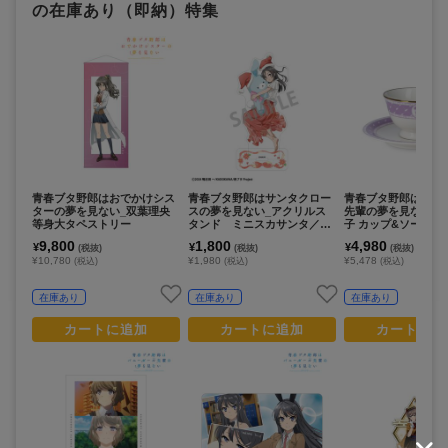
の在庫あり（即納）特集
青春ブタ野郎はおでかけシス
青春ブタ野郎はサンタクロー
青春ブタ野郎はバニ
ターの夢を見ない_双葉理央
スの夢を見ない_アクリルス
先輩の夢を見ない_
等身大タペストリー
タンド ミニスカサンタ／う
子 カップ&ソーサー
さぬいだっこ
9,800
1,800
4,980
¥
¥
¥
(税抜)
(税抜)
(税抜)
¥10,780
¥1,980
¥5,478
(税込)
(税込)
(税込)
在庫あり
在庫あり
在庫あり
カートに追加
カートに追加
カートに追