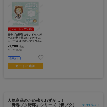
ポイント + 75%還元
青春ブタ野郎はランドセルガ
ールの夢を見ない_おやすみ
シリーズ ゆりかごアクリルス
タンド（豊浜のどか）
1,200
¥
(税抜)
¥1,320
(税込)
在庫あり
カートに追加
人気商品のため残りわずか…！
「青春ブタ野郎」シリーズ（青ブタ）
すべて見る >