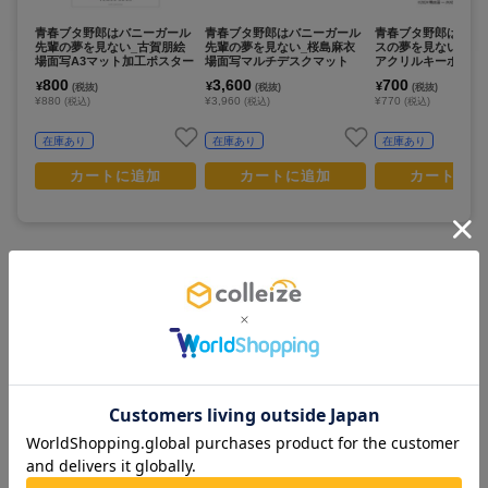
青春ブタ野郎はバニーガール
青春ブタ野郎はバニーガール
青春ブタ野郎はサン
先輩の夢を見ない_古賀朋絵
先輩の夢を見ない_桜島麻衣
スの夢を見ない_描
場面写A3マット加工ポスター
場面写マルチデスクマット
アクリルキーホルダ
良
800
3,600
700
¥
¥
¥
(税抜)
(税抜)
(税抜)
¥880
¥3,960
¥770
(税込)
(税込)
(税込)
在庫あり
在庫あり
在庫あり
カートに追加
カートに追加
カートに追
この商品を見ている人は
すべて見る >
こちらの商品もチェックしています