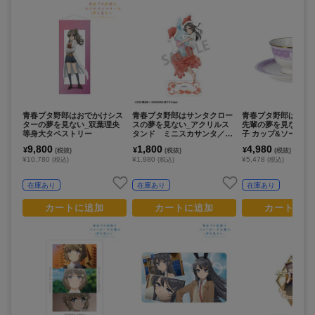
青春ブタ野郎はおでかけシス
青春ブタ野郎はサンタクロー
青春ブタ野郎はバニ
ターの夢を見ない_双葉理央
スの夢を見ない_アクリルス
先輩の夢を見ない_
等身大タペストリー
タンド ミニスカサンタ／う
子 カップ&ソーサー
さぬいだっこ
9,800
1,800
4,980
¥
¥
¥
(税抜)
(税抜)
(税抜)
¥10,780
¥1,980
¥5,478
(税込)
(税込)
(税込)
在庫あり
在庫あり
在庫あり
カートに追加
カートに追加
カートに追