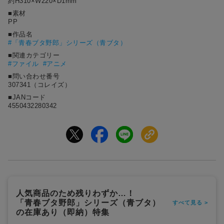
約H310×W220×D1mm
■素材
PP
■作品名
#
「青春ブタ野郎」シリーズ（青ブタ）
■関連カテゴリー
#ファイル
#アニメ
■問い合わせ番号
307341（コレイズ）
■JANコード
4550432280342
人気商品のため残りわずか…！
「青春ブタ野郎」シリーズ（青ブタ）
すべて見る >
の在庫あり（即納）特集