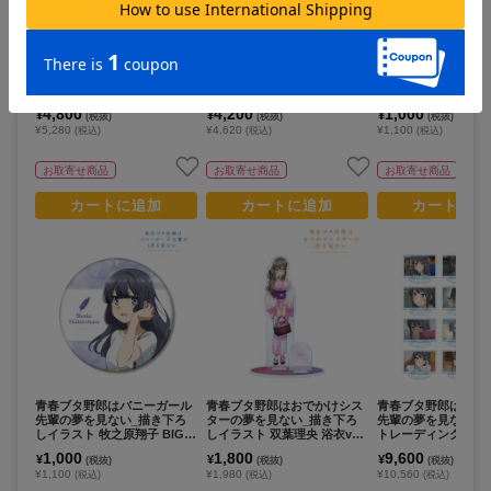
青春ブタ野郎はバニーガール
青春ブタ野郎シリーズ_桜島
青春ブタ野郎はバニ
先輩の夢を見ない_桜島麻衣
麻衣＆牧之原翔子 ちょこん
先輩の夢を見ない_
トレーディング場面写缶バッ
と！ぬいぐるみマスコットセ
しイラスト 牧之原翔
ジ(コンプリートBOX)
ット
er. BIG缶バッジ
4,800
4,200
1,000
¥
¥
¥
(税抜)
(税抜)
(税抜)
¥5,280
¥4,620
¥1,100
(税込)
(税込)
(税込)
お取寄せ商品
お取寄せ商品
お取寄せ商品
カートに追加
カートに追加
カートに追
青春ブタ野郎はバニーガール
青春ブタ野郎はおでかけシス
青春ブタ野郎はバニ
先輩の夢を見ない_描き下ろ
ターの夢を見ない_描き下ろ
先輩の夢を見ない_
しイラスト 牧之原翔子 BIG缶
しイラスト 双葉理央 浴衣ver.
トレーディング場面
バッジ
パーツ付きBIGアクリルスタ
ルスタンド(コンプリ
1,000
1,800
9,600
¥
¥
¥
(税抜)
(税抜)
(税抜)
ンド
X)
¥1,100
¥1,980
¥10,560
(税込)
(税込)
(税込)