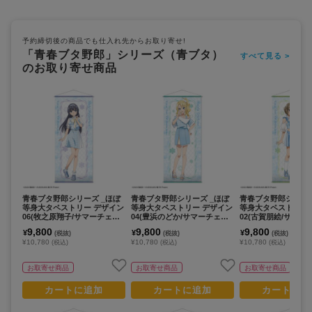
予約締切後の商品でも仕入れ先からお取り寄せ!
「青春ブタ野郎」シリーズ（青ブタ）
すべて見る >
のお取り寄せ商品
青春ブタ野郎シリーズ _ほぼ
青春ブタ野郎シリーズ _ほぼ
青春ブタ野郎シリーズ
等身大タペストリー デザイン
等身大タペストリー デザイン
等身大タペストリー
06(牧之原翔子/サマーチェッ
04(豊浜のどか/サマーチェッ
02(古賀朋絵/サマー
クver.)【描き下ろし】
クver.)【描き下ろし】
er.)【描き下ろし】
9,800
9,800
9,800
¥
¥
¥
(税抜)
(税抜)
(税抜)
¥10,780
¥10,780
¥10,780
(税込)
(税込)
(税込)
お取寄せ商品
お取寄せ商品
お取寄せ商品
カートに追加
カートに追加
カートに追