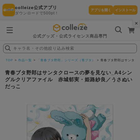
colleize公式アプリ
アプリを開く
インストール
ダウンロードで500pt！
×
書
籍
を
検
索
公式グッズ・公式ライセンス商品専門
す
る
キャラ名・その他絞り込み検索
探
す
TOP
作品一覧
「青春ブタ野郎」シリーズ（青ブタ）
青春ブタ野郎はサンタク
青春ブタ野郎はサンタクロースの夢を見ない_A4シン
グルクリアファイル 赤城郁実・姫路紗良／うさぬい
だっこ
カテゴリ
お気に入
作品
ー
り
在庫あり
ランキン
(即納)
セール
グ
商品