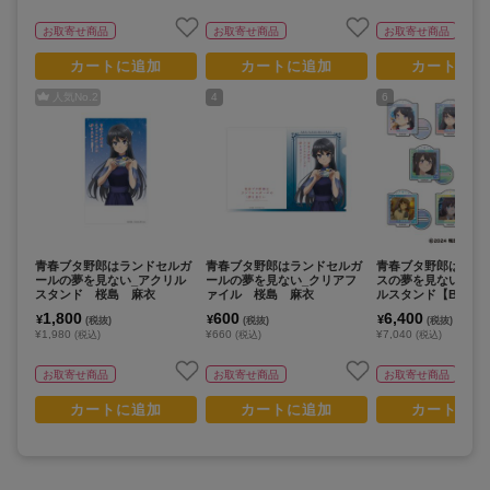
お取寄せ商品
お取寄せ商品
お取寄せ商品
カートに追加
カートに追加
カートに追
人気No.
2
4
6
青春ブタ野郎はランドセルガ
青春ブタ野郎はランドセルガ
青春ブタ野郎はサン
ールの夢を見ない_アクリル
ールの夢を見ない_クリアフ
スの夢を見ない_ミ
スタンド 桜島 麻衣
ァイル 桜島 麻衣
ルスタンド【BOX／
り】
1,800
600
6,400
¥
¥
¥
(税抜)
(税抜)
(税抜)
¥1,980
¥660
¥7,040
(税込)
(税込)
(税込)
お取寄せ商品
お取寄せ商品
お取寄せ商品
カートに追加
カートに追加
カートに追