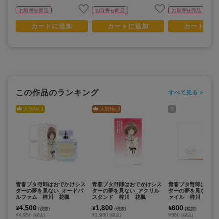
お取寄せ商品
お取寄せ商品
お取寄せ商品
カートに追加
カートに追加
カートに追
この作品のランキング
すべて見る >
人気No.
1
人気No.
3
5
青春ブタ野郎はおでかけシス
青春ブタ野郎はおでかけシス
青春ブタ野郎はおで
ターの夢を見ない_オードパ
ターの夢を見ない_アクリル
ターの夢を見ない_
ルファム 梓川 花楓
スタンド 梓川 花楓
ァイル 梓川 花楓
4,500
1,800
600
¥
¥
¥
(税抜)
(税抜)
(税抜)
¥4,950
¥1,980
¥660
(税込)
(税込)
(税込)