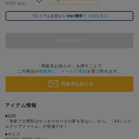
¥495
コ
(税込)
レ
プレミアム会員なら
49pt獲得！
詳細を見る
イ
ズ
注
目
SOLD OUT
キ
ー
ワ
ー
「再販売お知らせ」を押すことで
この商品の
再販時に、メールで通知
を受け取れます。
ド
再販売お知らせ
#ポケットモンスター（ポケモン）
#名探偵コナン
#Dr.STONE（ドクターストーン）
#超
1位
4位
#ハイキュー!!
#呪術廻戦
#Re:ゼロから始める異世界生活（リゼロ）
#進
2位
5位
アイテム情報
#初音ミク シリーズ
#ゴールデンカムイ
#東京リベンジャーズ（東リベ）
3位
■説明
「青春ブタ野郎はサンタクロースの夢を見ない」から、「A4シング
ルクリアファイル」が登場です！
■サイズ