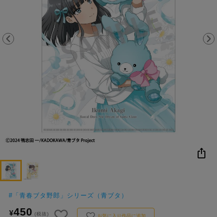
NEW
おすすめ
colleize B
書籍
商品
OX
#
「青春ブタ野郎」シリーズ（青ブタ）
450
¥
(税抜)
お気に入り作品に追加