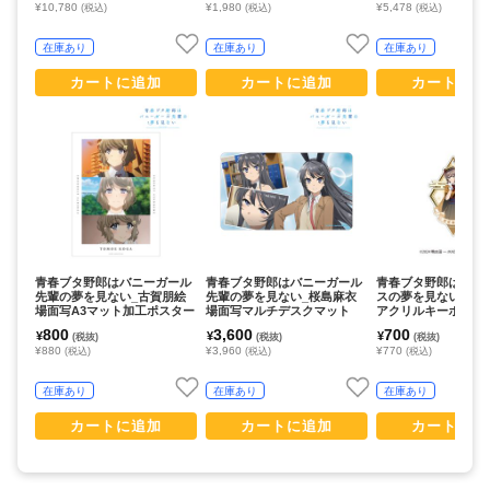
¥10,780
¥1,980
¥5,478
(税込)
(税込)
(税込)
在庫あり
在庫あり
在庫あり
カートに追加
カートに追加
カートに追
青春ブタ野郎はバニーガール
青春ブタ野郎はバニーガール
青春ブタ野郎はサン
先輩の夢を見ない_古賀朋絵
先輩の夢を見ない_桜島麻衣
スの夢を見ない_描
場面写A3マット加工ポスター
場面写マルチデスクマット
アクリルキーホルダ
良
800
3,600
700
¥
¥
¥
(税抜)
(税抜)
(税抜)
¥880
¥3,960
¥770
(税込)
(税込)
(税込)
在庫あり
在庫あり
在庫あり
カートに追加
カートに追加
カートに追