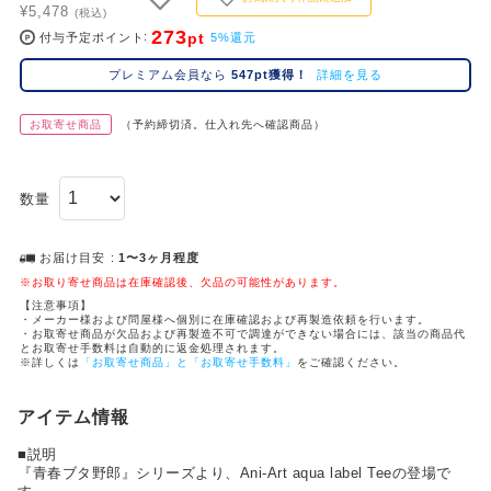
¥5,478
コ
(税込)
273
pt
レ
付与予定ポイント
5%還元
イ
プレミアム会員なら
547pt獲得！
詳細を見る
ズ
注
お取寄せ商品
（予約締切済。仕入れ先へ確認商品）
目
キ
ー
数量
ワ
ー
ド
お届け目安
1〜3ヶ月程度
※お取り寄せ商品は在庫確認後、欠品の可能性があります。
#ポケットモンスター（ポケモン）
#呪術廻戦
#Dr.STONE（ドクターストーン）
1位
4位
【注意事項】
・メーカー様および問屋様へ個別に在庫確認および再製造依頼を行います。
・お取寄せ商品が欠品および再製造不可で調達ができない場合には、該当の商品代
#ハイキュー!!
#名探偵コナン
#進撃の巨人
#銀魂
2位
5位
とお取寄せ手数料は自動的に返金処理されます。
※詳しくは
「お取寄せ商品」と「お取寄せ手数料」
をご確認ください。
#初音ミク シリーズ
#ゴールデンカムイ
#葬送のフリーレン
#超
3位
アイテム情報
■説明
『青春ブタ野郎』シリーズより、Ani-Art aqua label Teeの登場で