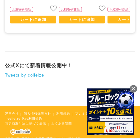
お取寄せ商品
お取寄せ商品
お取寄せ商品
カートに追加
カートに追加
カートに追
公式Xにて新着情報公開中！
Tweets by colleize
運営会社
個人情報保護方針
利用規約
プレミアム会員規約
colleize Pay利用規約
特定商取引法に基づく表示
よくある質問
公式グッズ・公式ライセンス商品専門「colleize（コレイズ）」