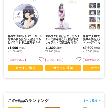
青春ブタ野郎はバニーガール
青春ブタ野郎はおでかけシス
青春ブタ野郎はバニ
先輩の夢を見ない_描き下ろ
ターの夢を見ない_描き下ろ
先輩の夢を見ない_
しイラスト 牧之原翔子 BIG缶
しイラスト 双葉理央 浴衣ver.
トレーディング場面
バッジ
パーツ付きBIGアクリルスタ
ルスタンド(コンプリ
1,000
1,800
9,600
¥
¥
¥
(税抜)
(税抜)
(税抜)
ンド
X)
¥1,100
¥1,980
¥10,560
(税込)
(税込)
(税込)
お取寄せ商品
お取寄せ商品
お取寄せ商品
カートに追加
カートに追加
カートに追
この作品のランキング
すべて見る >