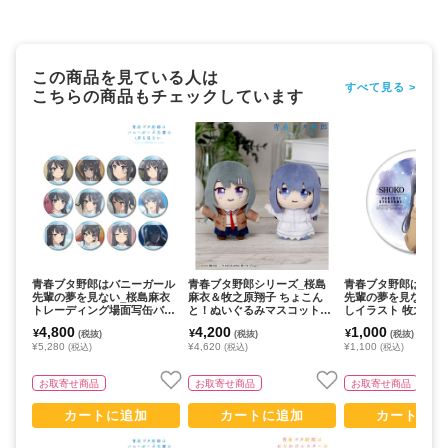
この商品を見ている人は
すべて見る >
こちらの商品もチェックしています
青春ブタ野郎はバニーガール
青春ブタ野郎シリーズ_桜島
青春ブタ野郎はバニ
先輩の夢を見ない_桜島麻衣
麻衣＆牧之原翔子 ちょこん
先輩の夢を見ない_
トレーディング場面写缶バッ
と！ぬいぐるみマスコットセ
しイラスト 牧之原翔
ジ(コンプリートBOX)
ット
er. BIG缶バッジ
4,800
4,200
1,000
¥
¥
¥
(税抜)
(税抜)
(税抜)
¥5,280
¥4,620
¥1,100
(税込)
(税込)
(税込)
お取寄せ商品
お取寄せ商品
お取寄せ商品
カートに追加
カートに追加
カートに追