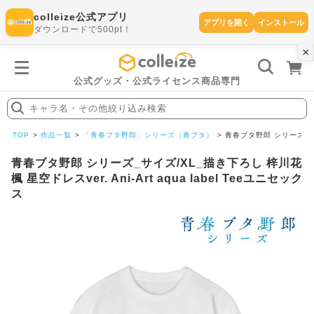
colleize公式アプリ
アプリを開く
インストール
ダウンロードで500pt！
×
書
籍
を
検
索
公式グッズ・公式ライセンス商品専門
す
る
キャラ名・その他絞り込み検索
探
す
TOP
作品一覧
「青春ブタ野郎」シリーズ（青ブタ）
青春ブタ野郎 シリーズ_サイズ
青春ブタ野郎 シリーズ_サイズ/XL_描き下ろし 梓川花
楓 星空ドレスver. Ani-Art aqua label Teeユニセック
ス
カテゴリ
お気に入
作品
ー
り
在庫あり
ランキン
(即納)
セール
グ
商品