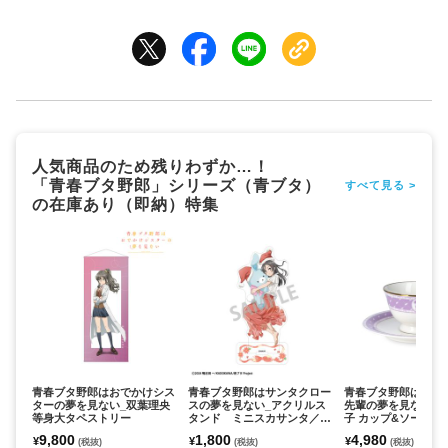
人気商品のため残りわずか…！
「青春ブタ野郎」シリーズ（青ブタ）
すべて見る >
の在庫あり（即納）特集
青春ブタ野郎はおでかけシス
青春ブタ野郎はサンタクロー
青春ブタ野郎はバニ
ターの夢を見ない_双葉理央
スの夢を見ない_アクリルス
先輩の夢を見ない_
等身大タペストリー
タンド ミニスカサンタ／う
子 カップ&ソーサー
さぬいだっこ
9,800
1,800
4,980
¥
¥
¥
(税抜)
(税抜)
(税抜)