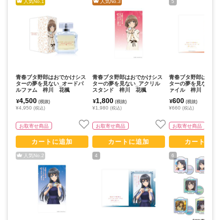
人気No.
1
人気No.
3
5
青春ブタ野郎はおでかけシス
青春ブタ野郎はおでかけシス
青春ブタ野郎はおで
ターの夢を見ない_オードパ
ターの夢を見ない_アクリル
ターの夢を見ない_
ルファム 梓川 花楓
スタンド 梓川 花楓
ァイル 梓川 花楓
4,500
1,800
600
¥
¥
¥
(税抜)
(税抜)
(税抜)
¥4,950
¥1,980
¥660
(税込)
(税込)
(税込)
お取寄せ商品
お取寄せ商品
お取寄せ商品
カートに追加
カートに追加
カートに追
人気No.
2
4
6