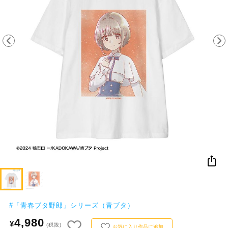
NEW
おすすめ
colleize B
書籍
商品
OX
#
「青春ブタ野郎」シリーズ（青ブタ）
4,980
¥
(税抜)
お気に入り作品に追加