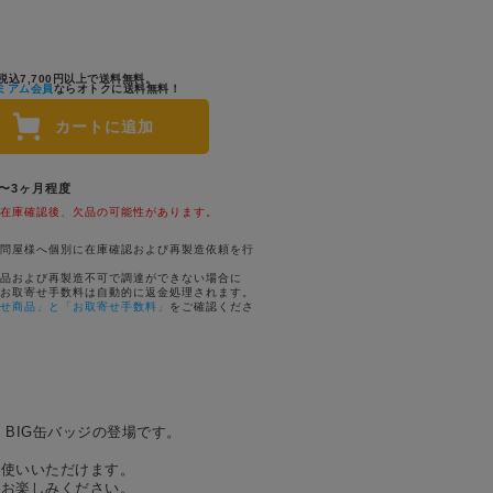
税込7,700円以上で送料無料。
ミアム会員
ならオトクに送料無料！
カートに追加
1〜3ヶ月程度
在庫確認後、欠品の可能性があります。
問屋様へ個別に在庫確認および再製造依頼を行
品および再製造不可で調達ができない場合に
お取寄せ手数料は自動的に返金処理されます。
せ商品」と「お取寄せ手数料」
をご確認くださ
BIG缶バッジの登場です。
お使いいただけます。
をお楽しみください。