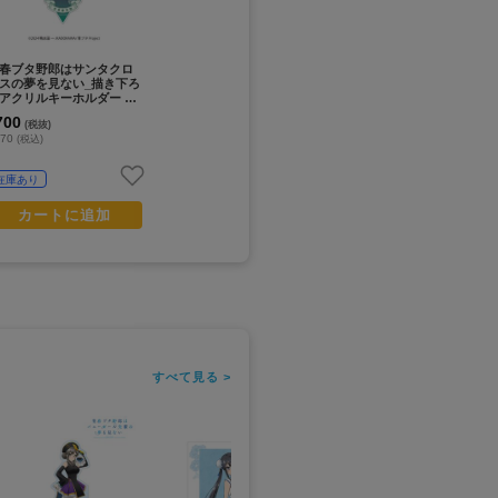
春ブタ野郎はサンタクロ
スの夢を見ない_描き下ろ
アクリルキーホルダー 美
美織
700
(税抜)
770
(税込)
在庫あり
カートに追加
すべて見る >