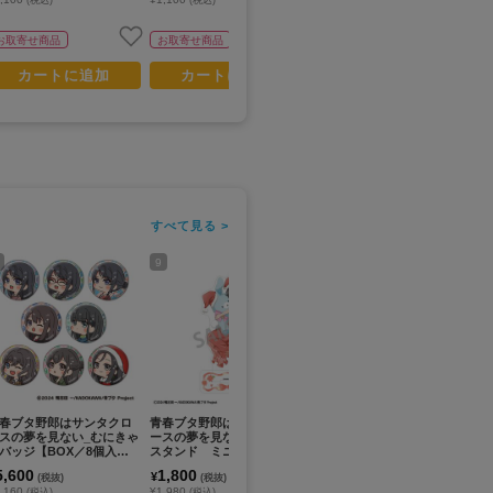
(税込)
(税込)
(税込)
お取寄せ商品
お取寄せ商品
お取寄せ商品
カートに追加
カートに追加
カートに追加
すべて見る >
9
11
13
春ブタ野郎はサンタクロ
青春ブタ野郎はサンタクロ
青春ブタ野郎はバニーガー
青
スの夢を見ない_むにきゃ
ースの夢を見ない_アクリル
ル先輩の夢を見ない_トレー
ル
バッジ【BOX／8個入
スタンド ミニスカサンタ
ディング場面写アクリルス
衣
】
／うさぬいだっこ
タンド(単位/コンプリートB
ク
5,600
1,800
9,600
9
¥
¥
¥
(税抜)
(税抜)
(税抜)
OX)【BOX/12パック入り】
トB
,160
¥1,980
¥10,560
¥1
(税込)
(税込)
(税込)