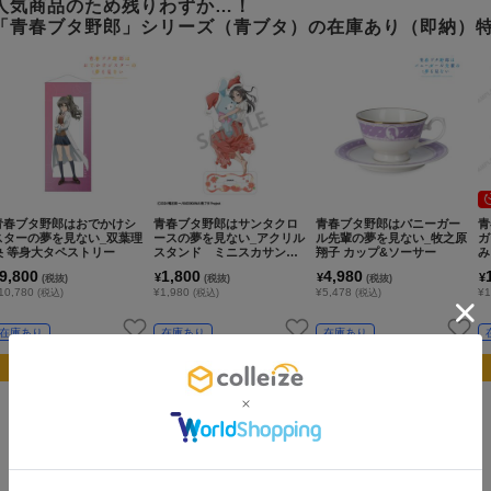
人気商品のため残りわずか…！
「青春ブタ野郎」シリーズ（青ブタ）の在庫あり（即納）
青春ブタ野郎はおでかけシ
青春ブタ野郎はサンタクロ
青春ブタ野郎はバニーガー
青
スターの夢を見ない_双葉理
ースの夢を見ない_アクリル
ル先輩の夢を見ない_牧之原
ガ
央 等身大タペストリー
スタンド ミニスカサンタ
翔子 カップ&ソーサー
み
／うさぬいだっこ
ル
9,800
1,800
4,980
¥
¥
¥
(税抜)
(税抜)
(税抜)
10,780
¥1,980
¥5,478
¥1
(税込)
(税込)
(税込)
在庫あり
在庫あり
在庫あり
カートに追加
カートに追加
カートに追加