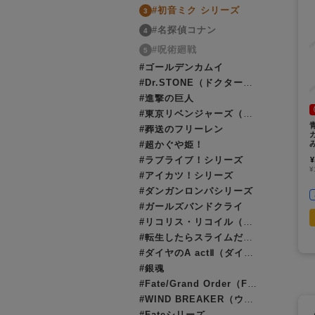
#初音ミク シリーズ
3
#名探偵コナン
4
#呪術廻戦
5
#ゴールデンカムイ
#Dr.STONE（ドクターストーン）
#進撃の巨人
#東京リベンジャーズ（東リベ）
#葬送のフリーレン
#超かぐや姫！
#ラブライブ！シリーズ
¥
¥
#アイカツ！シリーズ
#ダンガンロンパシリーズ
#ガールズバンドクライ
#リコリス・リコイル（リコリコ）
#転生したらスライムだった件（転スラ）
#ダイヤのA actⅡ（ダイヤのエース）
#銀魂
#Fate/Grand Order（FGO）
#WIND BREAKER（ウィンブレ）
#Fateシリーズ