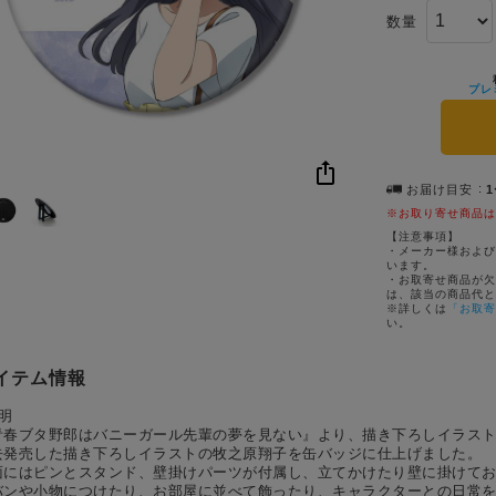
数量
プレ
お届け目安
※お取り寄せ商品は
【注意事項】
・メーカー様および
います。
・お取寄せ商品が欠
は、該当の商品代と
※詳しくは
「お取寄
い。
イテム情報
明
青春ブタ野郎はバニーガール先輩の夢を見ない』より、描き下ろしイラスト 
去発売した描き下ろしイラストの牧之原翔子を缶バッジに仕上げました。
面にはピンとスタンド、壁掛けパーツが付属し、立てかけたり壁に掛けて
バンや小物につけたり、お部屋に並べて飾ったり、キャラクターとの日常