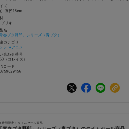
サイズ
）直径15cm
材
、ブリキ
作品名
青春ブタ野郎」シリーズ（青ブタ）
関連カテゴリー
バッジ
#アニメ
問い合わせ番号
160（コレイズ）
ANコード
0759629456
24時間限定！タイムセール商品
「青春ブタ野郎」シリーズ（青ブタ）のタイムセール商品