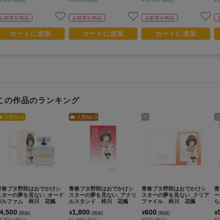
(税込)
(税込)
(税込)
お取寄せ商品
お取寄せ商品
お取寄せ商品
カートに追加
カートに追加
カートに追加
この作品のランキング
人気No.
1
人気No.
3
5
7
青春ブタ野郎はおでかけシ
青春ブタ野郎はおでかけシ
青春ブタ野郎はおでかけシ
青
スターの夢を見ない_オード
スターの夢を見ない_アクリ
スターの夢を見ない_クリア
ー
パルファム 梓川 花楓
ルスタンド 梓川 花楓
ファイル 梓川 花楓
ら
り
4,500
1,800
600
¥
¥
¥
(税抜)
(税抜)
(税抜)
4,950
¥1,980
¥660
¥6
(税込)
(税込)
(税込)