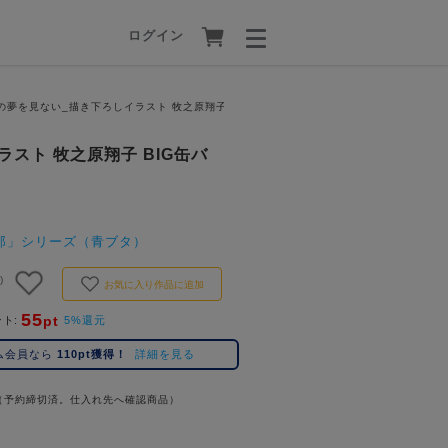
ログイン
夢を見ない_描き下ろしイラスト 牧之原翔子 BIG缶バッジ
スト 牧之原翔子 BIG缶バ
郎」シリーズ（青ブタ）
)
お気に入り作品に追加
55
pt
ント
5%還元
ム会員なら
110pt獲得！
詳細を見る
（予約締切済。仕入れ先へ確認商品）