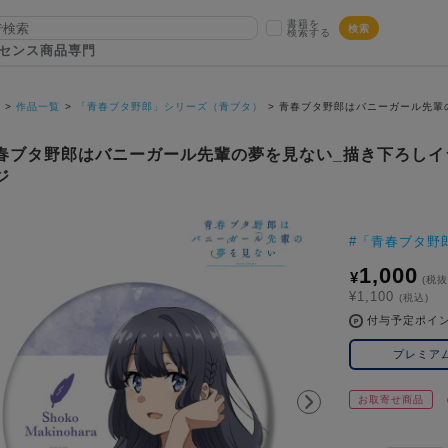
書籍を
検索
検索する
センス商品専門
P
作品一覧
「青春ブタ野郎」シリーズ（青ブタ）
青春ブタ野郎はバニーガール先輩の
春ブタ野郎はバニーガール先輩の夢を見ない_描き下ろしイラ
ジ
#
「青春ブタ野
1,000
¥
(税抜
¥1,100
(税込)
付与予定ポイ
プレミア
お取寄せ商品