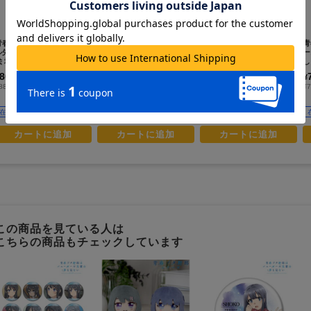
青春ブタ野郎はバニーガー
青春ブタ野郎はバニーガー
青春ブタ野郎はサンタクロ
青
ル先輩の夢を見ない_古賀朋
ル先輩の夢を見ない_桜島麻
ースの夢を見ない_描き下ろ
ー
絵 場面写A3マット加工ポス
衣 場面写マルチデスクマッ
しアクリルキーホルダー 姫
し
ター
ト
路紗良
東
800
3,600
700
¥
¥
¥
(税抜)
(税抜)
(税抜)
880
¥3,960
¥770
¥
(税込)
(税込)
(税込)
在庫あり
在庫あり
在庫あり
カートに追加
カートに追加
カートに追加
この商品を見ている人は
こちらの商品もチェックしています