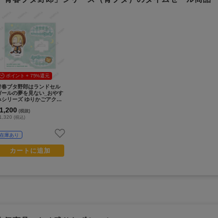
ポイント + 75%還元
青春ブタ野郎はランドセル
ガールの夢を見ない_おやす
みシリーズ ゆりかごアクリ
ルスタンド（豊浜のどか）
1,200
(税抜)
1,320
(税込)
在庫あり
カートに追加