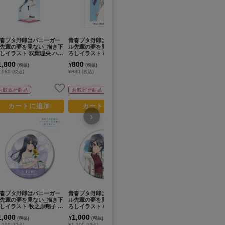
春ブタ野郎はバニーガー
青春ブタ野郎はバニーガー
青春ブタ野郎シリーズ_大学
青
先輩の夢を見ない_描き下
ル先輩の夢を見ない_描き下
生編ちびキャラ トレーディ
ル
しイラスト 双葉理央 ハロ
ろしイラスト 桜島麻衣 チャ
ングアクリルマスコット
翔子
ィン2022ver. BIGアクリ
イナドレスver. A3マット加
グ
1,800
800
850
1
¥
¥
¥
(税抜)
(税抜)
(税抜)
スタンド
工ポスター
,980
¥880
¥935
¥1
(税込)
(税込)
(税込)
お取寄せ商品
お取寄せ商品
お取寄せ商品
カートに追加
カートに追加
カートに追加
›
春ブタ野郎はバニーガー
青春ブタ野郎はバニーガー
青春ブタ野郎はおでかけシ
青
先輩の夢を見ない_描き下
ル先輩の夢を見ない_描き下
スターの夢を見ない_描き下
ル
しイラスト 牧之原翔子 ひ
ろしイラスト 桜島麻衣 冬服
ろしイラスト 桜島麻衣 浴衣
ろ
わりと白いワンピースver.
ver. BIG缶バッジ
ver. パーツ付きBIGアクリ
20
1,000
1,000
1,800
1
¥
¥
¥
(税抜)
(税抜)
(税抜)
IG缶バッジ
ルスタンド
ク
,100
¥1,100
¥1,980
¥1