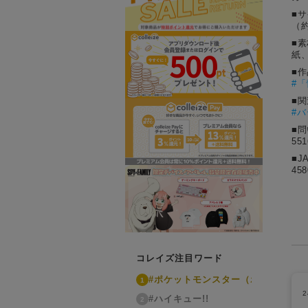
■
（約
■素
紙
■
#
「
■
#
■
55
■J
458
コレイズ注目ワード
#ポケットモンスター（ポケモン）
1
#ハイキュー!!
2