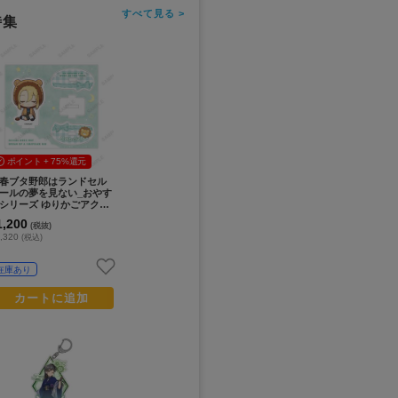
すべて見る >
特集
ポイント + 75%還元
春ブタ野郎はランドセル
ールの夢を見ない_おやす
シリーズ ゆりかごアクリ
スタンド（豊浜のどか）
1,200
(税抜)
,320
(税込)
在庫あり
カートに追加