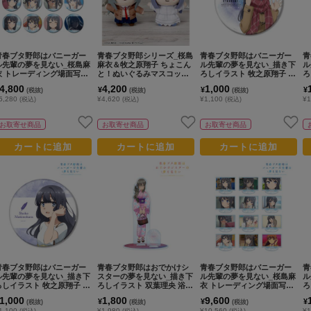
青春ブタ野郎はバニーガー
青春ブタ野郎シリーズ_桜島
青春ブタ野郎はバニーガー
青
ル先輩の夢を見ない_桜島麻
麻衣＆牧之原翔子 ちょこん
ル先輩の夢を見ない_描き下
ル
衣 トレーディング場面写缶
と！ぬいぐるみマスコット
ろしイラスト 牧之原翔子 冬
ろ
バッジ(コンプリートBOX)
セット
服ver. BIG缶バッジ
ウ
4,800
4,200
1,000
¥
¥
¥
(税抜)
(税抜)
(税抜)
ル
5,280
¥4,620
¥1,100
¥1
(税込)
(税込)
(税込)
お取寄せ商品
お取寄せ商品
お取寄せ商品
カートに追加
カートに追加
カートに追加
青春ブタ野郎はバニーガー
青春ブタ野郎はおでかけシ
青春ブタ野郎はバニーガー
青
ル先輩の夢を見ない_描き下
スターの夢を見ない_描き下
ル先輩の夢を見ない_桜島麻
ル
ろしイラスト 牧之原翔子 BI
ろしイラスト 双葉理央 浴衣
衣 トレーディング場面写ア
ろ
G缶バッジ
ver. パーツ付きBIGアクリ
クリルスタンド(コンプリー
ま
1,000
1,800
9,600
¥
¥
¥
(税抜)
(税抜)
(税抜)
ルスタンド
トBOX)
B
1,100
¥1,980
¥10,560
¥1