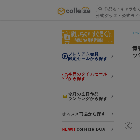
ログイン・会員登録
公式グッズ・公式ライ
お知らせ
TO
初回アプリ利用限定！500ptプレ
詳細
ゼント
青
プレミアム会員
ッ
限定セールから探す
本日のタイムセール
から探す
LINE連携
今月の注目作品
ランキングから探す
よくある質問
colleize 便利な4つのサービス
オススメ商品から探す
「お取寄せ商品」と「お取寄せ手数料」
colleizeランク・ポイントについて
NEW!!
colleize BOX
colleize Payについて