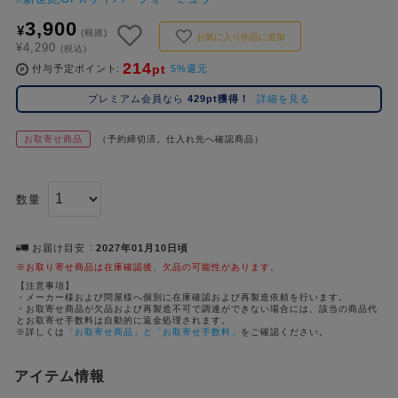
#ハイキュー!!
#呪術廻戦
#東京リベンジャーズ（東リベ）
#進
2位
5位
3,900
¥
(税抜)
お気に入り作品に追加
#初音ミク シリーズ
#ゴールデンカムイ
#Dr.STONE（ドクターストーン）
3位
¥4,290
(税込)
214
pt
付与予定ポイント
5%還元
プレミアム会員なら
429pt獲得！
詳細を見る
お取寄せ商品
（予約締切済。仕入れ先へ確認商品）
数量
お届け目安
2027年01月10日頃
※お取り寄せ商品は在庫確認後、欠品の可能性があります。
【注意事項】
・メーカー様および問屋様へ個別に在庫確認および再製造依頼を行います。
・お取寄せ商品が欠品および再製造不可で調達ができない場合には、該当の商品代
とお取寄せ手数料は自動的に返金処理されます。
※詳しくは
「お取寄せ商品」と「お取寄せ手数料」
をご確認ください。
アイテム情報