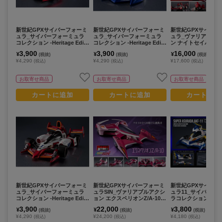
新世紀GPXサイバーフォーミ
新世紀GPXサイバーフォーミ
新世紀GPXサイバー
ュラ_サイバーフォーミュラ
ュラ_サイバーフォーミュラ
ュラ_ヴァリアブル
コレクション -Heritage Editi
コレクション -Heritage Editi
ン ナイトセイバー005 -
on- ミッショネルVR-4
on- アスラーダG.S.X エアロ
Edition-
3,900
3,900
16,000
¥
¥
¥
(税抜)
(税抜)
(税抜)
モード
¥4,290
¥4,290
¥17,600
(税込)
(税込)
(税込)
お取寄せ商品
お取寄せ商品
お取寄せ商品
カートに追加
カートに追加
カートに追
新世紀GPXサイバーフォーミ
新世紀GPXサイバーフォーミ
新世紀GPXサイバー
ュラ_サイバーフォーミュラ
ュラSIN_ヴァリアブルアクシ
ュラ11_サイバーフ
コレクション -Heritage Editi
ョン エクスペリオンZ/A-10
ラコレクション -Herit
on- ナイトセイバー005
加賀機
tion- スーパーアス
3,900
22,000
3,800
¥
¥
¥
(税抜)
(税抜)
(税抜)
F-11
¥4,290
¥24,200
¥4,180
(税込)
(税込)
(税込)