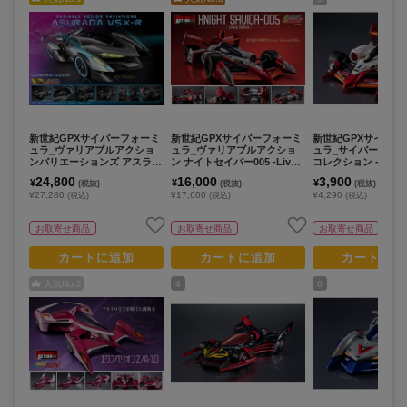
新世紀GPXサイバーフォーミ
新世紀GPXサイバーフォーミ
新世紀GPXサイバー
ュラ_ヴァリアブルアクショ
ュラ_ヴァリアブルアクショ
ュラ_サイバーフォ
ンバリエーションズ アスラー
ン ナイトセイバー005 -Livery
コレクション -Heritag
ダV.S.X-R
Edition-
on- ナイトセイバー0
24,800
16,000
3,900
¥
¥
¥
(税抜)
(税抜)
(税抜)
¥27,280
¥17,600
¥4,290
(税込)
(税込)
(税込)
お取寄せ商品
お取寄せ商品
お取寄せ商品
カートに追加
カートに追加
カートに追
人気No.
2
4
6