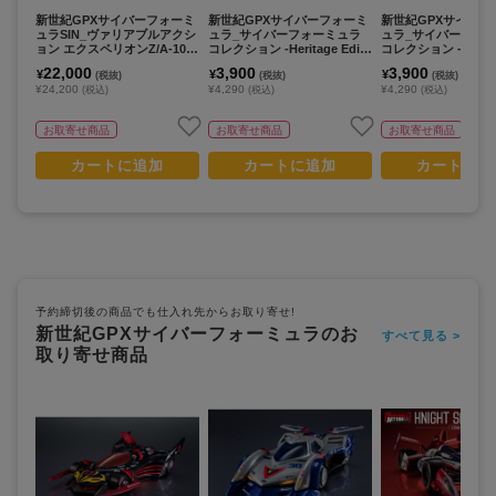
新世紀GPXサイバーフォーミ
新世紀GPXサイバーフォーミ
新世紀GPXサイバー
ュラSIN_ヴァリアブルアクシ
ュラ_サイバーフォーミュラ
ュラ_サイバーフォ
ョン エクスペリオンZ/A-10
コレクション -Heritage Editi
コレクション -Heritag
加賀機
on- ミッショネルVR-4
on- アスラーダG.S.
22,000
3,900
3,900
¥
¥
¥
(税抜)
(税抜)
(税抜)
モード
¥24,200
¥4,290
¥4,290
(税込)
(税込)
(税込)
お取寄せ商品
お取寄せ商品
お取寄せ商品
カートに追加
カートに追加
カートに追
予約締切後の商品でも仕入れ先からお取り寄せ!
新世紀GPXサイバーフォーミュラのお
すべて見る >
取り寄せ商品