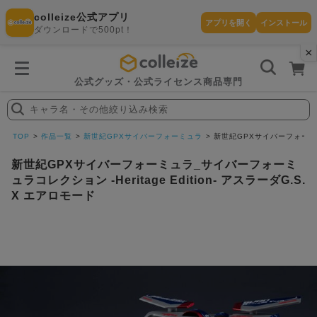
colleize公式アプリ
アプリを開く
インストール
ダウンロードで500pt！
×
書
籍
を
検
索
公式グッズ・公式ライセンス商品専門
す
る
キャラ名・その他絞り込み検索
探
す
TOP
作品一覧
新世紀GPXサイバーフォーミュラ
新世紀GPXサイバーフォーミュラ
新世紀GPXサイバーフォーミュラ_サイバーフォーミ
ュラコレクション -Heritage Edition- アスラーダG.S.
X エアロモード
カテゴリ
お気に入
作品
ー
り
在庫あり
ランキン
(即納)
セール
グ
商品