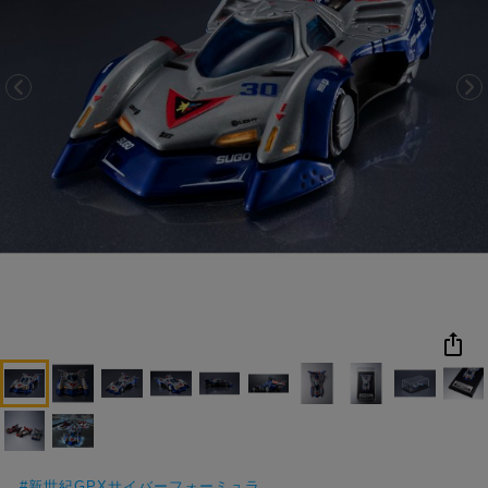
NEW
おすすめ
colleize B
書籍
商品
OX
コ
レ
イ
ズ
注
目
キ
ー
ワ
ー
ド
#ポケットモンスター（ポケモン）
#名探偵コナン
#Re:ゼロから始める異世界生活（リゼロ）
#超
1位
4位
#
新世紀GPXサイバーフォーミュラ