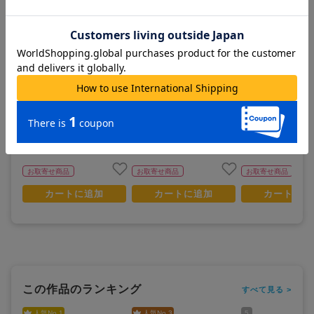
新世紀GPXサイバーフォーミ
新世紀GPXサイバーフォーミ
新世紀GPXサイバー
ュラ11_サイバーフォーミュ
ュラ_ヴァリアブルアクショ
ュラ_サイバーフォ
ラコレクション -Heritage Edi
ンバリエーションズ アスラー
コレクション -Heritag
tion- スーパーアスラーダAK
ダV.S.X-R
on- イシュザーク
3,800
24,800
3,800
¥
¥
¥
(税抜)
(税抜)
(税抜)
F-11
¥4,180
¥27,280
¥4,180
(税込)
(税込)
(税込)
お取寄せ商品
お取寄せ商品
お取寄せ商品
カートに追加
カートに追加
カートに追
この作品のランキング
すべて見る >
人気No.
1
人気No.
3
5