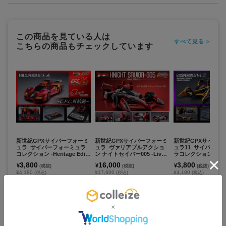
この商品を見ている人は
すべて見る >
こちらの商品もチェックしています
新世紀GPXサイバーフォーミ
新世紀GPXサイバーフォーミ
新世紀GPXサイバー
ュラ_サイバーフォーミュラ
ュラ_ヴァリアブルアクショ
ュラ11_サイバーフ
コレクション -Heritage Editi
ン ナイトセイバー005 -Livery
ラコレクション -Herit
on- ファイアースペリオンG.
Edition-
tion- エクスペリオンZ
3,800
16,000
3,800
¥
¥
¥
(税抜)
(税抜)
(税抜)
T.R
イト・シューマッハ
¥4,180
¥17,600
¥4,180
(税込)
(税込)
(税込)
お取寄せ商品
お取寄せ商品
お取寄せ商品
カートに追加
カートに追加
カートに追