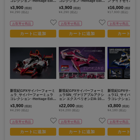
コレクション -Heritage Editi
コレクション -Heritage Editi
ン ナイトセイバー005 -
on- ミッショネルVR-4
on- アスラーダG.S.X エアロ
Edition-
3,900
3,900
16,000
¥
¥
¥
(税抜)
(税抜)
(税抜)
モード
¥4,290
¥4,290
¥17,600
(税込)
(税込)
(税込)
お取寄せ商品
お取寄せ商品
お取寄せ商品
カートに追加
カートに追加
カートに追
新世紀GPXサイバーフォーミ
新世紀GPXサイバーフォーミ
新世紀GPXサイバー
ュラ_サイバーフォーミュラ
ュラSIN_ヴァリアブルアクシ
ュラ11_サイバーフ
コレクション -Heritage Editi
ョン エクスペリオンZ/A-10
ラコレクション -Herit
on- ナイトセイバー005
加賀機
tion- スーパーアス
3,900
22,000
3,800
¥
¥
¥
(税抜)
(税抜)
(税抜)
F-11
¥4,290
¥24,200
¥4,180
(税込)
(税込)
(税込)
お取寄せ商品
お取寄せ商品
お取寄せ商品
カートに追加
カートに追加
カートに追