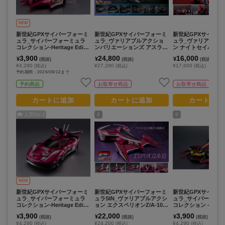
NEW
新世紀GPXサイバーフォーミ
新世紀GPXサイバーフォーミ
新世紀GPXサイバー
ュラ_サイバーフォーミュラ
ュラ_ヴァリアブルアクショ
ュラ_ヴァリアブル
コレクション-Heritage Editio
ンバリエーションズ アスラー
ン ナイトセイバー005 -
n- アオイステルスジャガーZ-
ダV.S.X-R
Edition-
3,900
24,800
16,000
¥
¥
¥
(税抜)
(税抜)
(税抜)
7
¥4,290
¥27,280
¥17,600
(税込)
(税込)
(税込)
予約期間：2026/09/12まで
予約商品
お取寄せ商品
お取寄せ商品
カートに追加
カートに追加
カートに追
人気No.
2
4
6
NEW
新世紀GPXサイバーフォーミ
新世紀GPXサイバーフォーミ
新世紀GPXサイバー
ュラ_サイバーフォーミュラ
ュラSIN_ヴァリアブルアクシ
ュラ_サイバーフォ
コレクション-Heritage Editio
ョン エクスペリオンZ/A-10
コレクション -Heritag
n- プロトジャガーZ-6
加賀機
on- ミッショネルVR-
3,900
22,000
3,900
¥
¥
¥
(税抜)
(税抜)
(税抜)
¥4,290
¥24,200
¥4,290
(税込)
(税込)
(税込)