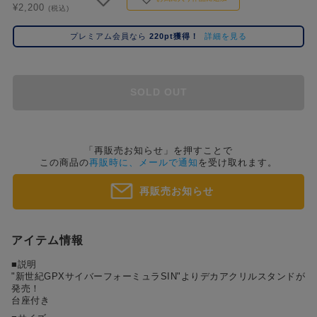
¥2,200
コ
(税込)
レ
プレミアム会員なら
220pt獲得！
詳細を見る
イ
ズ
注
目
SOLD OUT
キ
ー
ワ
ー
「再販売お知らせ」を押すことで
この商品の
再販時に、メールで通知
を受け取れます。
ド
再販売お知らせ
#ポケットモンスター（ポケモン）
#名探偵コナン
#Re:ゼロから始める異世界生活（リゼロ）
#超
1位
4位
#ハイキュー!!
#呪術廻戦
#東京リベンジャーズ（東リベ）
#進
2位
5位
アイテム情報
#初音ミク シリーズ
#ゴールデンカムイ
#Dr.STONE（ドクターストーン）
3位
■説明
"新世紀GPXサイバーフォーミュラSIN"よりデカアクリルスタンドが
発売！
台座付き