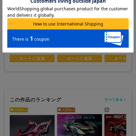
新世紀GPXサイバーフォーミ
新世紀GPXサイバーフォーミ
新世紀GPXサイバー
ュラ11_サイバーフォーミュ
ュラ_ヴァリアブルアクショ
ュラ_サイバーフォ
ラコレクション -Heritage Edi
ンバリエーションズ アスラー
コレクション -Heritag
tion- スーパーアスラーダAK
ダV.S.X-R
on- イシュザーク
3,800
24,800
3,800
¥
¥
¥
(税抜)
(税抜)
(税抜)
F-11
¥4,180
¥27,280
¥4,180
(税込)
(税込)
(税込)
お取寄せ商品
お取寄せ商品
お取寄せ商品
カートに追加
カートに追加
カートに追
この作品のランキング
すべて見る >
人気No.
1
人気No.
3
5