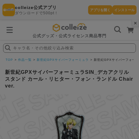
colleize公式アプリ
アプリを開く
インストール
ダウンロードで500pt！
×
書
籍
を
検
索
公式グッズ・公式ライセンス商品専門
す
る
キャラ名・その他絞り込み検索
探
す
TOP
作品一覧
新世紀GPXサイバーフォーミュラ
新世紀GPXサイバーフォーミュ
新世紀GPXサイバーフォーミュラSIN_デカアクリル
スタンド カール・リヒター・フォン・ランドル Chair
ver.
カテゴリ
お気に入
作品
ー
り
在庫あり
ランキン
(即納)
セール
グ
商品