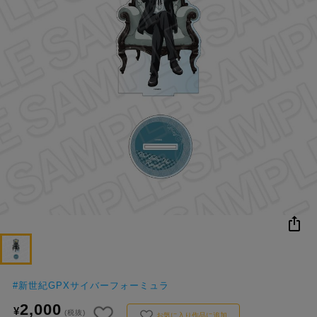
NEW
おすすめ
colleize B
書籍
商品
OX
#
新世紀GPXサイバーフォーミュラ
2,000
¥
(税抜)
お気に入り作品に追加