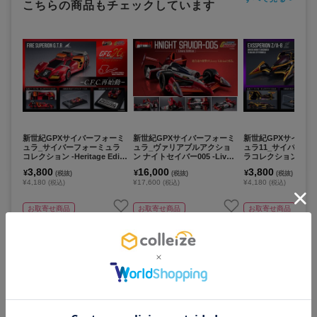
こちらの商品もチェックしています
新世紀GPXサイバーフォーミ
新世紀GPXサイバーフォーミ
新世紀GPXサイバー
ュラ_サイバーフォーミュラ
ュラ_ヴァリアブルアクショ
ュラ11_サイバーフ
コレクション -Heritage Editi
ン ナイトセイバー005 -Livery
ラコレクション -Herit
on- ファイアースペリオンG.
Edition-
tion- エクスペリオンZ
3,800
16,000
3,800
¥
¥
¥
(税抜)
(税抜)
(税抜)
T.R
イト・シューマッハ
¥4,180
¥17,600
¥4,180
(税込)
(税込)
(税込)
お取寄せ商品
お取寄せ商品
お取寄せ商品
カートに追加
カートに追加
カートに追