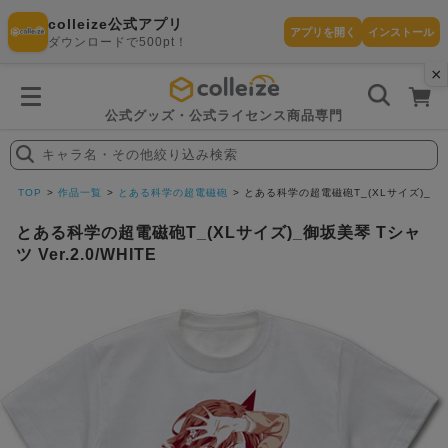
colleize公式アプリ
アプリを開く
インストール
ダウンロードで500pt！
×
書
籍
を
検
索
公式グッズ・公式ライセンス商品専門
す
る
キャラ名・その他絞り込み検索
探
す
TOP
作品一覧
とある科学の超電磁砲
とある科学の超電磁砲T_(XLサイズ)_御坂美琴
とある科学の超電磁砲T_(XLサイズ)_御坂美琴 Tシャ
ツ Ver.2.0/WHITE
カテゴリ
お気に入
作品
ー
り
在庫あり
ランキン
(即納)
セール
グ
商品