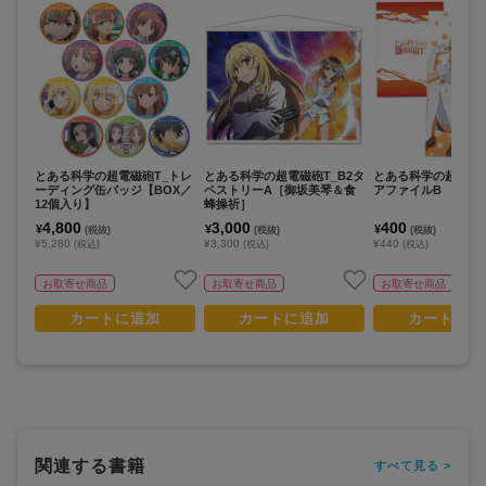
とある科学の超電磁砲T_トレ
とある科学の超電磁砲T_B2タ
とある科学の超電磁砲
ーディング缶バッジ【BOX／
ペストリーA［御坂美琴＆食
アファイルB
12個入り】
蜂操祈］
4,800
3,000
400
¥
¥
¥
(税抜)
(税抜)
(税抜)
¥5,280
¥3,300
¥440
(税込)
(税込)
(税込)
お取寄せ商品
お取寄せ商品
お取寄せ商品
カートに追加
カートに追加
カートに追
関連する書籍
すべて見る >