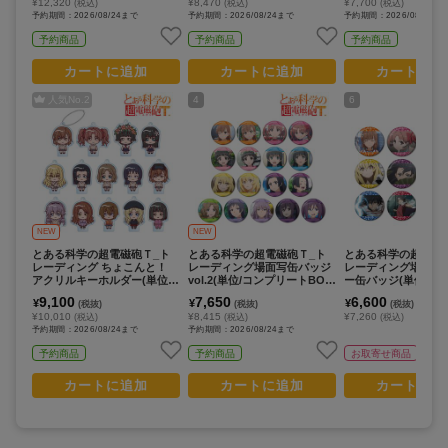
¥12,320
¥8,470
¥7,700
(税込)
(税込)
(税込)
予約期間：2026/08/24まで
予約期間：2026/08/24まで
予約期間：2026/08/24ま
予約商品
予約商品
予約商品
カートに追加
カートに追加
カートに追
人気No.
2
4
6
NEW
NEW
とある科学の超電磁砲Ｔ_ト
とある科学の超電磁砲Ｔ_ト
とある科学の超電磁
レーディング ちょこんと！
レーディング場面写缶バッジ
レーディング場面写
アクリルキーホルダー(単位/
vol.2(単位/コンプリートBOX/
ー缶バッジ(単位/コ
コンプリートBOX/14パック
17パック入り)
トBOX/12パック入り
9,100
7,650
6,600
¥
¥
¥
(税抜)
(税抜)
(税抜)
入り)
¥10,010
¥8,415
¥7,260
(税込)
(税込)
(税込)
予約期間：2026/08/24まで
予約期間：2026/08/24まで
予約商品
予約商品
お取寄せ商品
カートに追加
カートに追加
カートに追