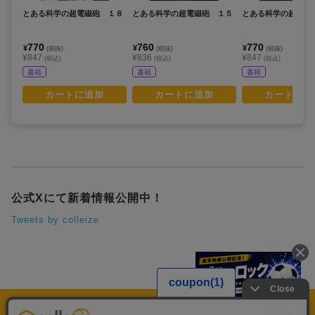
とある科学の超電磁砲 １８
とある科学の超電磁砲 １５
とある科学の超電磁
770
760
770
¥
¥
¥
(税抜)
(税抜)
(税抜)
¥847
¥836
¥847
(税込)
(税込)
(税込)
書籍
書籍
書籍
カートに追加
カートに追加
カートに追
公式Xにて新着情報公開中！
Tweets by colleize
運営会社
個人情報保護方針
利用規約
プレミアム会員規約