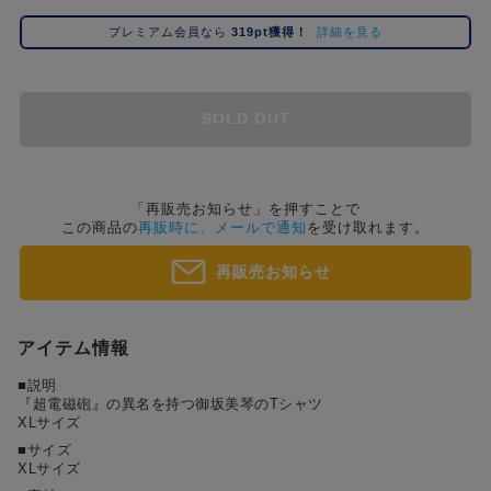
コ
プレミアム会員なら
319pt獲得！
詳細を見る
レ
イ
ズ
注
SOLD OUT
目
キ
ー
ワ
「再販売お知らせ」を押すことで
この商品の
再販時に、メールで通知
を受け取れます。
ー
ド
再販売お知らせ
#ポケットモンスター（ポケモン）
#名探偵コナン
#Dr.STONE（ドクターストーン）
#超
1位
4位
#ハイキュー!!
#呪術廻戦
#Re:ゼロから始める異世界生活（リゼロ）
#進
2位
5位
アイテム情報
#初音ミク シリーズ
#ゴールデンカムイ
#東京リベンジャーズ（東リベ）
3位
■説明
『超電磁砲』の異名を持つ御坂美琴のTシャツ
XLサイズ
■サイズ
XLサイズ