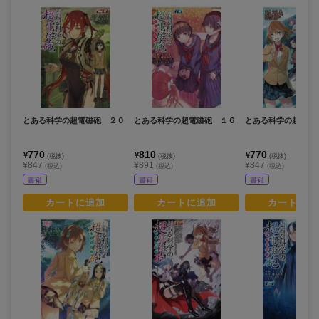
とある科学の超電磁砲 ２０
とある科学の超電磁砲 １６
とある科学の超電磁
770
810
770
¥
¥
¥
(税抜)
(税抜)
(税抜)
¥847
¥891
¥847
(税込)
(税込)
(税込)
書籍
書籍
書籍
カートに追加
カートに追加
カートに追