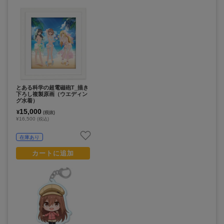
とある科学の超電磁砲T_描き
下ろし複製原画（ウエディン
グ水着）
15,000
¥
(税抜)
¥16,500
(税込)
在庫あり
カートに追加