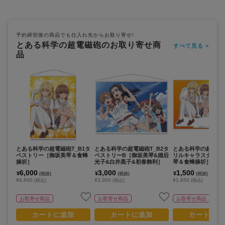
予約締切後の商品でも仕入れ先からお取り寄せ!
とある科学の超電磁砲のお取り寄せ商
すべて見る >
品
とある科学の超電磁砲T_B1タ
とある科学の超電磁砲T_B2タ
とある科学の超電磁砲
ペストリー［御坂美琴＆食蜂
ペストリーB［御坂美琴&婚后
リルキャラスタンド
操祈］
光子&白井黒子&初春飾利］
琴＆食蜂操祈］
6,000
3,000
1,500
¥
¥
¥
(税抜)
(税抜)
(税抜)
¥6,600
¥3,300
¥1,650
(税込)
(税込)
(税込)
お取寄せ商品
お取寄せ商品
お取寄せ商品
カートに追加
カートに追加
カートに追