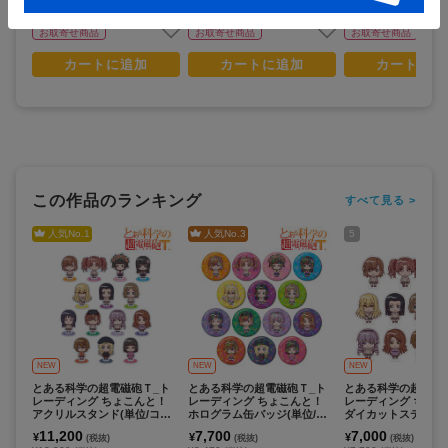
お取寄せ商品
お取寄せ商品
お取寄せ商品
カートに追加
カートに追加
カートに追
この作品のランキング
すべて見る >
人気No.
1
人気No.
3
5
NEW
NEW
NEW
とある科学の超電磁砲Ｔ_ト
とある科学の超電磁砲Ｔ_ト
とある科学の超電磁
レーディング ちょこんと！
レーディング ちょこんと！
レーディング ちょこ
アクリルスタンド(単位/コン
ホログラム缶バッジ(単位/コ
ダイカットステッカー
プリートBOX/14パック入り)
ンプリートBOX/14パック入
コンプリートBOX/1
11,200
7,700
7,000
¥
¥
¥
(税抜)
(税抜)
(税抜)
り)
入り)