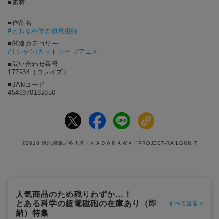
■素材
-
■作品名
#
とある科学の超電磁砲
■関連カテゴリー
#Tシャツ/カットソー
#アニメ
■問い合わせ番号
177934（コレイズ）
■JANコード
4549970182850
©2018 鎌池和馬／冬川基／ＫＡＤＯＫＡＷＡ／PROJECT-RAILGUN T
人気商品のため残りわずか…！
とある科学の超電磁砲の在庫あり（即
すべて見る >
納）特集