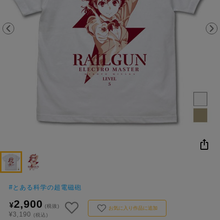
NEW
おすすめ
colleize B
書籍
商品
OX
#
とある科学の超電磁砲
2,900
¥
(税抜)
お気に入り作品に追加
¥3,190
(税込)