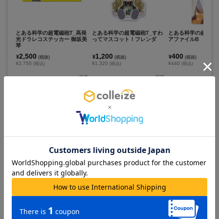
とある科学の超電磁砲T_高発
とある科学の超電磁砲T_すわ
とある科学の超電磁砲
光ドラレコステッカー 御坂美
ってマスコット！フレンダ
アファイルB
琴
2,500
1,200
400
¥
¥
¥
(税抜)
(税抜)
(税抜)
¥2,750
¥1,320
¥440
(税込)
(税込)
(税込)
お取寄せ商品
お取寄せ商品
お取寄せ商品
カートに追加
カートに追加
カートに追
とある科学の超電磁砲T_アク
とある科学の超電磁砲T_アク
とある科学の超電磁砲
リルスタンド09/御坂美琴 レ
リルスタンド10/食蜂操祈 レ
ってマスコット！ゲ
ースクイーンver.(描き下ろし
ースクイーンver.(描き下ろし
イラスト)
イラスト)
1,650
1,650
1,200
¥
¥
¥
(税抜)
(税抜)
(税抜)
¥1,815
¥1,815
¥1,320
(税込)
(税込)
(税込)